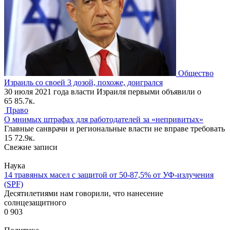
Общество
Израиль со своей 3 дозой, похоже, доигрался
30 июля 2021 года власти Израиля первыми объявили о
65
85.7к.
Право
О мнимых штрафах для работодателей за «непривитых»
Главные санврачи и региональные власти не вправе требовать
15
72.9к.
Свежие записи
Наука
14 травяных масел с защитой от 50-87,5% от УФ-излучения
(SPF)
Десятилетиями нам говорили, что нанесение
солнцезащитного
0
903