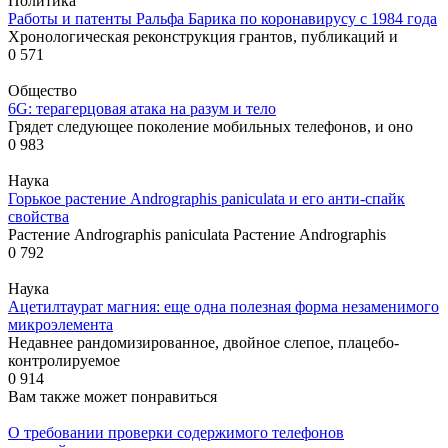
Политика
Работы и патенты Ральфа Барика по коронавирусу с 1984 года
Хронологическая реконструкция грантов, публикаций и
0
571
Общество
6G: терагерцовая атака на разум и тело
Грядет следующее поколение мобильных телефонов, и оно
0
983
Наука
Горькое растение Andrographis paniculata и его анти-спайк
свойства
Растение Andrographis paniculata Растение Andrographis
0
792
Наука
Ацетилтаурат магния: еще одна полезная форма незаменимого
микроэлемента
Недавнее рандомизированное, двойное слепое, плацебо-
контролируемое
0
914
Вам также может понравиться
О требовании проверки содержимого телефонов