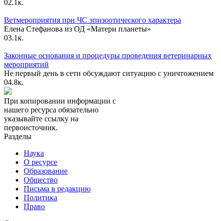
0
2.1к.
Ветмероприятия при ЧС эпизоотического характера
Елена Стефанова из ОД «Матери планеты»
0
3.1к.
Законные основания и процедуры проведения ветеринарных
мероприятий
Не первый день в сети обсуждают ситуацию с уничтожением
0
4.8к.
При копировании информации с
нашего ресурса обязательно
указывайте ссылку на
первоисточник.
Разделы
Наука
О ресурсе
Образование
Общество
Письма в редакцию
Политика
Право