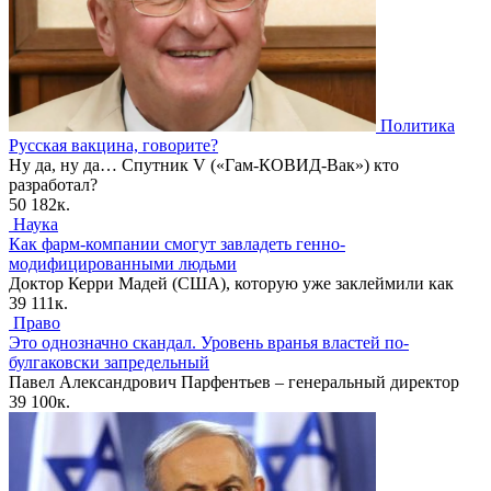
Политика
Русская вакцина, говорите?
Ну да, ну да… Спутник V («Гам-КОВИД-Вак») кто
разработал?
50
182к.
Наука
Как фарм-компании смогут завладеть генно-
модифицированными людьми
Доктор Керри Мадей (США), которую уже заклеймили как
39
111к.
Право
Это однозначно скандал. Уровень вранья властей по-
булгаковски запредельный
Павел Александрович Парфентьев – генеральный директор
39
100к.