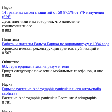
Наука
14 травяных масел с защитой от 50-87,5% от УФ-излучения
(SPF)
Десятилетиями нам говорили, что нанесение
солнцезащитного
0
903
Политика
Работы и патенты Ральфа Барика по коронавирусу с 1984 года
Хронологическая реконструкция грантов, публикаций и
0
567
Общество
6G: терагерцовая атака на разум и тело
Грядет следующее поколение мобильных телефонов, и оно
0
982
Наука
Горькое растение Andrographis paniculata и его анти-спайк
свойства
Растение Andrographis paniculata Растение Andrographis
0
791
Наука