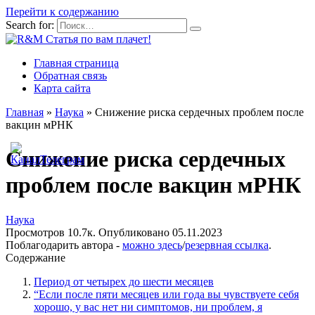
Перейти к содержанию
Search for:
Главная страница
Обратная связь
Карта сайта
Главная
»
Наука
»
Снижение риска сердечных проблем после
вакцин мРНК
Снижение риска сердечных
проблем после вакцин мРНК
Наука
Просмотров
10.7к.
Опубликовано
05.11.2023
Поблагодарить автора -
можно здесь
/
резервная ссылка
.
Содержание
Период от четырех до шести месяцев
“Если после пяти месяцев или года вы чувствуете себя
хорошо, у вас нет ни симптомов, ни проблем, я