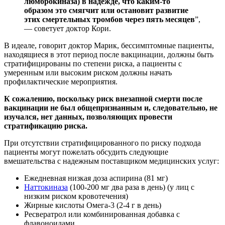
люмброкиназа) в надежде, что каким-то
образом это смягчит или остановит развитие
этих смертельных тромбов через пять месяцев
”,
— советует доктор Кори.
В идеале, говорит доктор Марик, бессимптомные пациенты,
находящиеся в этот период после вакцинации, должны быть
стратифицированы по степени риска, а пациенты с
умеренным или высоким риском должны начать
профилактические мероприятия.
К сожалению, поскольку риск внезапной смерти после
вакцинации не был общепризнанным и, следовательно, не
изучался, нет данных, позволяющих провести
стратификацию риска.
При отсутствии стратифицированного по риску подхода
пациенты могут пожелать обсудить следующие
вмешательства с надежным поставщиком медицинских услуг:
Ежедневная низкая доза аспирина (81 мг)
Наттокиназа
(100-200 мг два раза в день) (у лиц с
низким риском кровотечения)
Жирные кислоты Омега-3 (2-4 г в день)
Ресвератрол или комбинированная добавка с
флавоноидами