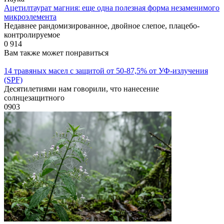
Ацетилтаурат магния: еще одна полезная форма незаменимого
микроэлемента
Недавнее рандомизированное, двойное слепое, плацебо-
контролируемое
0
914
Вам также может понравиться
14 травяных масел с защитой от 50-87,5% от УФ-излучения
(SPF)
Десятилетиями нам говорили, что нанесение
солнцезащитного
0
903