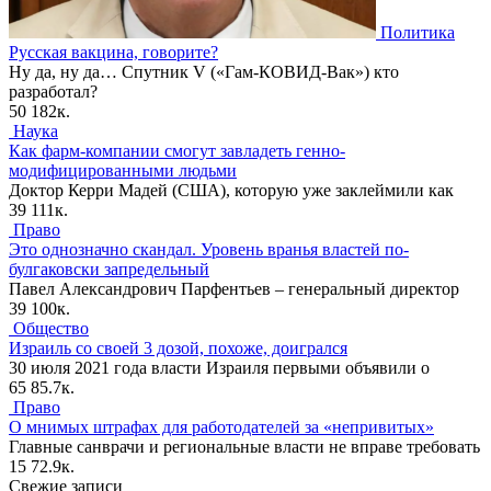
Политика
Русская вакцина, говорите?
Ну да, ну да… Спутник V («Гам-КОВИД-Вак») кто
разработал?
50
182к.
Наука
Как фарм-компании смогут завладеть генно-
модифицированными людьми
Доктор Керри Мадей (США), которую уже заклеймили как
39
111к.
Право
Это однозначно скандал. Уровень вранья властей по-
булгаковски запредельный
Павел Александрович Парфентьев – генеральный директор
39
100к.
Общество
Израиль со своей 3 дозой, похоже, доигрался
30 июля 2021 года власти Израиля первыми объявили о
65
85.7к.
Право
О мнимых штрафах для работодателей за «непривитых»
Главные санврачи и региональные власти не вправе требовать
15
72.9к.
Свежие записи