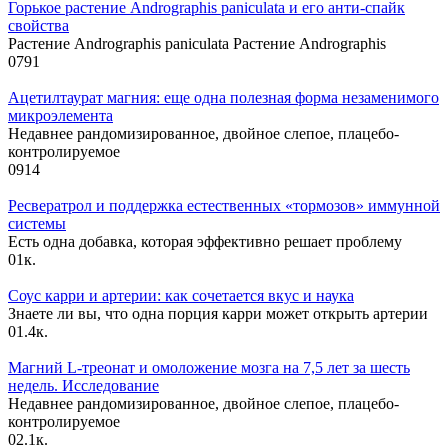
Горькое растение Andrographis paniculata и его анти-спайк
свойства
Растение Andrographis paniculata Растение Andrographis
0
791
Ацетилтаурат магния: еще одна полезная форма незаменимого
микроэлемента
Недавнее рандомизированное, двойное слепое, плацебо-
контролируемое
0
914
Ресвератрол и поддержка естественных «тормозов» иммунной
системы
Есть одна добавка, которая эффективно решает проблему
0
1к.
Соус карри и артерии: как сочетается вкус и наука
Знаете ли вы, что одна порция карри может открыть артерии
0
1.4к.
Магний L-треонат и омоложение мозга на 7,5 лет за шесть
недель. Исследование
Недавнее рандомизированное, двойное слепое, плацебо-
контролируемое
0
2.1к.