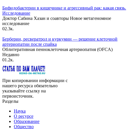
Бифидобактерии в кишечнике и агрессивный рак: какая связь.
Исследование
Доктор Сабина Хазан и соавторы Новое метагеномное
исследование
0
2.3к.
Берберин, ресвератрол и куркумин — решение клеточной
артериопатии после спайка
Облитеративная пенноклеточная артериопатия (OFCA)
Недавно
0
1.2к.
При копировании информации с
нашего ресурса обязательно
указывайте ссылку на
первоисточник.
Разделы
Наука
О ресурсе
Образование
Общество