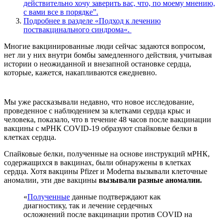
действительно хочу заверить вас, что, по моему мнению,
с вами все в порядке”.
Подробнее в разделе «Подход к лечению
поствакцинального синдрома«.
Многие вакцинированные люди сейчас задаются вопросом,
нет ли у них внутри бомбы замедленного действия, учитывая
истории о неожиданной и внезапной остановке сердца,
которые, кажется, накапливаются ежедневно.
Мы уже рассказывали недавно, что новое исследование,
проведенное с наблюдением за клетками сердца крыс и
человека, показало, что в течение 48 часов после вакцинации
вакцины с мРНК COVID-19 образуют спайковые белки в
клетках сердца.
Спайковые белки, полученные на основе инструкций мРНК,
содержащихся в вакцинах, были обнаружены в клетках
сердца. Хотя вакцины Pfizer и Moderna вызывали клеточные
аномалии, эти две вакцины
вызывали разные аномалии.
«
Полученные
данные подтверждают как
диагностику, так и лечение сердечных
осложнений после вакцинации против COVID на