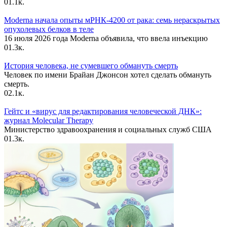
0
1.1к.
Moderna начала опыты мРНК-4200 от рака: семь нераскрытых
опухолевых белков в теле
16 июля 2026 года Moderna объявила, что ввела инъекцию
0
1.3к.
История человека, не сумевшего обмануть смерть
Человек по имени Брайан Джонсон хотел сделать обмануть
смерть.
0
2.1к.
Гейтс и «вирус для редактирования человеческой ДНК»:
журнал Molecular Therapy
Министерство здравоохранения и социальных служб США
0
1.3к.