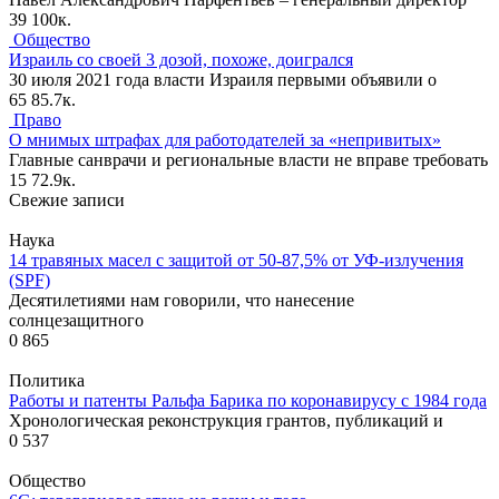
39
100к.
Общество
Израиль со своей 3 дозой, похоже, доигрался
30 июля 2021 года власти Израиля первыми объявили о
65
85.7к.
Право
О мнимых штрафах для работодателей за «непривитых»
Главные санврачи и региональные власти не вправе требовать
15
72.9к.
Свежие записи
Наука
14 травяных масел с защитой от 50-87,5% от УФ-излучения
(SPF)
Десятилетиями нам говорили, что нанесение
солнцезащитного
0
865
Политика
Работы и патенты Ральфа Барика по коронавирусу с 1984 года
Хронологическая реконструкция грантов, публикаций и
0
537
Общество