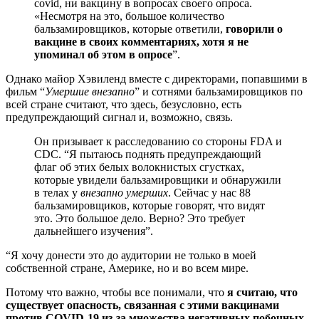
covid, ни вакцину в вопросах своего опроса.
«Несмотря на это, большое количество
бальзамировщиков, которые ответили,
говорили о
вакцине в своих комментариях, хотя я не
упоминал об этом в опросе
”.
Однако майор Хэвиленд вместе с директорами, попавшими в
фильм “
Умершие внезапно
” и сотнями бальзамировщиков по
всей стране считают, что здесь, безусловно, есть
предупреждающий сигнал и, возможно, связь.
Он призывает к расследованию со стороны FDA и
CDC. “Я пытаюсь поднять предупреждающий
флаг об этих белых волокнистых сгустках,
которые увидели бальзамировщики и обнаружили
в телах у
внезапно умерших
. Сейчас у нас 88
бальзамировщиков, которые говорят, что видят
это. Это большое дело. Верно? Это требует
дальнейшего изучения”.
“Я хочу донести это до аудитории не только в моей
собственной стране, Америке, но и во всем мире.
Потому что важно, чтобы все понимали, что
я считаю, что
существует опасность, связанная с этими вакцинами
против COVID-19 из-за множества негативных побочных