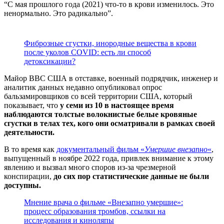
“С мая прошлого года (2021) что-то в крови изменилось. Это
ненормально. Это радикально”.
Фиброзные сгустки, инородные вещества в крови
после уколов COVID: есть ли способ
детоксикации?
Майор ВВС США в отставке, военный подрядчик, инженер и
аналитик данных недавно опубликовал опрос
бальзамировщиков со всей территории США, который
показывает, что
у семи из 10 в настоящее время
наблюдаются толстые волокнистые белые кровяные
сгустки в телах тех, кого они осматривали в рамках своей
деятельности.
В то время как
документальный фильм «
Умершие внезапно
«
,
выпущенный в ноябре 2022 года, привлек внимание к этому
явлению и вызвал много споров из-за чрезмерной
конспирации,
до сих пор статистические данные не были
доступны.
Мнение врача о фильме «Внезапно умершие»:
процесс образования тромбов, ссылки на
исследования и киноляпы