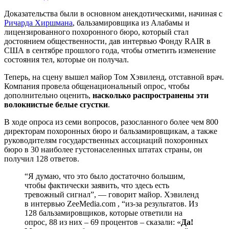
Доказательства были в основном анекдотическими, начиная с
Ричарда Хиршмана
, бальзамировщика из Алабамы и
лицензированного похоронного бюро, который стал
достоянием общественности, дав интервью Фонду RAIR в
США в сентябре прошлого года, чтобы отметить изменение
состояния тел, которые он получал.
Теперь, на сцену вышел майор Том Хэвиленд, отставной врач.
Компания провела общенациональный опрос, чтобы
дополнительно оценить,
насколько распространены эти
волокнистые белые сгустки
.
В ходе опроса из семи вопросов, разосланного более чем 800
директорам похоронных бюро и бальзамировщикам, а также
руководителям государственных ассоциаций похоронных
бюро в 30 наиболее густонаселенных штатах страны, он
получил 128 ответов.
“Я думаю, что это было достаточно большим,
чтобы фактически заявить, что здесь есть
тревожный сигнал”, — говорит майор. Хэвиленд
в интервью ZeeMedia.com , “из-за результатов. Из
128 бальзамировщиков, которые ответили на
опрос, 88 из них – 69 процентов – сказали: «
Да!