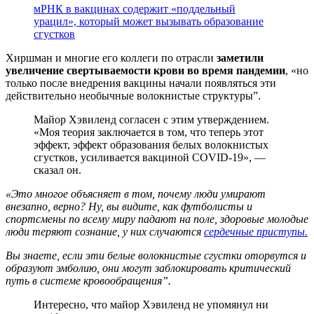
мРНК в вакцинах содержит «поддельный
урацил», который может вызывать образование
сгустков
Хиршман и многие его коллеги по отрасли
заметили
увеличение свертываемости крови во время пандемии
, «но
только после внедрения вакцины начали появляться эти
действительно необычные волокнистые структуры”.
Майор Хэвиленд согласен с этим утверждением.
«Моя теория заключается в том, что теперь этот
эффект, эффект образования белых волокнистых
сгустков, усиливается вакциной COVID-19», —
сказал он.
«Это многое объясняет в том, почему люди умирают
внезапно, верно? Ну, вы видите, как футболисты и
спортсмены по всему миру падают на поле, здоровые молодые
люди теряют сознание, у них случаются
сердечные приступы.
Вы знаете, если эти белые волокнистые сгустки оторвутся и
образуют эмболию, они могут заблокировать критический
путь в системе кровообращения”.
Интересно, что майор Хэвиленд не упомянул ни