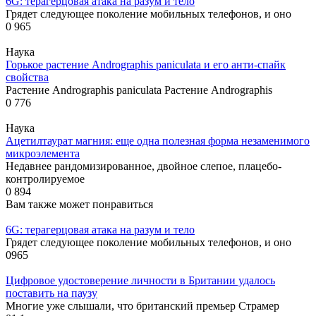
6G: терагерцовая атака на разум и тело
Грядет следующее поколение мобильных телефонов, и оно
0
965
Наука
Горькое растение Andrographis paniculata и его анти-спайк
свойства
Растение Andrographis paniculata Растение Andrographis
0
776
Наука
Ацетилтаурат магния: еще одна полезная форма незаменимого
микроэлемента
Недавнее рандомизированное, двойное слепое, плацебо-
контролируемое
0
894
Вам также может понравиться
6G: терагерцовая атака на разум и тело
Грядет следующее поколение мобильных телефонов, и оно
0
965
Цифровое удостоверение личности в Британии удалось
поставить на паузу
Многие уже слышали, что британский премьер Страмер