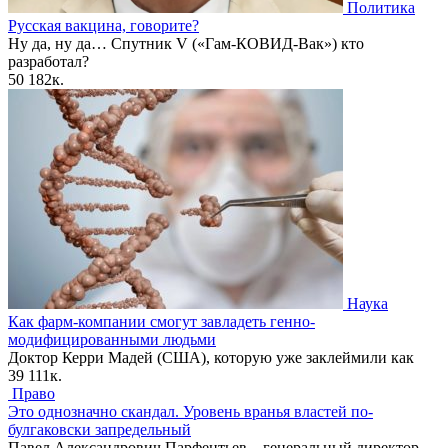
Политика
Русская вакцина, говорите?
Ну да, ну да… Спутник V («Гам-КОВИД-Вак») кто
разработал?
50
182к.
Наука
Как фарм-компании смогут завладеть генно-
модифицированными людьми
Доктор Керри Мадей (США), которую уже заклеймили как
39
111к.
Право
Это однозначно скандал. Уровень вранья властей по-
булгаковски запредельный
Павел Александрович Парфентьев – генеральный директор