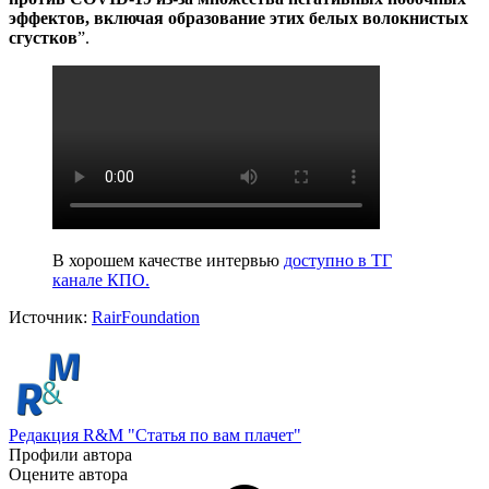
эффектов, включая образование этих белых волокнистых
сгустков
”.
В хорошем качестве интервью
доступно в ТГ
канале КПО.
Источник:
RairFoundation
Редакция R&M "Статья по вам плачет"
Профили автора
Оцените автора