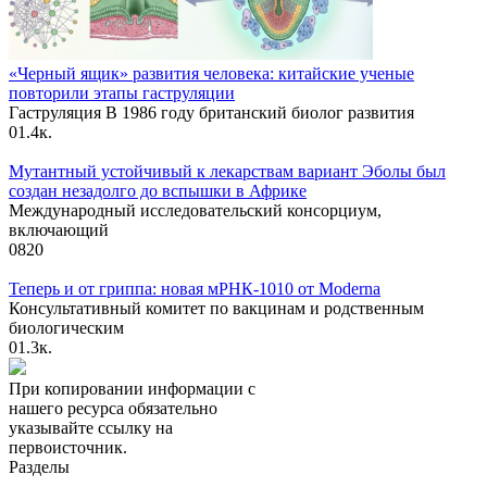
«Черный ящик» развития человека: китайские ученые
повторили этапы гаструляции
Гаструляция В 1986 году британский биолог развития
0
1.4к.
Мутантный устойчивый к лекарствам вариант Эболы был
создан незадолго до вспышки в Африке
Международный исследовательский консорциум,
включающий
0
820
Теперь и от гриппа: новая мРНК-1010 от Moderna
Консультативный комитет по вакцинам и родственным
биологическим
0
1.3к.
При копировании информации с
нашего ресурса обязательно
указывайте ссылку на
первоисточник.
Разделы