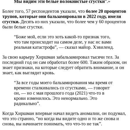
Мы видим эти белые волокнистые сгустки
”.»
Более того, 57 респондентов указали, что
более 20 процентов
трупов, которые они бальзамировали в 2022 году, имели
сгустки.
Десять из них указали, что более чем у 60 процентов
были белые сгустки.
“Боже мой, если это хоть какой-то признак того,
что там происходит на самом деле, у нас нс вами
реальная катастрофа”, — сказал майор. Хэвиленд.
За свою карьеру Хиршман забальзамировал тысячи тел. За
последний год он сам обработал более 600. Таким образом, он
знает признаки, на которые следует обратить внимание, и он
знает, как выглядит кровь.
“За все годы моего бальзамирования мы время от
времени сталкивались со сгустками, — говорит
он, — но с мая прошлого года (2021) что-то в
крови изменилось. Это ненормально. Это
радикально”.
Когда Хиршман впервые начал видеть аномалии, он подумал,
что это странно, “но когда вы видите одно и то же снова и
снова, вы начинаете понимать, что что-то не так”.