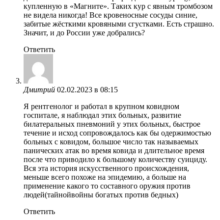
купленную в «Магните». Таких кур с явным тромбозом
не видела никогда! Все кровеносные сосуды синие,
забитые жёсткими кровяными сгустками. Есть страшно.
Значит, и до России уже добрались?
Ответить
Дмитрий
02.02.2023 в 08:15
Я рентгенолог и работал в крупном ковидном
госпитале, я наблюдал этих больных, развитие
билатеральных пневмоний у этих больных, быстрое
течение и исход сопровождалось как бы одержимостью
больных с ковидом, большое число так называемых
панических атак во время ковида и длительное время
после что приводило к большому количеству суициду.
Вся эта история искусственного происхождения,
меньше всего похоже на эпидемию, а больше на
применение какого то составного оружия против
людей(тайнойвойны богатых против бедных)
Ответить