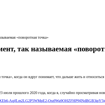
азываемая «поворотная точка»
мент, так называемая «поворот
точка», когда он вдруг понимает, что дальше жить и относиться 
 июля прошлого 2020 года, когда я, случайно просматривая ново
AR1JSqXEh6-AqjfLm2LG2P5WMpE2-Ora9Wa9OHZFHP9jINdBGB3ipY5j