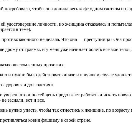
 потребовала, чтобы она допила весь кофе одним глотком и надел
а ей удостоверение личности, но женщина отказалась и попытала
рается в теме).
 противозаконного не делала. Что она — преступница? Она прос
е дрожу от травмы, и у меня уже начинает болеть все мое тело»
 глазах ошеломленных прохожих.
ожно и нужно было действовать иначе и в лучшем случае удовл
 здоровья и долголетия.»
уверен, что и по сей день продолжает работать и искать новую
не засняли, вот и все.
нь нужно упасть, чтобы так отнестись к женщине, по возрасту го
опротивляться ковид фашизму в своей стране.