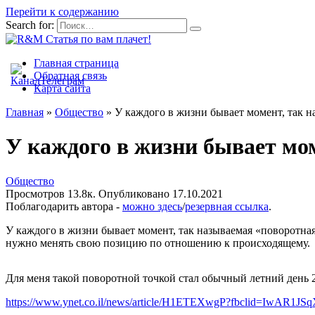
Перейти к содержанию
Search for:
Главная страница
Обратная связь
Карта сайта
Главная
»
Общество
»
У каждого в жизни бывает момент, так н
У каждого в жизни бывает мо
Общество
Просмотров
13.8к.
Опубликовано
17.10.2021
Поблагодарить автора -
можно здесь
/
резервная ссылка
.
У каждого в жизни бывает момент, так называемая «поворотная 
нужно менять свою позицию по отношению к происходящему.
Для меня такой поворотной точкой стал обычный летний день 23
https://www.ynet.co.il/news/article/H1ETEXwgP?fbclid=Iw