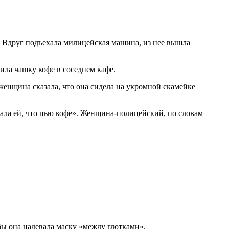
а. Вдруг подъехала милицейская машина, из нее вышла
ила чашку кофе в соседнем кафе.
женщина сказала, что она сидела на укромной скамейке
зала ей, что пью кофе». Женщина-полицейский, по словам
ы она надевала маску «между глотками».