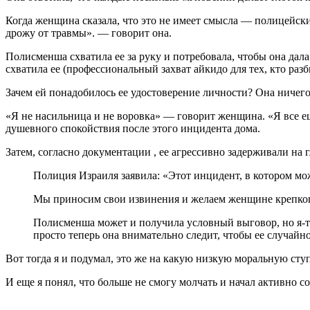
Когда женщина сказала, что это не имеет смысла — полицейский
дрожу от травмы». — говорит она.
Полисменша схватила ее за руку и потребовала, чтобы она дал
схватила ее (профессиональный захват айкидо для тех, кто разби
Зачем ей понадобилось ее удостоверение личности? Она ничего
«Я не насильница и не воровка» — говорит женщина. «Я все ещ
душевного спокойствия после этого инцидента дома.
Затем, согласно документации , ее агрессивно задерживали на
Полиция Израиля заявила: «Этот инцидент, в котором м
Мы приносим свои извинения и желаем женщине крепкого
Полисменша может и получила условный выговор, но я-то 
просто теперь она внимательно следит, чтобы ее случайно 
Вот тогда я и подумал, это же на какую низкую моральную ступе
И еще я понял, что больше не смогу молчать и начал активно с