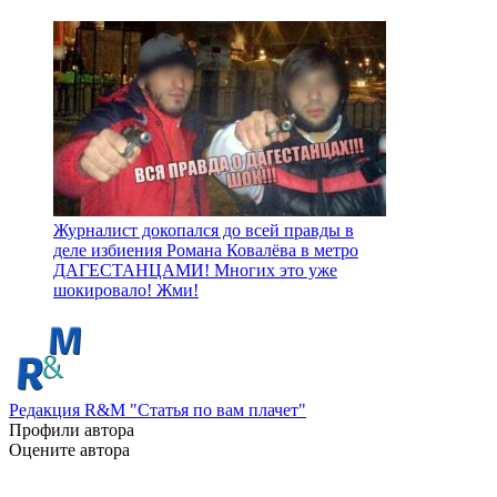
Журналист докопался до всей правды в
деле избиения Романа Ковалёва в метро
ДАГЕСТАНЦАМИ! Многих это уже
шокировало! Жми!
Редакция R&M "Статья по вам плачет"
Профили автора
Оцените автора