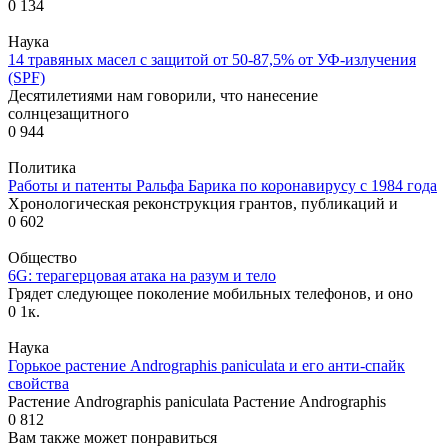
0
134
Наука
14 травяных масел с защитой от 50-87,5% от УФ-излучения
(SPF)
Десятилетиями нам говорили, что нанесение
солнцезащитного
0
944
Политика
Работы и патенты Ральфа Барика по коронавирусу с 1984 года
Хронологическая реконструкция грантов, публикаций и
0
602
Общество
6G: терагерцовая атака на разум и тело
Грядет следующее поколение мобильных телефонов, и оно
0
1к.
Наука
Горькое растение Andrographis paniculata и его анти-спайк
свойства
Растение Andrographis paniculata Растение Andrographis
0
812
Вам также может понравиться