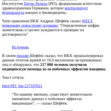
Институтом
Пауля Эрлиха
(PEI), федеральным агентством
здравоохранения Германии, которое
контролирует
безопасность
вакцин и биомедицины.
Член правления BKK Андреас Шефбек сказал
WELT,
немецкому новостному изданию
: “Определенные цифры
значительны и срочно нуждаются в проверке на
достоверность”.
Источник
В своем
письме
Шефбек сказал, что BKK проанализировал
данные отчетов врачей от 10,9 миллионов застрахованных
лиц и обнаружил, что
217 000 человек получили
медицинскую помощь из-за побочных эффектов вакцины
.
Текст отчета:
brief-PEI_bin-237107021
“По нашему мнению, существует значительное
занижение данных о побочных эффектах
вакцинации”, — сказал Шефбек.