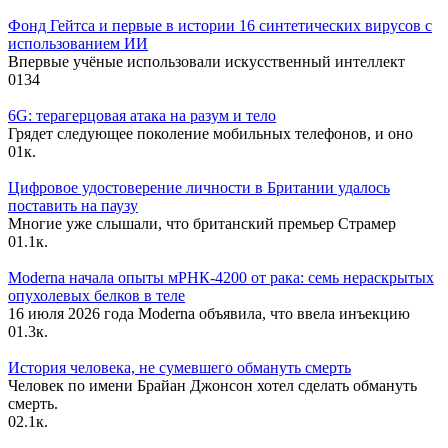
Фонд Гейтса и первые в истории 16 синтетических вирусов с
использованием ИИ
Впервые учёные использовали искусственный интеллект
0
134
6G: терагерцовая атака на разум и тело
Грядет следующее поколение мобильных телефонов, и оно
0
1к.
Цифровое удостоверение личности в Британии удалось
поставить на паузу
Многие уже слышали, что британский премьер Страмер
0
1.1к.
Moderna начала опыты мРНК-4200 от рака: семь нераскрытых
опухолевых белков в теле
16 июля 2026 года Moderna объявила, что ввела инъекцию
0
1.3к.
История человека, не сумевшего обмануть смерть
Человек по имени Брайан Джонсон хотел сделать обмануть
смерть.
0
2.1к.