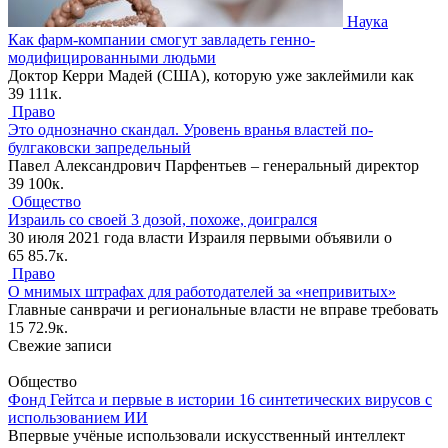
Наука
Как фарм-компании смогут завладеть генно-
модифицированными людьми
Доктор Керри Мадей (США), которую уже заклеймили как
39
111к.
Право
Это однозначно скандал. Уровень вранья властей по-
булгаковски запредельный
Павел Александрович Парфентьев – генеральный директор
39
100к.
Общество
Израиль со своей 3 дозой, похоже, доигрался
30 июля 2021 года власти Израиля первыми объявили о
65
85.7к.
Право
О мнимых штрафах для работодателей за «непривитых»
Главные санврачи и региональные власти не вправе требовать
15
72.9к.
Свежие записи
Общество
Фонд Гейтса и первые в истории 16 синтетических вирусов с
использованием ИИ
Впервые учёные использовали искусственный интеллект