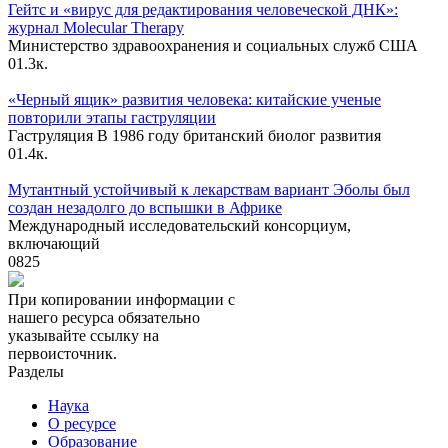
Гейтс и «вирус для редактирования человеческой ДНК»:
журнал Molecular Therapy
Министерство здравоохранения и социальных служб США
0
1.3к.
«Черный ящик» развития человека: китайские ученые
повторили этапы гаструляции
Гаструляция В 1986 году британский биолог развития
0
1.4к.
Мутантный устойчивый к лекарствам вариант Эболы был
создан незадолго до вспышки в Африке
Международный исследовательский консорциум,
включающий
0
825
При копировании информации с
нашего ресурса обязательно
указывайте ссылку на
первоисточник.
Разделы
Наука
О ресурсе
Образование