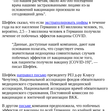
“По нашим расчетам, около 400 000 посещений
врача нашими застрахованными лицами из-за
осложнений вакцинации произошли на
сегодняшний день”.
Шефбек сказал, что если
экстраполировать цифры
в течение
года на все население Германии в 83 миллиона человек, то,
вероятно, 2,5 – 3 миллиона человек в Германии получили
лечение от побочных эффектов вакцины COVID.
“Данные, доступные нашей компании, дают нам
основания полагать, что существует очень
значительная недооценка сомнительных случаев
побочных эффектов от вакцинации после того,
как пациенты получили вакцину [COVID-19]”, —
писал Шефбек.
Шефбек
направил письмо
президенту PEI д-ру Клаусу
Чичутеку, Национальной ассоциации фондов обязательного
медицинского страхования, Немецкой медицинской
ассоциации, Национальной ассоциации врачей обязательного
медицинского страхования, Постоянной комиссии по
вакцинации и зонтичной организации BKK.
В другом
письме
компания предположила, что побочных
эффектов от вакцины по всей Германии, по крайней мере, в