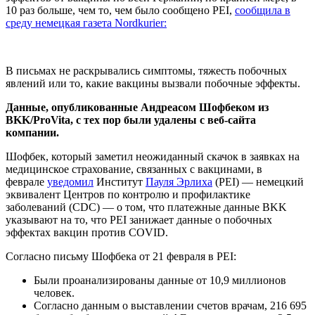
10 раз больше, чем то, чем было сообщено PEI,
сообщила в
среду немецкая газета Nordkurier:
В письмах не раскрывались симптомы, тяжесть побочных
явлений или то, какие вакцины вызвали побочные эффекты.
Данные, опубликованные Андреасом Шофбеком из
BKK/ProVita, с тех пор были удалены с веб-сайта
компании.
Шофбек, который заметил неожиданный скачок в заявках на
медицинское страхование, связанных с вакцинами, в
феврале
уведомил
Институт
Пауля Эрлиха
(PEI) — немецкий
эквивалент Центров по контролю и профилактике
заболеваний (CDC) — о том, что платежные данные BKK
указывают на то, что PEI занижает данные о побочных
эффектах вакцин против COVID.
Согласно письму Шофбека от 21 февраля в PEI:
Были проанализированы данные от 10,9 миллионов
человек.
Согласно данным о выставлении счетов врачам, 216 695