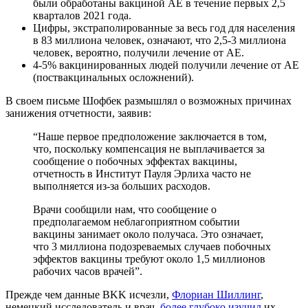
были обработаны вакциной AE в течение первых 2,5
кварталов 2021 года.
Цифры, экстраполированные за весь год для населения
в 83 миллиона человек, означают, что 2,5-3 миллиона
человек, вероятно, получили лечение от AE.
4-5% вакцинированных людей получили лечение от AE
(поствакцинальных осложнений).
В своем письме Шофбек размышлял о возможных причинах
занижения отчетности, заявив:
“Наше первое предположение заключается в том,
что, поскольку компенсация не выплачивается за
сообщение о побочных эффектах вакцины,
отчетность в Институт Пауля Эрлиха часто не
выполняется из-за больших расходов.
Врачи сообщили нам, что сообщение о
предполагаемом неблагоприятном событии
вакцины занимает около получаса. Это означает,
что 3 миллиона подозреваемых случаев побочных
эффектов вакцины требуют около 1,5 миллионов
рабочих часов врачей”.
Прежде чем данные BKK исчезли,
Флориан Шиллинг
,
немецкий исследователь и врач,
более глубоко изучил
их,