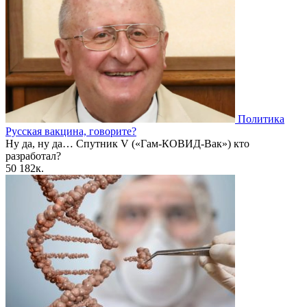
Политика
Русская вакцина, говорите?
Ну да, ну да… Спутник V («Гам-КОВИД-Вак») кто
разработал?
50
182к.