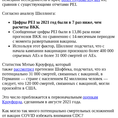
сравнив с существующими отчетами PEI.
Согласно анализу Шиллинга:
Цифры PEI за 2021 год были в 7 раз ниже, чем
расчеты BKK
.
Сообщенные цифры PEI были в 13,86 раза ниже
прогнозов BKK по сравнению с 14-месячным периодом
с момента развертывания вакцины.
Используя этот фактор, Шиллинг подсчитал, что с
начала кампании вакцинации произошло более 400 000
серьезных AEs и более 31 000 смертей от AEs.
Статистик Мэтью Кроуфорд, который
также
рассмотрел
претензии Шофбека, подсчитал, что из
потенциально 31 000 смертей, связанных с вакциной, в
Германии — стране с населением 82 миллиона человек —
следует, что 120 000 смертей, связанных с вакциной, могли
произойти в США.
Это число приближается к первоначальным
оценкам
Кроуфорда
, сделанным в августе 2021 года.
Как могло так много потенциально смертельных осложнений
от вакцин COVID избежать внимания CDC?