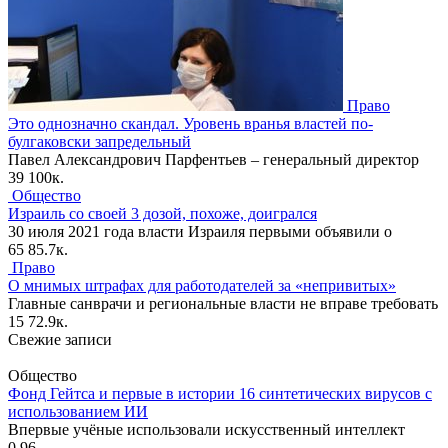
Право
Это однозначно скандал. Уровень вранья властей по-
булгаковски запредельный
Павел Александрович Парфентьев – генеральный директор
39
100к.
Общество
Израиль со своей 3 дозой, похоже, доигрался
30 июля 2021 года власти Израиля первыми объявили о
65
85.7к.
Право
О мнимых штрафах для работодателей за «непривитых»
Главные санврачи и региональные власти не вправе требовать
15
72.9к.
Свежие записи
Общество
Фонд Гейтса и первые в истории 16 синтетических вирусов с
использованием ИИ
Впервые учёные использовали искусственный интеллект
0
96