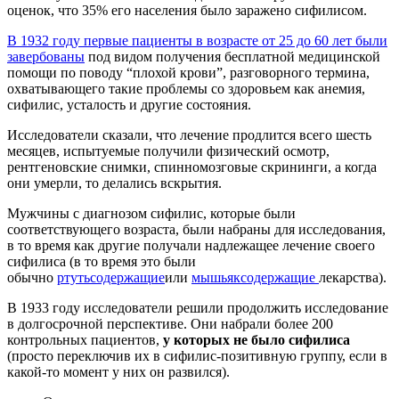
оценок, что 35% его населения было заражено сифилисом.
В 1932 году первые пациенты в возрасте от 25 до 60 лет были
завербованы
под видом получения бесплатной медицинской
помощи по поводу “плохой крови”, разговорного термина,
охватывающего такие проблемы со здоровьем как анемия,
сифилис, усталость и другие состояния.
Исследователи сказали, что лечение продлится всего шесть
месяцев, испытуемые получили физический осмотр,
рентгеновские снимки, спинномозговые скрининги, а когда
они умерли, то делались вскрытия.
Мужчины с диагнозом сифилис, которые были
соответствующего возраста, были набраны для исследования,
в то время как другие получали надлежащее лечение своего
сифилиса (в то время это были
обычно
ртутьсодержащие
или
мышьяксодержащие
лекарства).
В 1933 году исследователи решили продолжить исследование
в долгосрочной перспективе. Они набрали более 200
контрольных пациентов,
у которых не было сифилиса
(просто переключив их в сифилис-позитивную группу, если в
какой-то момент у них он развился).