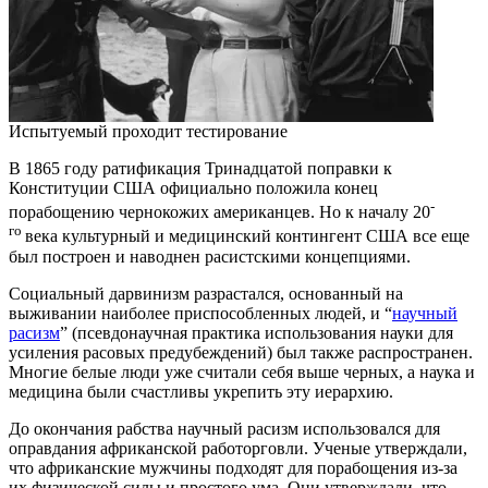
Испытуемый проходит тестирование
В 1865 году ратификация Тринадцатой поправки к
Конституции США официально положила конец
-
порабощению чернокожих американцев. Но к началу 20
го
века культурный и медицинский контингент США все еще
был построен и наводнен расистскими концепциями.
Социальный дарвинизм разрастался, основанный на
выживании наиболее приспособленных людей, и “
научный
расизм
” (псевдонаучная практика использования науки для
усиления расовых предубеждений) был также распространен.
Многие белые люди уже считали себя выше черных, а наука и
медицина были счастливы укрепить эту иерархию.
До окончания рабства научный расизм использовался для
оправдания африканской работорговли. Ученые утверждали,
что африканские мужчины подходят для порабощения из-за
их физической силы и простого ума. Они утверждали, что