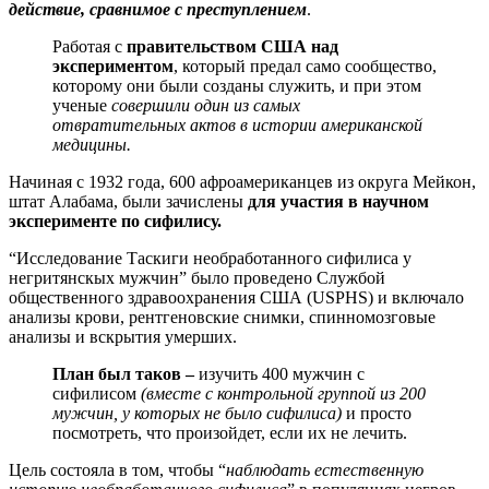
действие, сравнимое с преступлением
.
Работая с
правительством США над
экспериментом
, который предал само сообщество,
которому они были созданы служить, и при этом
ученые
совершили один из самых
отвратительных актов в истории американской
медицины.
Начиная с 1932 года, 600 афроамериканцев из округа Мейкон,
штат Алабама, были зачислены
для участия в научном
эксперименте по сифилису.
“Исследование Таскиги необработанного сифилиса у
негритянскых мужчин” было проведено Службой
общественного здравоохранения США (USPHS) и включало
анализы крови, рентгеновские снимки, спинномозговые
анализы и вскрытия умерших.
План был таков –
изучить 400 мужчин с
сифилисом
(вместе с контрольной группой из 200
мужчин, у которых не было сифилиса)
и просто
посмотреть, что произойдет, если их не лечить.
Цель состояла в том, чтобы “
наблюдать естественную