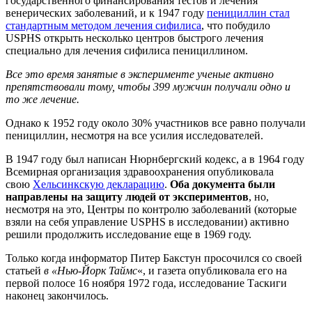
государственного финансирования тестов и лечения
венерических заболеваний, и к 1947 году
пенициллин стал
стандартным методом лечения сифилиса
, что побудило
USPHS открыть несколько центров быстрого лечения
специально для лечения сифилиса пенициллином.
Все это время занятые в эксперименте ученые активно
препятствовали тому, чтобы 399 мужчин получали одно и
то же лечение.
Однако к 1952 году около 30% участников все равно получали
пенициллин, несмотря на все усилия исследователей.
В 1947 году был написан Нюрнбергский кодекс, а в 1964 году
Всемирная организация здравоохранения опубликовала
свою
Хельсинкскую декларацию
.
Оба документа были
направлены на защиту людей от экспериментов
, но,
несмотря на это, Центры по контролю заболеваний (которые
взяли на себя управление USPHS в исследовании) активно
решили продолжить исследование еще в 1969 году.
Только когда информатор Питер Бакстун просочился со своей
статьей
в «Нью-Йорк Таймс
«, и газета опубликовала его на
первой полосе 16 ноября 1972 года, исследование Таскиги
наконец закончилось.