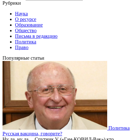
Рубрики
Наука
О ресурсе
Образование
Общество
Письма в редакцию
Политика
Право
Популярные статьи
Политика
Русская вакцина, говорите?
Ну да, ну да… Спутник V («Гам-КОВИД-Вак») кто