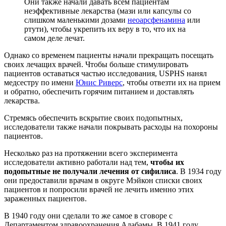
Они также начали давать всем пациентам
неэффективные лекарства (мази или капсулы со
слишком маленькими дозами
неоарсфенамина
или
ртути), чтобы укрепить их веру в то, что их на
самом деле лечат.
Однако со временем пациенты начали прекращать посещать
своих лечащих врачей. Чтобы больше стимулировать
пациентов оставаться частью исследования, USPHS нанял
медсестру по имени
Юнис Риверс
, чтобы отвезти их на прием
и обратно, обеспечить горячим питанием и доставлять
лекарства.
Стремясь обеспечить вскрытие своих подопытных,
исследователи также начали покрывать расходы на похороны
пациентов.
Несколько раз на протяжении всего эксперимента
исследователи активно работали над тем,
чтобы их
подопытные не получали лечения от сифилиса
. В 1934 году
они предоставили врачам в округе Мэйкон списки своих
пациентов и попросили врачей не лечить именно этих
зараженных пациентов.
В 1940 году они сделали то же самое в сговоре с
Департаментом здравоохранения Алабамы. В 1941 году