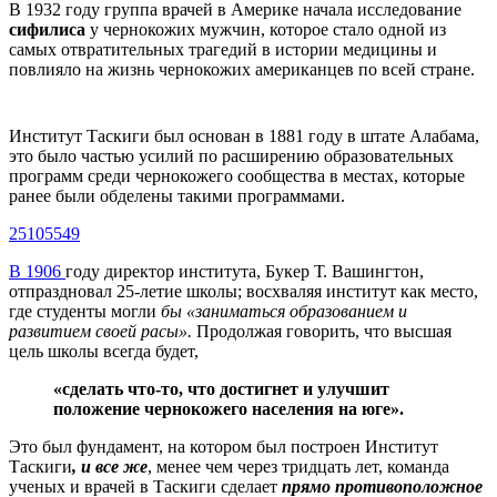
В 1932 году группа врачей в Америке начала исследование
сифилиса
у чернокожих мужчин, которое стало одной из
самых отвратительных трагедий в истории медицины и
повлияло на жизнь чернокожих американцев по всей стране.
Институт Таскиги был основан в 1881 году в штате Алабама,
это было частью усилий по расширению образовательных
программ среди чернокожего сообщества в местах, которые
ранее были обделены такими программами.
25105549
В 1906
году директор института, Букер Т. Вашингтон,
отпраздновал 25-летие школы; восхваляя институт как место,
где студенты могли
бы «заниматься образованием и
развитием своей расы».
Продолжая говорить, что высшая
цель школы всегда будет,
«сделать что-то, что достигнет и улучшит
положение чернокожего населения на юге».
Это был фундамент, на котором был построен Институт
Таскиги
, и все же
, менее чем через тридцать лет, команда
ученых и врачей в Таскиги сделает
прямо противоположное