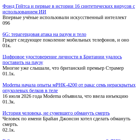
Фонд Гейтса и первые в истории 16 синтетических вирусов с
использованием ИИ
Впервые учёные использовали искусственный интеллект
0
96
6G: терагерцовая атака на разум и тело
Грядет следующее поколение мобильных телефонов, и оно
0
1к.
Цифровое удостоверение личности в Британии удалось
поставить на паузу
Многие уже слышали, что британский премьер Страмер
0
1.1к.
Moderna начала опыты мРНК-4200 от рака: семь нераскрытых
опухолевых белков в теле
16 июля 2026 года Moderna объявила, что ввела инъекцию
0
1.3к.
История человека, не сумевшего обмануть смерть
Человек по имени Брайан Джонсон хотел сделать обмануть
смерть.
0
2.1к.