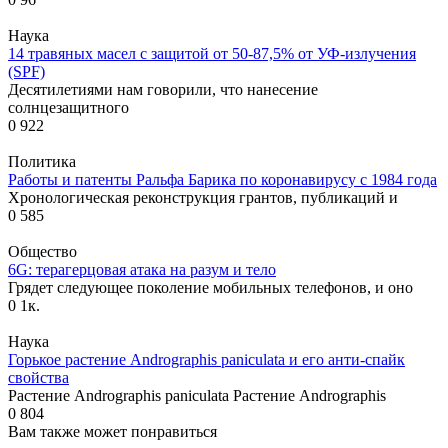
Наука
14 травяных масел с защитой от 50-87,5% от УФ-излучения
(SPF)
Десятилетиями нам говорили, что нанесение
солнцезащитного
0
922
Политика
Работы и патенты Ральфа Барика по коронавирусу с 1984 года
Хронологическая реконструкция грантов, публикаций и
0
585
Общество
6G: терагерцовая атака на разум и тело
Грядет следующее поколение мобильных телефонов, и оно
0
1к.
Наука
Горькое растение Andrographis paniculata и его анти-спайк
свойства
Растение Andrographis paniculata Растение Andrographis
0
804
Вам также может понравиться