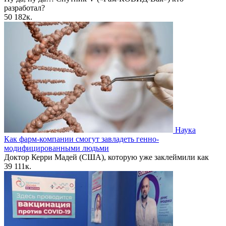
разработал?
50
182к.
Наука
Как фарм-компании смогут завладеть генно-
модифицированными людьми
Доктор Керри Мадей (США), которую уже заклеймили как
39
111к.