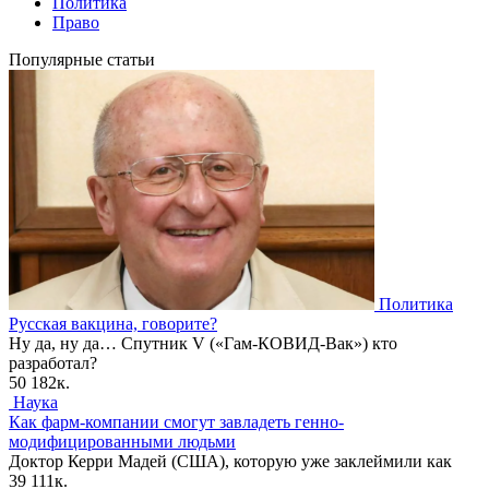
Политика
Право
Популярные статьи
Политика
Русская вакцина, говорите?
Ну да, ну да… Спутник V («Гам-КОВИД-Вак») кто
разработал?
50
182к.
Наука
Как фарм-компании смогут завладеть генно-
модифицированными людьми
Доктор Керри Мадей (США), которую уже заклеймили как
39
111к.