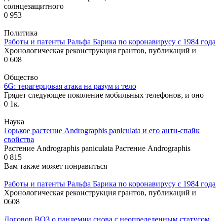
солнцезащитного
0
953
Политика
Работы и патенты Ральфа Барика по коронавирусу с 1984 года
Хронологическая реконструкция грантов, публикаций и
0
608
Общество
6G: терагерцовая атака на разум и тело
Грядет следующее поколение мобильных телефонов, и оно
0
1к.
Наука
Горькое растение Andrographis paniculata и его анти-спайк
свойства
Растение Andrographis paniculata Растение Andrographis
0
815
Вам также может понравиться
Работы и патенты Ральфа Барика по коронавирусу с 1984 года
Хронологическая реконструкция грантов, публикаций и
0
608
Договор ВОЗ о пандемии снова с неопределенным статусом