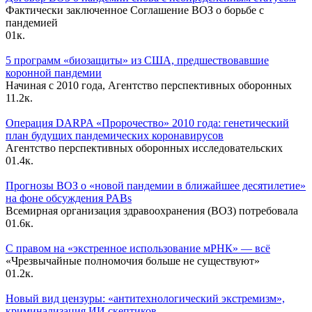
Фактически заключенное Соглашение ВОЗ о борьбе с
пандемией
0
1к.
5 программ «биозащиты» из США, предшествовавшие
коронной пандемии
Начиная с 2010 года, Агентство перспективных оборонных
1
1.2к.
Операция DARPA «Пророчество» 2010 года: генетический
план будущих пандемических коронавирусов
Агентство перспективных оборонных исследовательских
0
1.4к.
Прогнозы ВОЗ о «новой пандемии в ближайшее десятилетие»
на фоне обсуждения PABs
Всемирная организация здравоохранения (ВОЗ) потребовала
0
1.6к.
С правом на «экстренное использование мРНК» — всё
«Чрезвычайные полномочия больше не существуют»
0
1.2к.
Новый вид цензуры: «антитехнологический экстремизм»,
криминализация ИИ скептиков