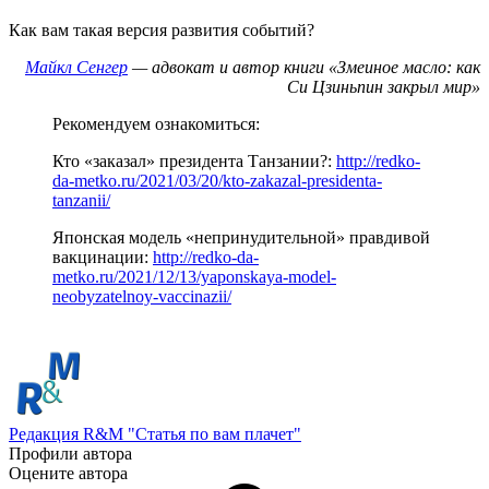
Как вам такая версия развития событий?
Майкл Сенгер
— адвокат и автор книги «Змеиное масло: как
Си Цзиньпин закрыл мир»
Рекомендуем ознакомиться:
Кто «заказал» президента Танзании?:
http://redko-
da-metko.ru/2021/03/20/kto-zakazal-presidenta-
tanzanii/
Японская модель «непринудительной» правдивой
вакцинации:
http://redko-da-
metko.ru/2021/12/13/yaponskaya-model-
neobyzatelnoy-vaccinazii/
Редакция R&M "Статья по вам плачет"
Профили автора
Оцените автора