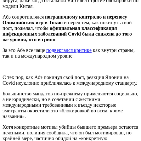
вируса, даже когда остальной мир ввел строгие блокировки по
модели Китая.
Абэ сопротивлялся
пограничному контролю и переносу
Олимпийских игр в Токио
и перед тем, как покинуть свой
пост, пожелал, чтобы
официальная классификация
инфекционных заболеваний Covid была снижена до того
же уровня, что и грипп
.
За это Абэ все чаще
подвергался критике
как внутри страны,
так и на международном уровне.
С тех пор, как Абэ покинул свой пост, реакция Японии на
Covid неуклонно приближалась к международному стандарту.
Большинство мандатов по-прежнему применяются социально,
а не юридически, но в сочетании с жесткими
международными требованиями к въезду некоторые
эмигранты окрестили это «блокировкой во всем, кроме
названия».
Хотя конкретные мотивы убийцы бывшего премьера остаются
неясными, полиция сообщила, что он был мотивирован, по
крайней мере, частично обидой на «конкретную