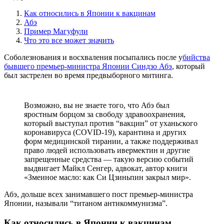
Как относились в Японии к вакцинам
Абэ
Пример Магуфули
Что это все может значить
Соболезнования и восхваления посыпались после у
бийства
бывшего премьер-министра Японии Синдзо Абэ
, который
был застрелен во время предвыборного митинга.
Возможно, вы не знаете того, что Абэ был
яростным борцом за свободу здравоохранения,
который выступал против “вакцин” от уханьского
коронавируса (COVID-19), карантина и других
форм медицинской тирании, а также поддерживал
право людей использовать ивермектин и другие
запрещенные средства — такую версию событий
выдвигает Майкл Сенгер, адвокат, автор книги
«Змеиное масло: как Си Цзиньпин закрыл мир».
Абэ, дольше всех занимавшего пост премьер-министра
Японии, называли “титаном антикоммунизма”.
Как относились в Японии к вакцинам