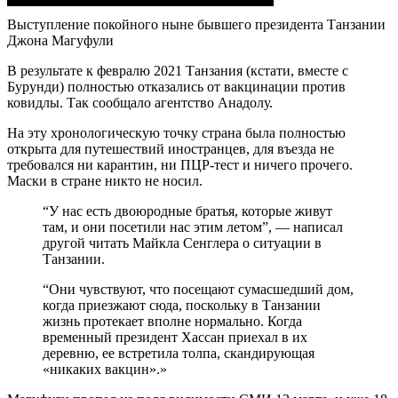
Выступление покойного ныне бывшего президента Танзании
Джона Магуфули
В результате к февралю 2021 Танзания (кстати, вместе с
Бурунди) полностью отказались от вакцинации против
ковидлы. Так сообщало агентство Анадолу.
На эту хронологическую точку страна была полностью
открыта для путешествий иностранцев, для въезда не
требовался ни карантин, ни ПЦР-тест и ничего прочего.
Маски в стране никто не носил.
“У нас есть двоюродные братья, которые живут
там, и они посетили нас этим летом”, — написал
другой читать Майкла Сенглера о ситуации в
Танзании.
“Они чувствуют, что посещают сумасшедший дом,
когда приезжают сюда, поскольку в Танзании
жизнь протекает вполне нормально. Когда
временный президент Хассан приехал в их
деревню, ее встретила толпа, скандирующая
«никаких вакцин».»