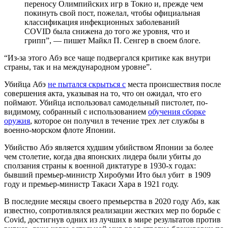
переносу Олимпийских игр в Токио и, прежде чем
покинуть свой пост, пожелал, чтобы официальная
классификация инфекционных заболеваний
COVID была снижена до того же уровня, что и
грипп”, — пишет Майкл П. Сенгер в своем блоге.
“Из-за этого Абэ все чаще подвергался критике как внутри
страны, так и на международном уровне”.
Убийца Абэ
не пытался скрыться с
места происшествия после
совершения акта, указывая на то, что он ожидал, что его
поймают. Убийца использовал самодельный пистолет, по-
видимому, собранный с использованием
обучения сборке
оружия
, которое он получил в течение трех лет службы в
военно-морском флоте Японии.
Убийство Абэ является худшим убийством Японии за более
чем столетие, когда два японских лидера были убиты до
сползания страны к военной диктатуре в 1930-х годах:
бывший премьер-министр Хиробуми Ито был убит в 1909
году и премьер-министр Такаси Хара в 1921 году.
В последние месяцы своего премьерства в 2020 году Абэ, как
известно, сопротивлялся реализации жестких мер по борьбе с
Covid, достигнув одних из лучших в мире результатов против