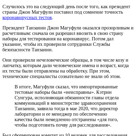
Случилось это на следующий день после того, как президент
страны Джон Магуфули поставил под сомнение точность
коронавирусных тестов
.
Президент Танзании Джон Магуфули оказался прозорливым и
расчетливым: сначала он разрешил ввозить в свою страну
наборы для тестирования на коронавирус. Потом дал
указание, чтобы их проверили сотрудники Службы
безопасности Танзании.
Они проверили нечеловеческие образцы, в том числе козу и
лапчатку, которым дали человеческие имена и возраст, когда
их тесты были отправлены на обработку. При этом,
технические специалисты сознательно не знали об этом.
В итоге, Магуфули сказал, что импортированные
тестовые наборы были «неисправны». Кэтрин
Сунгура, исполняющая обязанности главы отдела
коммуникаций в министерстве здравоохранения
Танзании, заявила тогда в мае 2020, что директор
лаборатории и ее менеджер по обеспечению
качества были немедленно отстранены «для того,
чтобы подготовить почву для расследования».
Был сформирован комитет из 10 человек для расследования