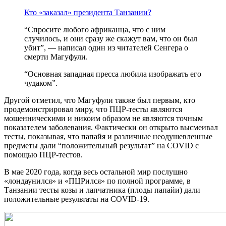
Кто «заказал» президента Танзании?
“Спросите любого африканца, что с ним
случилось, и они сразу же скажут вам, что он был
убит”, — написал один из читателей Сенгера о
смерти Магуфули.
“Основная западная пресса любила изображать его
чудаком”.
Другой отметил, что Магуфули также был первым, кто
продемонстрировал миру, что ПЦР-тесты являются
мошенническими и никоим образом не являются точным
показателем заболевания. Фактически он открыто высмеивал
тесты, показывая, что папайя и различные неодушевленные
предметы дали “положительный результат” на COVID с
помощью ПЦР-тестов.
В мае 2020 года, когда весь остальной мир послушно
«лондаунился» и «ПЦРился» по полной программе, в
Танзании тесты козы и лапчатника (плоды папайи) дали
положительные результаты на COVID-19.