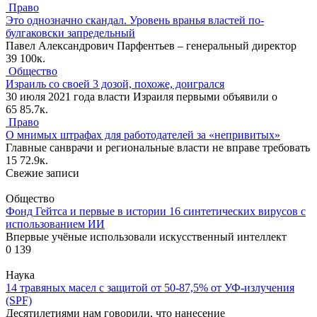
Право
Это однозначно скандал. Уровень вранья властей по-
булгаковски запредельный
Павел Александрович Парфентьев – генеральный директор
39
100к.
Общество
Израиль со своей 3 дозой, похоже, доигрался
30 июля 2021 года власти Израиля первыми объявили о
65
85.7к.
Право
О мнимых штрафах для работодателей за «непривитых»
Главные санврачи и региональные власти не вправе требовать
15
72.9к.
Свежие записи
Общество
Фонд Гейтса и первые в истории 16 синтетических вирусов с
использованием ИИ
Впервые учёные использовали искусственный интеллект
0
139
Наука
14 травяных масел с защитой от 50-87,5% от УФ-излучения
(SPF)
Десятилетиями нам говорили, что нанесение