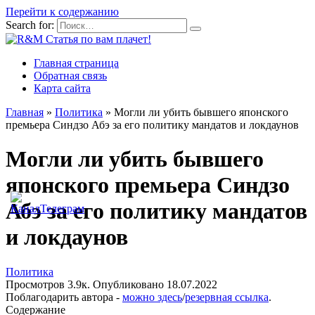
Перейти к содержанию
Search for:
Главная страница
Обратная связь
Карта сайта
Главная
»
Политика
»
Могли ли убить бывшего японского
премьера Синдзо Абэ за его политику мандатов и локдаунов
Могли ли убить бывшего
японского премьера Синдзо
Абэ за его политику мандатов
и локдаунов
Политика
Просмотров
3.9к.
Опубликовано
18.07.2022
Поблагодарить автора -
можно здесь
/
резервная ссылка
.
Содержание