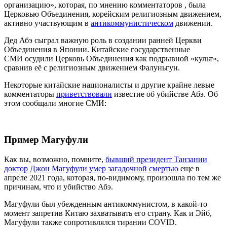
организацию», которая, по мнению комментаторов , была
Церковью Объединения, корейским религиозным движением,
активно участвующим в
антикоммунистическом
движении.
Дед Абэ сыграл важную роль в создании ранней Церкви
Объединения в Японии. Китайские государственные
СМИ осудили Церковь Объединения как подрывной «культ»,
сравнив её с религиозным движением Фалуньгун.
Некоторые китайские националисты и другие крайне левые
комментаторы
приветствовали
известие об убийстве Абэ. Об
этом сообщали многие СМИ:
Пример Магуфули
Как вы, возможно, помните,
бывший президент Танзании
доктор Джон Магуфули умер загадочной смертью
еще в
апреле 2021 года, которая, по-видимому, произошла по тем же
причинам, что и убийство Абэ.
Магуфули был убежденным антикоммунистом, в какой-то
момент запретив Китаю захватывать его страну. Как и Эйб,
Магуфули также сопротивлялся тирании COVID.