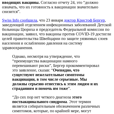
вводящих вакцины.
Согласно отчету 24, это “должно
означать, что их готовность к вакцинации значительно
снизится”.
Swiss Info сообщила
, что 23 января
доктор Кристоф Бергер
,
заведующий отделением инфекционных заболеваний Детской
больницы Цюриха и председатель Федеральной комиссии по
вакцинации, заявил, что вакцины против COVID-19 достигли
целей правительства Швейцарии по защите уязвимых слоев
населения и ослаблению давления на систему
здравоохранения.
Однако, несмотря на утверждение, что
“преимущества вакцинации намного
перевешивают риски”, Бергер прокомментировал
это заявление, сказав: “
Очевидно, что
существуют нежелательные симптомы
вакцинации, в том числе серьезные. Мы
должны серьезно отнестись к этим людям и их
страданиям и помочь им тоже
”.
“До сих пор нет четкого диагноза
этого
поствакцинального синдрома
. Этот термин
является собирательным обозначением различных
симптомов, которые, по крайней мере, могут