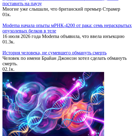
поставить на паузу
Многие уже слышали, что британский премьер Страмер
0
1к.
Moderna начала опыты мРНК-4200 от рака: семь нераскрытых
опухолевых белков в теле
16 июля 2026 года Moderna объявила, что ввела инъекцию
0
1.3к.
История человека, не сумевшего обмануть смерть
Человек по имени Брайан Джонсон хотел сделать обмануть
смерть.
0
2.1к.