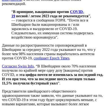
рекомендаций.
“
В принципе, вакцинация против
COVID-
19
весной / летом 2023 года не рекомендуется
”,
— говорится в сообщении FOPH. “Почти все в
Швейцарии были вакцинированы и / или
заразились и выздоровели от COVID-19.
Следовательно, их иммунная система подверглась
воздействию коронавируса”.
Данные по распространенности сероповреждений в
Швейцарии за середину 2022 года указывают на то, что у
более чем 98% населения страны выработались антитела
против COVID-19,
сообщает Epoch Times
.
Согласно Swiss Info
, “В Швейцарии около 70% населения
получили по крайней мере одну дозу [вакцины] против
COVID, и
эта цифра почти не изменилась за последний год.
И это при том, что за последние шесть месяцев только
11,5% получили бустерный укол
”.
Представители швейцарского общественного
здравоохранения также заявили, что данные указывают на то,
что COVID-19 в этом году будет циркулировать меньше, с
новыми вариантами, которые вызывают более легкое