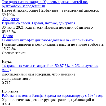
Это однозначно скандал. Уровень вранья властей по-
булгаковски запредельный
Павел Александрович Парфентьев – генеральный директор
39
100к.
Общество
Израиль со своей 3 дозой, похоже, доигрался
30 июля 2021 года власти Израиля первыми объявили о
65
85.7к.
Право
О мнимых штрафах для работодателей за «непривитых»
Главные санврачи и региональные власти не вправе требовать
15
72.8к.
Свежие записи
Наука
14 травяных масел с защитой от 50-87,5% от УФ-излучения
(SPF)
Десятилетиями нам говорили, что нанесение
солнцезащитного
0
717
Политика
Работы и патенты Ральфа Барика по коронавирусу с 1984 года
Хронологическая реконструкция грантов, публикаций и
0
461