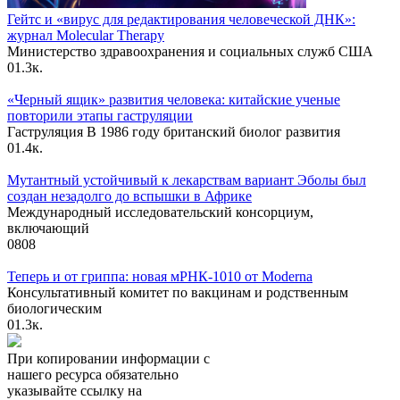
Гейтс и «вирус для редактирования человеческой ДНК»:
журнал Molecular Therapy
Министерство здравоохранения и социальных служб США
0
1.3к.
«Черный ящик» развития человека: китайские ученые
повторили этапы гаструляции
Гаструляция В 1986 году британский биолог развития
0
1.4к.
Мутантный устойчивый к лекарствам вариант Эболы был
создан незадолго до вспышки в Африке
Международный исследовательский консорциум,
включающий
0
808
Теперь и от гриппа: новая мРНК-1010 от Moderna
Консультативный комитет по вакцинам и родственным
биологическим
0
1.3к.
При копировании информации с
нашего ресурса обязательно
указывайте ссылку на