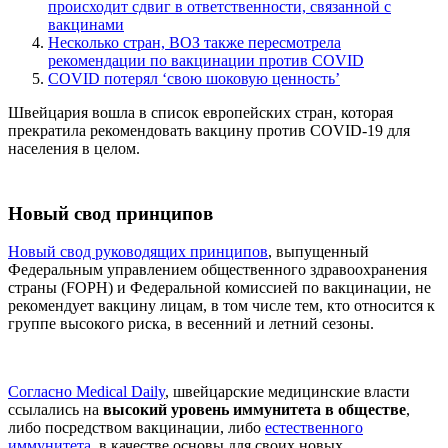
происходит сдвиг в ответственности, связанной с
вакцинами
Несколько стран, ВОЗ также пересмотрела
рекомендации по вакцинации против COVID
COVID потерял ‘свою шоковую ценность’
Швейцария вошла в список европейских стран, которая
прекратила рекомендовать вакцину против COVID-19 для
населения в целом.
Новый свод принципов
Новый свод руководящих принципов
, выпущенный
Федеральным управлением общественного здравоохранения
страны (FOPH) и Федеральной комиссией по вакцинации, не
рекомендует вакцину лицам, в том числе тем, кто относится к
группе высокого риска, в весенний и летний сезоны.
Согласно Medical Daily
, швейцарские медицинские власти
ссылались на
высокий уровень иммунитета в обществе
,
либо посредством вакцинации, либо
естественного
иммунитета
, в качестве основы для своих новых