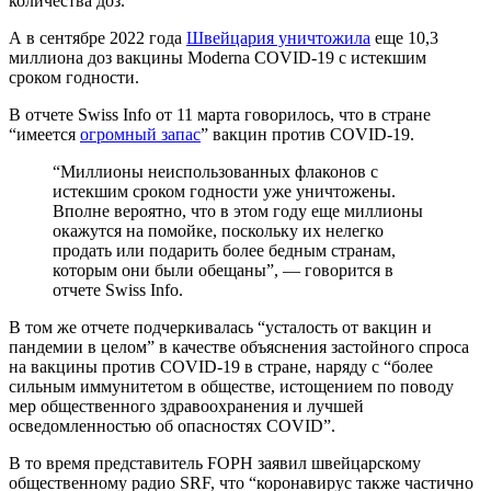
количества доз.
А в сентябре 2022 года
Швейцария уничтожила
еще 10,3
миллиона доз вакцины Moderna COVID-19 с истекшим
сроком годности.
В отчете Swiss Info от 11 марта говорилось, что в стране
“имеется
огромный запас
” вакцин против COVID-19.
“Миллионы неиспользованных флаконов с
истекшим сроком годности уже уничтожены.​ ​
Вполне вероятно, что в этом году еще миллионы
окажутся на помойке, поскольку их нелегко
продать или подарить более бедным странам,
которым они были обещаны”, — говорится в
отчете Swiss Info.
В том же отчете подчеркивалась “усталость от вакцин и
пандемии в целом” в качестве объяснения застойного спроса
на вакцины против COVID-19 в стране, наряду с “более
сильным иммунитетом в обществе, истощением по поводу
мер общественного здравоохранения и лучшей
осведомленностью об опасностях COVID”.
В то время представитель FOPH заявил швейцарскому
общественному радио SRF, что “коронавирус также частично