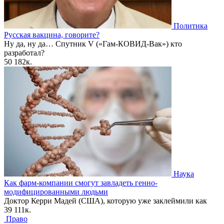
Политика
Русская вакцина, говорите?
Ну да, ну да… Спутник V («Гам-КОВИД-Вак») кто
разработал?
50
182к.
Наука
Как фарм-компании смогут завладеть генно-
модифицированными людьми
Доктор Керри Мадей (США), которую уже заклеймили как
39
111к.
Право