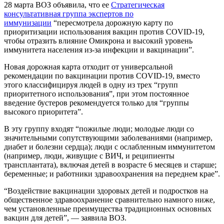
28 марта ВОЗ объявила, что ее
Стратегическая
консультативная группа экспертов по
иммунизации
“пересмотрела дорожную карту по
приоритизации использования вакцин против COVID-19,
чтобы отразить влияние Омикрона и высокий уровень
иммунитета населения из-за инфекции и вакцинации”.
Новая дорожная карта отходит от универсальной
рекомендации по вакцинации против COVID-19, вместо
этого классифицируя людей в одну из трех “групп
приоритетного использования”, при этом постоянное
введение бустеров рекомендуется только для “группы
высокого приоритета”.
В эту группу входят “пожилые люди; молодые люди со
значительными сопутствующими заболеваниями (например,
диабет и болезни сердца); люди с ослабленным иммунитетом
(например, люди, живущие с ВИЧ, и реципиенты
трансплантата), включая детей в возрасте 6 месяцев и старше;
беременные; и работники здравоохранения на переднем крае”.
“Воздействие вакцинации здоровых детей и подростков на
общественное здравоохранение сравнительно намного ниже,
чем установленные преимущества традиционных основных
вакцин для детей”, — заявила ВОЗ.