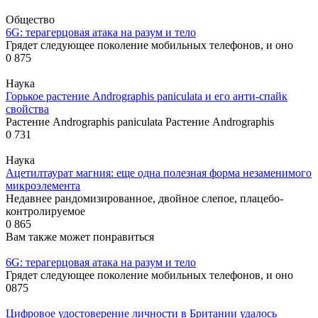
Общество
6G: терагерцовая атака на разум и тело
Грядет следующее поколение мобильных телефонов, и оно
0
875
Наука
Горькое растение Andrographis paniculata и его анти-спайк
свойства
Растение Andrographis paniculata Растение Andrographis
0
731
Наука
Ацетилтаурат магния: еще одна полезная форма незаменимого
микроэлемента
Недавнее рандомизированное, двойное слепое, плацебо-
контролируемое
0
865
Вам также может понравиться
6G: терагерцовая атака на разум и тело
Грядет следующее поколение мобильных телефонов, и оно
0
875
Цифровое удостоверение личности в Британии удалось