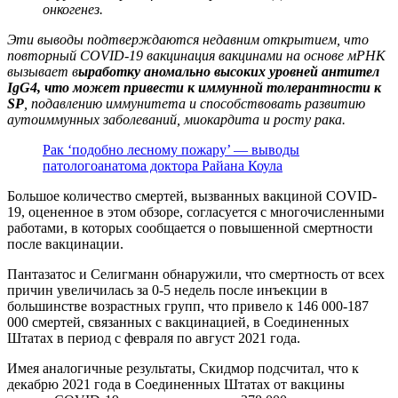
онкогенез.
Эти выводы подтверждаются недавним открытием, что
повторный COVID-19
вакцинация вакцинами на основе мРНК
вызывает в
ыработку аномально высоких уровней антител
IgG4, что может привести к иммунной толерантности к
SP
, подавлению иммунитета и способствовать развитию
аутоиммунных заболеваний, миокардита и росту рака.
Рак ‘подобно лесному пожару’ — выводы
патологоанатома доктора Райана Коула
Большое количество смертей, вызванных вакциной COVID-
19, оцененное в этом обзоре, согласуется с многочисленными
работами, в которых сообщается о повышенной смертности
после вакцинации.
Пантазатос и Селигманн обнаружили, что смертность от всех
причин увеличилась за 0-5 недель после инъекции в
большинстве возрастных групп, что привело к 146 000-187
000 смертей, связанных с вакцинацией, в Соединенных
Штатах в период с февраля по август 2021 года.
Имея аналогичные результаты, Скидмор подсчитал, что к
декабрю 2021 года в Соединенных Штатах от вакцины