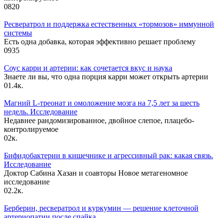
0
820
Ресвератрол и поддержка естественных «тормозов» иммунной
системы
Есть одна добавка, которая эффективно решает проблему
0
935
Соус карри и артерии: как сочетается вкус и наука
Знаете ли вы, что одна порция карри может открыть артерии
0
1.4к.
Магний L-треонат и омоложение мозга на 7,5 лет за шесть
недель. Исследование
Недавнее рандомизированное, двойное слепое, плацебо-
контролируемое
0
2к.
Бифидобактерии в кишечнике и агрессивный рак: какая связь.
Исследование
Доктор Сабина Хазан и соавторы Новое метагеномное
исследование
0
2.2к.
Берберин, ресвератрол и куркумин — решение клеточной
артериопатии после спайка