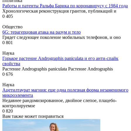
Политика
Работы и патенты Ральфа Барика по коронавирусу с 1984 года
Хронологическая реконструкция грантов, публикаций и
0
405
Общество
6G: терагерцовая атака на разум и тело
Грядет следующее поколение мобильных телефонов, и оно
0
801
Наука
Горькое растение Andrographis paniculata и его анти-спайк
свойства
Растение Andrographis paniculata Растение Andrographis
0
676
Наука
Ацетилтаурат магния: еще одна полезная форма незаменимого
микроэлемента
Недавнее рандомизированное, двойное слепое, плацебо-
контролируемое
0
820
Вам также может понравиться