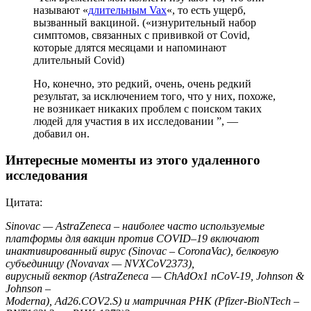
называют «
длительным Vax
«, то есть ущерб,
вызванный вакциной. («изнурительный набор
симптомов, связанных с прививкой от Covid,
которые длятся месяцами и напоминают
длительный Covid)
Но, конечно, это редкий, очень, очень редкий
результат, за исключением того, что у них, похоже,
не возникает никаких проблем с поиском таких
людей для участия в их исследовании ”, —
добавил он.
Интересные моменты из этого удаленного
исследования
Цитата:
Sinovac — AstraZeneca – наиболее часто используемые
платформы для вакцин против COVID–19 включают
инактивированный вирус (Sinovac – CoronaVac), белковую
субъединицу (Novavax — NVXCoV2373),
вирусный вектор (AstraZeneca — ChAdOx1 nCoV-19, Johnson &
Johnson –
Moderna), Ad26.COV2.S) и матричная РНК (Pfizer-BioNTech –