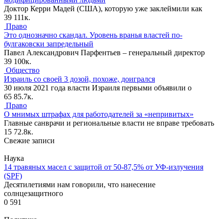
Доктор Керри Мадей (США), которую уже заклеймили как
39
111к.
Право
Это однозначно скандал. Уровень вранья властей по-
булгаковски запредельный
Павел Александрович Парфентьев – генеральный директор
39
100к.
Общество
Израиль со своей 3 дозой, похоже, доигрался
30 июля 2021 года власти Израиля первыми объявили о
65
85.7к.
Право
О мнимых штрафах для работодателей за «непривитых»
Главные санврачи и региональные власти не вправе требовать
15
72.8к.
Свежие записи
Наука
14 травяных масел с защитой от 50-87,5% от УФ-излучения
(SPF)
Десятилетиями нам говорили, что нанесение
солнцезащитного
0
591