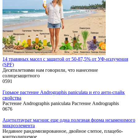
14 травяных масел с защитой от 50-87,5% от УФ-излучения
(SPF)
Десятилетиями нам говорили, что нанесение
солнцезащитного
0
591
Горькое растение Andrographis paniculata и его анти-спайк
свойства
Растение Andrographis paniculata Растение Andrographis
0
676
Ацетилтаурат магния: еще одна полезная форма незаменимого
микроэлемента
Недавнее рандомизированное, двойное слепое, плацебо-
контролируемое