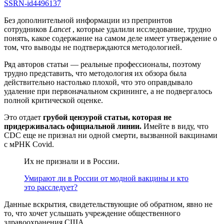
SSRN-id4496137
Без дополнительной информации из препринтов
сотрудников
Lancet
, которые удалили исследование, трудно
понять, какое содержание на самом деле имеет утверждение о
том, что выводы не подтверждаются методологией.
Ряд авторов статьи — реальные профессионалы, поэтому
трудно представить, что методология их обзора была
действительно настолько плохой, что это оправдывало
удаление при первоначальном скрининге, а не подвергалось
полной критической оценке.
Это отдает
грубой цензурой статьи, которая не
придерживалась официальной линии.
Имейте в виду, что
CDC еще не признал ни одной смерти, вызванной вакцинами
с мРНК Covid.
Их не признали и в России.
Умирают ли в России от модной вакцины и кто
это расследует?
Данные вскрытия, свидетельствующие об обратном, явно не
то, что хочет услышать учреждение общественного
здравоохранения США.