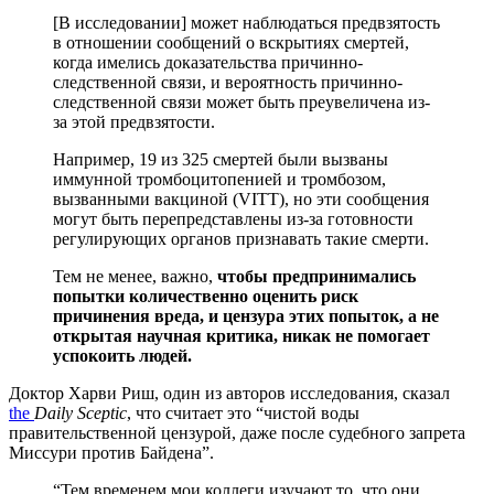
[В исследовании] может наблюдаться предвзятость
в отношении сообщений о вскрытиях смертей,
когда имелись доказательства причинно-
следственной связи, и вероятность причинно-
следственной связи может быть преувеличена из-
за этой предвзятости.
Например, 19 из 325 смертей были вызваны
иммунной тромбоцитопенией и тромбозом,
вызванными вакциной (VITT), но эти сообщения
могут быть перепредставлены из-за готовности
регулирующих органов признавать такие смерти.
Тем не менее, важно,
чтобы предпринимались
попытки количественно оценить риск
причинения вреда, и цензура этих попыток, а не
открытая научная критика, никак не помогает
успокоить людей.
Доктор Харви Риш, один из авторов исследования, сказал
the
Daily Sceptic
, что считает это “чистой воды
правительственной цензурой, даже после судебного запрета
Миссури против Байдена”.
“Тем временем мои коллеги изучают то, что они