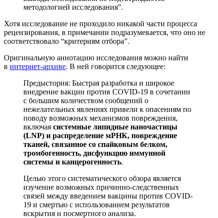
методологией исследования”.
Хотя исследование не проходило никакой части процесса
рецензирования, в примечании подразумевается, что оно не
соответствовало “критериям отбора”.
Оригинальную аннотацию исследования можно найти
в
интернет-архиве
. В ней говорится cледующее:
Предыстория: Быстрая разработка и широкое
внедрение вакцин против COVID-19 в сочетании
с большим количеством сообщений о
нежелательных явлениях привели к опасениям по
поводу возможных механизмов повреждения,
включая
системные липидные наночастицы
(LNP) и распределение мРНК, повреждение
тканей, связанное со спайковым белком,
тромбогенность, дисфункцию иммунной
системы и канцерогенность
.
Целью этого систематического обзора является
изучение возможных причинно-следственных
связей между введением вакцины против COVID-
19 и смертью с использованием результатов
вскрытия и посмертного анализа.