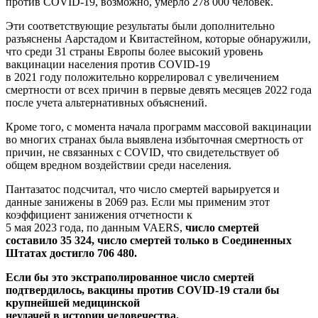
против COVID-19, возможно, умерло 278 000 человек.
Эти соответствующие результаты были дополнительно
разъяснены Аарстадом и Квитастейном, которые обнаружили,
что среди 31 страны Европы более высокий уровень
вакцинации населения против COVID-19
в 2021 году положительно коррелировал с увеличением
смертности от всех причин в первые девять месяцев 2022 года
после учета альтернативных объяснений.
Кроме того, с момента начала программ массовой вакцинации
во многих странах была выявлена избыточная смертность от
причин, не связанных с COVID, что свидетельствует об
общем вредном воздействии среди населения.
Пантазатос подсчитал, что число смертей варьируется и
данные занижены в 2069 раз. Если мы применим этот
коэффициент занижения отчетности к
5 мая 2023 года, по данным VAERS,
число смертей
составило 35 324, число смертей только в
Соединенных
Штатах достигло 706 480.
Если бы это экстраполированное число смертей
подтвердилось, вакцины против COVID-19 стали бы
крупнейшей медицинской
неудачей в истории человечества.