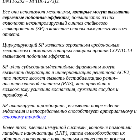
BNT162b2 – мРНК-1273)3.
Все они используют механизмы,
которые могут вызывать
серьезные побочные эффекты
; большинство из них
включают неконтролируемый синтез спайкового
гликопротеина (SP) в качестве основы иммунологического
ответа.
Циркулирующий SP является вероятным вредоносным
механизмом с помощью которых вакцины против COVID-19
вызывают побочные эффекты.
SP и/или субъединицы/пептидные фрагменты могут
вызывать деградацию и интернализацию рецептора ACE2,
что также может вызвать дестабилизацию ренин–
ангиотензиновой системы (RAS), что приводит к
возможному усилению воспаления, сужению сосудов и
тромбозу 4.
SP активирует тромбоциты, вызывает повреждение
эндотелия и непосредственно способствует артериальному и
венозному тромбозу
.
Более того, клетки иммунной системы, которые поглотили
липидные наночастицы (LNP), затем высвобождают их
обратно в кровоток с повышенным количеством экзосом,