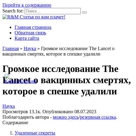
Перейти к содержанию
Search for:
Главная страница
Обратная связь
Карта сайта
Главная
»
Наука
»
Громкое исследование The Lancet о
вакцинных смертях, которое в спешке удалили
Громкое исследование The
Lancet о вакцинных смертях,
которое в спешке удалили
Наука
Просмотров
13.1к.
Опубликовано
08.07.2023
Поблагодарить автора -
можно здесь
/
резервная ссылка
.
Содержание
Удаленные секреты