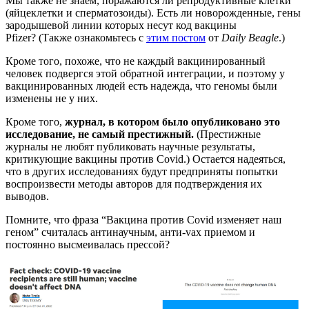
Мы также не знаем, поражаются ли репродуктивные клетки
(яйцеклетки и сперматозоиды). Есть ли новорожденные, гены
зародышевой линии которых несут код вакцины
Pfizer? (Также ознакомьтесь с
этим постом
от
Daily Beagle
.)
Кроме того, похоже, что не каждый вакцинированный
человек подвергся этой обратной интеграции, и поэтому у
вакцинированных людей есть надежда, что геномы были
изменены не у них.
Кроме того,
журнал, в котором было опубликовано это
исследование, не самый престижный.
(Престижные
журналы не любят публиковать научные результаты,
критикующие вакцины против Covid.) Остается надеяться,
что в других исследованиях будут предприняты попытки
воспроизвести методы авторов для подтверждения их
выводов.
Помните, что фраза “Вакцина против Covid изменяет наш
геном” считалась антинаучным, анти-vax приемом и
постоянно высмеивалась прессой?