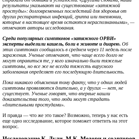
результаты указывают на существование «затяжной
простуды»: долговременных последствий для здоровья от
других респираторных инфекций, гриппа или пневмонии,
которые в настоящее время остаются нераспознанными», —
отмечают авторы исследования.
Среди популярных симптомов «затяжного ОРВИ»
эксперты выделили кашель, боли в животе и диарею.
Об
этих симптомах сообщалось в среднем через 11 недель после
заражения. Ученые отмечают, что чаще всего долго не
могут оправиться те, у кого изначально были тяжелые
симптомы, но все же не всегда тяжесть вирусного
заболевания определяет его последующую длительность.
Пока никакого объяснения тому факту, что у одних людей
симптомы проявляются длительно, а у других — нет, не
существует. Ученые говорят, что впервые нашли
доказательства того, что люди могут страдать
«длительными простудами».
И правда — что же это такое? Возможно, теперь у нас есть
еще одно исследование, которое поможет ответить на этот
вопрос.
Исследование
К. Дули, М.К. Медори и соавторов