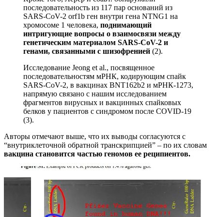
последовательность из 117 пар оснований из
SARS-CoV-2 orf1b ген внутри гена NTNG1 на
хромосоме 1 человека,
поднимающий
интригующие вопросы о
взаимосвязи между
генетическим материалом SARS-CoV-2 и
генами, связанными с шизофренией
(2).
Исследование Jeong et al., посвященное
последовательностям мРНК, кодирующим спайк
SARS-CoV-2, в вакцинах BNT162b2 и мРНК-1273,
напрямую связано с нашим исследованием
фрагментов вирусных и вакцинных спайковых
белков у пациентов с синдромом после COVID-19
(3).
Авторы отмечают выше, что их выводы согласуются с
“внутриклеточной обратной транскрипцией” – по их словам
вакцина становится частью геномов ее реципиентов.