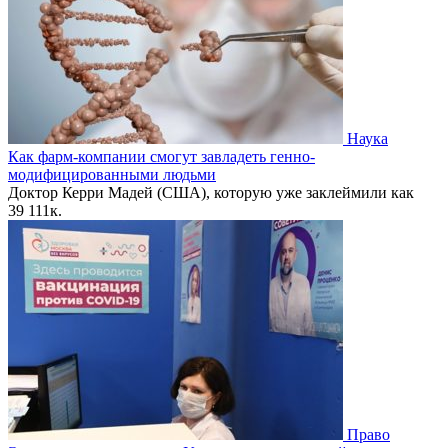
Наука
Как фарм-компании смогут завладеть генно-
модифицированными людьми
Доктор Керри Мадей (США), которую уже заклеймили как
39
111к.
Право