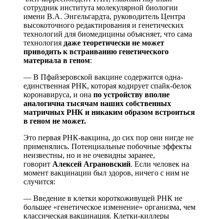
сотрудник института молекулярной биологии
имени В.А. Энгельгардта, руководитель Центра
высокоточного редактирования и генетических
технологий для биомедицины объясняет, что сама
технология
даже теоретически не может
приводить к встраиванию генетического
материала в геном
:
— В Пфайзеровской вакцине содержится одна-
единственная РНК, которая кодирует спайк-белок
коронавируса, и она
по устройству вполне
аналогична тысячам наших собственных
матричных РНК и никаким образом встроиться
в геном не может.
Это первая РНК-вакцина, до сих пор они нигде не
применялись. Потенциальные побочные эффекты
неизвестны, но и не очевидны заранее,
говорит
Алексей Аграновский
. Если человек на
момент вакцинации был здоров, ничего с ним не
случится:
— Введение в клетки короткоживущей РНК не
большее «генетическое изменение» организма, чем
классическая вакцинация. Клетки-киллеры