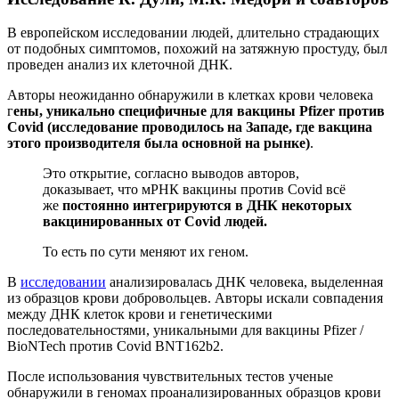
В европейском исследовании людей, длительно страдающих
от подобных симптомов, похожий на затяжную простуду, был
проведен анализ их клеточной ДНК.
Авторы неожиданно обнаружили в клетках крови человека
г
ены, уникально специфичные для вакцины Pfizer против
Covid (исследование проводилось на Западе, где вакцина
этого производителя была основной на рынке)
.
Это открытие, согласно выводов авторов,
доказывает, что мРНК вакцины против Covid всё
же
постоянно интегрируются в ДНК некоторых
вакцинированных от Covid людей.
То есть по сути меняют их геном.
В
исследовании
анализировалась ДНК человека, выделенная
из образцов крови добровольцев. Авторы искали совпадения
между ДНК клеток крови и генетическими
последовательностями, уникальными для вакцины Pfizer /
BioNTech против Covid BNT162b2.
После использования чувствительных тестов ученые
обнаружили в геномах проанализированных образцов крови