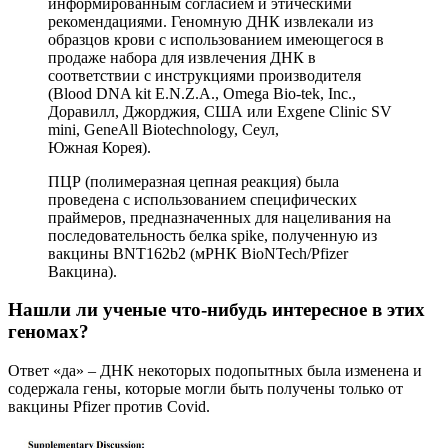
информированным согласием и этическими
рекомендациями. Геномную ДНК извлекали из
образцов крови с использованием имеющегося в
продаже набора для извлечения ДНК в
соответствии с инструкциями производителя
(Blood DNA kit E.N.Z.A., Omega Bio-tek, Inc.,
Доравилл, Джорджия, США или Exgene Clinic SV
mini, GeneAll Biotechnology, Сеул,
Южная Корея).
ПЦР (полимеразная цепная реакция) была
проведена с использованием специфических
праймеров, предназначенных для нацеливания на
последовательность белка spike, полученную из
вакцины BNT162b2 (мРНК BioNTech/Pfizer
Вакцина).
Нашли ли ученые что-нибудь интересное в этих
геномах?
Ответ «да» – ДНК некоторых подопытных была изменена и
содержала гены, которые могли быть получены только от
вакцины Pfizer против Covid.