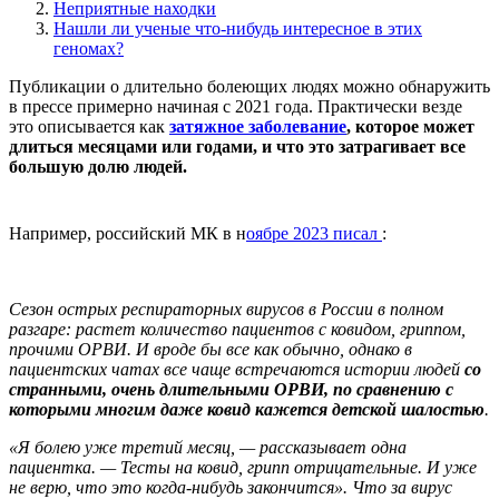
Неприятные находки
Нашли ли ученые что-нибудь интересное в этих
геномах?
Публикации о длительно болеющих людях можно обнаружить
в прессе примерно начиная с 2021 года. Практически везде
это описывается как
затяжное заболевание
, которое может
длиться месяцами или годами, и что это затрагивает все
большую долю людей.
Например, российский МК в н
оябре 2023 писал
:
Сезон острых респираторных вирусов в России в полном
разгаре: растет количество пациентов с ковидом, гриппом,
прочими ОРВИ. И вроде бы все как обычно, однако в
пациентских чатах все чаще встречаются истории людей
со
странными, очень длительными ОРВИ, по сравнению с
которыми многим даже ковид кажется детской шалостью
.
«Я болею уже третий месяц, — рассказывает одна
пациентка. — Тесты на ковид, грипп отрицательные. И уже
не верю, что это когда-нибудь закончится». Что за вирус