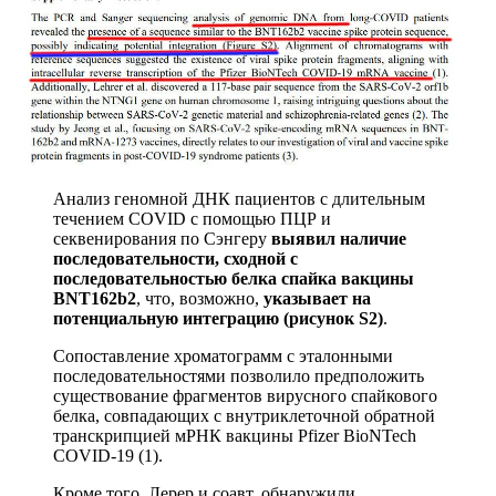
Анализ геномной ДНК пациентов с длительным
течением COVID с помощью ПЦР и
секвенирования по Сэнгеру
выявил наличие
последовательности, сходной с
последовательностью белка спайка вакцины
BNT162b2
, что, возможно,
указывает на
потенциальную интеграцию (рисунок S2)
.
Сопоставление хроматограмм с эталонными
последовательностями позволило предположить
существование фрагментов вирусного спайкового
белка, совпадающих с внутриклеточной обратной
транскрипцией мРНК вакцины Pfizer BioNTech
COVID-19 (1).
Кроме того, Лерер и соавт. обнаружили