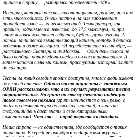
пришел в страну — разбирался обозреватель «МК».
Истории, которые рассказывают пациенты, разные, но в них
есть много общего. Очень часто в начале заболевания
пропадает голос — на несколько дней. Температура, как
правило, поднимается невысоко, до 37,5 максимум, но при
этом человек чувствует себя так, будто грузил вагоны. А
потом начинается выматывающий кашель, который длится
неделями и даже месяцами. «Я переболела еще в сентябре, —
рассказывает Екатерина из Москвы. — Один день голоса не
было вообще, потом где-то неделю он восстанавливался. А
затем начался сильный кашель, приступами, который длится
до сих пор».
Тесты на ковид сегодня вполне доступны, многие люди имеют
их в своей аптечке.
Однако часто пациенты с затяжным
ОРВИ рассказывают, что в их случаях результаты теста
отрицательные. На грипп по своему течению инфекция
тоже совсем не похожа
(грипп начинается очень резко, с
подъема температуры до высоких значений, и лишь на
следующий день дает знать о себе катаральными
симптомами).
Что это — народ теряется в догадках.
Наша страна — не единственная, где сообщается о таких
пациентах. В середине октября в медицинском журнале