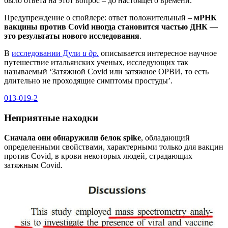
было ответа на этот вопрос – до настоящего времени.
Предупреждение о спойлере: ответ положительный –
мРНК
вакцины против Covid иногда становится частью ДНК —
это результаты нового исследования
.
В
исследовании Дули
и др.
описывается интересное научное
путешествие итальянских ученых, исследующих так
называемый ‘Затяжной Covid или затяжное ОРВИ, то есть
длительно не проходящие симптомы простуды’.
013-019-2
Неприятные находки
Сначала они обнаружили белок spike
, обладающий
определенными свойствами, характерными только для вакцин
против Covid, в крови некоторых людей, страдающих
затяжным Covid.