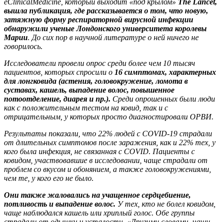
eClinicalMedicine, который выходит «под крылом»
The Lancet,
вышла публикация, где рассказывается о том, что новую,
затяжную форму респираторной вирусной инфекции
обнаружили ученые Лондонского университета королевы
Марии
. До сих пор в научной литературе о ней ничего не
говорилось.
Исследователи провели опрос среди более чем 10 тысяч
пациентов, которых спросили о
16 симптомах, характерных
для лонгковида (астения, головокружение, ломота в
суставах, кашель, выпадение волос, повышенное
потоотделение, диарея и пр.).
Среди опрошенных были люди
как с положительным тестом на ковид, так и с
отрицательным, у которых просто диагностировали ОРВИ.
Результаты показали, что 22% людей с COVID-19 страдали
от длительных симптомов после заражения, как и 22% тех, у
кого была инфекция, не связанная с COVID. Пациенты с
ковидом, участвовавшие в исследовании, чаще страдали от
проблем со вкусом и обонянием, а также головокружениями,
чем те, у кого его не было.
Они также жаловались на учащенное сердцебиение,
потливость и выпадение волос.
У тех, кто не болел ковидом,
чаще наблюдался кашель или хриплый голос. Обе группы
страдали от одышки и усталости. «Другими словами, наши