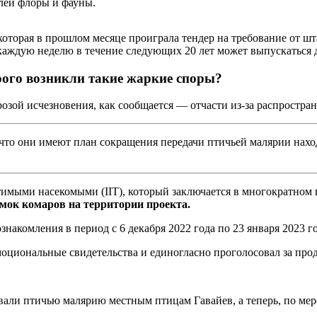
лей флоры и фауны.
оторая в прошлом месяце проиграла тендер на требование от шт
каждую неделю в течение следующих 20 лет может выпускаться 
орого возникли такие жаркие споры?
озой исчезновения, как сообщается — отчасти из-за распростра
что они имеют план сокращения передачи птичьей малярии нахо
стимыми насекомыми (IIT), который заключается в многократном
мок комаров на территории проекта.
накомления в период с 6 декабря 2022 года по 23 января 2023 г
оциональные свидетельства и единогласно проголосовал за про
авали птичью малярию местным птицам Гавайев, а теперь, по м