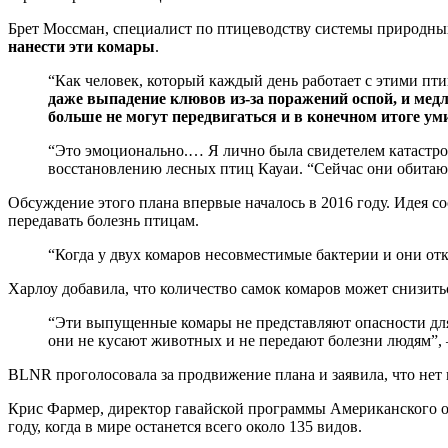
Брет Моссман, специалист по птицеводству системы природных 
нанести эти комары
.
“Как человек, который каждый день работает с этими пт
даже выпадение клювов из-за поражений оспой, и мед
больше не могут передвигаться и в конечном итоге у
“Это эмоционально.… Я лично была свидетелем катастр
восстановлению лесных птиц Кауаи. “Сейчас они обитают 
Обсуждение этого плана впервые началось в 2016 году. Идея с
передавать болезнь птицам.
“Когда у двух комаров несовместимые бактерии и они от
Харлоу добавила, что количество самок комаров может снизитьс
“Эти выпущенные комары не представляют опасности для 
они не кусают животных и не передают болезни людям”,
BLNR проголосовала за продвижение плана и заявила, что нет
Крис Фармер, директор гавайской программы Американского об
году, когда в мире останется всего около 135 видов.