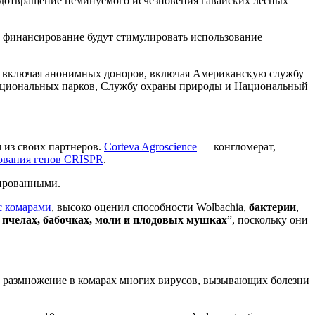
едотвращение неминуемого исчезновения гавайских лесных
ое финансирование будут стимулировать использование
ов, включая анонимных доноров, включая Американскую службу
ациональных парков, Службу охраны природы и Национальный
м из своих партнеров.
Corteva Agroscience
— конгломерат,
ования генов CRISPR
.
цированными.
с комарами
, высоко оценил способности Wolbachia,
бактерии
,
в пчелах, бабочках, моли и плодовых мушках
”, поскольку они
т размножение в комарах многих вирусов, вызывающих болезни