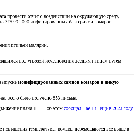
ата провести отчет о воздействии на окружающую среду,
до 775 992 000 инфицированных бактериями комаров.
нения птичьей малярии.
дящимся под угрозой исчезновения лесным птицам путем
 выпуске
модифицированных самцов комаров в дикую
ода, всего было получено 853 письма.
движение плана IIT — об этом
сообщал The Hill еще в 2023 году
.
ере повышения температуры, комары перемещаются все выше в