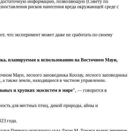
ала достаточную информацию, позволяющую [Совету по
опоставления рисков нанесения вреда окружающей среде с
т, что эксперимент может даже не сработать по своему
ика, планируемая к использованию на Восточном Мауи,
очном Мауи, лесного заповедника Коолау, лесного заповедника
 а также земли, находящиеся в частном управлении.
льных и хрупких экосистем в мире
”, — говорится в
сность для местных птиц, дикой природы, айны и
023 года.
судья Первого окружного суда Джон М. Тонаки вынес решение