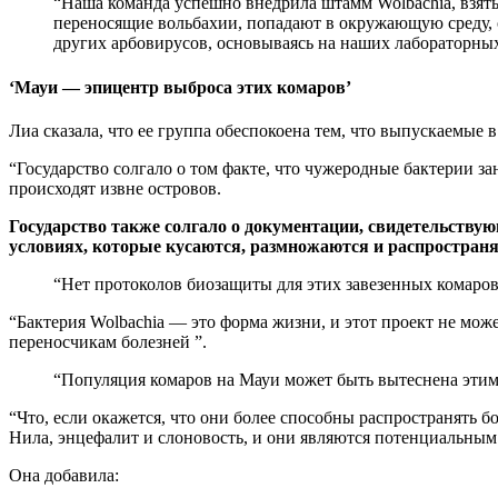
“Наша команда успешно внедрила штамм Wolbachia, взятый у
переносящие вольбахии, попадают в окружающую среду,
других арбовирусов, основываясь на наших лабораторных
‘Мауи — эпицентр выброса этих комаров’
Лиа сказала, что ее группа обеспокоена тем, что выпускаемые
“Государство солгало о том факте, что чужеродные бактерии з
происходят извне островов.
Государство также солгало о документации, свидетельству
условиях, которые кусаются, размножаются и распростран
“Нет протоколов биозащиты для этих завезенных комаров 
“Бактерия Wolbachia — это форма жизни, и этот проект не мо
переносчикам болезней ”.
“Популяция комаров на Мауи может быть вытеснена этим
“Что, если окажется, что они более способны распространять
Нила, энцефалит и слоновость, и они являются потенциальным
Она добавила: