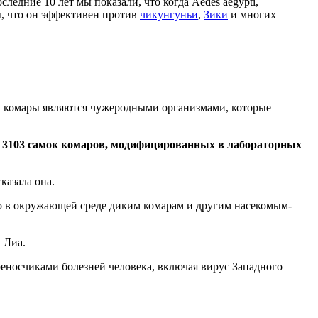
следние 10 лет мы показали, что когда Aedes aegypti,
ы, что он эффективен против
чикунгуньи
,
Зики
и многих
ами комары являются чужеродными организмами, которые
до 3103 самок комаров, модифицированных в лабораторных
казала она.
но в окружающей среде диким комарам и другим насекомым-
 Лиа.
еносчиками болезней человека, включая вирус Западного