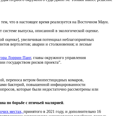
 тем, что в настоящее время реализуется на Восточном Мауи.
ит системе выпуска, описанной в экологической оценке.
ской оценке], увеличивая потенциал неблагоприятных
нтов вертолетов; аварии и столкновения; и лесные
тора Лоррин Панг
, главы окружного управления
нии государством рисков проекта”.
ий, переноса ветром биопестицидных комаров,
мами бактерий, повышенной инфицированности
вопросов, которые были недостаточно рассмотрены или
на по борьбе с птичьей малярией
.
бочих местах,
принятого в 2021 году, и дополнительно 16