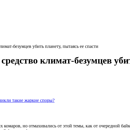
имат-безумцев убить планету, пытаясь ее спасти
редство климат-безумцев убит
зникли такие жаркие споры?
комаров, но отмахивались от этой темы, как от очередной байк