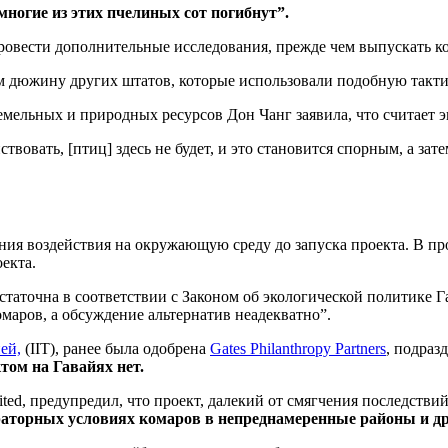
многие из этих пчелиных сот погибнут”.
ровести дополнительные исследования, прежде чем выпускать к
м дюжину других штатов, которые использовали подобную такти
мельных и природных ресурсов Дон Чанг заявила, что считает 
йствовать, [птиц] здесь не будет, и это становится спорным, а з
ания воздействия на окружающую среду до запуска проекта. В п
оекта.
статочна в соответствии с Законом об экологической политике Г
аров, а обсуждение альтернатив неадекватно”.
ей,
(IIT), ранее была одобрена
Gates Philanthropy Partners
, подраз
ом на Гавайях нет.
ted, предупредил, что проект, далекий от смягчения последств
аторных условиях комаров в непреднамеренные районы и др