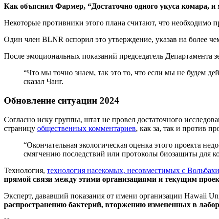
Как объяснил Фармер, “Достаточно одного укуса комара, и 
Некоторые противники этого плана считают, что необходимо п
Один член BLNR оспорил это утверждение, указав на более че
После эмоциональных показаний председатель Департамента зе
“Что мы точно знаем, так это то, что если мы не будем де
сказал Чанг.
Обновление ситуации 2024
Согласно иску группы, штат не провел достаточного исследов
страницу
общественных комментариев
, как за, так и против пр
“Окончательная экологическая оценка этого проекта недо
смягчению последствий или протоколы биозащиты для ком
Технология,
технология насекомых, несовместимых с Вольбахи
прямой связи между этими организациями и текущим проект
Эксперт, дававший показания от имени организации Hawaii Uni
распространению бактерий, вторжению измененных в лабор