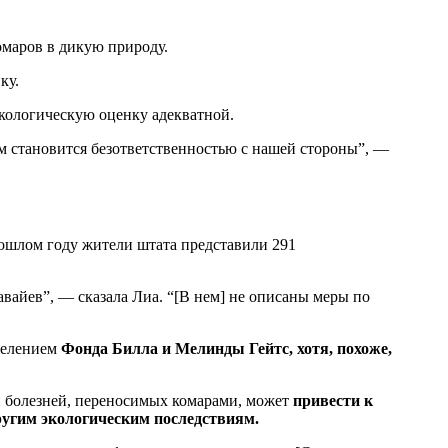
омаров в дикую природу.
ку.
экологическую оценку адекватной.
атем становится безответственностью с нашей стороны”, —
рошлом году жители штата представили 291
авайев”, — сказала Лиа. “[В нем] не описаны меры по
делением
Фонда Билла и Мелинды Гейтс, хотя, похоже,
ий болезней, переносимых комарами, может
привести к
угим экологическим последствиям.