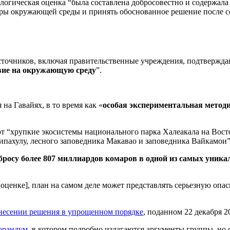
кологическая оценка “была составлена добросовестно и содерж
оры окружающей среды и принять обоснованное решение после с
источников, включая правительственные учреждения, подтверждаю
твие на окружающую среду
”.
 на Гавайях, в то время как «
особая экспериментальная метод
ют “хрупкие экосистемы национального парка Халеакала на Вост
пахулу, лесного заповедника Макавао и заповедника Вайкамои”,
бросу более 807 миллиардов комаров в одной из самых уника
оценке], план на самом деле может представлять серьезную опа
ынесении решения в упрощенном порядке
, поданном 22 декабря 2
орандум,
в котором подробно излагаются аргументы группы, но 