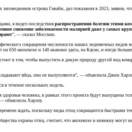
заповедников острова Гавайи, дал показания в 2023, заявив, ч
ицами, я видел последствия
распространения болезни этими ком
ленное снижение заболеваемости малярией даже у самых круп
мирают
”, — сказал Моссман.
офического сокращения численности наших эндемичных видов ме
на 650 акохекохе и 140 акакики здесь, на Кауаи, и нигде больше
остоит в том, чтобы выпустить в дикую природу другой вид ком
кладывают яйца, они не вылупляются”, — объяснила Джин Харло
я в течение нескольких недель.
здоровья человека, в рамках этого проекта будут выпущены тол
 — объяснила Харлоу.
 времени ждать, поскольку виды птиц сокращаются быстрыми те
щества охраны птиц, считает, что акохекохе и кивикиу могут в