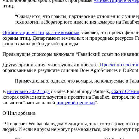
миллионов долларов в рамках программы
«Инвестиции в Амери
птиц.
“Ожидается, что гранты, партнерские отношения с униве
технологии лабораторного изменения комаров на Гавайях
Организация «Птицы, а не комары»
заявляет, что проект фина
охраны птиц, Департамент земельных и природных ресурсов 
фонд охраны рыб и дикой природы.
Предыдущие спонсоры включали “Гавайский совет по инвазив
Другая организация, участвующая в проекте,
Проект по восста
образованный в результате слияния Dow AgroSciences и DuPont /
Примечательно, однако, что комары, используемые в Гав
В
интервью 2022 года
с Gates Philanthropy Partners,
Скотт О’Нил
которая сейчас используется в проекте на Гавайях, которая, по е
являются “частью нашей
пищевой цепочки
”.
О’Нил добавил:
“Что делает Wolbachia чудом медицины, так это тот факт, что 
людей. И если вирусы не могут размножаться, они не могут пе