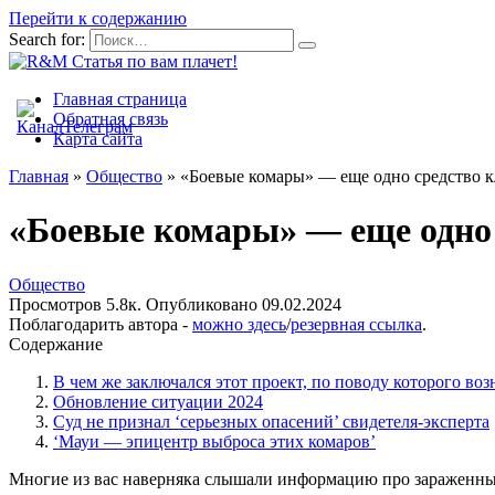
Перейти к содержанию
Search for:
Главная страница
Обратная связь
Карта сайта
Главная
»
Общество
»
«Боевые комары» — еще одно средство кл
«Боевые комары» — еще одно с
Общество
Просмотров
5.8к.
Опубликовано
09.02.2024
Поблагодарить автора -
можно здесь
/
резервная ссылка
.
Содержание
В чем же заключался этот проект, по поводу которого во
Обновление ситуации 2024
Суд не признал ‘серьезных опасений’ свидетеля-эксперта
‘Мауи — эпицентр выброса этих комаров’
Многие из вас наверняка слышали информацию про зараженных 