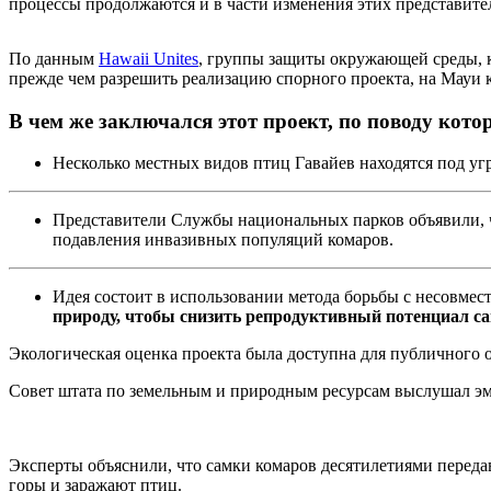
процессы продолжаются и в части изменения этих представите
По данным
Hawaii Unites
, группы защиты окружающей среды, к
прежде чем разрешить реализацию спорного проекта, на Мауи 
В чем же заключался этот проект, по поводу кот
Несколько местных видов птиц Гавайев находятся под угр
Представители Службы национальных парков объявили, 
подавления инвазивных популяций комаров.
Идея состоит в использовании метода борьбы с несовме
природу, чтобы снизить репродуктивный потенциал са
Экологическая оценка проекта была доступна для публичного оз
Совет штата по земельным и природным ресурсам выслушал эм
Эксперты объяснили, что самки комаров десятилетиями перед
горы и заражают птиц.