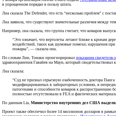
в упрощенном порядке в пользу штата.
Лиа сказала The Defender, что есть “несколько проблем” с пос
Лиа заявила, что существуют значительные различия между тем
Например, она сказала, что группа считает, что комаров выпу
“Это означает, что вертолеты летают ближе к кронам дер
воздействий, таких как шумовые помехи; нарушения при 
пожары”, — сказала она.
По словам Лии, Тонаки проигнорировал
показания свидетеля-
здравоохранения Гавайев на Мауи, который свидетельствовал к
Лиа сказала:
“Суд не признал серьезную озабоченность доктора Панг
модифицированных в лабораторных условиях, в непред
патогенами и способности комаров к распространению бо
полностью отсутствовали в FEA и фактических материалах
По данным Lia,
Министерство внутренних дел США выделило 
Проект также обеспечил более 14 миллионов долларов в рамк