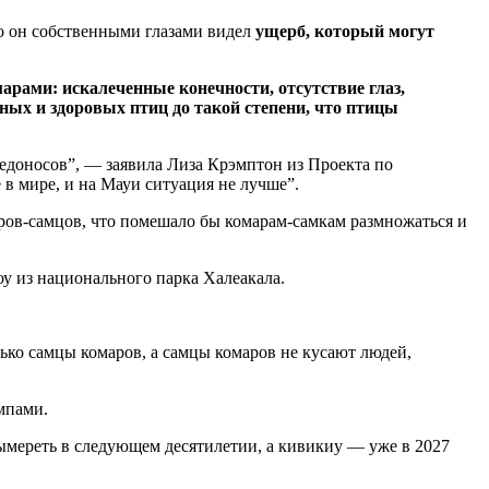
то он собственными глазами видел
ущерб, который могут
арами: искалеченные конечности, отсутствие глаз,
ных и здоровых птиц до такой степени, что птицы
доносов”, — заявила Лиза Крэмптон из Проекта по
 в мире, и на Мауи ситуация не лучше”.
аров-самцов, что помешало бы комарам-самкам размножаться и
у из национального парка Халеакала.
ько самцы комаров, а самцы комаров не кусают людей,
мпами.
ымереть в следующем десятилетии, а кивикиу — уже в 2027