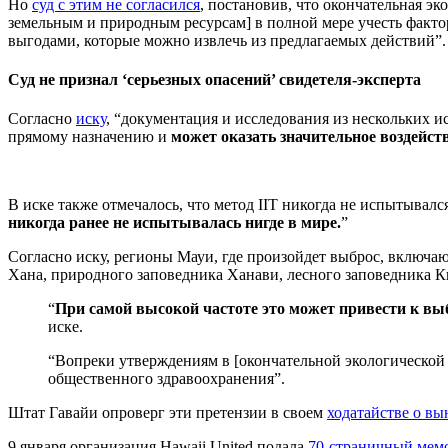
Но
суд с этим не согласился
, постановив, что окончательная э
земельным и природным ресурсам] в полной мере учесть факт
выгодами, которые можно извлечь из предлагаемых действий”.
Суд не признал ‘серьезных опасений’ свидетеля-эксперта
Согласно
иску
, “документация и исследования из нескольких 
прямому назначению и
может оказать значительное воздейс
В иске также отмечалось, что метод IIT никогда не испытывался
никогда ранее не испытывалась нигде в мире.
”
Согласно иску, регионы Мауи, где произойдет выброс, включа
Хана, природного заповедника Ханави, лесного заповедника Ки
“
При самой высокой частоте это может привести к вы
иске.
“Вопреки утверждениям в [окончательной экологической 
общественного здравоохранения”.
Штат Гавайи опроверг эти претензии в своем
ходатайстве о в
9 января организация Hawaii United подала
70-страничный мем