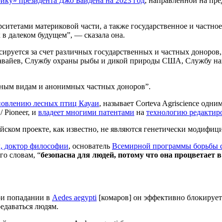
ку» президента Джо Байдена на 2023 год
, направленной на пр
рситетами материковой части, а также государственное и частн
 в далеком будущем”, — сказала она.
нсируется за счет различных государственных и частных донор
Гавайев, Службу охраны рыбы и дикой природы США, Службу н
ным видам и анонимных частных доноров”.
новлению лесных птиц Кауаи
, называет Corteva Agriscience одни
 Pioneer, и
владеет многими патентами
на
технологию редактир
айском проекте, как известно, не являются генетически модифи
, доктор философии
, основатель
Всемирной программы борьбы 
го словам, “
безопасна для людей, потому что она процветает 
при попадании в
Aedes aegypti
[комаров] он эффективно блокируе
редаваться людям.