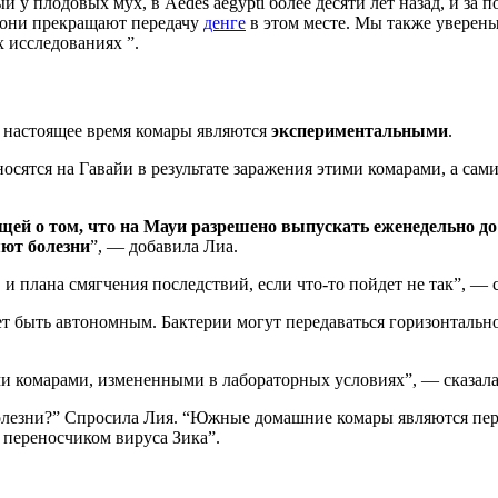
 плодовых мух, в Aedes aegypti более десяти лет назад, и за по
 они прекращают передачу
денге
в этом месте. Мы также уверен
 исследованиях ”.
 в настоящее время комары являются
экспериментальными
.
аносятся на Гавайи в результате заражения этими комарами, а с
ющей о том, что на Мауи разрешено выпускать еженедельно 
яют болезни
”, — добавила Лиа.
и плана смягчения последствий, если что-то пойдет не так”, — с
жет быть автономным. Бактерии могут передаваться горизонталь
и комарами, измененными в лабораторных условиях”, — сказала
 болезни?” Спросила Лия. “Южные домашние комары являются пер
 переносчиком вируса Зика”.