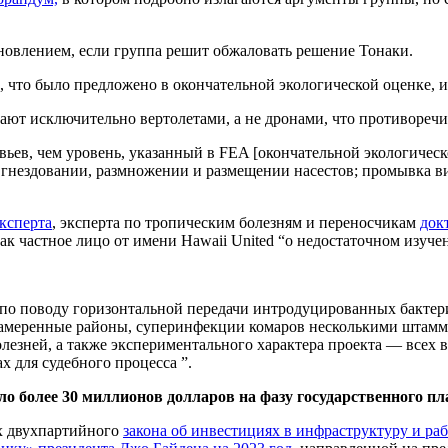
тановлением, если группа решит обжаловать решение Тонаки.
, что было предложено в окончательной экологической оценке, и
скают исключительно вертолетами, а не дронами, что противореч
евьев, чем уровень, указанный в FEA [окончательной экологиче
гнездовании, размножении и размещении насестов; промывка ви
эксперта
, эксперта по тропическим болезням и переносчикам
док
ак частное лицо от имени Hawaii United “о недостаточном изуче
а по поводу горизонтальной передачи интродуцированных бактер
намеренные районы, суперинфекции комаров несколькими штам
лезней, а также экспериментального характера проекта — всех 
 для судебного процесса ”.
более 30 миллионов долларов на фазу государственного пла
ах двухпартийного
закона об инвестициях в инфраструктуру и ра