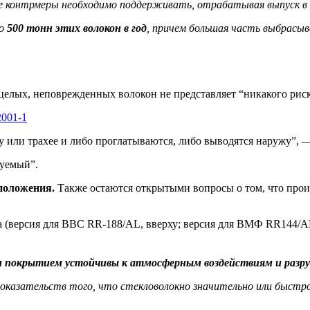
е контрмеры необходимо поддерживать, отрабатывая выпуск в 
ло
500 тонн этих волокон в год
, причем большая часть выбрасыв
лых, неповрежденных волокон не представляет “никакого риска
2001-1
ту или трахее и либо проглатываются, либо выводятся наружу”, 
руемый”.
дположения.
Также остаются открытыми вопросы о том, что прои
а (версия для ВВС RR-188/AL, вверху; версия для ВМФ RR144/A
 покрытием устойчивы к атмосферным воздействиям и разру
казательств того, что стекловолокно значительно или быстро р