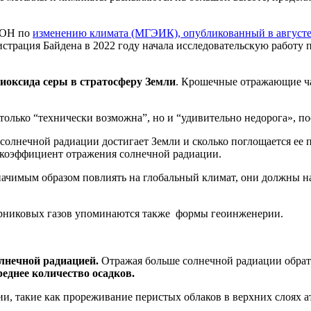
ООН по
изменению климата (МГЭИК), опубликованный в августе 
страция Байдена в 2022 году начала исследовательскую работу
диоксида серы в стратосферу Земли
. Крошечные отражающие 
 только “технически возможна”, но и “удивительно недорога», по
о солнечной радиации достигает Земли и сколько поглощается ее
 коэффициент отражения солнечной радиации.
чимым образом повлиять на глобальный климат, они должны на
рниковых газов упоминаются также формы геоинженерии.
лнечной радиацией.
Отражая больше солнечной радиации обратн
еднее количество осадков.
ии, такие как прореживание перистых облаков в верхних слоях