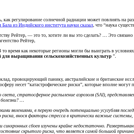
 как регулирование солнечной радиации может повлиять на разл
 Бала из Индийского института науки сказал
, что “наука сущест
ству Рейтер, — это то, хотите ли вы это сделать? … Это связано
агентство Рейтер,
В то время как некоторые регионы могли бы выиграть в условиях
ий для выращивания сельскохозяйственных культур
”.
доклад, провоцирующий панику, австралийские и британские ис
сферу несет “катастрофические риски”, которые вполне могут п
света, стратосферное распыление аэрозоля (SAI), представляе
 болезни? …
ми явлениями, в первую очередь потенциально усугубляя послед
иска, внося факторы стресса в критически важные системы, та
 синхронных сбоев изучены крайне недостаточно. Развертывание
состояние скрытого риска, что является самой большой причино