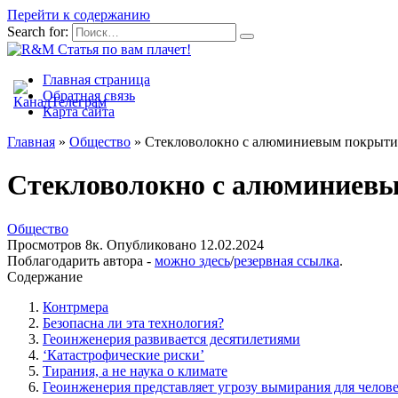
Перейти к содержанию
Search for:
Главная страница
Обратная связь
Карта сайта
Главная
»
Общество
»
Стекловолокно с алюминиевым покрытие
Стекловолокно с алюминиевы
Общество
Просмотров
8к.
Опубликовано
12.02.2024
Поблагодарить автора -
можно здесь
/
резервная ссылка
.
Содержание
Контрмера
Безопасна ли эта технология?
Геоинженерия развивается десятилетиями
‘Катастрофические риски’
Тирания, а не наука о климате
Геоинженерия представляет угрозу вымирания для челове