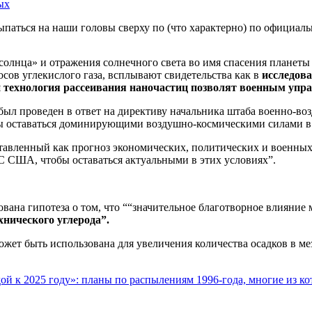
ых
сыпаться на наши головы сверху по (что характерно) по официа
лнца» и отражения солнечного света во имя спасения планеты о
осов углекислого газа, всплывают свидетельства как в
исследов
 и технология рассеивания наночастиц позволят военным упра
был проведен в ответ на директиву начальника штаба военно-в
ы оставаться доминирующими воздушно-космическими силами в
тавленный как прогноз экономических, политических и военных 
 США, чтобы оставаться актуальными в этих условиях”.
ована гипотеза о том, что ““значительное благотворное влияние
хнического углерода”.
может быть использована для увеличения количества осадков в м
ой к 2025 году»: планы по распылениям 1996-года, многие из к