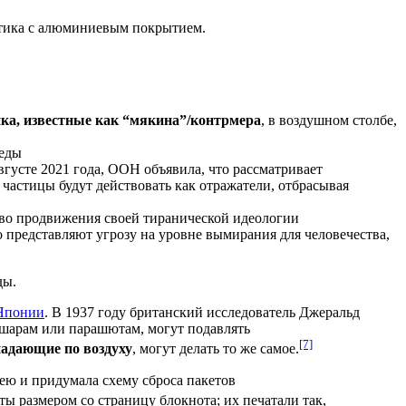
астика с алюминиевым покрытием.
ка, известные как “мякина”/контрмера
, в воздушном столбе,
реды
усте 2021 года, ООН объявила, что рассматривает
астицы будут действовать как отражатели, отбрасывая
во продвижения своей тиранической идеологии
 представляют угрозу на уровне вымирания для человечества,
ды.
Японии
. В 1937 году британский исследователь Джеральд
шарам или парашютам, могут подавлять
[7]
падающие по воздуху
, могут делать то же самое.
ею и придумала схему сброса пакетов
ы размером со страницу блокнота; их печатали так,