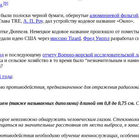
[9]
и
.
 были полоски черной бумаги, обернутые
алюминиевой фольгой
 Глава TRE,
А. П. Роу
, дал устройству кодовое название «Окно».
отке
Дюппеля
. Немецкое кодовое название произошло от поместь
редали идею США через
миссию Tizard
,
Фред Уиппл
разработал с
од
и последующему
отчету Военно-морской исследовательской л
а и сельское хозяйство в то время было “незначительным и нам
а?
 года
:
во противодействия, предназначенное для отражения радиолока
м (также называемых диполями) длиной от 0,8 до 0,75 см.
С
оторое невозможно обнаружить человеческим глазом. Стекловол
мещаться на значительные расстояния от места выброса, в зав
ротиводействия необходимо обучение военнослужащих, особенно