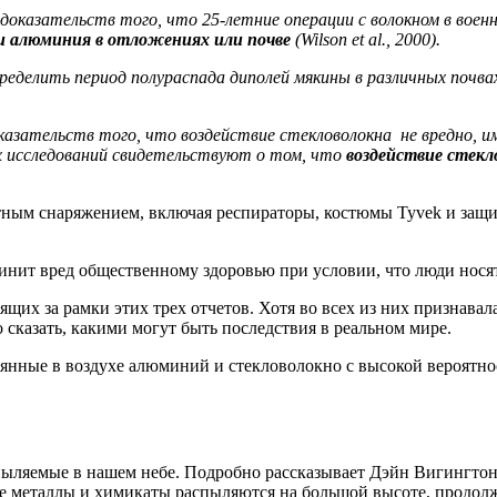
 доказательств того, что 25-летние операции с волокном в воен
и алюминия в отложениях или почве
(Wilson et al., 2000).
ределить период полураспада диполей мякины в различных почва
азательств того, что воздействие стекловолокна не вредно, им
х исследований свидетельствуют о том, что
воздействие стекл
тным снаряжением, включая респираторы, костюмы Tyvek и защи
чинит вред общественному здоровью при условии, что люди носят
ящих за рамки этих трех отчетов. Хотя во всех из них признава
о сказать, какими могут быть последствия в реальном мире.
сеянные в воздухе алюминий и стекловолокно с высокой вероят
ляемые в нашем небе. Подробно рассказывает Дэйн Вигингтон, 
 металлы и химикаты распыляются на большой высоте, продолжае