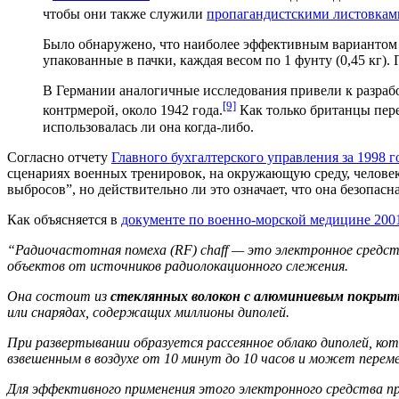
чтобы они также служили
пропагандистскими листовкам
Было обнаружено, что наиболее эффективным вариантом
упакованные в пачки, каждая весом по 1 фунту (0,45 кг).
В Германии аналогичные исследования привели к разраб
[9]
контрмерой, около 1942 года.
Как только британцы пе
использовалась ли она когда-либо.
Согласно отчету
Главного бухгалтерского управления за 1998 г
сценариях военных тренировок, на окружающую среду, человек
выбросов”, но действительно ли это означает, что она безопасн
Как объясняется в
документе по военно-морской медицине 2001
“Радиочастотная помеха (RF) chaff — это электронное средст
объектов от источников радиолокационного слежения.
Она состоит из
стеклянных волокон с алюминиевым покрытие
или снарядах, содержащих миллионы диполей.
При развертывании образуется рассеянное облако диполей, к
взвешенным в воздухе от 10 минут до 10 часов и может пере
Для эффективного применения этого электронного средства п