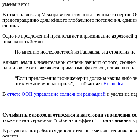
уменьшается.
В ответ на доклад Межправительственной группы экспертов 
предотвращению дальнейшего глобального потепления, админи
солнца.
Одно из предложений предполагает впрыскивание
аэрозолей 
поверхность Земли.
По мнению исследователей из Гарварда, эта стратегия не
Климат Земли в значительной степени зависит от того, скольк
парниковые газы являются примерами факторов, влияющих на
“Если предложения геоинженерии должны каким-либо зна
этих механизмов контроля”, — объясняет
Britannica
.
В
отчете ООН управление солнечной радиацией
и удаление па
Сульфатные аэрозоли относятся к категории управления со
также имеют серьезный “побочный эффект” —
они снижают ср
В результате потребуются дополнительные методы геоинженер
осадков.