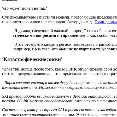
Что может пойти не так?
Суперкомпьютеры запустили модели, позволяющие предсказать,
и количества осадков и снегопадов. Автор доклада
Говиндасами
“Я думаю, следующий важный вопрос, ” сказал Бала агент
этическими вопросами и управлением
”. Как сообщило 
“Это потому, что каждый регион пострадает по-разному. 
например, из-за того, что
больше не будут иметь услов
‘Катастрофические риски’
Через три месяца после того, как МГЭИК опубликовала свой 
статью, предупреждающую, что впрыскивание аэрозоля в страто
“Впрыскивание частиц в атмосферу для отражения солнечного 
изменения климата. Но может ли лекарство быть хуже самой
SAI правдоподобно взаимодействует с другими катастрофически
погоды. ВОФК может способствовать увеличению системного р
Системные факторы стресса SAI и риски системных каскадов и
экономические и политические системы. Это создает опасное 