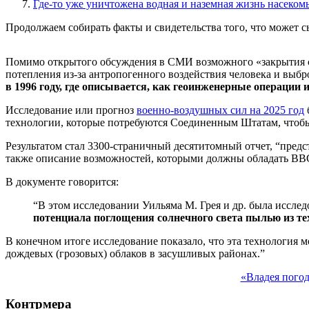
Где-то уже уничтожена водная и наземная жизнь насеком
Продолжаем собирать факты и свидетельства того, что может 
Помимо открытого обсуждения в СМИ возможного «закрытия со
потепления из-за антропогенного воздействия человека и выбр
в 1996 году, где описывается, как геоинженерные операции
Исследование или прогноз
военно-воздушных сил на 2025 год
технологии, которые потребуются Соединенным Штатам, чтоб
Результатом стал 3300-страничный десятитомный отчет, “предс
также описание возможностей, которыми должны обладать ВВС
В документе говорится:
“В этом исследовании Уильяма М. Грея и др. была исслед
потенциала поглощения солнечного света пылью из те
В конечном итоге исследование показало, что эта технология 
дождевых (грозовых) облаков в засушливых районах.”
«Владея погод
Контрмера