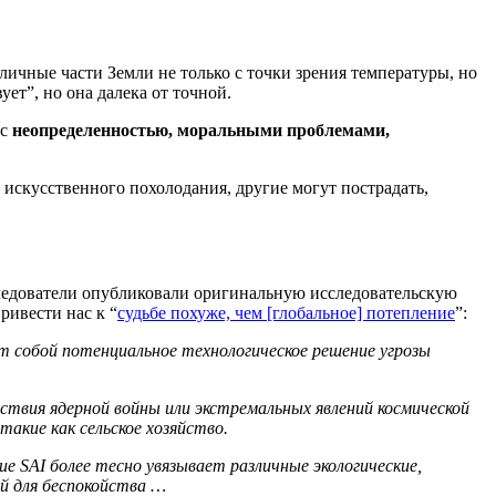
ичные части Земли не только с точки зрения температуры, но
вует”, но она далека от точной.
 с
неопределенностью, моральными проблемами,
 искусственного похолодания, другие могут пострадать,
следователи опубликовали оригинальную исследовательскую
ривести нас к “
судьбе похуже, чем [глобальное] потепление
”:
т собой потенциальное технологическое решение угрозы
ствия ядерной войны или экстремальных явлений космической
кие как сельское хозяйство.
 SAI более тесно увязывает различные экологические,
й для беспокойства …