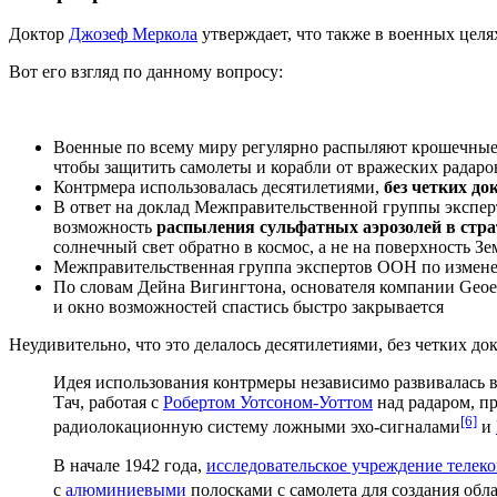
Доктор
Джозеф Меркола
утверждает, что также в военных цел
Вот его взгляд по данному вопросу:
Военные по всему миру регулярно распыляют крошечны
чтобы защитить самолеты и корабли от вражеских радаро
Контрмера использовалась десятилетиями,
без четких до
В ответ на доклад Межправительственной группы экспер
возможность
распыления сульфатных аэрозолей в стра
солнечный свет обратно в космос, а не на поверхность З
Межправительственная группа экспертов ООН по измене
По словам Дейна Вигингтона, основателя компании Geoen
и окно возможностей спастись быстро закрывается
Неудивительно, что это делалось десятилетиями, без четких до
Идея использования контрмеры независимо развивалась 
Тач, работая с
Робертом Уотсоном-Уоттом
над радаром, п
[6]
радиолокационную систему ложными эхо-сигналами
и
В начале 1942 года,
исследовательское учреждение теле
с
алюминиевыми
полосками с самолета для создания обл