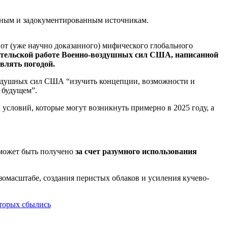
льным и задокументированным источникам.
т (уже научно доказанного) мифического глобального
ательской работе Военно-воздушных сил США, написанной
влять погодой.
оздушных сил США “изучить концепции, возможности и
 будущем”.
условий, которые могут возникнуть примерно в 2025 году, а
 может быть получено
за счет разумного использования
езомасштабе, создания перистых облаков и усиления кучево-
оторых сбылись