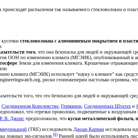
ях происходят распыления так называемого стекловолокна и пл
е кусочки
стекловолокна с алюминиевым покрытием и пласти
в
казательств того
, что она безопасна для людей и окружающей с
тов ООН по изменению климата (МГЭИК), опубликованный в авг
тосфере
Земли для изменения климата. Крошечные отражающие ч
емли
нию климата (МГЭИК) использует “науку о климате” как средст
gineeringwatch.org, риски геоинженерии настолько огромны, что
казательств того, что это безопасно для людей и окружающей сре
в
Соединенном Королевстве
,
Германии
,
Соединенных Штатах
и
редположил, что отрезки проволоки, подвешенные к воздушным 
Р. В. Джонс
предположили, что
куски металлической фольги, 
коммуникаций
(TRE) исследователь
Джоан Карран
исследовала ид
[8]
ака ложных эхо-сигналов.
Ранней идеей было использовать лист