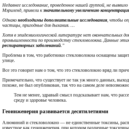
Недавнее исследование, проведенное нашей группой, не выявило
Мэриленд, привели к
значительному увеличению концентраци
Однако
необходимы дополнительные исследования
, чтобы оп
частицы, пригодные для дыхания. …
Хотя в эпидемиологической литературе нет окончательных док
промышленности по производству стекловолокна. Данные эти
респираторных заболеваний
.”
Проблема в том, что работники стекловолокна оснащены защи
улице.
Все это говорит нам о том, что это стекловолокно вряд ли при
Примечательно, что существует не так уж много данных, выход
похоже, не был опубликован, так что на самом деле невозможн
Тем не менее, здравый смысл подсказывает нам, что рас
среду и здоровье человека.
Геоинженерия развивается десятилетиями
Алюминий и стекловолокно — не единственные токсины, распы
известное как геоинженерия, при котором различные токсичные