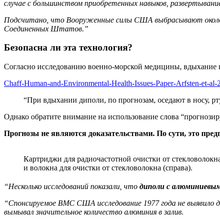
случае с большинством приобретенных навыков, развертывани
Подсчитано, что Вооруженные силы США выбрасывают око
Соединенных Штатов.”
Безопасна ли эта технология?
Согласно исследованию военно-морской медицины, вдыхание це
Chaff-Human-and-Environmental-Health-Issues-Paper-Arfsten-et-al-
“При вдыхании диполи, по прогнозам, оседают в носу, р
Однако обратите внимание на использование слова “прогнози
Прогнозы не являются доказательствами. По сути, это пре
Картриджи для радиочастотной очистки от стекловолокн
и волокна для очистки от стекловолокна (справа).
“Несколько исследований показали, что
диполи с алюминиевым
“Спонсируемое ВМС США исследование 1977 года не выявило до
вымывал значительное количество алюминия в залив.