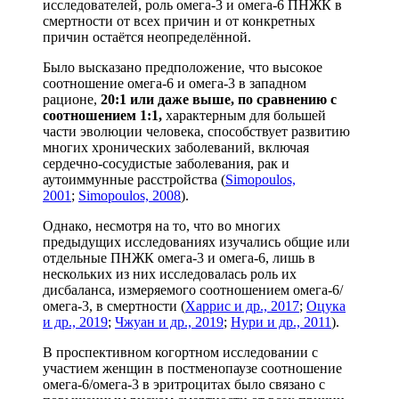
исследователей, роль омега-3 и омега-6 ПНЖК в
смертности от всех причин и от конкретных
причин остаётся неопределённой.
Было высказано предположение, что высокое
соотношение омега-6 и омега-3 в западном
рационе,
20:1 или даже выше, по сравнению с
соотношением 1:1,
характерным для большей
части эволюции человека, способствует развитию
многих хронических заболеваний, включая
сердечно-сосудистые заболевания, рак и
аутоиммунные расстройства (
Simopoulos,
2001
;
Simopoulos, 2008
).
Однако, несмотря на то, что во многих
предыдущих исследованиях изучались общие или
отдельные ПНЖК омега-3 и омега-6, лишь в
нескольких из них исследовалась роль их
дисбаланса, измеряемого соотношением омега-6/
омега-3, в смертности (
Харрис и др., 2017
;
Оцука
и др., 2019
;
Чжуан и др., 2019
;
Нури и др., 2011
).
В проспективном когортном исследовании с
участием женщин в постменопаузе соотношение
омега-6/омега-3 в эритроцитах было связано с