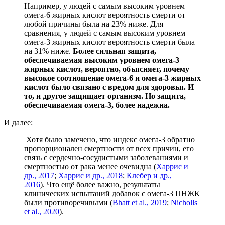
Например, у людей с самым высоким уровнем
омега-6 жирных кислот вероятность смерти от
любой причины была на 23% ниже. Для
сравнения, у людей с самым высоким уровнем
омега-3 жирных кислот вероятность смерти была
на 31% ниже.
Более сильная защита,
обеспечиваемая высоким уровнем омега-3
жирных кислот, вероятно, объясняет, почему
высокое соотношение омега-6 и омега-3 жирных
кислот было связано с вредом для здоровья. И
то, и другое защищает организм. Но защита,
обеспечиваемая омега-3, более надежна.
И далее:
Хотя было замечено, что индекс омега-3 обратно
пропорционален смертности от всех причин, его
связь с сердечно-сосудистыми заболеваниями и
смертностью от рака менее очевидна (
Харрис и
др., 2017
;
Харрис и др., 2018
;
Клебер и др.,
2016
). Что ещё более важно, результаты
клинических испытаний добавок с омега-3 ПНЖК
были противоречивыми (
Bhatt et al., 2019
;
Nicholls
et al., 2020
).