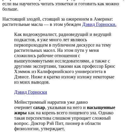
если вы научитесь читать этикетки и готовить как можно
больше.
Настоящий злодей, стоящий за ожирением в Америке:
растительные масла — в этом убежден
Дэвид Горноски.
Как видеожурналист, радиоведущий и ведущий
подкастов, я уже много лет являюсь
первопроходцем в публичном дискурсе на тему
растительных масел. На этом пути у меня
сложились рабочие отношения с
вышеупомянутыми исследователями, а также с
другими экспертами, такими как профессор Брюс
Хэммок из Калифорнийского университета в
Дэвисе. Ниже я кратко изложу изложу некоторые
из моих выводов.
Дэвид Горноски
Мейнстримный нарратив уже давно
очерняет
сахар
, указывая на него и
насыщенные
жиры
как на корень всего пищевого зла. Однако
такая перспектива слишком упрощает сложный
вопрос. Доктор Рэй Пит, пионер в области
физиологии, утверждает,