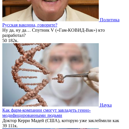
Политика
Русская вакцина, говорите?
Ну да, ну да… Спутник V («Гам-КОВИД-Вак») кто
разработал?
50
182к.
Наука
Как фарм-компании смогут завладеть генно-
модифицированными людьми
Доктор Керри Мадей (США), которую уже заклеймили как
39
111к.