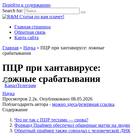
Перейти к содержанию
Search for:
Главная страница
Обратная связь
Карта сайта
Главная
»
Наука
»
ПЦР при хантавирусе: ложные
срабатывания
ПЦР при хантавирусе:
ложные срабатывания
Наука
Просмотров
2.2к.
Опубликовано
08.05.2026
Поблагодарить автора -
можно здесь
/
резервная ссылка
.
Содержание
Что не так с ПЦР тестами — снова?
Форвард Праймер обеспечил обширные матчи на людях
Обратный праймер также совпадал с человеческой ДНК