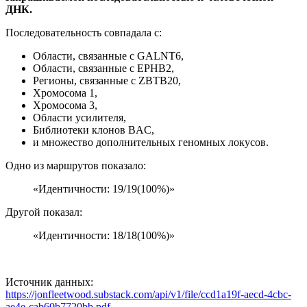
ДНК.
Последовательность совпадала с:
Области, связанные с GALNT6,
Области, связанные с EPHB2,
Регионы, связанные с ZBTB20,
Хромосома 1,
Хромосома 3,
Области усилителя,
Библиотеки клонов BAC,
и множество дополнительных геномных локусов.
Одно из маршрутов показало:
«Идентичности: 19/19(100%)»
Другой показал:
«Идентичности: 18/18(100%)»
Источник данных:
https://jonfleetwood.substack.com/api/v1/file/ccd1a19f-aecd-4cbc-
ae4e-cab60b7720bb.pdf