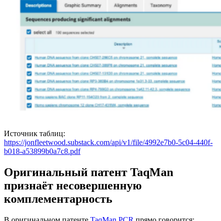
Источник таблиц:
https://jonfleetwood.substack.com/api/v1/file/4992e7b0-5c04-440f-
b018-a53899b0a7c8.pdf
Оригинальный патент TaqMan
признаёт несовершенную
комплементарность
В оригинальном патенте
TaqMan PCR
прямо говорится: