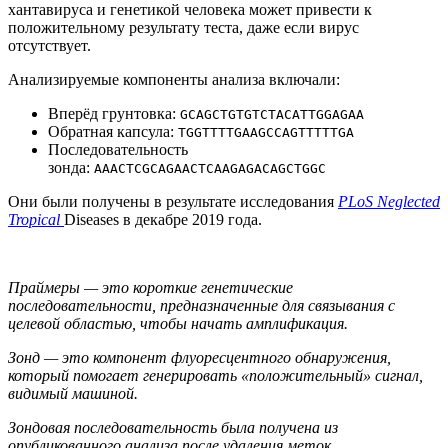
хантавируса и генетикой человека может привести к
положительному результату теста, даже если вирус
отсутствует.
Анализируемые компоненты анализа включали:
Вперёд грунтовка:
GCAGCTGTGTCTACATTGGAGAA
Обратная капсула:
TGGTTTTGAAGCCAGTTTTTGA
Последовательность
зонда:
AAACTCGCAGAACTCAAGAGACAGCTGGC
Они были получены в результате исследования
PLoS Neglected
Tropical
Diseases в декабре 2019 года.
Праймеры — это короткие генетические
последовательности, предназначенные для связывания с
целевой областью, чтобы начать амплификация.
Зонд — это компонент флуоресцентного обнаружения,
который помогает генерировать «положительный» сигнал,
видимый машиной.
Зондовая последовательность была получена из
опубликованного анализа после удаления меток