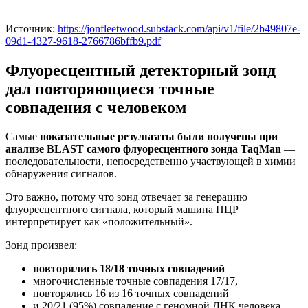
Источник:
https://jonfleetwood.substack.com/api/v1/file/2b49807e-
09d1-4327-9618-2766786bffb9.pdf
Флуоресцентный детекторный зонд
дал повторяющиеся точные
совпадения с человеком
Самые
показательные результаты были получены при
анализе BLAST самого флуоресцентного зонда TaqMan
—
последовательности, непосредственно участвующей в химии
обнаружения сигналов.
Это важно, потому что зонд отвечает за генерацию
флуоресцентного сигнала, который машина ПЦР
интерпретирует как «положительный».
Зонд произвел:
повторялись 18/18 точных совпадений
многочисленные точные совпадения 17/17,
повторялись 16 из 16 точных совпадений
и 20/21 (95%) совпадение с геномной ДНК человека.