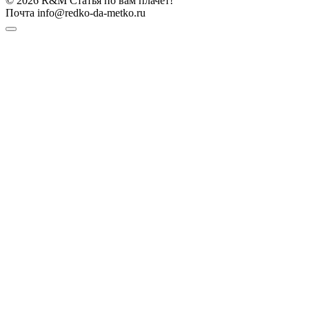
© 2026 R&M Статья по вам плачет!
Почта info@redko-da-metko.ru