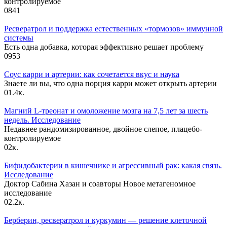
контролируемое
0
841
Ресвератрол и поддержка естественных «тормозов» иммунной
системы
Есть одна добавка, которая эффективно решает проблему
0
953
Соус карри и артерии: как сочетается вкус и наука
Знаете ли вы, что одна порция карри может открыть артерии
0
1.4к.
Магний L-треонат и омоложение мозга на 7,5 лет за шесть
недель. Исследование
Недавнее рандомизированное, двойное слепое, плацебо-
контролируемое
0
2к.
Бифидобактерии в кишечнике и агрессивный рак: какая связь.
Исследование
Доктор Сабина Хазан и соавторы Новое метагеномное
исследование
0
2.2к.
Берберин, ресвератрол и куркумин — решение клеточной