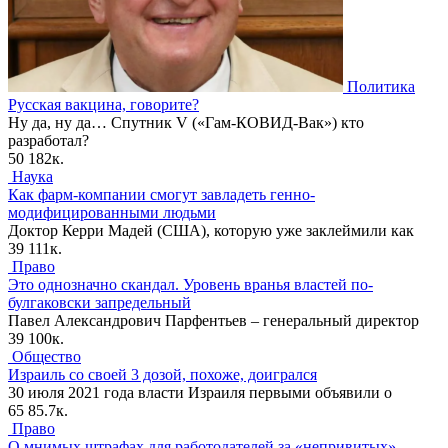
Политика
Русская вакцина, говорите?
Ну да, ну да… Спутник V («Гам-КОВИД-Вак») кто
разработал?
50
182к.
Наука
Как фарм-компании смогут завладеть генно-
модифицированными людьми
Доктор Керри Мадей (США), которую уже заклеймили как
39
111к.
Право
Это однозначно скандал. Уровень вранья властей по-
булгаковски запредельный
Павел Александрович Парфентьев – генеральный директор
39
100к.
Общество
Израиль со своей 3 дозой, похоже, доигрался
30 июля 2021 года власти Израиля первыми объявили о
65
85.7к.
Право
О мнимых штрафах для работодателей за «непривитых»