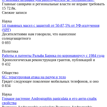
Главные санврачи и региональные власти не вправе требовать
15
72.8к.
Свежие записи
Наука
14 травяных масел с защитой от 50-87,5% от УФ-излучения
(SPF)
Десятилетиями нам говорили, что нанесение
солнцезащитного
0
693
Политика
Работы и патенты Ральфа Барика по коронавирусу с 1984 года
Хронологическая реконструкция грантов, публикаций и
0
432
Общество
6G: терагерцовая атака на разум и тело
Грядет следующее поколение мобильных телефонов, и оно
0
834
Наука
Горькое растение Andrographis paniculata и его анти-спайк
свойства