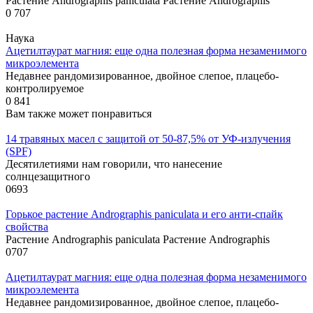
Растение Andrographis paniculata Растение Andrographis
0
707
Наука
Ацетилтаурат магния: еще одна полезная форма незаменимого
микроэлемента
Недавнее рандомизированное, двойное слепое, плацебо-
контролируемое
0
841
Вам также может понравиться
14 травяных масел с защитой от 50-87,5% от УФ-излучения
(SPF)
Десятилетиями нам говорили, что нанесение
солнцезащитного
0
693
Горькое растение Andrographis paniculata и его анти-спайк
свойства
Растение Andrographis paniculata Растение Andrographis
0
707
Ацетилтаурат магния: еще одна полезная форма незаменимого
микроэлемента
Недавнее рандомизированное, двойное слепое, плацебо-