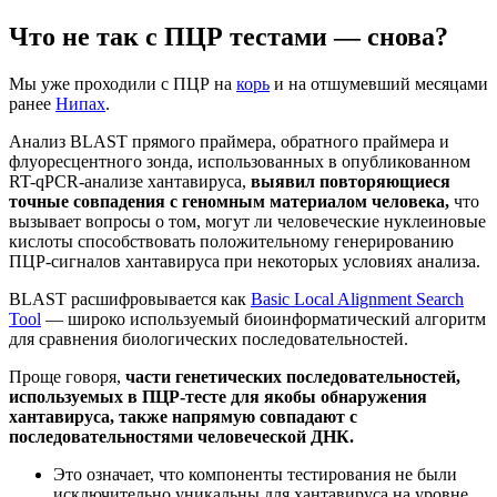
Что не так с ПЦР тестами — снова?
Мы уже проходили с ПЦР на
корь
и на отшумевший месяцами
ранее
Нипах
.
Анализ BLAST прямого праймера, обратного праймера и
флуоресцентного зонда, использованных в опубликованном
RT-qPCR-анализе хантавируса,
выявил повторяющиеся
точные совпадения с геномным материалом человека,
что
вызывает вопросы о том, могут ли человеческие нуклеиновые
кислоты способствовать положительному генерированию
ПЦР-сигналов хантавируса при некоторых условиях анализа.
BLAST расшифровывается как
Basic Local Alignment Search
Tool
— широко используемый биоинформатический алгоритм
для сравнения биологических последовательностей.
Проще говоря,
части генетических последовательностей,
используемых в ПЦР-тесте для якобы обнаружения
хантавируса, также напрямую совпадают с
последовательностями человеческой ДНК.
Это означает, что компоненты тестирования не были
исключительно уникальны для хантавируса на уровне