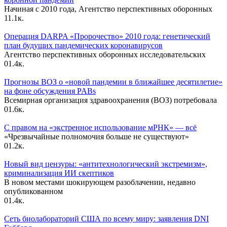
Начиная с 2010 года, Агентство перспективных оборонных
1
1.1к.
Операция DARPA «Пророчество» 2010 года: генетический
план будущих пандемических коронавирусов
Агентство перспективных оборонных исследовательских
0
1.4к.
Прогнозы ВОЗ о «новой пандемии в ближайшее десятилетие»
на фоне обсуждения PABs
Всемирная организация здравоохранения (ВОЗ) потребовала
0
1.6к.
С правом на «экстренное использование мРНК» — всё
«Чрезвычайные полномочия больше не существуют»
0
1.2к.
Новый вид цензуры: «антитехнологический экстремизм»,
криминализация ИИ скептиков
В новом местами шокирующем разоблачении, недавно
опубликованном
0
1.4к.
Сеть биолабораторий США по всему миру: заявления DNI