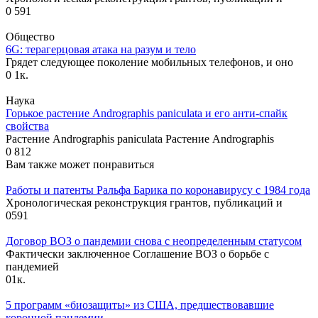
0
591
Общество
6G: терагерцовая атака на разум и тело
Грядет следующее поколение мобильных телефонов, и оно
0
1к.
Наука
Горькое растение Andrographis paniculata и его анти-спайк
свойства
Растение Andrographis paniculata Растение Andrographis
0
812
Вам также может понравиться
Работы и патенты Ральфа Барика по коронавирусу с 1984 года
Хронологическая реконструкция грантов, публикаций и
0
591
Договор ВОЗ о пандемии снова с неопределенным статусом
Фактически заключенное Соглашение ВОЗ о борьбе с
пандемией
0
1к.
5 программ «биозащиты» из США, предшествовавшие
коронной пандемии