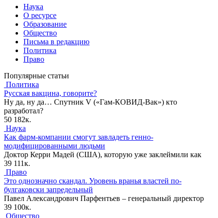
Наука
О ресурсе
Образование
Общество
Письма в редакцию
Политика
Право
Популярные статьи
Политика
Русская вакцина, говорите?
Ну да, ну да… Спутник V («Гам-КОВИД-Вак») кто
разработал?
50
182к.
Наука
Как фарм-компании смогут завладеть генно-
модифицированными людьми
Доктор Керри Мадей (США), которую уже заклеймили как
39
111к.
Право
Это однозначно скандал. Уровень вранья властей по-
булгаковски запредельный
Павел Александрович Парфентьев – генеральный директор
39
100к.
Общество