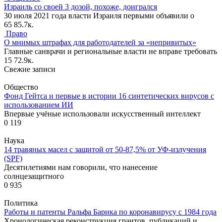
Израиль со своей 3 дозой, похоже, доигрался
30 июля 2021 года власти Израиля первыми объявили о
65
85.7к.
Право
О мнимых штрафах для работодателей за «непривитых»
Главные санврачи и региональные власти не вправе требовать
15
72.9к.
Свежие записи
Общество
Фонд Гейтса и первые в истории 16 синтетических вирусов с
использованием ИИ
Впервые учёные использовали искусственный интеллект
0
119
Наука
14 травяных масел с защитой от 50-87,5% от УФ-излучения
(SPF)
Десятилетиями нам говорили, что нанесение
солнцезащитного
0
935
Политика
Работы и патенты Ральфа Барика по коронавирусу с 1984 года
Хронологическая реконструкция грантов, публикаций и