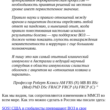
центральным бюрократическим процессом —
необходимость принятия решений на местном
уровне имеет первостепенное значение.
Правило науки и правило отношений между
врачом и пациентом должны определять любой
ответ на пандемию, и нынешний опыт, когда
правило повествования настолько исказило
результаты болезни — при поддержке ВОЗ —
должен четко показать глупость вознаграждения
некомпетентности и коррупции с еще большими
полномочиями.
Я пишу это как самый опытный клинический
иммунолог в Австралии и ведущий научный
сотрудник в области иммунологии слизистых
оболочек с акцентом на «отношения хозяина и
паразита».
Профессор Роберт Клэнси AM FRS (N) MB BS BSc
(Med) PhD DSc FRACP FRCP (A) FRCP (C) ”
Как мы видим, так сопротивляются изменениям в ММСП во
всем мире. Как это можно сделать в России мы писали здесь:
SOS! США и глобалисты превращают ВОЗ в свое