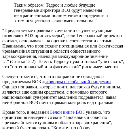
Таким образом, Тедрос и любые будущие
генеральные директора ВОЗ будут наделены
неограниченными полномочиями определять и
затем осуществлять свои вмешательства ”.
“Предлагаемые правила в сочетании с существующими
позволяют ВОЗ принять меры“, если Генеральный директор
считает, основываясь на оценке в соответствии с этими
Правилами, что происходит потенциальная или фактическая
чрезвычайная ситуация в области общественного
здравоохранения, имеющая международное значение
…” (Статья 12.2). То есть Тедросу нужно только “учитывать”,
что “потенциальный или фактический” риск имеет место».
Следует отметить, что эти поправки не совпадают с
предлагаемым ВОЗ
договором о глобальной пандемии
.
Однако поправки, которые почти наверняка будут приняты,
являются еще одним средством, с помощью которого
национальный суверенитет медленно подрывается, давая
неизбранной ВОЗ почти прямой контроль над странами.
Кроме того, в недавней
Белой книге ВОЗ
указано, что
организация намерена создать “Глобальный совет по
чрезвычайным ситуациям в области здравоохранения”,
который будет включать “Комитет по обзору