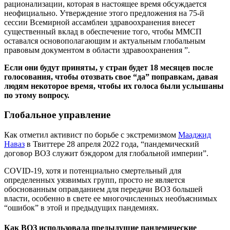
рационализации, которая в настоящее время обсуждается
неофициально. Утверждение этого предложения на 75-й
сессии Всемирной ассамблеи здравоохранения внесет
существенный вклад в обеспечение того, чтобы ММСП
оставался основополагающим и актуальным глобальным
правовым документом в области здравоохранения ”.
Если они будут приняты, у стран будет 18 месяцев после
голосования, чтобы отозвать свое “да” поправкам, давая
людям некоторое время, чтобы их голоса были услышаны
по этому вопросу.
Глобальное управление
Как отметил активист по борьбе с экстремизмом
Мааджид
Наваз
в Твиттере 28 апреля 2022 года, “пандемический
договор ВОЗ служит бэкдором для глобальной империи”.
COVID-19, хотя и потенциально смертельный для
определенных уязвимых групп, просто не является
обоснованным оправданием для передачи ВОЗ большей
власти, особенно в свете ее многочисленных необъяснимых
“ошибок” в этой и предыдущих пандемиях.
Как ВОЗ использовала предыдущие пандемические