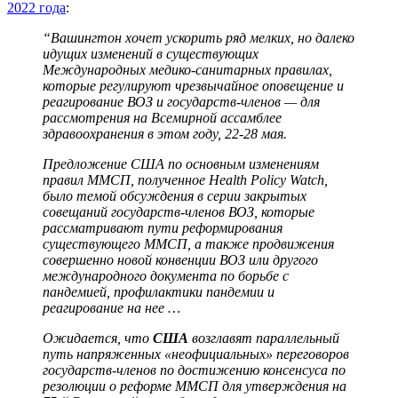
2022 года
:
“Вашингтон хочет ускорить ряд мелких, но далеко
идущих изменений в существующих
Международных медико-санитарных правилах,
которые регулируют чрезвычайное оповещение и
реагирование ВОЗ и государств-членов — для
рассмотрения на Всемирной ассамблее
здравоохранения в этом году, 22-28 мая.
Предложение США по основным изменениям
правил ММСП, полученное Health Policy Watch,
было темой обсуждения в серии закрытых
совещаний государств-членов ВОЗ, которые
рассматривают пути реформирования
существующего ММСП, а также продвижения
совершенно новой конвенции ВОЗ или другого
международного документа по борьбе с
пандемией, профилактики пандемии и
реагирование на нее …
Ожидается, что
США
возглавят параллельный
путь напряженных «неофициальных» переговоров
государств-членов по достижению консенсуса по
резолюции о реформе ММСП для утверждения на