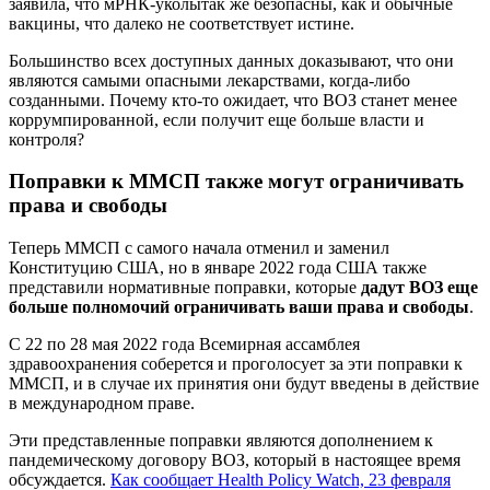
заявила, что мРНК-уколытак же безопасны, как и обычные
вакцины, что далеко не соответствует истине.
Большинство всех доступных данных доказывают, что они
являются самыми опасными лекарствами, когда-либо
созданными. Почему кто-то ожидает, что ВОЗ станет менее
коррумпированной, если получит еще больше власти и
контроля?
Поправки к ММСП также могут ограничивать
права и свободы
Теперь ММСП с самого начала отменил и заменил
Конституцию США, но в январе 2022 года США также
представили нормативные поправки, которые
дадут ВОЗ еще
больше полномочий ограничивать ваши права и свободы
.
С 22 по 28 мая 2022 года Всемирная ассамблея
здравоохранения соберется и проголосует за эти поправки к
ММСП, и в случае их принятия они будут введены в действие
в международном праве.
Эти представленные поправки являются дополнением к
пандемическому договору ВОЗ, который в настоящее время
обсуждается.
Как сообщает Health Policy Watch, 23 февраля