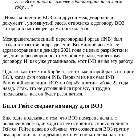
75-й Всемирной ассамблее здравоохранения в этом
году … ”
“Новая конвенция ВОЗ или другой международный
документ”, упомянутый здесь, относится к договору ВОЗ,
который в настоящее время обсуждается.
Межправительственный переговорный орган (INB) был
создан в качестве подразделения Всемирной ассамблеи
здравоохранения в декабре 2021 года с целью разработки и
ведения переговоров по этому новому пандемическому
договору. И, как уже упоминалось, этот INB начал эту работу.
Однако, как отметил Корбетт, это только второй раз в истории
ВОЗ, когда был создан INB. Первым из них был INB
Рамочной конвенции ВОЗ по борьбе против табака 22 года
назад. Итак, это не устоявшийся процесс, и трудно
предсказать, как он будет развиваться.
Билл Гейтс создает команду для ВОЗ
Еще одна подсказка о том, что ВОЗ намерена делать с
большей властью, исходит от ее основного спонсора Билла
Гейтса. Гейтс недавно объявил, что создает для ВОЗ группу
реагирования на пандемию, которую он хотел бы назвать