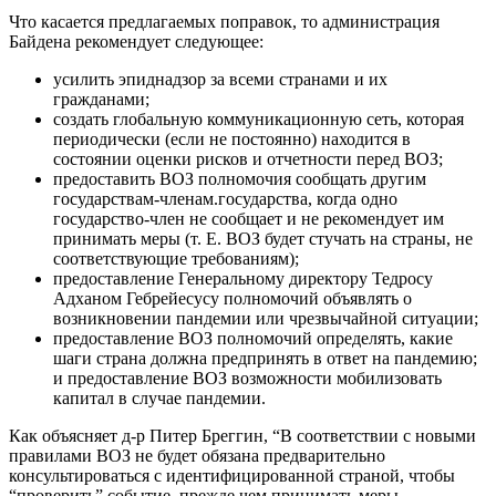
Что касается предлагаемых поправок, то администрация
Байдена рекомендует следующее:
усилить эпиднадзор за всеми странами и их
гражданами;
создать глобальную коммуникационную сеть, которая
периодически (если не постоянно) находится в
состоянии оценки рисков и отчетности перед ВОЗ;
предоставить ВОЗ полномочия сообщать другим
государствам-членам.государства, когда одно
государство-член не сообщает и не рекомендует им
принимать меры (т. Е. ВОЗ будет стучать на страны, не
соответствующие требованиям);
предоставление Генеральному директору Тедросу
Адханом Гебрейесусу полномочий объявлять о
возникновении пандемии или чрезвычайной ситуации;
предоставление ВОЗ полномочий определять, какие
шаги страна должна предпринять в ответ на пандемию;
и предоставление ВОЗ возможности мобилизовать
капитал в случае пандемии.
Как объясняет д-р Питер Бреггин, “В соответствии с новыми
правилами ВОЗ не будет обязана предварительно
консультироваться с идентифицированной страной, чтобы
“проверить” событие, прежде чем принимать меры.