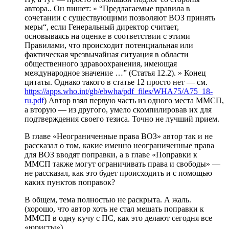
автора.. Он пишет: » “Предлагаемые правила в
сочетании с существующими позволяют ВОЗ принять
меры“, если Генеральный директор считает,
основываясь на оценке в соответствии с этими
Правилами, что происходит потенциальная или
фактическая чрезвычайная ситуация в области
общественного здравоохранения, имеющая
международное значение …” (Статья 12.2). » Конец
цитаты. Однако такого в статье 12 просто нет — см.
https://apps.who.int/gb/ebwha/pdf_files/WHA75/A75_18-
ru.pdf
) Автор взял первую часть из одного места ММСП,
а вторую — из другого, умело скомпилировав их для
подтверждения своего тезиса. Точно не лучший прием.
В главе «Неограниченные права ВОЗ» автор так и не
рассказал о том, какие именно неограниченные права
для ВОЗ вводят поправки, а в главе «Поправки к
ММСП также могут ограничивать права и свободы» —
не рассказал, как это будет происходить и с помощью
каких пунктов поправок?
В общем, тема полностью не раскрыта. А жаль.
(хорошо, что автор хоть не стал мешать поправки к
ММСП в одну кучу с ПС, как это делают сегодня все
«юристы»).