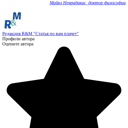
Майкл Неврадакис, доктор философии
Редакция R&M "Статья по вам плачет"
Профили автора
Оцените автора