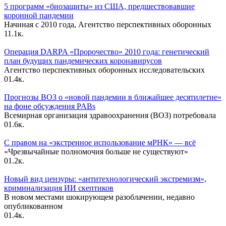
5 программ «биозащиты» из США, предшествовавшие
коронной пандемии
Начиная с 2010 года, Агентство перспективных оборонных
1
1.1к.
Операция DARPA «Пророчество» 2010 года: генетический
план будущих пандемических коронавирусов
Агентство перспективных оборонных исследовательских
0
1.4к.
Прогнозы ВОЗ о «новой пандемии в ближайшее десятилетие»
на фоне обсуждения PABs
Всемирная организация здравоохранения (ВОЗ) потребовала
0
1.6к.
С правом на «экстренное использование мРНК» — всё
«Чрезвычайные полномочия больше не существуют»
0
1.2к.
Новый вид цензуры: «антитехнологический экстремизм»,
криминализация ИИ скептиков
В новом местами шокирующем разоблачении, недавно
опубликованном
0
1.4к.