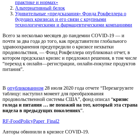
практике и нормах»
Альтернативный белок
Удивительные «предсказания» Фонда Рокфеллера о
будущих кризисах и его связи с крупными
технологическими и фармацевтическими компаниями
Всего за несколько месяцев до пандемии COVID-19 — и
почти за два года до того, как представители глобального
здравоохранения предупредили о кризисе нехватки
продовольствия, — Фонд Рокфеллера опубликовал отчет, в
котором предсказал кризис и предложил решения, в том числе
“переход к онлайн—регистрации, онлайн-покупке продуктов
питания”.
В
опубликованном
28 июля 2020 года отчете “Перезагрузите
таблицу: наступил момент для преобразования
продовольственной системы США”, фонд описал “
кризис
голода и питания … не похожий на тот, который эта страна
видела в предыдущих поколениях
”.
RF-FoodPolicyPaper_Final2
Авторы обвинили в кризисе COVID-19.