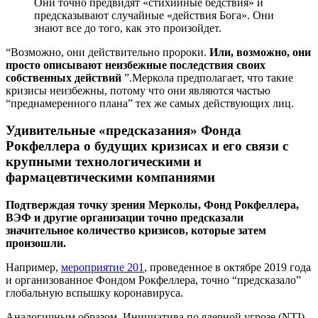
Они точно предвидят «стихийные бедствия» и
предсказывают случайные «действия Бога». Они
знают все до того, как это произойдет.
“Возможно, они действительно пророки.
Или, возможно, они
просто описывают неизбежные последствия своих
собственных действий
”.Меркола предполагает, что такие
кризисы неизбежны, потому что они являются частью
“преднамеренного плана” тех же самых действующих лиц.
Удивительные «предсказания» Фонда
Рокфеллера о будущих кризисах и его связи с
крупными технологическими и
фармацевтическими компаниями
Подтверждая точку зрения Мерколы, Фонд Рокфеллера,
ВЭФ и другие организации точно предсказали
значительное количество кризисов, которые затем
произошли.
Например,
мероприятие 201
, проведенное в октябре 2019 года
и организованное Фондом Рокфеллера, точно “предсказало”
глобальную вспышку коронавируса.
Аналогичным образом, Инициатива по ядерной угрозе (NTI),