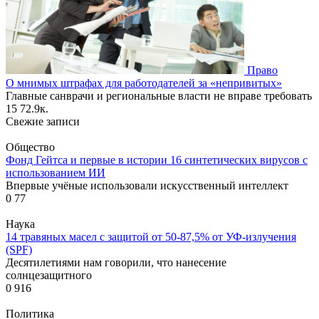
Право
О мнимых штрафах для работодателей за «непривитых»
Главные санврачи и региональные власти не вправе требовать
15
72.9к.
Свежие записи
Общество
Фонд Гейтса и первые в истории 16 синтетических вирусов с
использованием ИИ
Впервые учёные использовали искусственный интеллект
0
77
Наука
14 травяных масел с защитой от 50-87,5% от УФ-излучения
(SPF)
Десятилетиями нам говорили, что нанесение
солнцезащитного
0
916
Политика