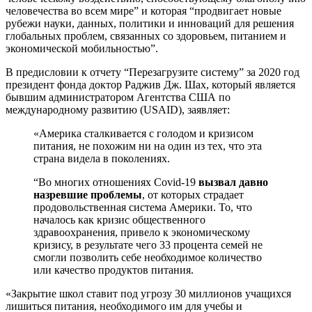
человечества во всем мире” и которая “продвигает новые
рубежи науки, данных, политики и инноваций для решения
глобальных проблем, связанных со здоровьем, питанием и
экономической мобильностью”.
В предисловии к отчету “Перезагрузите систему” за 2020 год
президент фонда доктор Раджив Дж. Шах, который является
бывшим администратором Агентства США по
международному развитию (USAID), заявляет:
«Америка сталкивается с голодом и кризисом
питания, не похожим ни на один из тех, что эта
страна видела в поколениях.
“Во многих отношениях Covid-19
вызвал давно
назревшие проблемы
, от которых страдает
продовольственная система Америки. То, что
началось как кризис общественного
здравоохранения, привело к экономическому
кризису, в результате чего 33 процента семей не
смогли позволить себе необходимое количество
или качество продуктов питания.
«Закрытие школ ставит под угрозу 30 миллионов учащихся
лишиться питания, необходимого им для учебы и