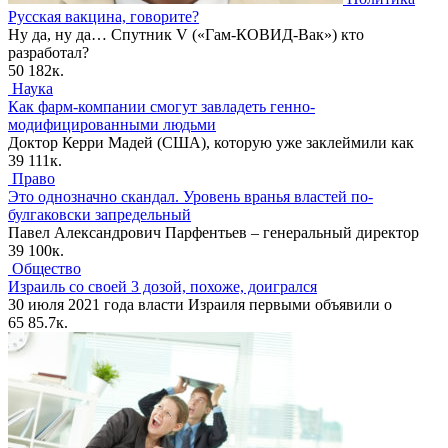
Русская вакцина, говорите?
Ну да, ну да… Спутник V («Гам-КОВИД-Вак») кто
разработал?
50
182к.
Наука
Как фарм-компании смогут завладеть генно-
модифицированными людьми
Доктор Керри Мадей (США), которую уже заклеймили как
39
111к.
Право
Это однозначно скандал. Уровень вранья властей по-
булгаковски запредельный
Павел Александрович Парфентьев – генеральный директор
39
100к.
Общество
Израиль со своей 3 дозой, похоже, доигрался
30 июля 2021 года власти Израиля первыми объявили о
65
85.7к.