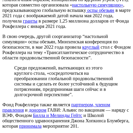
которая совместно организовала «
настольную симуляцию»
,
предсказывающую глобальную вспышку
оспы обезьян
в марте
2021 года с воображаемой датой начала мая 2022 года,
получила
гранты
в размере 1,25 миллиона долларов от Фонда
Рокфеллера с января 2021 года.
В свою очередь, другой соорганизатор “настольной
симуляции» оспы обезьян, Мюнхенская конференция по
безопасности, в мае 2022 года провела
круглый
стол с Фондом
Рокфеллера на тему «Трансатлантическое сотрудничество в
области продовольственной безопасности”.
Среди предложений, вытекающих из этого
круглого стола, «сосредоточиться на
преобразовании глобальной продовольственной
системы и сделать ее более устойчивой к будущим
потрясениям, предпринимая шаги сейчас и в
долгосрочной перспективе”.
Фонд Рокфеллера также является
партнером, членом
правления
и
донором
ГАВИ: Альянс по вакцинам — наряду с
ВЭФ, Фондом
Билла и Мелинды Гейтс
и Школой
общественного здравоохранения Джона Хопкинса Блумберга,
которая
принимала
мероприятие 201.