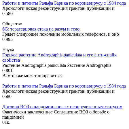
Работы и патенты Ральфа Барика по коронавирусу с 1984 года
Хронологическая реконструкция грантов, публикаций и
0
580
Общество
6G: терагерцовая атака на разум и тело
Грядет следующее поколение мобильных телефонов, и оно
0
995
Наука
Горькое растение Andrographis paniculata и его анти-спайк
свойства
Растение Andrographis paniculata Растение Andrographis
0
801
Вам также может понравиться
Работы и патенты Ральфа Барика по коронавирусу с 1984 года
Хронологическая реконструкция грантов, публикаций и
0
580
Договор ВОЗ о пандемии снова с неопределенным статусом
Фактически заключенное Соглашение ВОЗ о борьбе с
пандемией
0
1к.