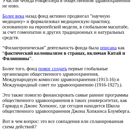
Участие Фонда Рокфеллера в общественном здравоохранении
не ново.
Более века
назад фонд активно продвигал ”научную
медицину» и формализовал медицинскую практику,
основанную на европейской модели, в глобальном масштабе,
за счет гомеопатии и других традиционных и натуральных
средств.
“Филантропическая” деятельность фонда была
описана
как
“
фактический колониализм в странах, включая Китай и
Филиппины
”.
Более того, фонд
помог создать
первые глобальные
организации общественного здравоохранения,
Международную комиссию здравоохранения (1913-16) и
Международный совет по здравоохранению (1916-1927).).
Это также помогло финансировать самые ранние программы
общественного здравоохранения в таких университетах, как
Гарвард и Джонс Хопкинс, где сегодня находится Школа
общественного здравоохранения Джона Хопкинса Блумберга.
Вот в чем вопрос: это все совпадения или спланированная
схема действий?