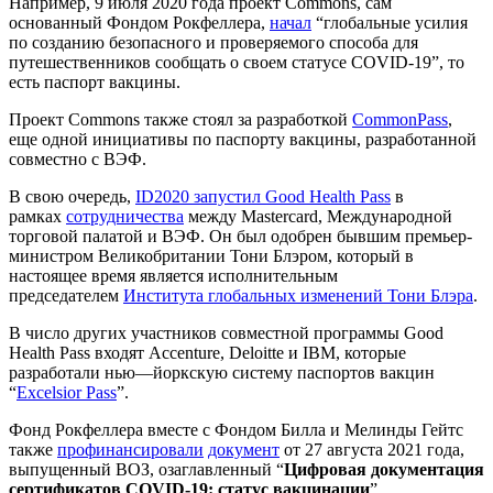
Например, 9 июля 2020 года проект Commons, сам
основанный Фондом Рокфеллера,
начал
“глобальные усилия
по созданию безопасного и проверяемого способа для
путешественников сообщать о своем статусе COVID-19”, то
есть паспорт вакцины.
Проект Commons также стоял за разработкой
CommonPass
,
еще одной инициативы по паспорту вакцины, разработанной
совместно с ВЭФ.
В свою очередь,
ID2020 запустил
Good Health Pass
в
рамках
сотрудничества
между Mastercard, Международной
торговой палатой и ВЭФ. Он был одобрен бывшим премьер-
министром Великобритании Тони Блэром, который в
настоящее время является исполнительным
председателем
Института глобальных изменений Тони Блэра
.
В число других участников совместной программы Good
Health Pass входят Accenture, Deloitte и IBM, которые
разработали нью—йоркскую систему паспортов вакцин
“
Excelsior Pass
”.
Фонд Рокфеллера вместе с Фондом Билла и Мелинды Гейтс
также
профинансировали
документ
от 27 августа 2021 года,
выпущенный ВОЗ, озаглавленный “
Цифровая документация
сертификатов COVID-19: статус вакцинации
”.