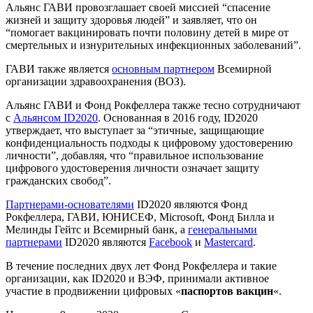
Альянс ГАВИ провозглашает своей миссией “спасение
жизней и защиту здоровья людей” и заявляет, что он
“помогает вакцинировать почти половину детей в мире от
смертельных и изнурительных инфекционных заболеваний”.
ГАВИ также является
основным партнером
Всемирной
организации здравоохранения (ВОЗ).
Альянс ГАВИ и Фонд Рокфеллера также тесно сотрудничают
с
Альянсом ID2020
. Основанная в 2016 году, ID2020
утверждает, что выступает за “этичные, защищающие
конфиденциальность подходы к цифровому удостоверению
личности”, добавляя, что “правильное использование
цифрового удостоверения личности означает защиту
гражданских свобод”.
Партнерами-основателями
ID2020 являются Фонд
Рокфеллера, ГАВИ, ЮНИСЕФ, Microsoft, Фонд Билла и
Мелинды Гейтс и Всемирный банк, а
генеральными
партнерами
ID2020 являются
Facebook
и
Mastercard
.
В течение последних двух лет Фонд Рокфеллера и такие
организации, как ID2020 и ВЭФ, принимали активное
участие в продвижении цифровых «
паспортов вакцин
«.