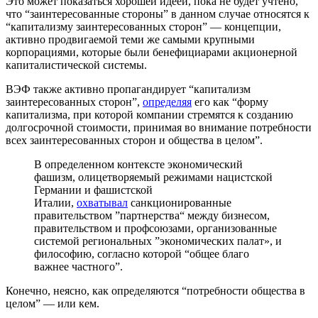
Это может показаться хорошей идеей, пока не будет учтено,
что “заинтересованные стороны” в данном случае относятся к
“капитализму заинтересованных сторон” — концепции,
активно продвигаемой теми же самыми крупными
корпорациями, которые были бенефициарами акционерной
капиталистической системы.
ВЭФ также активно пропагандирует “капитализм
заинтересованных сторон”,
определяя
его как “форму
капитализма, при которой компании стремятся к созданию
долгосрочной стоимости, принимая во внимание потребности
всех заинтересованных сторон и общества в целом”.
В определенном контексте экономический
фашизм, олицетворяемый режимами нацистской
Германии и фашистской
Италии,
охватывал
санкционированные
правительством ”партнерства“ между бизнесом,
правительством и профсоюзами, организованные
системой региональных ”экономических палат», и
философию, согласно которой “общее благо
важнее частного”.
Конечно, неясно, как определяются “потребности общества в
целом” — или кем.