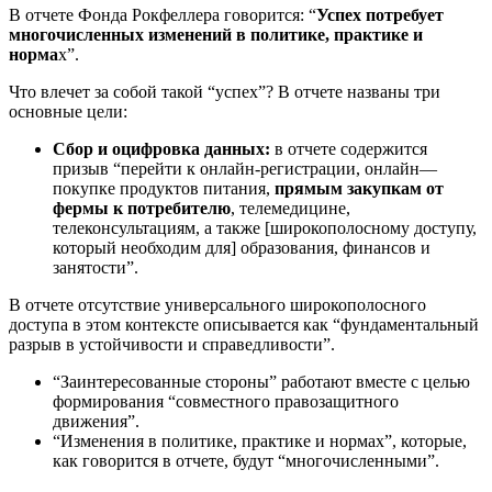
В отчете Фонда Рокфеллера говорится: “
Успех потребует
многочисленных изменений в политике, практике и
норма
х”.
Что влечет за собой такой “успех”? В отчете названы три
основные цели:
Сбор и оцифровка данных:
в отчете содержится
призыв “перейти к онлайн-регистрации, онлайн—
покупке продуктов питания,
прямым закупкам от
фермы к потребителю
, телемедицине,
телеконсультациям, а также [широкополосному доступу,
который необходим для] образования, финансов и
занятости”.
В отчете отсутствие универсального широкополосного
доступа в этом контексте описывается как “фундаментальный
разрыв в устойчивости и справедливости”.
“Заинтересованные стороны” работают вместе с целью
формирования “совместного правозащитного
движения”.
“Изменения в политике, практике и нормах”, которые,
как говорится в отчете, будут “многочисленными”.