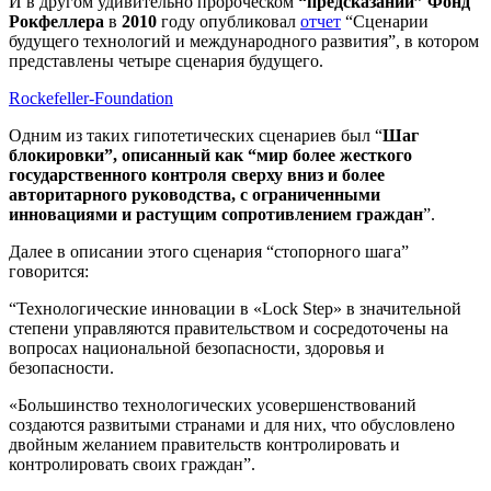
И в другом удивительно пророческом
“предсказании” Фонд
Рокфеллера
в
2010
году опубликовал
отчет
“Сценарии
будущего технологий и международного развития”, в котором
представлены четыре сценария будущего.
Rockefeller-Foundation
Одним из таких гипотетических сценариев был “
Шаг
блокировки”, описанный как “мир более жесткого
государственного контроля сверху вниз и более
авторитарного руководства, с ограниченными
инновациями и растущим сопротивлением граждан
”.
Далее в описании этого сценария “стопорного шага”
говорится:
“Технологические инновации в «Lock Step» в значительной
степени управляются правительством и сосредоточены на
вопросах национальной безопасности, здоровья и
безопасности.
«Большинство технологических усовершенствований
создаются развитыми странами и для них, что обусловлено
двойным желанием правительств контролировать и
контролировать своих граждан”.