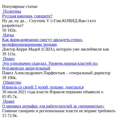
Популярные статьи
Политика
Русская вакцина, говорите?
Ну да, ну да… Спутник V («Гам-КОВИД-Вак») кто
разработал?
50
182к.
Наука
Как фарм-компании смогут завладеть генно-
модифицированными людьми
Доктор Керри Мадей (США), которую уже заклеймили как
39
111к.
Право
Это однозначно скандал. Уровень вранья властей по-
булгаковски запредельный
Павел Александрович Парфентьев – генеральный директор
39
100к.
Общество
Израиль со своей 3 дозой, похоже, доигрался
30 июля 2021 года власти Израиля первыми объявили о
65
85.7к.
Право
О мнимых штрафах для работодателей за «непривитых»
Главные санврачи и региональные власти не вправе требовать
15
72.9к.