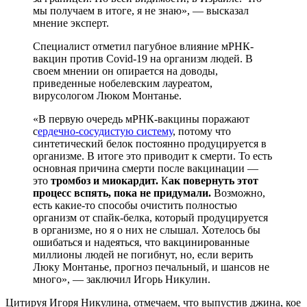
мы получаем в итоге, я не знаю», — высказал
мнение эксперт.
Специалист отметил пагубное влияние мРНК-
вакцин против Covid-19 на организм людей. В
своем мнении он опирается на доводы,
приведенные нобелевским лауреатом,
вирусологом Люком Монтанье.
«В первую очередь мРНК-вакцины поражают
с
ердечно-сосудистую систему
, потому что
синтетический белок постоянно продуцируется в
организме. В итоге это приводит к смерти. То есть
основная причина смерти после вакцинации —
это
тромбоз и миокардит.
К
ак повернуть этот
процесс вспять, пока не придумали.
Возможно,
есть какие-то способы очистить полностью
организм от спайк-белка, который продуцируется
в организме, но я о них не слышал. Хотелось бы
ошибаться и надеяться, что вакцинированные
миллионы людей не погибнут, но, если верить
Люку Монтанье, прогноз печальный, и шансов не
много», — заключил Игорь Никулин.
Цитируя Игоря Никулина, отмечаем, что выпустив джина, кое