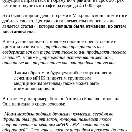
будущем отправиться в тюрьму во Франции на срок до трех
лет или получить штраф в размере до 45 000 евро.
Это было спорное дело, но режим Макрона в конечном итоге
добился своего. Центральным элементом нового закона
является статья 4, которая
сначала была отменена, но затем
восстановлена
.
В ней устанавливается новое уголовное преступление и
криминализируется „
требование прекратить или
воздержаться от терапевтического или профилактического
лечения“
, а также
„требование использовать методы,
описанные как терапевтические или профилактические
“.
Таким образом, в будущем любое сопротивление
лечению мРНК (и другим групповым
медицинским методам) также может быть
криминализировано.
Вот почему, например, биолог Аннелиз Боке шокирована.
Она написала в среду вечером:
„
Моим международным друзьям и коллегам: сегодня во
Франции был принят закон, который называет любое
сопротивление инъекциям мРНК-LNP „сектантской
аберрацией“. Это наказывается штрафом в размере до трех