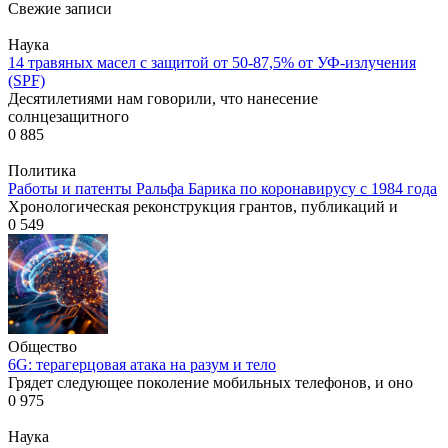
Свежие записи
Наука
14 травяных масел с защитой от 50-87,5% от УФ-излучения
(SPF)
Десятилетиями нам говорили, что нанесение
солнцезащитного
0
885
Политика
Работы и патенты Ральфа Барика по коронавирусу с 1984 года
Хронологическая реконструкция грантов, публикаций и
0
549
Общество
6G: терагерцовая атака на разум и тело
Грядет следующее поколение мобильных телефонов, и оно
0
975
Наука