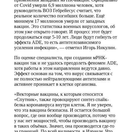
от Covid умерли 6,9 миллиона человек, хотя
руководитель ВОЗ Гебрейесус считает, что
реальное количество погибших больше. Ещё
минимум 17 миллионов умерли от западных
вакцин. Это статистика военных вирусологов, об
этом уже открыто говорят. И процесс этот будет
продолжаться еще 5-10 лет. Люди будут гибнуть от
эффекта ADE, то есть антителозависимого
усиления инфекции», — отметил Игорь Никулин.
По оценке специалиста, при создании мРНК-
вакцин так и не удалось преодолеть феномен ADE,
хотя работы в этом направлении ведутся давно.
Эффект основан на том, что вирус связывается с
не полностью нейтрализующими антителами и
активнее проникает в клетки организма.
«Векторные вакцины, к которым относится
«Спутник», также провоцируют синтез спайк-
белка коронавируса внутри клеток. Я не уверен,
что эта вакцина безопасна. И остается большой
вопрос, где они вообще производятся, потому что
у нас нет мощностей, чтобы производить вакцину
в таких объёмах. Значит, она производится где-то
за границей. По всей видимости, в Израиле. Что