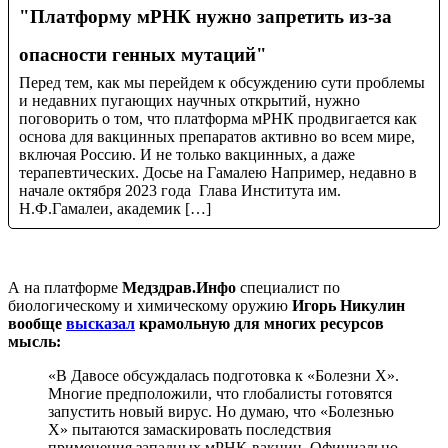
"Платформу мРНК нужно запретить из-за
опасности генных мутаций"
Перед тем, как мы перейдем к обсуждению сути проблемы
и недавних пугающих научных открытий, нужно
поговорить о том, что платформа мРНК продвигается как
основа для вакцинных препаратов активно во всем мире,
включая Россию. И не только вакцинных, а даже
терапевтических. Досье на Гамалею Например, недавно в
начале октября 2023 года Глава Института им.
Н.Ф.Гамалеи, академик […]
А на платформе
Медздрав.Инфо
специалист по
биологическому и химическому оружию
Игорь Никулин
вообще
высказал
крамольную для многих ресурсов
мысль:
«В Давосе обсуждалась подготовка к «Болезни Х».
Многие предположили, что глобалисты готовятся
запустить новый вирус. Но думаю, что «Болезнью
Х» пытаются замаскировать последствия
применения западных мРНК-вакцин. Официально