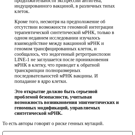
продолжительности экспрессии антигена,
индуцированного вакциной, в различных типах
клеток.
Кроме того, несмотря на предположение об
отсутствии возможности геномной интеграции
терапевтической синтетической мРНК, только в
одном недавнем исследовании изучалось
взаимодействие между вакцинной мРНК и
геномом трансфицированных клеток, и
сообщалось, что эндогенный ретротранспозон
LINE-1 не заглушается после проникновения
мРНК в клетку, что приводит к обратной
транскрипции полноразмерных
последовательностей мРНК вакцины. И
попадание в ядро клетки.
Это открытие должно быть серьезной
проблемой безопасности, учитывая
возможность возникновения эпигенетических и
геномных модификаций, управляемых
синтетической мРНК.
То есть авторы говорят о риске генных мутаций.