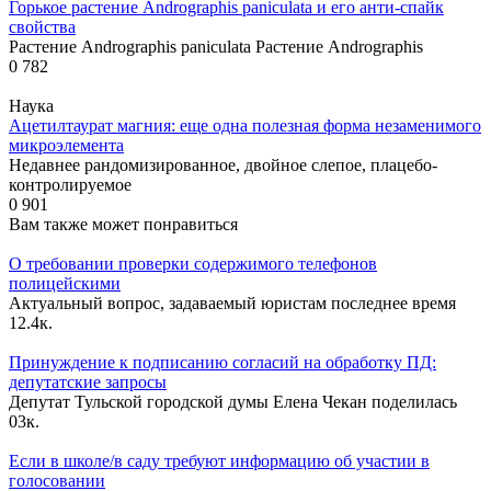
Горькое растение Andrographis paniculata и его анти-спайк
свойства
Растение Andrographis paniculata Растение Andrographis
0
782
Наука
Ацетилтаурат магния: еще одна полезная форма незаменимого
микроэлемента
Недавнее рандомизированное, двойное слепое, плацебо-
контролируемое
0
901
Вам также может понравиться
О требовании проверки содержимого телефонов
полицейскими
Актуальный вопрос, задаваемый юристам последнее время
1
2.4к.
Принуждение к подписанию согласий на обработку ПД:
депутатские запросы
Депутат Тульской городской думы Елена Чекан поделилась
0
3к.
Если в школе/в саду требуют информацию об участии в
голосовании