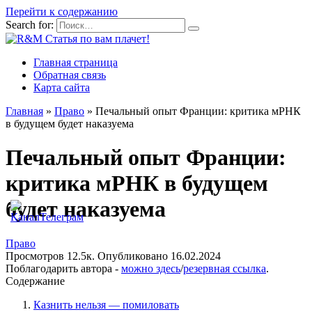
Перейти к содержанию
Search for:
Главная страница
Обратная связь
Карта сайта
Главная
»
Право
»
Печальный опыт Франции: критика мРНК
в будущем будет наказуема
Печальный опыт Франции:
критика мРНК в будущем
будет наказуема
Право
Просмотров
12.5к.
Опубликовано
16.02.2024
Поблагодарить автора -
можно здесь
/
резервная ссылка
.
Содержание
Казнить нельзя — помиловать