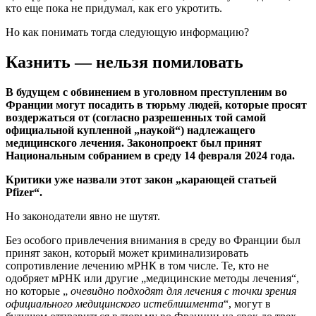
кто еще пока не придумал, как его укротить.
Но как понимать тогда следующую информацию?
Казнить — нельзя помиловать
В будущем с обвинением в уголовном преступленим во
Франции могут посадить в тюрьму людей, которые просят
воздержаться от (согласно разрешенных той самой
официальной купленной „наукой“) надлежащего
медицинского лечения. Законопроект был принят
Национальным собранием в среду 14 февраля 2024 года.
Критики уже назвали этот закон „карающей статьей
Pfizer“.
Но законодатели явно не шутят.
Без особого привлечения внимания в среду во Франции был
принят закон, который может криминализировать
сопротивление лечению мРНК в том числе. Те, кто не
одобряет мРНК или другие „медицинские методы лечения“,
но которые „
очевидно
подходят
для лечения с точки зрения
официального медицинского истеблишмента
“,
могут в