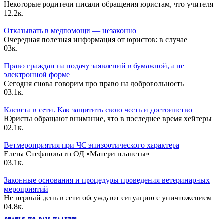
Некоторые родители писали обращения юристам, что учителя
1
2.2к.
Отказывать в медпомощи — незаконно
Очередная полезная информация от юристов: в случае
0
3к.
Право граждан на подачу заявлений в бумажной, а не
электронной форме
Сегодня снова говорим про право на добровольность
0
3.1к.
Клевета в сети. Как защитить свою честь и достоинство
Юристы обращают внимание, что в последнее время хейтеры
0
2.1к.
Ветмероприятия при ЧС эпизоотического характера
Елена Стефанова из ОД «Матери планеты»
0
3.1к.
Законные основания и процедуры проведения ветеринарных
мероприятий
Не первый день в сети обсуждают ситуацию с уничтожением
0
4.8к.