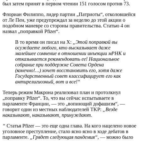
был затем принят в первом чтении 151 голосом против 73.
Флориан Филиппо, лидер партии „Патриоты“, отколовшейся
от Ле Пен, уже предупреждал за неделю до этой акции о
подобном маневре со стороны правительства. Статью 4 он
назвал „поправкой Pfizer“.
В то время он писал на X:
„Этой поправкой вы
осуждаете любого, кто высказывает даже
малейшее сомнение в отношении инъекции мРНК и
отказывается рекомендовать ее! Национальное
собрание при поддержке Совета Ордена
(конечно!…) хочет восстановить его, хотя даже
Государственный совет классифицирует его как
антирелигиозный, вот и все!“
Теперь режим Макрона реализовал план и протолкнул
„поправку Pfizer“. То, что вы сейчас испытываете в
парламенте Франции, — это „вопиющий дофашизм“, —
говорит один из местных наблюдателей TKP:
„Везде
наказывают, наказывают, принуждают.
“
Статья Pfizer — это еще одна глава. На кого нацелено новое
уголовное преступление, стало ясно ясно в ходе дебатов в
парламенте.
„Грядет следующая пандемия“
, — можно было