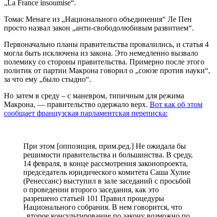
„La France insoumise“.
Томас Менаге из „Национального объединения“ Ле Пен
просто назвал закон „анти-свободолюбивым развитием“.
Первоначально планы правительства провалились, и статья 4
могла быть исключена из закона. Это немедленно вызвало
полемику со стороны правительства. Примерно после этого
политик от партии Макрона говорил о „союзе против науки“,
за что ему „было стыдно“.
Но затем в среду – с маневром, типичным для режима
Макрона, — правительство одержало верх.
Вот как об этом
сообщает французская парламентская переписка:
При этом [оппозиция, прим.ред.] Не ожидала бы
решимости правительства и большинства. В среду,
14 февраля, в конце рассмотрения законопроекта,
председатель юридического комитета Саша Хулие
(Ренессанс) выступил в зале заседаний с просьбой
о проведении второго заседания, как это
разрешено статьей 101 Правил процедуры
Национального собрания. В нем говорится, что
„второе консультирование по закону возможно по