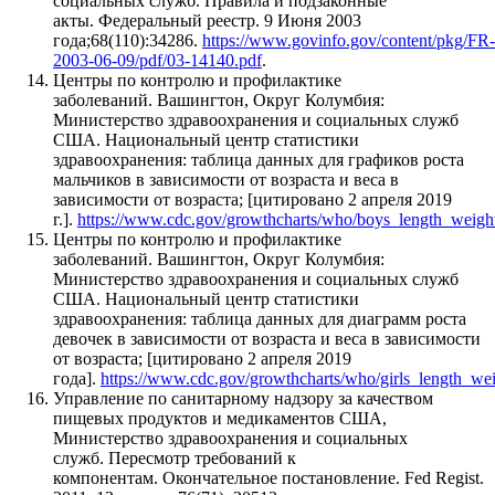
социальных служб. Правила и подзаконные
акты. Федеральный реестр. 9 Июня 2003
года;68(110):34286.
https://www.govinfo.gov/content/pkg/FR-
2003-06-09/pdf/03-14140.pdf
.
Центры по контролю и профилактике
заболеваний. Вашингтон, Округ Колумбия:
Министерство здравоохранения и социальных служб
США. Национальный центр статистики
здравоохранения: таблица данных для графиков роста
мальчиков в зависимости от возраста и веса в
зависимости от возраста; [цитировано 2 апреля 2019
г.].
https://www.cdc.gov/growthcharts/who/boys_length_weigh
Центры по контролю и профилактике
заболеваний. Вашингтон, Округ Колумбия:
Министерство здравоохранения и социальных служб
США. Национальный центр статистики
здравоохранения: таблица данных для диаграмм роста
девочек в зависимости от возраста и веса в зависимости
от возраста; [цитировано 2 апреля 2019
года].
https://www.cdc.gov/growthcharts/who/girls_length_we
Управление по санитарному надзору за качеством
пищевых продуктов и медикаментов США,
Министерство здравоохранения
и социальных
служб. Пересмотр требований к
компонентам. Окончательное постановление. Fed Regist.