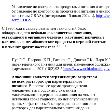
Управление по контролю за продуктами питания и лека
Управление по контролю за продуктами питания и лек
веществам GRAS); [цитировано 15 июля 2024 г.].
https://
set=SCOGS.
С 1990 года в связи с развитием технологий было
обнаружено, что
небольшие количества алюминия,
остающиеся в организме человека, нарушают различные
клеточные и метаболические процессы в нервной системе
1,10,11
и в тканях других частей тела.
Пул Р.Л., Пьерони К.П., Гаскари С., Диксон Т.К., Парк К
парентерального питания для детей: измеренное содержа
фармакология. 2011;16(2):92-7.
https://www.ncbi.nlm.nih.g
Алюминий является загрязняющим веществом
во всех растворах для парентерального
питания
. В настоящее время производители
маркируют эти продукты с указанием
максимального содержания алюминия на момент
истечения срока годности, но нет опубликованных
данных о фактической концентрации алюминия в
растворах для парентерального питания до их