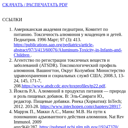
СКАЧАТЬ / РАСПЕЧАТАТЬ PDF
ССЫЛКИ
Американская академия педиатрии, Комитет по
питанию. Токсичность алюминия у младенцев и детей.
Педиатрия. 1996 Март; 97 (3): 413.
https://publications.aap.org/pediatrics/article-
abstract/97/3/413/60076/Aluminum-Toxicity-in-Infants-and-
Children
.
Агентство по регистрации токсичных веществ и
заболеваний (ATSDR). Токсикологический профиль
алюминия. Вашингтон, Округ Колумбия: Министерство
здравоохранения и социальных служб США; 2008.3, 13-
24, 145, 171-7,
208.
https://www.atsdr.cdc.gov/toxprofiles/tp22.pdf
.
Йокель Р.А. Алюминий в продуктах питания — природа
и роль пищевых добавок. В: Эль-Самраги Ю.,
редактор. Пищевые добавки. Риека (Хорватия): InTech;
2012. 203-28.
https://www.intechopen.com/chapters/28917
.
Маррэк П., Макки А.С., Манкс М.В. На пути к
пониманию адъювантного действия алюминия. Nat Rev
Immunol. 2009
апр;9(4):287.
https://pubmed.ncbi.nlm.nih.gov/19247370/
.