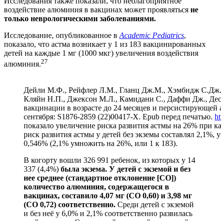
Исследования также показали, что неблагоприятное
воздействие алюминия в вакцинах может проявляться
не
только неврологическими заболеваниями.
Исследование, опубликованное в
Academic Pediatrics
,
показало, что астма возникает у 1 из 183 вакцинированных
детей на каждые 1 мг (1000 мкг) увеличения воздействия
27
алюминия.
Дейли М.Ф., Рейфлер Л.М., Гланц Дж.М., Хэмбидж С.Дж.,
Кляйн Н.П., Джексон М.Л., Камидани С., Даффи Дж., Де
вакцинации в возрасте до 24 месяцев и персистирующей аст
сентября: S1876-2859 (22)00417-X. Epub перед печатью.
h
показало увеличение риска развития астмы на 26% при 
риск развития астмы у детей без экземы составлял 2,1%,
0,546% (2,1% умножить на 26%, или 1 к 183).
В когорту вошли 326 991 ребенок, из которых у 14
337 (4,4%)
была экзема. У детей с экземой и без
нее среднее (стандартное отклонение [СО])
количество алюминия, содержащегося в
вакцинах, составило 4,07 мг (СО 0,60) и 3,98 мг
(СО 0,72) соответственно.
Среди детей с экземой
и без неё у 6,0% и 2,1% соответственно развилась