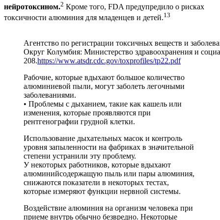
2
нейротоксином.
Кроме того, FDA предупредило о рисках
13
токсичности алюминия для младенцев и детей.
Агентство по регистрации токсичных веществ и заболе
Округ Колумбия: Министерство здравоохранения и социал
208.
https://www.atsdr.cdc.gov/toxprofiles/tp22.pdf
Рабочие, которые вдыхают большое количество
алюминиевой пыли, могут заболеть легочными
заболеваниями.
• Проблемы с дыханием, такие как кашель или
изменения, которые проявляются при
рентгенографии грудной клетки.
Использование дыхательных масок и контроль
уровня запыленности на фабриках в значительной
степени устранили эту проблему.
У некоторых работников, которые вдыхают
алюминийсодержащую пыль или пары алюминия,
снижаются показатели в некоторых тестах,
которые измеряют функции нервной системы.
Воздействие алюминия на организм человека при
приеме внутрь обычно безвредно. Некоторые