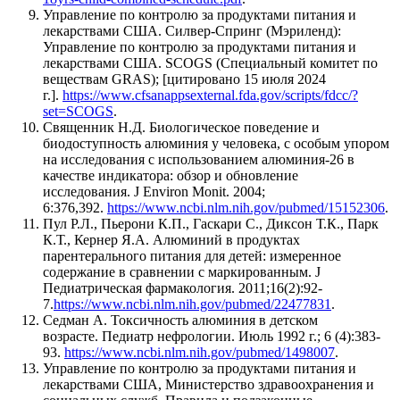
Управление по контролю за продуктами питания и
лекарствами США. Силвер-Спринг (Мэриленд):
Управление по контролю за продуктами питания и
лекарствами США. SCOGS (Специальный комитет по
веществам GRAS); [цитировано 15 июля 2024
г.].
https://www.cfsanappsexternal.fda.gov/scripts/fdcc/?
set=SCOGS
.
Священник Н.Д. Биологическое поведение и
биодоступность алюминия у человека, с особым упором
на исследования с использованием алюминия-26 в
качестве индикатора: обзор и обновление
исследования. J Environ Monit. 2004;
6:376,392.
https://www.ncbi.nlm.nih.gov/pubmed/15152306
.
Пул Р.Л., Пьерони К.П., Гаскари С., Диксон Т.К., Парк
К.Т., Кернер Я.А. Алюминий в продуктах
парентерального питания для детей: измеренное
содержание в сравнении с маркированным. J
Педиатрическая фармакология. 2011;16(2):92-
7.
https://www.ncbi.nlm.nih.gov/pubmed/22477831
.
Седман А. Токсичность алюминия в детском
возрасте. Педиатр нефрологии. Июль 1992 г.; 6 (4):383-
93.
https://www.ncbi.nlm.nih.gov/pubmed/1498007
.
Управление по контролю за продуктами питания и
лекарствами США, Министерство здравоохранения и