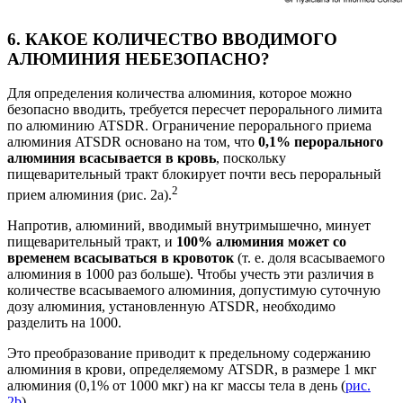
6. КАКОЕ КОЛИЧЕСТВО ВВОДИМОГО
АЛЮМИНИЯ НЕБЕЗОПАСНО?
Для определения количества алюминия, которое можно
безопасно вводить, требуется пересчет перорального лимита
по алюминию ATSDR. Ограничение перорального приема
алюминия ATSDR основано на том, что
0,1% перорального
алюминия всасывается в кровь
, поскольку
пищеварительный тракт блокирует почти весь пероральный
2
прием алюминия (рис. 2а).
Напротив, алюминий, вводимый внутримышечно, минует
пищеварительный тракт, и
100% алюминия может со
временем всасываться в кровоток
(т. е. доля всасываемого
алюминия в 1000 раз больше). Чтобы учесть эти различия в
количестве всасываемого алюминия, допустимую суточную
дозу алюминия, установленную ATSDR, необходимо
разделить на 1000.
Это преобразование приводит к предельному содержанию
алюминия в крови, определяемому ATSDR, в размере 1 мкг
алюминия (0,1%
от 1000 мкг) на кг массы тела в день (
рис.
2b
).