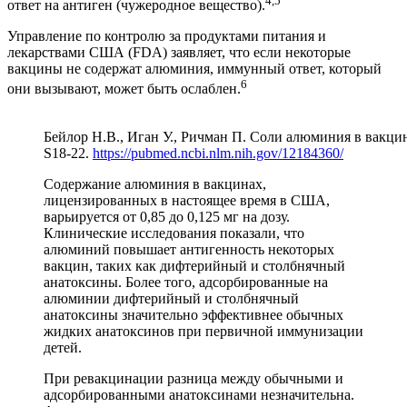
4,5
ответ на антиген (чужеродное вещество).
Управление по контролю за продуктами питания и
лекарствами США (FDA) заявляет, что если некоторые
вакцины не содержат алюминия, иммунный ответ, который
6
они вызывают, может быть ослаблен.
Бейлор Н.В., Иган У., Ричман П. Соли алюминия в вакцин
S18-22.
https://pubmed.ncbi.nlm.nih.gov/12184360/
Содержание алюминия в вакцинах,
лицензированных в настоящее время в США,
варьируется от 0,85 до 0,125 мг на дозу.
Клинические исследования показали, что
алюминий повышает антигенность некоторых
вакцин, таких как дифтерийный и столбнячный
анатоксины. Более того, адсорбированные на
алюминии дифтерийный и столбнячный
анатоксины значительно эффективнее обычных
жидких анатоксинов при первичной иммунизации
детей.
При ревакцинации разница между обычными и
адсорбированными анатоксинами незначительна.