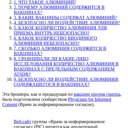
1. ЧТО ТАКОЕ АЛЮМИНИЙ?
2. ПОЧЕМУ АЛЮМИНИЙ СОДЕРЖИТСЯ В
ВАКЦИНАХ?
3. КАКИЕ ВАКЦИНЫ СОДЕРЖАТ АЛЮМИНИЙ?
4. БЕЗОПАСНО ЛИ ВОЗДЕЙСТВИЕ АЛЮМИНИЯ?
5. КАКОЕ КОЛИЧЕСТВО АЛЮМИНИЯ ДЛЯ
ПРИЕМА ВНУТРЬ НЕБЕЗОПАСНО?
6. КАКОЕ КОЛИЧЕСТВО ВВОДИМОГО
АЛЮМИНИЯ НЕБЕЗОПАСНО?
7. СКОЛЬКО АЛЮМИНИЯ СОДЕРЖИТСЯ В
ВАКЦИНАХ?
8. СРАВНИВАЛИ ЛИ КАКИЕ-ЛИБО
ИССЛЕДОВАНИЯ КОЛИЧЕСТВО АЛЮМИНИЯ В
ВАКЦИНАХ С ПРЕДЕЛЬНЫМ СОДЕРЖАНИЕМ
ATSDR?
9. БЕЗОПАСНО ЛИ ВОЗДЕЙСТВИЕ АЛЮМИНИЯ,
СОДЕРЖАЩЕГОСЯ В ВАКЦИНАХ?
Эта брошюра, как и предыдущая по
вакцине против гриппа
,
была подготовлена сообществом
Physicians for Informed
Consent
(Врачи за информированное согласие).
Веб-сайт
группы «Врачи за информированное
согласие» (PIC) читается как аполитичный