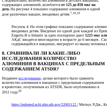
Следовательно, количество алюминия в детских вакцинах,
содержащих алюминий, колеблется
от 125 до 850 мкг на
дозу.
На рисунке 4 показано содержание алюминия в одной
7,18,19
дозе различных вакцин, вводимых детям.
Рисунок 4: На этом графике показано содержание алюмин
вводимых детям. Введение по одной дозе каждой из Пре
Engerix-B и Infanrix за одно посещение дают
1225 мкг а
АКдС вводятся многократно в возрасте до 6 месяцев . Ск
содержащийся в вакцинах, мигрирует из мышц человека 
8. СРАВНИВАЛИ ЛИ КАКИЕ-ЛИБО
ИССЛЕДОВАНИЯ КОЛИЧЕСТВО
АЛЮМИНИЯ В ВАКЦИНАХ С ПРЕДЕЛЬНЫМ
СОДЕРЖАНИЕМ ATSDR?
Недавнее
исследование
, целью которого было сравнить
количество алюминия в вакцинах с предельным содержанием
в кровотоке, полученным из ATSDR, было опубликовано в
20
2011 году.
https://pubmed.ncbi.nlm.nih.gov/22001122 /
Миткус Р.Дж., Ки