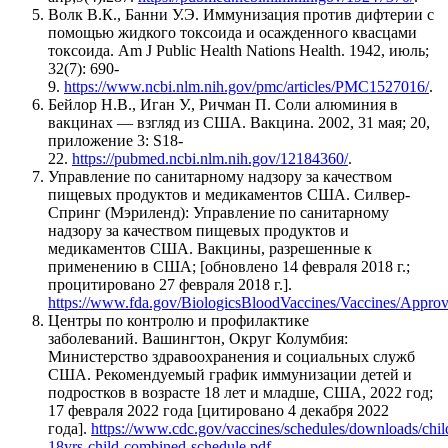
Волк В.К., Банни У.Э. Иммунизация против дифтерии с
помощью жидкого токсоида и осажденного квасцами
токсоида. Am J Public Health Nations Health. 1942, июль;
32(7): 690-
9.
https://www.ncbi.nlm.nih.gov/pmc/articles/PMC1527016/
.
Бейлор Н.В., Иган У., Ричман П. Соли алюминия в
вакцинах — взгляд из США. Вакцина. 2002, 31 мая; 20,
приложение 3: S18-
22.
https://pubmed.ncbi.nlm.nih.gov/12184360/
.
Управление по санитарному надзору за качеством
пищевых продуктов и медикаментов США. Силвер-
Спринг (Мэриленд): Управление по санитарному
надзору за качеством пищевых продуктов и
медикаментов США. Вакцины, разрешенные к
применению в США; [обновлено 14 февраля 2018 г.;
процитировано 27 февраля 2018 г.].
https://www.fda.gov/BiologicsBloodVaccines/Vaccines/Appr
Центры по контролю и профилактике
заболеваний. Вашингтон, Округ Колумбия:
Министерство здравоохранения и социальных служб
США. Рекомендуемый график иммунизации детей и
подростков в возрасте 18 лет и младше, США, 2022 год;
17 февраля 2022 года [цитировано 4 декабря 2022
года].
https://www.cdc.gov/vaccines/schedules/downloads/chil
18yrs-child-combined-schedule.pdf
.