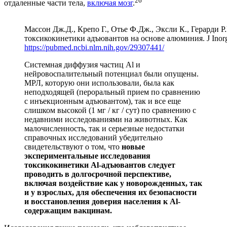
26
отдаленные части тела,
включая мозг
.
Массон Дж.Д., Крепо Г., Отье Ф.Дж., Эксли К., Герарди 
токсикокинетики адъювантов на основе алюминия. J Inorg
https://pubmed.ncbi.nlm.nih.gov/29307441/
Системная диффузия частиц Al и
нейровоспалительный потенциал были опущены.
МРЛ, которую они использовали, была как
неподходящей (пероральный прием по сравнению
с инъекционным адъювантом), так и все еще
слишком высокой (1 мг / кг / сут) по сравнению с
недавними исследованиями на животных. Как
малочисленность, так и серьезные недостатки
справочных исследований убедительно
свидетельствуют о том, что
новые
экспериментальные исследования
токсикокинетики Al-адъювантов следует
проводить в долгосрочной перспективе,
включая воздействие как у новорожденных, так
и у взрослых, для обеспечения их безопасности
и восстановления доверия населения к Al-
содержащим вакцинам.