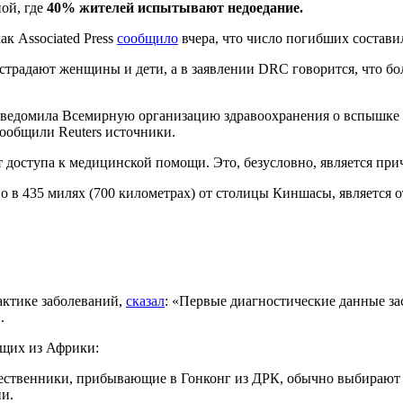
ной, где
40% жителей испытывают недоедание.
ак Associated Press
сообщило
вчера, что число погибших составил
о страдают женщины и дети, а в заявлении DRC говорится, что бо
ведомила Всемирную организацию здравоохранения о вспышке з
 сообщили Reuters источники.
т доступа к медицинской помощи. Это, безусловно, является пр
 в 435 милях (700 километрах) от столицы Киншасы, является 
актике заболеваний,
сказал
: «Первые диагностические данные за
.
щих из Африки:
ешественники, прибывающие в Гонконг из ДРК, обычно выбирают 
и.