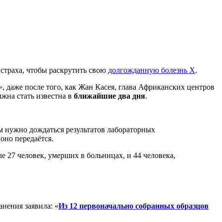
страха, чтобы раскрутить свою
долгожданную болезнь Х
.
Х», даже после того, как Жан Касея, глава Африканских центров
лжна стать известна в
ближайшие два дня
.
м нужно дождаться результатов лабораторных
 оно передаётся.
 27 человек, умерших в больницах, и 44 человека,
анения заявила: «
Из 12 первоначально собранных образцов