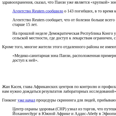
здравоохранения, сказал, что Панзи уже является «хрупкой» зо
Агентство Reuters сообщило
о 143 погибших, в то время к
Агентство Reuters сообщает, что от болезни больше всег
старше 15 лет.
На прошлой неделе Демократическая Республика Конго у
сельской местности, где доступ к лекарствам ограничен,
Кроме того, многие жители этого отдаленного района не имею
«Медико-санитарная зона Панзи, расположенная примерно
доступ к ней».
Жан Касея, глава Африканских центров по контролю и профил
нам нужно дождаться результатов лабораторных исследований»
Гонконг
уже начал
процедуры скрининга для людей, прибываю
Центр охраны здоровья (CHP) узнал из торгов, что пут
Йоханнесбург в Южной Африке и Аддис-Абебу в Эфиопи