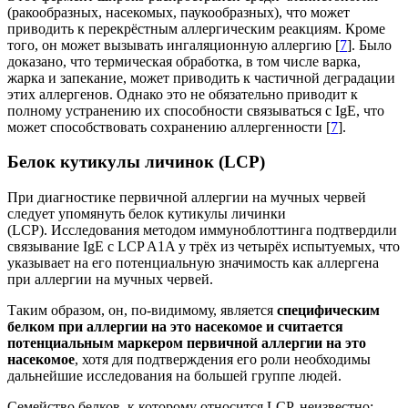
(ракообразных, насекомых, паукообразных), что может
приводить к перекрёстным аллергическим реакциям. Кроме
того, он может вызывать ингаляционную аллергию [
7
]. Было
доказано, что термическая обработка, в том числе варка,
жарка и запекание, может приводить к частичной деградации
этих аллергенов. Однако это не обязательно приводит к
полному устранению их способности связываться с IgE, что
может способствовать сохранению аллергенности [
7
].
Белок кутикулы личинок (LCP)
При диагностике первичной аллергии на мучных червей
следует упомянуть белок кутикулы личинки
(LCP). Исследования методом иммуноблоттинга подтвердили
связывание IgE с LCP A1A у трёх из четырёх испытуемых, что
указывает на его потенциальную значимость как аллергена
при аллергии на мучных червей.
Таким образом, он, по-видимому, является
специфическим
белком при аллергии на это насекомое и считается
потенциальным маркером первичной аллергии на это
насекомое
, хотя для подтверждения его роли необходимы
дальнейшие исследования на большей группе людей.
Семейство белков, к которому относится LCP, неизвестно;