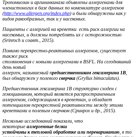
Тропомиозин и аргининкиназа объявлены аллергенами для
членистоногих в
базе данных по номенклатуре аллергенов
(
http://www.allergen.org/index.php
) и были обнаружены как у
видов ракообразных, так и у насекомых.
Пациенты с аллергией на креветки есть риск аллергии на
насекомых, и должны потреблять их с осторожностью
(Srinroch и соавт., 2015).
Помимо перекрестно-реактивных аллергенов, существует
также риск
столкновения с новыми аллергенами в BSFL. На сегодняшний
день новый
аллерген, называемый п
редшественником гексамерина 1B
,
был обнаружен у полевого
сверчка
(Gryllus bimaculatus).
Предшественник гексамерина 1B структурно сходен с
гемоцианином, который является распространенным
аллергеном, содержащимся в креветках, и обладает
потенциалом перекрестной реактивности между этими
креветками и полевым сверчком (Сринрох и др., 2015).
Несколько исследований показали, что
некоторые
аллергенные белки
устойчивы к тепловой обработке или перевариванию
, в то