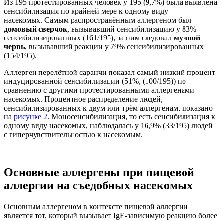
Из 195 протестированных человек у 195 (9,7%) была выявлена
сенсибилизация по крайней мере к одному виду
насекомых. Самым распространённым аллергеном был
домовый сверчок
, вызывавший сенсибилизацию у 83%
сенсибилизированных (161/195), за ним следовал
мучной
червь
, вызывавший реакции у 79% сенсибилизированных
(154/195).
Аллерген перелётной саранчи показал самый низкий процент
индуцированной сенсибилизации (51%, (100/195)) по
сравнению с другими протестированными аллергенами
насекомых. Процентное распределение людей,
сенсибилизированных к двум или трём аллергенам, показано
на
рисунке 2
. Моносенсибилизация, то есть сенсибилизация к
одному виду насекомых, наблюдалась у 16,9% (33/195) людей
с гиперчувствительностью к насекомым.
Основные аллергены при пищевой
аллергии на съедобных насекомых
Основным аллергеном в контексте пищевой аллергии
является тот, который вызывает IgE-зависимую реакцию более