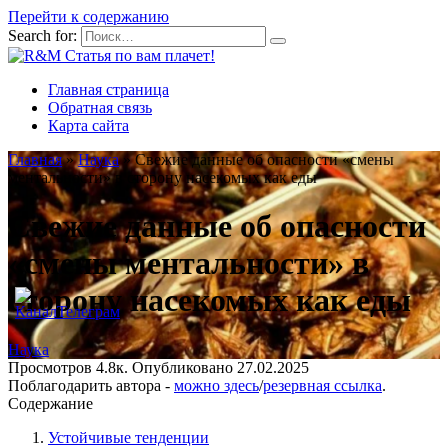
Перейти к содержанию
Search for:
Главная страница
Обратная связь
Карта сайта
Главная
»
Наука
»
Свежие данные об опасности «смены
ментальности» в сторону насекомых как еды
Свежие данные об опасности
«смены ментальности» в
сторону насекомых как еды
Наука
Просмотров
4.8к.
Опубликовано
27.02.2025
Поблагодарить автора -
можно здесь
/
резервная ссылка
.
Содержание
Устойчивые тенденции