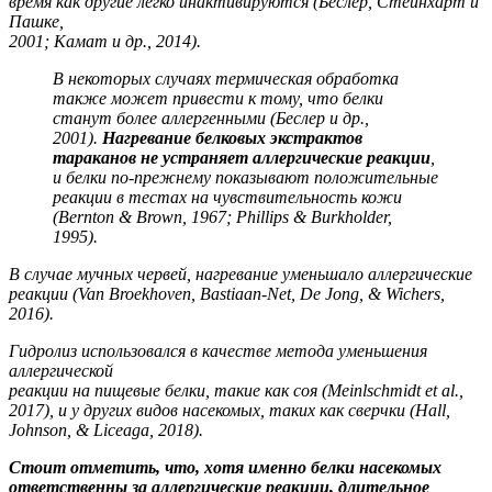
время как другие легко инактивируются (Беслер, Стейнхарт и
Пашке,
2001; Камат и др., 2014).
В некоторых случаях термическая обработка
также может привести к тому, что белки
станут более аллергенными (Беслер и др.,
2001).
Нагревание белковых экстрактов
тараканов
не устраняет аллергические реакции
,
и белки по-прежнему показывают положительные
реакции в тестах на чувствительность кожи
(Bernton &
Brown, 1967; Phillips & Burkholder,
1995).
В случае мучных червей, нагревание уменьшало аллергические
реакции (Van Broekhoven, Bastiaan-Net, De Jong, & Wichers,
2016).
Гидролиз использовался в качестве метода уменьшения
аллергической
реакции на пищевые белки, такие как соя (Meinlschmidt et al.,
2017), и у других видов насекомых, таких как сверчки (Hall,
Johnson, & Liceaga, 2018).
Стоит отметить, что, хотя именно белки насекомых
ответственны за аллергические реакции, длительное