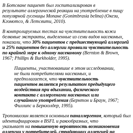
В Ботсване пациент был госпитализирован в
результате
аллергической реакции на употребление в пищу
популярной гусеницы Мопане (Gonimbrasia belina) (Окези,
Кгомотсо, & Летсвити, 2010).
В контролируемых тестах на чувствительность кожи
белковые экстракты, выделенные из семи видов насекомых,
показали, что
30% пациентов с предшествующей аллергией
и 25% пациентов без аллергии проявили чувствительность
по крайней мере к одному насекомому
(Bernton & Brown,
1967; Phillips & Burkholder, 1995).
Пациенты, участвовавшие в этом исследовании,
не были потребителями насекомых, и
предполагается, что
чувствительность
пациентов является
результатом предыдущего
воздействия при вдыхании, физического
контакта
с аллергенами насекомых или
случайного употребления
(Бернтон и Браун, 1967;
Филлипс и Беркхолдер, 1995).
Тропомиозин является основным
паналлергеном
, который был
идентифицирован в BSFL и ракообразных, что
указывает
на
повышенную вероятность возникновения
аллергии у потребителей, страдающих аллергией
на