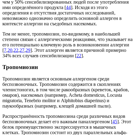
чем у 50% сенсибилизированных людей после употребления
ими определённого продукта [
44
]. Исходя из этого
определения и отсутствия достаточных исследований,
невозможно однозначно определить основной аллерген в
контексте аллергии на съедобных насекомых.
Тем не менее, тропомиозин, по-видимому, в наибольшей
степени связан с аллергическими реакциями, что указывает на
его потенциально ключевую роль в возникновении аллергии
[
7
,
20
,
22
,
27
,
29
]. Этот аллерген является причиной примерно
34% всех случаев сенсибилизации [
22
].
Тропомиозин
Тропомиозин является основным аллергеном среди
беспозвоночных. Тропомиозин содержится в скоплениях
членистоногих, в том числе ракообразных (креветок, крабов,
омаров), насекомых (например,
Acheta domesticus
,
Locusta
migratoria
,
Tenebrio molitor
и
Alphitobius diaperinus
) и
паукообразных (например, клещей домашней пыли).
Распространённость тропомиозина среди различных видов
беспозвоночных делает его важным паналлергеном [
45
]. Этот
белок преимущественно экспрессируется в мышечных
клетках. Тропомиозин состоит из двух параллельных альфа-