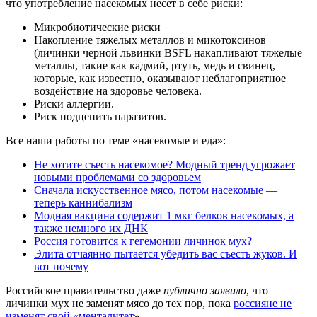
что употребление насекомых несет в себе риски:
Микробиотические риски
Накопление тяжелых металлов и микотоксинов
(личинки черной львинки BSFL накапливают тяжелые
металлы, такие как кадмий, ртуть, медь и свинец,
которые, как известно, оказывают неблагоприятное
воздействие на здоровье человека.
Риски аллергии.
Риск подцепить паразитов.
Все наши работы по теме «насекомые и еда»:
Не хотите съесть насекомое? Модный тренд угрожает
новыми проблемами со здоровьем
Сначала искусственное мясо, потом насекомые —
теперь каннибализм
Модная вакцина содержит 1 мкг белков насекомых, а
также немного их ДНК
Россия готовится к гегемонии личинок мух?
Элита отчаянно пытается убедить вас съесть жуков. И
вот почему
Российское правительство даже
публично заявило
, что
личинки мух не заменят мясо до тех пор, пока
россияне не
изменят свой «менталитет
».