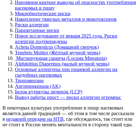
Напомним краткие выводы об опасностях употребления
насекомых в пищу
Микробиотические риски
Накопление тяжелых металлов и микотоксинов
Риски аллергии
Паразитарные риски
Новое исследование от января 2025 года. Риски
аллергии подтверждены
Acheta Domesticus (Домашний сверчок)
Tenebrio Molitor (Жёлтый мучной червь)
Мигрирующая саранча (Locusta Migratoria)
Alphitobius Diaperinus (малый мучной червь)
Основные аллергены при пищевой аллергии на
съедобных насекомых
Тропомиозин
Аргининкиназа (AK)
Белок кутикулы личинок (LCP)
Вывод работы прост — риски аллергии огромны:
В некоторых культурах употребление в пищу насекомых
является давней традицией — об этом в том числе рассказали
в
недавней передаче на НТВ
, где обсуждалось, так стоит или
не стоит в России менять ментальности в сторону такой еды.