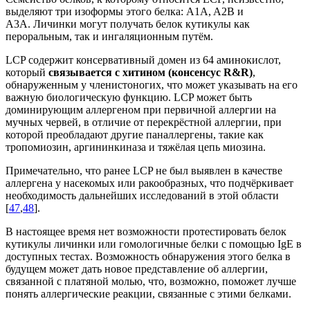
выделяют три изоформы этого белка: A1A, A2B и
A3A. Личинки могут получать белок кутикулы как
пероральным, так и ингаляционным путём.
LCP содержит консервативный домен из 64 аминокислот,
который
связывается с хитином (консенсус R&R)
,
обнаруженным у членистоногих, что может указывать на его
важную биологическую функцию. LCP может быть
доминирующим аллергеном при первичной аллергии на
мучных червей, в отличие от перекрёстной аллергии, при
которой преобладают другие паналлергены, такие как
тропомиозин, аргининкиназа и тяжёлая цепь миозина.
Примечательно, что ранее LCP не был выявлен в качестве
аллергена у насекомых или ракообразных, что подчёркивает
необходимость дальнейших исследований в этой области
[
47
,
48
].
В настоящее время нет возможности протестировать белок
кутикулы личинки или гомологичные белки с помощью IgE в
доступных тестах. Возможность обнаружения этого белка в
будущем может дать новое представление об аллергии,
связанной с платяной молью, что, возможно, поможет лучше
понять аллергические реакции, связанные с этими белками.