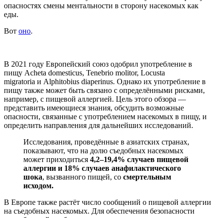
опасностях смены ментальности в сторону насекомых как
еды.
Вот
оно
.
В 2021 году Европейский союз одобрил употребление в
пищу
Acheta domesticus
,
Tenebrio molitor
,
Locusta
migratoria
и
Alphitobius diaperinus
. Однако их употребление в
пищу также может быть связано с определёнными рисками,
например, с пищевой аллергией. Цель этого обзора —
представить имеющиеся знания, обсудить возможные
опасности, связанные с употреблением насекомых в пищу, и
определить направления для дальнейших исследований.
Исследования, проведённые в азиатских странах,
показывают, что на долю съедобных насекомых
может приходиться
4,2–19,4% случаев пищевой
аллергии и 18% случаев анафилактического
шока
, вызванного пищей, со
смертельным
исходом.
В Европе также растёт число сообщений о пищевой аллергии
на съедобных насекомых. Для обеспечения безопасности