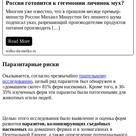
Россия готовится к гегемонии личинок мух?
Многим уже известно, что в прошлом месяце премьер-
министр России Михаил Мишустин без лишнего шума
подписал указ, разрешающий производителям продуктов
питания производить […]
Read More
redko-da-metko.ru
Паразитарные риски
Оказывается, согласно чрезвычайно
тщательному
исследованию
, целый ряд паразитов был обнаружен в
«домашнем скоте» 81% ферм насекомых. Кроме того, в 30-
35% изученных ферм эти паразиты были патогенными для
животных и/или людей.
Целью этого исследования было выявление и оценка форм
развития
паразитов, колонизирующих съедобных
насекомых
на домашних фермах и в зоомагазинах в
Центральной Европе, а также определение потенциального