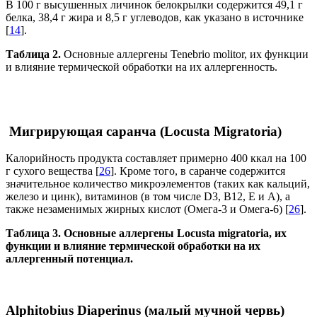
В 100 г высушенных личинок белокрылки содержится 49,1 г
белка, 38,4 г жира и 8,5 г углеводов, как указано в источнике
[
14
].
Таблица 2.
Основные аллергены
Tenebrio molitor
, их функции
и влияние термической обработки на их аллергенность.
Мигрирующая саранча (Locusta Migratoria)
Калорийность продукта составляет примерно 400 ккал на 100
г сухого вещества [
26
]. Кроме того, в саранче содержится
значительное количество микроэлементов (таких как кальций,
железо и цинк), витаминов (в том числе D3, B12, E и A), а
также незаменимых жирных кислот (Омега-3 и Омега-6) [
26
].
Таблица 3.
Основные аллергены
Locusta migratoria
, их
функции и влияние термической обработки на их
аллергенный потенциал.
Alphitobius Diaperinus (малый мучной червь)