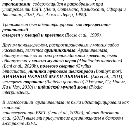
тропомиозин
, содержащийся в ракообразных
при
употреблении BSFL (Лени, Сотеманс, Калиджани,
Сфорца и
Бастианс, 2020; Риз, Аюсо и Лерер, 1999).
Тропомиозин был идентифицирован как
перекрестно-
реактивный
аллерген у клещей и креветок
(Reese et al., 1999).
Другим паналлергеном, распространенным у многих видов
насекомых, является
аргининкиназа
. Аргининкиназа,
обнаруженная во многих разновидностях креветок, была
обнаружена
у малого мучного червя
(Alphitobius diaperinus)
(Leni et al., 2020b),
полевого сверчка
(Gryllus
bimaculatus),
личинки тутового шелкопряда
(Bombyx mori)
ЛИЧИНКИ ЧЕРНОЙ МУХИ ЛЬВИНКИ
..
(Liu
et al., 2011),
немецкого
таракана
(Blattella germanica) (Чжуанг, Су, Чианг,
Ли и Чоу, 2010) и
индийской
мучной моли
(Plodia
interpunctella).
В исследовании аргининкиназа не была идентифицирована как
основной
паналлерген при BSFL (Leni et al., 2020b); однако Broekman
et al. (2017) выявили присутствие аргининкиназы в белковом
экстракте BSFL.