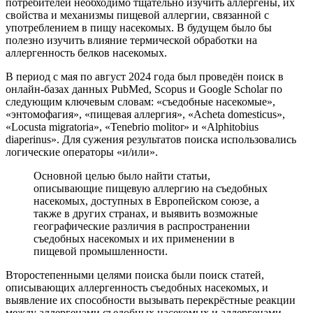
потребителей необходимо тщательно изучить аллергены, их
свойства и механизмы пищевой аллергии, связанной с
употреблением в пищу насекомых. В будущем было бы
полезно изучить влияние термической обработки на
аллергенность белков насекомых.
В период с мая по август 2024 года был проведён поиск в
онлайн-базах данных PubMed, Scopus и Google Scholar по
следующим ключевым словам: «съедобные насекомые»,
«энтомофагия», «пищевая аллергия», «
Acheta domesticus
»,
«
Locusta migratoria
», «
Tenebrio molitor
» и «
Alphitobius
diaperinus
». Для сужения результатов поиска использовались
логические операторы «и/или».
Основной целью было найти статьи,
описывающие пищевую аллергию на съедобных
насекомых, доступных в Европейском союзе, а
также в других странах, и выявить возможные
географические различия в распространении
съедобных насекомых и их применении в
пищевой промышленности.
Второстепенными целями поиска были поиск статей,
описывающих аллергенность съедобных насекомых, и
выявление их способности вызывать перекрёстные реакции
между аллергенами съедобных насекомых и аллергенами