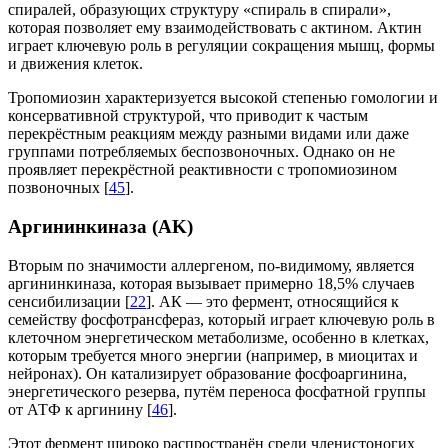
спиралей, образующих структуру «спираль в спирали»,
которая позволяет ему взаимодействовать с актином. Актин
играет ключевую роль в регуляции сокращения мышц, формы
и движения клеток.
Тропомиозин характеризуется высокой степенью гомологии и
консервативной структурой, что приводит к частым
перекрёстным реакциям между разными видами или даже
группами потребляемых беспозвоночных. Однако он не
проявляет перекрёстной реактивности с тропомиозином
позвоночных [
45
].
Аргининкиназа (AK)
Вторым по значимости аллергеном, по-видимому, является
аргининкиназа, которая вызывает примерно 18,5% случаев
сенсибилизации [
22
]. АК — это фермент, относящийся к
семейству фосфотрансфераз, который играет ключевую роль в
клеточном энергетическом метаболизме, особенно в клетках,
которым требуется много энергии (например, в миоцитах и
нейронах). Он катализирует образование фосфоаргинина,
энергетического резерва, путём переноса фосфатной группы
от АТФ к аргинину [
46
].
Этот фермент широко распространён среди членистоногих