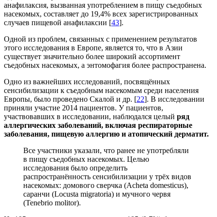
анафилаксия, вызванная употреблением в пищу съедобных
насекомых, составляет до 19,4% всех зарегистрированных
случаев пищевой анафилаксии [
43
].
Одной из проблем, связанных с применением результатов
этого исследования в Европе, является то, что в Азии
существует значительно более широкий ассортимент
съедобных насекомых, а энтомофагия более распространена.
Одно из важнейших исследований, посвящённых
сенсибилизации к съедобным насекомым среди населения
Европы, было проведено Скалой и др. [
22
]. В исследовании
приняли участие 2014 пациентов. У пациентов,
участвовавших в исследовании, наблюдался целый
ряд
аллергических заболеваний, включая респираторные
заболевания, пищевую аллергию и атопический дерматит.
Все участники указали, что ранее не употребляли
в пищу съедобных насекомых. Целью
исследования было определить
распространённость сенсибилизации у трёх видов
насекомых: домового сверчка (
Acheta domesticus
),
саранчи (
Locusta migratoria
) и мучного червя
(
Tenebrio molitor
).