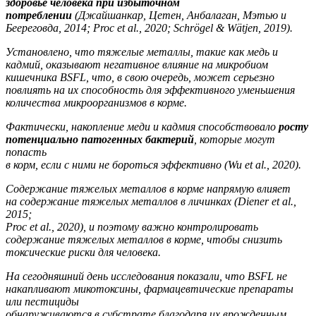
здоровье человека при избыточном
потреблении
(Джайшанкар, Цетен, Анбалаган, Мэтью и
Беереговда, 2014; Proc et al., 2020; Schrögel & Wätjen, 2019).
Установлено, что тяжелые металлы, такие как медь и
кадмий, оказывают негативное влияние на микробиом
кишечника BSFL, что, в свою очередь, может серьезно
повлиять на их способность для эффективного уменьшения
количества микроорганизмов в корме.
Фактически, накопление меди и кадмия способствовало
росту
потенциально патогенных бактерий
, которые могут
попасть
в корм, если с ними не бороться эффективно (Wu et al.,
2020).
Содержание тяжелых металлов в корме напрямую влияет
на содержание тяжелых металлов в личинках (Diener et al.,
2015;
Proc et al., 2020), и поэтому важно контролировать
содержание тяжелых металлов в корме, чтобы снизить
токсические риски для человека.
На сегодняшний день исследования показали, что BSFL не
накапливают микотоксины, фармацевтические препараты
или пестициды
обнаруживаются в субстрате благодаря их врожденным