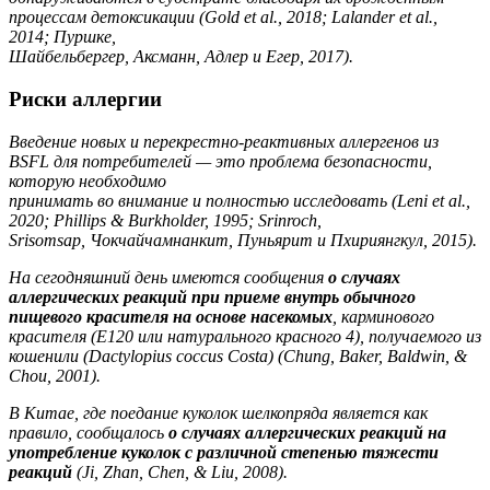
процессам детоксикации (Gold et al., 2018; Lalander et al.,
2014; Пуршке,
Шайбельбергер, Аксманн, Адлер и Егер, 2017).
Риски аллергии
Введение новых и перекрестно-реактивных аллергенов из
BSFL для потребителей — это проблема безопасности,
которую необходимо
принимать во внимание и полностью исследовать (Leni et al.,
2020; Phillips & Burkholder, 1995; Srinroch,
Srisomsap,
Чокчайчамнанкит, Пуньярит и Пхириянгкул, 2015).
На сегодняшний день имеются сообщения
о случаях
аллергических реакций при приеме внутрь обычного
пищевого красителя на основе насекомых
, карминового
красителя (E120 или натурального красного 4), получаемого из
кошенили (Dactylopius coccus Costa) (Chung, Baker, Baldwin, &
Chou, 2001).
В Китае, где поедание куколок шелкопряда является как
правило, сообщалось
о случаях аллергических реакций на
употребление куколок с различной степенью тяжести
реакций
(Ji, Zhan, Chen, & Liu,
2008).