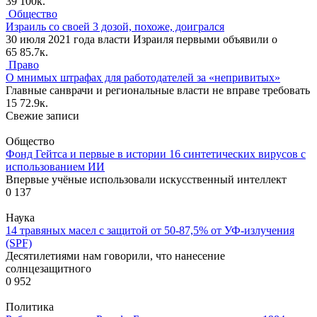
39
100к.
Общество
Израиль со своей 3 дозой, похоже, доигрался
30 июля 2021 года власти Израиля первыми объявили о
65
85.7к.
Право
О мнимых штрафах для работодателей за «непривитых»
Главные санврачи и региональные власти не вправе требовать
15
72.9к.
Свежие записи
Общество
Фонд Гейтса и первые в истории 16 синтетических вирусов с
использованием ИИ
Впервые учёные использовали искусственный интеллект
0
137
Наука
14 травяных масел с защитой от 50-87,5% от УФ-излучения
(SPF)
Десятилетиями нам говорили, что нанесение
солнцезащитного
0
952
Политика