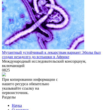
Мутантный устойчивый к лекарствам вариант Эболы был
создан незадолго до вспышки в Африке
Международный исследовательский консорциум,
включающий
0
825
При копировании информации с
нашего ресурса обязательно
указывайте ссылку на
первоисточник.
Разделы
Наука
О ресурсе