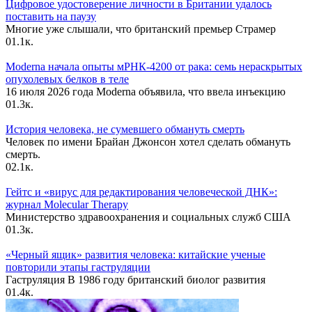
Цифровое удостоверение личности в Британии удалось
поставить на паузу
Многие уже слышали, что британский премьер Страмер
0
1.1к.
Moderna начала опыты мРНК-4200 от рака: семь нераскрытых
опухолевых белков в теле
16 июля 2026 года Moderna объявила, что ввела инъекцию
0
1.3к.
История человека, не сумевшего обмануть смерть
Человек по имени Брайан Джонсон хотел сделать обмануть
смерть.
0
2.1к.
Гейтс и «вирус для редактирования человеческой ДНК»:
журнал Molecular Therapy
Министерство здравоохранения и социальных служб США
0
1.3к.
«Черный ящик» развития человека: китайские ученые
повторили этапы гаструляции
Гаструляция В 1986 году британский биолог развития
0
1.4к.