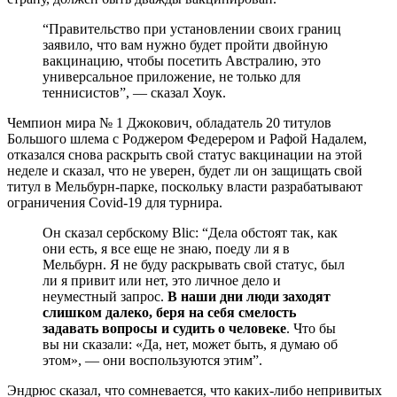
“Правительство при установлении своих границ
заявило, что вам нужно будет пройти двойную
вакцинацию, чтобы посетить Австралию, это
универсальное приложение, не только для
теннисистов”, — сказал Хоук.
Чемпион мира № 1 Джокович, обладатель 20 титулов
Большого шлема с Роджером Федерером и Рафой Надалем,
отказался снова раскрыть свой статус вакцинации на этой
неделе и сказал, что не уверен, будет ли он защищать свой
титул в Мельбурн-парке, поскольку власти разрабатывают
ограничения Covid-19 для турнира.
Он сказал сербскому Blic: “Дела обстоят так, как
они есть, я все еще не знаю, поеду ли я в
Мельбурн. Я не буду раскрывать свой статус, был
ли я привит или нет, это личное дело и
неуместный запрос.
В наши дни люди заходят
слишком далеко, беря на себя смелость
задавать вопросы и судить о человеке
. Что бы
вы ни сказали: «Да, нет, может быть, я думаю об
этом», — они воспользуются этим”.
Эндрюс сказал, что сомневается, что каких-либо непривитых