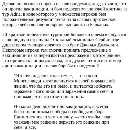
Джокович вызвал споры в начале пандемии, когда заявил, что
он против вакцинации, и был подвергнут широкой критике за
тур Adria, в ходе которого у множества игроков был
положительный результат теста из-за слабых протоколов,
которые действовали во время выставок на Балканах.
20-кратный победитель турниров Большого шлема вернулся в
свою родную страну на Открытый чемпионат Сербии, где
директором турнира является его брат Джордж Джокович.
Некоторые игроки там смогли принять предложение о
вакцинации из-за переизбытка предложения в этом районе,
что привело к вопросам о том, что думает теннисист номер
один о вакцинации в целях борьбы с пандемией.
“Это очень деликатная тема», — начал он.
Многие люди хотят вернуться к своей нормальной
жизни, что бы это ни было, и пытаются избежать
заражения кого-либо или заражения самих себя, я
понимаю, что это ответственность.
Но когда дело доходит до вакцинации, я всегда
был сторонником свободы и свободы выбора.
Единственное, о чем я прошу, — это чтобы люди
уважали мое решение держать это решение при
себе, и все.