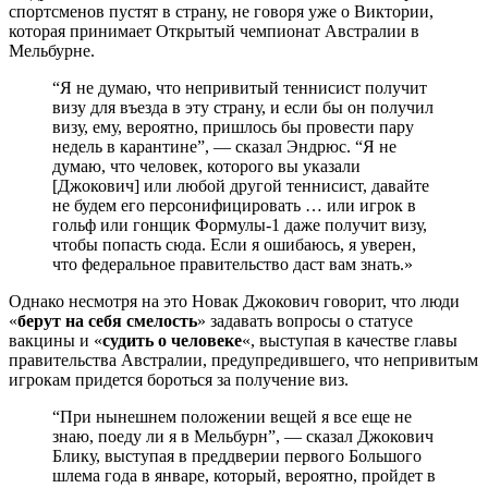
спортсменов пустят в страну, не говоря уже о Виктории,
которая принимает Открытый чемпионат Австралии в
Мельбурне.
“Я не думаю, что непривитый теннисист получит
визу для въезда в эту страну, и если бы он получил
визу, ему, вероятно, пришлось бы провести пару
недель в карантине”, — сказал Эндрюс. “Я не
думаю, что человек, которого вы указали
[Джокович] или любой другой теннисист, давайте
не будем его персонифицировать … или игрок в
гольф или гонщик Формулы-1 даже получит визу,
чтобы попасть сюда. Если я ошибаюсь, я уверен,
что федеральное правительство даст вам знать.»
Однако несмотря на это Новак Джокович говорит, что люди
«
берут на себя смелость
» задавать вопросы о статусе
вакцины и «
судить о человеке
«, выступая в качестве главы
правительства Австралии, предупредившего, что непривитым
игрокам придется бороться за получение виз.
“При нынешнем положении вещей я все еще не
знаю, поеду ли я в Мельбурн”, — сказал Джокович
Блику, выступая в преддверии первого Большого
шлема года в январе, который, вероятно, пройдет в