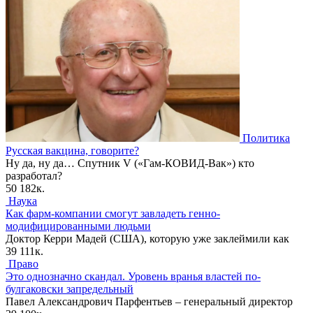
Политика
Русская вакцина, говорите?
Ну да, ну да… Спутник V («Гам-КОВИД-Вак») кто
разработал?
50
182к.
Наука
Как фарм-компании смогут завладеть генно-
модифицированными людьми
Доктор Керри Мадей (США), которую уже заклеймили как
39
111к.
Право
Это однозначно скандал. Уровень вранья властей по-
булгаковски запредельный
Павел Александрович Парфентьев – генеральный директор