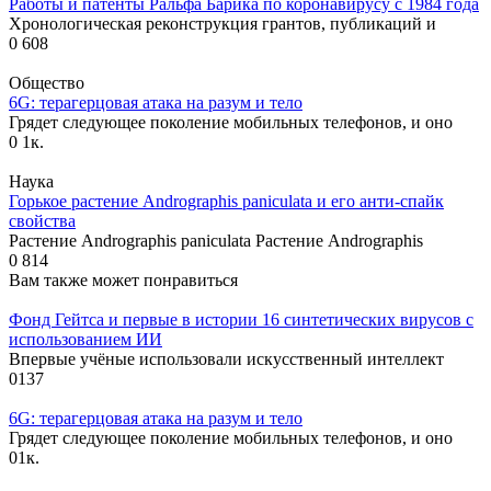
Работы и патенты Ральфа Барика по коронавирусу с 1984 года
Хронологическая реконструкция грантов, публикаций и
0
608
Общество
6G: терагерцовая атака на разум и тело
Грядет следующее поколение мобильных телефонов, и оно
0
1к.
Наука
Горькое растение Andrographis paniculata и его анти-спайк
свойства
Растение Andrographis paniculata Растение Andrographis
0
814
Вам также может понравиться
Фонд Гейтса и первые в истории 16 синтетических вирусов с
использованием ИИ
Впервые учёные использовали искусственный интеллект
0
137
6G: терагерцовая атака на разум и тело
Грядет следующее поколение мобильных телефонов, и оно
0
1к.