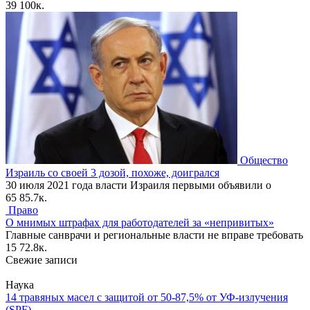
39
100к.
Общество
Израиль со своей 3 дозой, похоже, доигрался
30 июля 2021 года власти Израиля первыми объявили о
65
85.7к.
Право
О мнимых штрафах для работодателей за «непривитых»
Главные санврачи и региональные власти не вправе требовать
15
72.8к.
Свежие записи
Наука
14 травяных масел с защитой от 50-87,5% от УФ-излучения
(SPF)