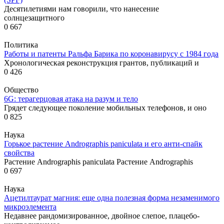
Десятилетиями нам говорили, что нанесение
солнцезащитного
0
667
Политика
Работы и патенты Ральфа Барика по коронавирусу с 1984 года
Хронологическая реконструкция грантов, публикаций и
0
426
Общество
6G: терагерцовая атака на разум и тело
Грядет следующее поколение мобильных телефонов, и оно
0
825
Наука
Горькое растение Andrographis paniculata и его анти-спайк
свойства
Растение Andrographis paniculata Растение Andrographis
0
697
Наука
Ацетилтаурат магния: еще одна полезная форма незаменимого
микроэлемента
Недавнее рандомизированное, двойное слепое, плацебо-