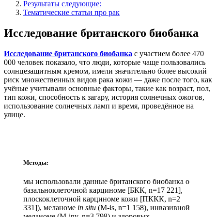
Результаты следующие:
Тематические статьи про рак
Исследование британского биобанка
Исследование британского биобанка
с участием более 470
000 человек показало, что люди, которые чаще пользовались
солнцезащитным кремом, имели значительно более высокий
риск множественных видов рака кожи — даже после того, как
учёные учитывали основные факторы, такие как возраст, пол,
тип кожи, способность к загару, история солнечных ожогов,
использование солнечных ламп и время, проведённое на
улице.
Методы:
мы использовали данные британского биобанка о
базальноклеточной карциноме [БКК, n=17 221],
плоскоклеточной карциноме кожи [ПККК, n=2
331]), меланоме
in situ
(M-is, n=1 158), инвазивной
меланоме (M-inv, n=3 798) и здоровых