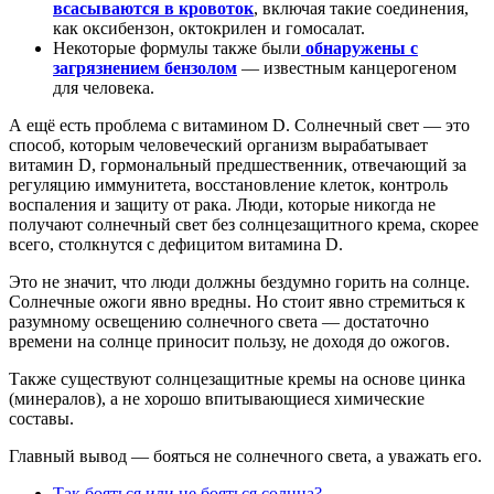
всасываются в кровоток
, включая такие соединения,
как оксибензон, октокрилен и гомосалат.
Некоторые формулы также были
обнаружены с
загрязнением бензолом
— известным канцерогеном
для человека.
А ещё есть проблема с витамином D. Солнечный свет — это
способ, которым человеческий организм вырабатывает
витамин D, гормональный предшественник, отвечающий за
регуляцию иммунитета, восстановление клеток, контроль
воспаления и защиту от рака. Люди, которые никогда не
получают солнечный свет без солнцезащитного крема, скорее
всего, столкнутся с дефицитом витамина D.
Это не значит, что люди должны бездумно горить на солнце.
Солнечные ожоги явно вредны. Но стоит явно стремиться к
разумному освещению солнечного света — достаточно
времени на солнце приносит пользу, не доходя до ожогов.
Также существуют солнцезащитные кремы на основе цинка
(минералов), а не хорошо впитывающиеся химические
составы.
Главный вывод — бояться не солнечного света, а уважать его.
Так бояться или не бояться солнца?