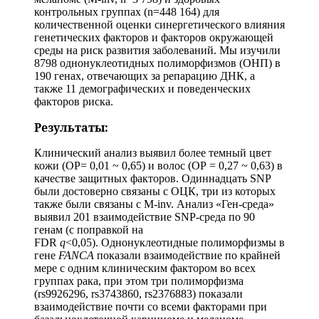
контрольных группах (n=448 164) для
количественной оценки синергетического влияния
генетических факторов и факторов окружающей
среды на риск развития заболеваний. Мы изучили
8798 однонуклеотидных полиморфизмов (ОНП) в
190 генах, отвечающих за репарацию ДНК, а
также 11 демографических и поведенческих
факторов риска.
Результаты:
Клинический анализ выявил более темный цвет
кожи (ОР= 0,01 ~ 0,65) и волос (ОР = 0,27 ~ 0,63) в
качестве защитных факторов. Одиннадцать SNP
были достоверно связаны с ОЦК, три из которых
также были связаны с M-inv. Анализ «Ген-среда»
выявил 201 взаимодействие SNP-среда по 90
генам (с поправкой на
FDR
q
<0,05). Однонуклеотидные полиморфизмы в
гене
FANCA
показали взаимодействие по крайней
мере с одним клиническим фактором во всех
группах рака, при этом три полиморфизма
(rs9926296, rs3743860, rs2376883) показали
взаимодействие почти со всеми факторами при