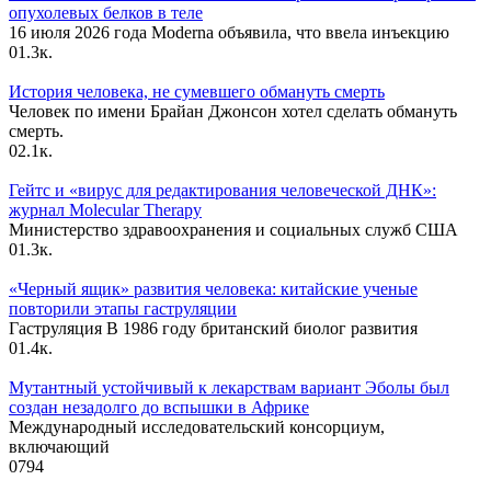
опухолевых белков в теле
16 июля 2026 года Moderna объявила, что ввела инъекцию
0
1.3к.
История человека, не сумевшего обмануть смерть
Человек по имени Брайан Джонсон хотел сделать обмануть
смерть.
0
2.1к.
Гейтс и «вирус для редактирования человеческой ДНК»:
журнал Molecular Therapy
Министерство здравоохранения и социальных служб США
0
1.3к.
«Черный ящик» развития человека: китайские ученые
повторили этапы гаструляции
Гаструляция В 1986 году британский биолог развития
0
1.4к.
Мутантный устойчивый к лекарствам вариант Эболы был
создан незадолго до вспышки в Африке
Международный исследовательский консорциум,
включающий
0
794