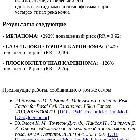
взаимодействуя с более чем 200
однонуклеотидными полиморфизмами при
четырех типах рака кожи.
Результаты следующие:
•
МЕЛАНОМА:
+292% повышенный риск (RR = 3,92)
•
БАЗАЛЬНОКЛЕТОЧНАЯ КАРЦИНОМА:
+140%
повышенный риск (RR = 2,40)
•
ПЛОСКОКЛЕТОЧНАЯ КАРЦИНОМА:
+126%
повышенный риск (RR = 2,26)
Предыдущие работы, сообщившие о том же самом:
29.
Bassukas ID, Tatsioni A. Male Sex is an Inherent Risk
Factor for Basal Cell Carcinoma. J Skin Cancer.
2019;2019:8304271.
[
DOI
] [
PMC free article
] [
PubMed
]
[
Google Scholar
]
30.
Олсен К. М., Томпсон Дж. Ф., Пандея Н., Уайтмен Д.
К. Оценка заболеваемости меланомой в зависимости от
пола. JAMA Dermatol. 2020;156(5):553–60.
[
DOI
]
[
Бесплатная статья в PMC
] [
PubMed
] [
Google Scholar
]