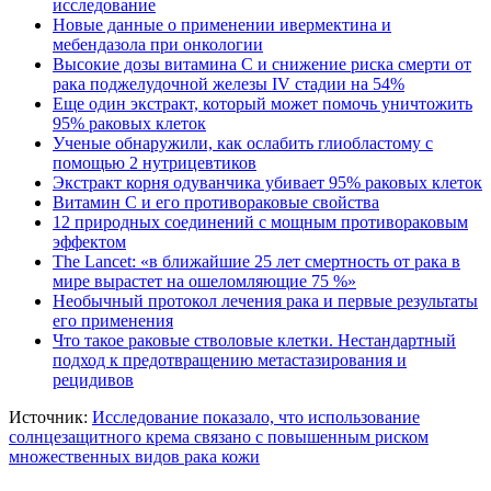
исследование
Новые данные о применении ивермектина и
мебендазола при онкологии
Высокие дозы витамина C и снижение риска смерти от
рака поджелудочной железы IV стадии на 54%
Еще один экстракт, который может помочь уничтожить
95% раковых клеток
Ученые обнаружили, как ослабить глиобластому с
помощью 2 нутрицевтиков
Экстракт корня одуванчика убивает 95% раковых клеток
Витамин C и его противораковые свойства
12 природных соединений с мощным противораковым
эффектом
The Lancet: «в ближайшие 25 лет смертность от рака в
мире вырастет на ошеломляющие 75 %»
Необычный протокол лечения рака и первые результаты
его применения
Что такое раковые стволовые клетки. Нестандартный
подход к предотвращению метастазирования и
рецидивов
Источник:
Исследование показало, что использование
солнцезащитного крема связано с повышенным риском
множественных видов рака кожи