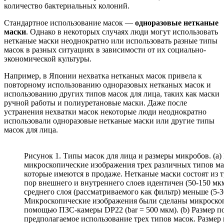
количество бактериальных колоний.
Стандартное использование масок —
одноразовые нетканые
маски
. Однако в некоторых случаях люди могут использовать
нетканые маски неоднократно или использовать разные типы
масок в разных ситуациях в зависимости от их социально-
экономической культуры.
Например, в Японии нехватка нетканых масок привела к
повторному использованию одноразовых нетканых масок и
использованию других типов масок для лица, таких как маски
ручной работы и полиуретановые
маски. Даже после
устранения нехватки масок некоторые люди неоднократно
использовали одноразовые нетканые маски или другие типы
масок для лица.
Рисунок 1. Типы масок для лица и размеры микробов. (a
микроскопические изображения трех различных типов ма
которые имеются в продаже. Нетканые маски состоят из т
пор внешнего и внутреннего слоев идентичен (50-150 мкм
среднего слоя (рассматриваемого как фильтр) меньше (5-3
Микроскопические изображения были сделаны микроско
помощью ПЗС-камеры DP22 (bar = 500 мкм). (b) Размер по
предполагаемое использование трех типов масок. Размер 