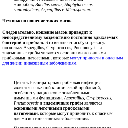
микробов;
Bacillus cereus, Staphylococcus
saprophyticus
,
Aspergillus
и
Microsporum
.
Чем опасно ношение таких масок
Следовательно, ношение масок приводит к
непосредственному воздействию постоянно вдыхаемых
бактерий и грибков
. Это вызывает особую тревогу,
поскольку Aspergillus, Cryptococcus, Pneumocystis и
эндемичные грибы являются основными легочными
грибковыми патогенами, которые
могут привести к опасным
для жизни инвазивным заболеваниям
.
Цитата: Респираторная грибковая инфекция
является серьезной клинической проблемой,
особенно у пациентов с ослабленными
иммунными функциями.
Aspergillus, Cryptococcus,
Pneumocystis
и
эндемичные грибы
являются
основными легочными грибковыми
патогенами
, которые могут приводить к опасным
для жизни инвазивным заболеваниям.