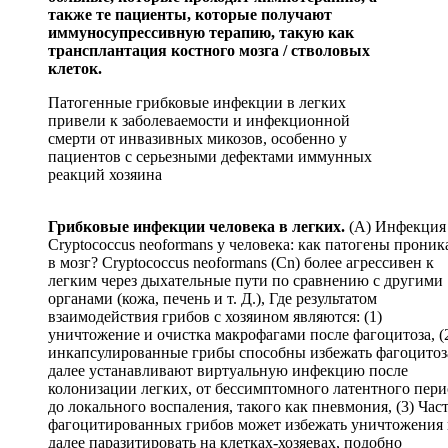
также те пациенты, которые получают
иммуносупрессивную терапию, такую как
трансплантация костного мозга / стволовых
клеток.
Патогенные грибковые инфекции в легких
привели к заболеваемости и инфекционной
смерти от инвазивных микозов, особенно у
пациентов с серьезными дефектами иммунных
реакций хозяина
Грибковые инфекции человека в легких.
(A) Инфекция
Cryptococcus neoformans у человека: как патогены прони
в мозг? Cryptococcus neoformans (Cn) более агрессивен к
легким через дыхательные пути по сравнению с другими
органами (кожа, печень и т. Д.), Где результатом
взаимодействия грибов с хозяином являются: (1)
уничтожение и очистка макрофагами после фагоцитоза, (
инкапсулированные грибы способны избежать фагоцитоз
далее устанавливают виртуальную инфекцию после
колонизации легких, от бессимптомного латентного пери
до локального воспаления, такого как пневмония, (3) Час
фагоцитированных грибов может избежать уничтожения
далее паразитировать на клетках-хозяевах, подобно