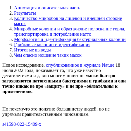
Аннотация и описательная часть
Результаты
Количество микробов на лицевой и внешней стороне
масок
Микробные колонии и образ жизни: полоскание горла,
транспортировка и потребление натто
Морфология и идентификация бактериальных колоний
Грибковые колонии и идентификация
Итоговые выводы
Чем опасно ношение таких масок
Новое исследование,
опубликованное в журнале Nature
18
июля 2022 года, показывает то, что уже известно
десятилетиями и давно многим понятно:
маски быстро
загрязняются патогенными бактериями и грибками и они
точно никак не про «защиту» и не про «обязательны к
применению».
Но почему-то это понятно большинству людей, но не
упрямым правительственным чиновникам.
s41598-022-15409-x