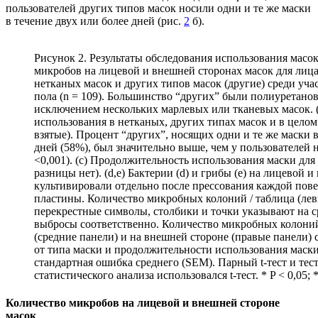
пользователей других типов масок носили одни и те же маски
в течение двух или более дней (рис.
2
б).
Рисунок 2. Результаты обследования использования масо
микробов на лицевой и внешней сторонах масок для лица
нетканых масок и других типов масок (другие) среди уч
пола (n = 109). Большинство “других” были полиуретано
исключением нескольких марлевых или тканевых масок. 
использования в нетканых, других типах масок и в целом
взятые). Процент “других”, носящих одни и те же маски в
дней (58%), был значительно выше, чем у пользователей 
<0,001). (c) Продолжительность использования маски для
разницы нет). (d,e) Бактерии (d) и грибы (e) на лицевой 
культивировали отдельно после прессования каждой пове
пластины. Количество микробных колоний / таблица (лев
перекрестные символы, столбики и точки указывают на с
выбросы соответственно. Количество микробных колоний
(средние панели) и на внешней стороне (правые панели) 
от типа маски и продолжительности использования маски
стандартная ошибка среднего (SEM). Парный t-тест и тес
статистического анализа использовался t-тест. * P < 0,05; *
Количество микробов на лицевой и внешней стороне
масок