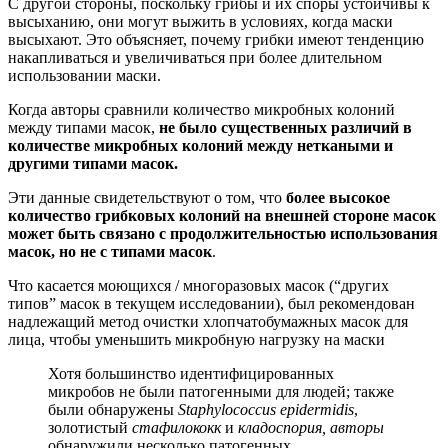
С другой стороны, поскольку грибы и их споры устойчивы к
высыханию, они могут выжить в условиях, когда маски
высыхают. Это объясняет, почему грибки имеют тенденцию
накапливаться и увеличиваться при более длительном
использовании маски.
Когда авторы сравнили количество микробных колоний
между типами масок,
не было существенных различий в
количестве микробных колоний между неткаными и
другими типами масок.
Эти данные свидетельствуют о том, что
более высокое
количество грибковых колоний на внешней стороне масок
может быть связано с продолжительностью использования
масок, но не с типами масок
.
Что касается моющихся / многоразовых масок (“других
типов” масок в текущем исследовании), был рекомендован
надлежащий метод очистки хлопчатобумажных масок для
лица, чтобы уменьшить микробную нагрузку на маски
Хотя большинство идентифицированных
микробов не были патогенными для людей; также
были обнаружены
Staphylococcus epidermidis
,
золотистый
стафилококк
и
кладоспория, авторы
обнаружили несколько патогенных