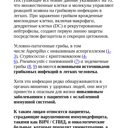
Поступающие все новые данные указывают на то,
что множественные клетки и молекулы управляют
реакцией хозяина на грибковую инфекцию в
легких. При заражении грибком врожденные
миелоидные клетки, включая макрофаги,
дендритные клетки (DC) и рекрутированные
нейтрофилы, создают первую линию защиты
посредством фагоцитоза и секреции цитокинов.
Условно-патогенные грибы, в том
числе
Aspergillus
с инвазивным аспергиллезом (
1-
3
),
Cryptococcus
с криптококкозом (
4-
6
),
Pneumocystis
с пневмонией (
7
) и эндемичные
грибы (
8
,
9
) являются
основными источниками
грибковых инфекций в легких человека
.
Хотя эти инфекции редко обнаруживаются в
органах-мишенях у здоровых людей, они могут
привести к опасным для жизни
инвазивным
заболеваниям у пациентов с ослабленной
иммунной системой.
К таким лицам относятся пациенты,
страдающие нарушениями иммунодефицита,
такими как ВИЧ / СПИД, и онкологические
больные, которые проходят химиотерапию, а