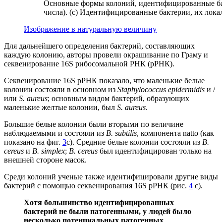
Основные формы колоний, идентифицированные бак
числа). (c) Идентифицированные бактерии, их лока
Изображение в натуральную величину
Для дальнейшего определения бактерий, составляющих
каждую колонию, авторы провели окрашивание по Граму и
секвенирование 16S рибосомальной РНК (рРНК).
Секвенирование 16S рРНК показало, что маленькие белые
колонии состояли в основном из
Staphylococcus epidermidis
и /
или
S. aureus
; основным видом бактерий, образующих
маленькие желтые колонии, был
S. aureus
.
Большие белые колонии были вторыми по величине
наблюдаемыми и состояли из
B. subtilis
, компонента natto (как
показано на фиг.
3
c). Средние белые колонии состояли из
B.
cereus
и
B. simplex
;
B. cereus
был идентифицирован только на
внешней стороне масок.
Среди колоний ученые также идентифицировали другие виды
бактерий с помощью секвенирования 16S рРНК (рис.
4
с).
Хотя большинство идентифицированных
бактерий не были патогенными, у людей было
несколько потенциальных патогенных