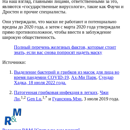
На наш взгляд, главными лицами, ответственными за это,
являются «государственные вирусологи», такие как Фаучи и
Дростен и прочие специалисты.
Они утверждали, что маски не работают и потенциально
вредны до 2020 года, а затем с марта 2020 года утверждали
прямо противоположное, чтобы ввести в заблуждение
широкую общественность.
Полный перечень железных фактов, которые стоит
знать, если вас снова попросят надеть маску
Источники:
Выделение бактерий и грибков из масок для лица во
время пандемии COVID-19
.
Ах-Ми Парк
,
Сундар
Хадка, 18 июля 2022 года.
Патогенная грибковая инфекция в легких
.
Чжи
1,
2
1,
*
Ли
,
Gen Lu
,
и
Гуансюнь Мэн
, 3 июля 2019 года.