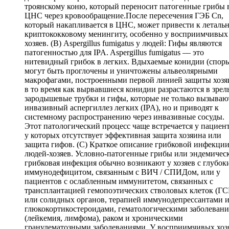
троянскому коню, который переносит патогенные грибы 
ЦНС через кровообращение.После пересечения ГЭБ Cn,
который накапливается в ЦНС, может привести к леталь
криптококковому менингиту, особенно у восприимчивых
хозяев. (B) Aspergillus fumigatus у людей: Гифы являются
патогенностью для IPA. Aspergillus fumigatus — это
нитевидный грибок в легких. Вдыхаемые конидии (спор
могут быть проглочены и уничтожены альвеолярными
макрофагами, построенными первой линией защиты хозя
в то время как вырвавшиеся конидии разрастаются в зрел
зародышевые трубки и гифы, которые не только вызываю
инвазивный аспергиллез легких (IPA), но и приводят к
системному распространению через инвазивные сосуды.
Этот патологический процесс чаще встречается у пациент
у которых отсутствует эффективная защита хозяина или
защита гифов. (C) Краткое описание грибковой инфекции
людей-хозяев. Условно-патогенные грибы или эндемичес
грибковая инфекция обычно возникают у хозяев с глубок
иммунодефицитом, связанным с ВИЧ / СПИДом, или у
пациентов с ослабленным иммунитетом, связанных с
трансплантацией гемопоэтических стволовых клеток (ГС
или солидных органов, терапией иммунодепрессантами 
глюкокортикостероидами, гематологическими заболеван
(лейкемия, лимфома), раком и хроническими
гранулематозными заболеваниями. У восприимчивых хоз