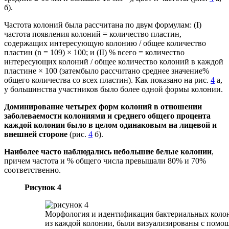
б).
Частота колоний была рассчитана по двум формулам: (I)
частота появления колоний = количество пластин,
содержащих интересующую колонию / общее количество
пластин (n = 109) × 100; и (II) % всего = количество
интересующих колоний / общее количество колоний в каждой
пластине × 100 (затембыло рассчитано среднее значение%
общего количества со всех пластин). Как показано на рис.
4
а,
у большинства участников было более одной формы колонии.
Доминирование четырех форм колоний в отношении
заболеваемости колониями и среднего общего процента
каждой колонии было в целом одинаковым на лицевой и
внешней стороне
(рис.
4
б).
Наиболее часто наблюдались небольшие белые колонии
,
причем частота и % общего числа превышали 80% и 70%
соответственно.
Рисунок 4
Морфология и идентификация бактериальных колони
из каждой колонии, были визуализированы с помощ