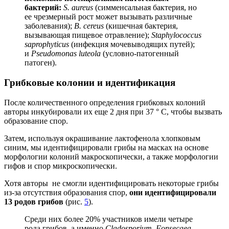
бактерий:
S. aureus
(симменсальная бактерия, но
ее чрезмерный рост может вызывать различные
заболевания);
B. cereus
(кишечная бактерия,
вызывающая пищевое отравление);
Staphylococcus
saprophyticus
(инфекция мочевыводящих путей);
и
Pseudomonas luteola
(условно-патогенный
патоген)
.
Грибковые колонии и идентификация
После количественного определения грибковых колоний
авторы инкубировали их еще 2 дня при 37 ° C, чтобы вызвать
образование спор.
Затем, используя окрашивание лактофенола хлопковым
синим, мы идентифицировали грибы на масках на основе
морфологии колоний макроскопически, а также морфологии
гифов и спор микроскопически.
Хотя авторы не смогли идентифицировать некоторые грибы
из-за отсутствия образования спор,
они идентифицировали
13 родов грибов
(рис.
5
).
Среди них более 20% участников имели четыре
рода грибов, а именно
Cladosporium, Fonsecaea,