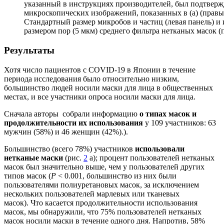
указанный в инструкциях производителей, был подтвер
микроскопических изображений, показанных в (а) (правые
Стандартный размер микробов и частиц (левая панель) и 
размером пор (5 мкм) среднего фильтра нетканых масок (п
Результаты
Хотя число пациентов с COVID-19 в Японии в течение
периода исследования было относительно низким,
большинство людей носили маски для лица в общественных
местах, и все участники опроса носили маски для лица.
Сначала авторы собрали информацию
о типах масок и
продолжительности их использования
у 109 участников: 63
мужчин (58%) и 46 женщин (42%).).
Большинство (всего 78%) участников
использовали
нетканые маски
(рис.
2
а); процент пользователей нетканых
масок был значительно выше, чем у пользователей других
типов масок (
P
< 0.001, большинство из них были
пользователями полиуретановых масок, за исключением
нескольких пользователей марлевых или тканевых
масок). Что касается продолжительности использования
масок, мы обнаружили, что 75% пользователей нетканых
масок носили маски в течение одного дня. Напротив, 58%