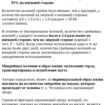
95% на внешней стороне
.
Количество колоний грибов было меньше, чем у бактерий, а
количество колоний на лицевой и внешней сторонах
составило 4,6 ± 1,9 и 6,1 ± 1,9 (среднее ± SEM)
соответственно.
В отличие от бактериальных колоний, количество грибковых
колоний у каждого человека
было в 2,4 раза выше на
внешней стороне, чем на лицевой стороне
(парный
t
-
тест,
P
< 0.05). Когда участники использовали одни и те же
маски более двух дней, количество грибковых колоний на
внешней стороне масок увеличивалось по сравнению с
однодневным использованием.
Микробные колонии и образ жизни: полоскание горла,
транспортировка и потребление натто
Авторы определили, может ли
индивидуальный образ жизни
повлиять на количество микробов на масках, которые
происходят от хозяина
(т. е. Человека) или окружающей
среды.
Одним из факторов окружающей среды, который, по-
видимому, повлиял на уровень микробов на масках, является