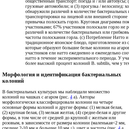
общественный транспорт: поезда и / или автобусы; 
грузовые автомобили; и (3) прогулка / велосипед: 
обнаружили различий в количестве бактериальных 
транспортировки на лицевой или внешней стороне 
привычка полоскать горло. Круговая диаграмма пок
участниками; 67% участников полоскали горло не р
различий в количестве бактериальных или грибков
частоты полоскания горла. (c) Потребление Натто и к
традиционное японское блюдо, приготовленное из со
которые образуют большие белые колонии на агаро
участников ели натто ежедневно и еженедельно соот
натто в течение экспериментального периода. У уча
более высокий процент колоний B. subtilis, чем у тех
Морфология и идентификация бактериальных
колоний
В бактериальных культурах мы наблюдали множество
колоний на чашках с агаром (рис.
4
а). Авторы
морфологически классифицировали колонии на четыре
основные формы колоний и другие формы: (1) мелкая белая,
(2) крупная белая, (3) мелкая желтая, (4) средне-белая и другие
формы, в том числе от средней до крупной с желтым или
розовым, в зависимости от размера колонии (маленькая<2 мм,
средние 2-10 мм и большие 10 мм <), цвет и частоты (рис.
4
а,