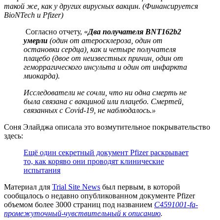
такой же, как у других вирусных вакцин. (Финансируется
BioNTech и Pfizer)
Согласно отчету, «
Два получателя BNT162b2
умерли
(один от атеросклероза, один от
остановки сердца), как и четыре получателя
плацебо (двое от неизвестных причин, один от
геморрагического инсульта и один от инфаркта
миокарда).
Исследователи не сочли, что ни одна смерть не
была связана с вакциной или плацебо. Смертей,
связанных с Covid-19, не наблюдалось.»
Соня Элайджа описала это возмутительное покрывательство
здесь:
Ещё один секретный документ Pfizer раскрывает
то, как коряво они проводят клинические
испытания
Материал для
Trial Site News
был первым, в которой
сообщалось о недавно опубликованном документе Pfizer
объемом более 3000 страниц под названием
C4591001-fa-
промежуточный-чувствительный к описанию
.