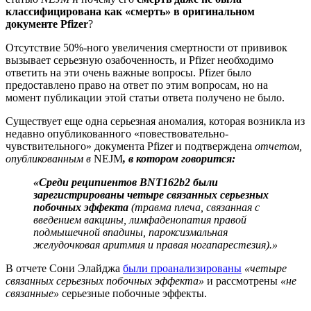
классифицирована как «смерть» в оригинальном
документе Pfizer
?
Отсутствие 50%-ного увеличения смертности от прививок
вызывает серьезную озабоченность, и Pfizer необходимо
ответить на эти очень важные вопросы. Pfizer было
предоставлено право на ответ по этим вопросам, но на
момент публикации этой статьи ответа получено не было.
Существует еще одна серьезная аномалия, которая возникла из
недавно опубликованного «повествовательно-
чувствительного» документа Pfizer и подтверждена
отчетом,
опубликованным в
NEJM
, в котором говорится:
«Среди реципиентов BNT162b2 были
зарегистрированы четыре связанных серьезных
побочных эффекта
(травма плеча, связанная с
введением вакцины, лимфаденопатия правой
подмышечной впадины, пароксизмальная
желудочковая аритмия и правая ногапарестезия).»
В отчете Сони Элайджа
были проанализированы
«четыре
связанных серьезных побочных эффекта»
и рассмотрены
«не
связанные»
серьезные побочные эффекты.