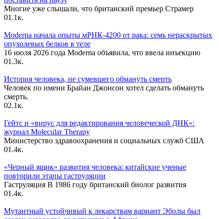
Многие уже слышали, что британский премьер Страмер
0
1.1к.
Moderna начала опыты мРНК-4200 от рака: семь нераскрытых
опухолевых белков в теле
16 июля 2026 года Moderna объявила, что ввела инъекцию
0
1.3к.
История человека, не сумевшего обмануть смерть
Человек по имени Брайан Джонсон хотел сделать обмануть
смерть.
0
2.1к.
Гейтс и «вирус для редактирования человеческой ДНК»:
журнал Molecular Therapy
Министерство здравоохранения и социальных служб США
0
1.4к.
«Черный ящик» развития человека: китайские ученые
повторили этапы гаструляции
Гаструляция В 1986 году британский биолог развития
0
1.4к.
Мутантный устойчивый к лекарствам вариант Эболы был