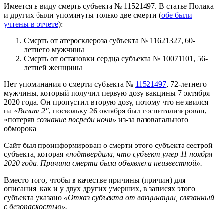
Имеется в виду смерть субъекта № 11521497. В статье Полака
и других были упомянуты только две смерти (
обе были
учтены в отчете
):
Смерть от атеросклероза субъекта № 11621327, 60-
летнего мужчины
Смерть от остановки сердца субъекта № 10071101, 56-
летней женщины
Нет упоминания о смерти субъекта №
11521497
, 72-летнего
мужчины, который получил первую дозу вакцины 7 октября
2020 года. Он пропустил вторую дозу, потому что не явился
на «
Визит 2″
, поскольку 26 октября был госпитализирован,
«потеряв
сознание посреди ночи»
из-за вазовагального
обморока.
Сайт был проинформирован о смерти этого субъекта сестрой
субъекта, которая
«подтвердила, что субъект умер 11 ноября
2020 года. Причина смерти была объявлена неизвестной».
Вместо того, чтобы в качестве причины (причин) для
описания, как и у двух других умерших, в записях этого
субъекта указано
«Отказ субъекта от вакцинации, связанный
с безопасностью».