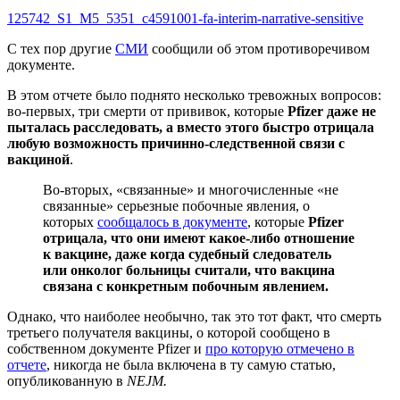
125742_S1_M5_5351_c4591001-fa-interim-narrative-sensitive
С тех пор другие
СМИ
сообщили об этом противоречивом
документе.
В этом отчете было поднято несколько тревожных вопросов:
во-первых, три смерти от прививок, которые
Pfizer даже не
пыталась расследовать, а вместо этого быстро отрицала
любую возможность причинно-следственной связи с
вакциной
.
Во-вторых, «связанные» и многочисленные «не
связанные» серьезные побочные явления, о
которых
сообщалось в документе
, которые
Pfizer
отрицала, что они имеют какое-либо отношение
к вакцине, даже когда судебный следователь
или онколог больницы считали, что вакцина
связана с конкретным побочным явлением.
Однако, что наиболее необычно, так это тот факт, что смерть
третьего получателя вакцины, о которой сообщено в
собственном документе Pfizer и
про которую отмечено в
отчете
, никогда не была включена в ту самую статью,
опубликованную в
NEJM.