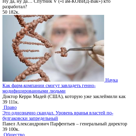
Ну да, ну да… Спутник V («Гам-КОВИД-Вак») кто
разработал?
50
182к.
Наука
Как фарм-компании смогут завладеть генно-
модифицированными людьми
Доктор Керри Мадей (США), которую уже заклеймили как
39
111к.
Право
Это однозначно скандал. Уровень вранья властей по-
булгаковски запредельный
Павел Александрович Парфентьев – генеральный директор
39
100к.
Общество