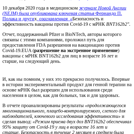
10 декабря 2020 года в медицинском
журнале Новой Англии
(NEJM) была опубликована ключевая статья
Фернандо П.
Полака и други
х
, озаглавленная «
Безопасность и
эффективность вакцины против Covid-19 с мРНК
BNT162b2″.
Отчет, поддержанный Pfizer и BioNTech, авторы которого
связаны с этими компаниями, проложил путь для
предоставления FDA разрешения на вакцинацию против
Covid-19.EUA (
разрешение на экстренное применение
)
вакцины с мРНК BNT162b2 для лиц в возрасте 16 лет и
старше, на следующий день.
И, как иы помним, у них это прекрасно получилось. Впервые
в истории экспериментальный продукт для генной терапии на
основе мРНК был разрешен для использования среди
населения в целом, как для больных, так и для здоровых.
В отчете проанализированы результаты
«продолжающегося
многонационального, плацебо-контролируемого, слепого для
наблюдателей, ключевого исследования эффективности»
и
сделан вывод:
«Режим приема двух доз BNT162b2 обеспечивал
95% защиту от Covid-19 у лиц в возрасте 16 лет и
старше. Безопасность в течение 2 месяцев в среднем была