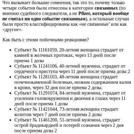
Что вызывает большие сомнения, так это то, почему только
четыре события были отнесены к категории
связанных
(по
мнению судебного следователя, а не
Pfizer, который вообще
не считал ни одно событие связанным
), а остальные случаи
были просто классифицированы как «не связанные’ или как
«другие».
Как быть с этими побочными реакциями?
Субъект № 11161059, 20-летняя женщина страдает от
камней в желчных протоках, через 13 дней после
приема 1 дозы
Субъект № 11241106, 40-летний мужчина, страдает от
сердечного приступа через 11 дней после приема дозы 2
Субъект № 11281103, 48-летняя женщина страдает
почечнокаменной болезнью, низким содержанием калия
в крови, через 32 дня после приема 2 дозы.
Субъект № 11291074, 84-летний мужчина, страдает от
усиления головокружения и двоения в глазах через 11
дней после приема 1 дозы
Субъект № 11421044, 73-летняя женщина страдает
колитом через 7 дней после приема 2 дозы
Субъект № 11461200, 51-летний мужчина, страдает
острой брадикардией и потерей сознания через 2 дня
после приема дозы 2