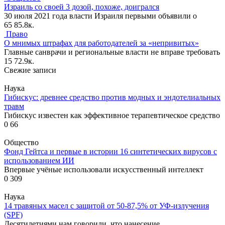
Израиль со своей 3 дозой, похоже, доигрался
30 июля 2021 года власти Израиля первыми объявили о
65
85.8к.
Право
О мнимых штрафах для работодателей за «непривитых»
Главные санврачи и региональные власти не вправе требовать
15
72.9к.
Свежие записи
Наука
Гибискус: древнее средство против модных и эндотелиальных
травм
Гибискус известен как эффективное терапевтическое средство
0
66
Общество
Фонд Гейтса и первые в истории 16 синтетических вирусов с
использованием ИИ
Впервые учёные использовали искусственный интеллект
0
309
Наука
14 травяных масел с защитой от 50-87,5% от УФ-излучения
(SPF)
Десятилетиями нам говорили, что нанесение