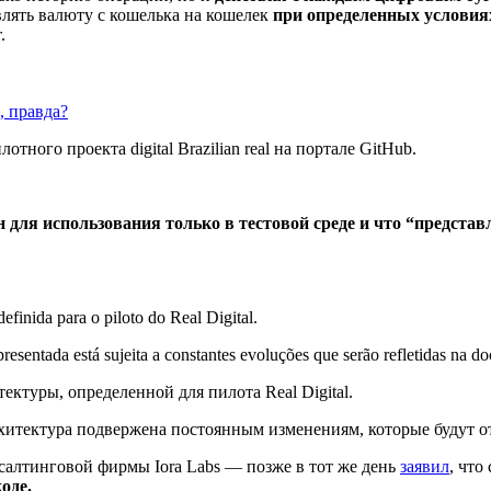
лять валюту с кошелька на кошелек
при определенных условия
.
, правда?
тного проекта digital Brazilian real на портале GitHub.
н для использования только в тестовой среде и что “предст
efinida para o piloto do Real Digital.
apresentada está sujeita a constantes evoluções que serão refletidas na 
ектуры, определенной для пилота Real Digital.
архитектура подвержена постоянным изменениям, которые будут 
салтинговой фирмы Iora Labs — позже в тот же день
заявил
, что
оде.