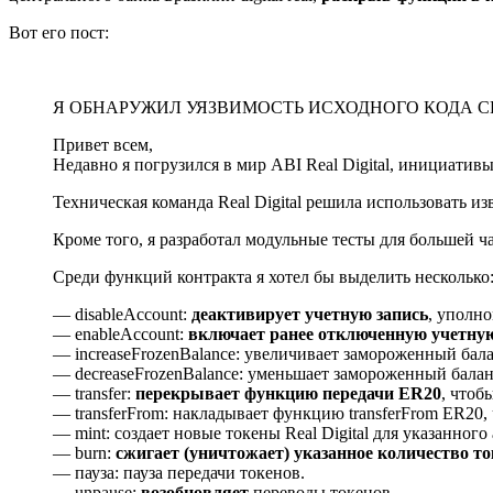
Вот его пост:
Я ОБНАРУЖИЛ УЯЗВИМОСТЬ ИСХОДНОГО КОДА CB
Привет всем,
Недавно я погрузился в мир ABI Real Digital, инициатив
Техническая команда Real Digital решила использовать из
Кроме того, я разработал модульные тесты для большей час
Среди функций контракта я хотел бы выделить несколько
— disableAccount:
деактивирует учетную запись
, уполн
— enableAccount:
включает ранее отключенную учетную
— increaseFrozenBalance: увеличивает замороженный бала
— decreaseFrozenBalance: уменьшает замороженный балан
— transfer:
перекрывает функцию передачи ER20
, чтоб
— transferFrom: накладывает функцию transferFrom ER20
— mint: создает новые токены Real Digital для указанного 
— burn:
сжигает (уничтожает) указанное количество т
— пауза: пауза передачи токенов.
— unpause:
возобновляет
переводы токенов.