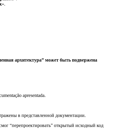
х
».
авленная архитектура” может быть подвержена
documentação apresentada.
отражены в представленной документации.
 смог “перепроектировать” открытый исходный код