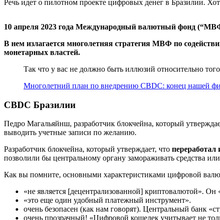
Речь идет о пилотном проекте цифровых денег в Бразилии. Хо
10 апреля 2023 года Международный валютный фонд (“МВФ
В нем излагается многолетняя стратегия МВФ по содейств
монетарных властей.
Так что у вас не должно быть иллюзий относительно того
Многолетний план по внедрению CBDC: конец нашей фи
CBDC Бразилии
Педро Магальяйнш, разработчик блокчейна, который утверждае
выводить учетные записи по желанию.
Разработчик блокчейна, который утверждает, что
переработал
позволили бы центральному органу замораживать средства или
Как вы помните, основными характеристиками цифровой валю
«не является [децентрализованной] криптовалютой». Он
«это еще один удобный платежный инструмент».
очень безопасен (как нам говорят). Центральный банк «ст
очень прозрачный! «Цифровой кошелек учитывает не тол