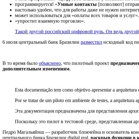
программируется! «
Умные контакты
[позволяют] отправ
настолько удобен, что для работы даже не нужен интернет
может использоваться для «оплаты всех товаров и услуг».
«упростит взаимную торговлю».
Такой другой российский цифровой руль. Он ведь другой
6 июля центральный банк Бразилии
разместил
исходный код пило
В то время было
объяснено
, что пилотный проект
предназначе
дополнительным изменениям
.
Esta documentação tem como objetivo apresentar a arquitetura d
Por se tratar de um piloto em ambiente de testes, a arquitetura 
Эта документация предназначена для представления архит
Поскольку это пилот в тестовой среде, представленная 
Педро Магальяйнш — разработчик блокчейна и основатель кон
центрального банка Бразилии digital real,
раскрыв функции в к