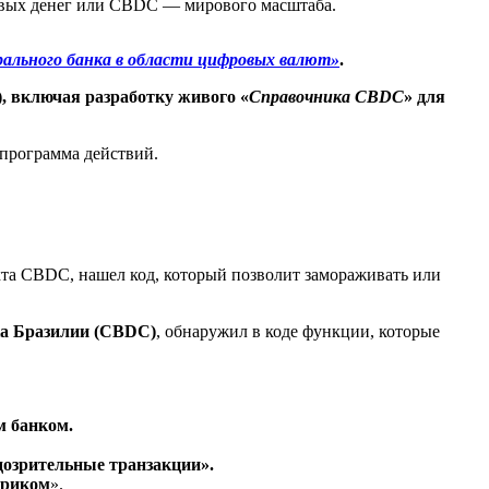
ровых денег или CBDC — мирового масштаба.
ального банка в области цифровых валют»
.
, включая разработку живого «
Справочника CBDC
» для
 программа действий.
кта CBDC, нашел код, который позволит замораживать или
ка Бразилии (CBDC)
, обнаружил в коде функции, которые
м банком.
дозрительные транзакции».
гриком
».