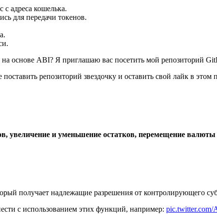
 с адреса кошелька.
пись для передачи токенов.
а.
си.
ал на основе ABI? Я приглашаю вас посетить мой репозиторий G
е поставить репозиторий звездочку и оставить свой лайк в этом
 увеличение и уменьшение остатков, перемещение валюты с о
орый получает надлежащие разрешения от контролирующего субъ
нести с использованием этих функций, например:
pic.twitter.co