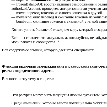
— frozenBalanceOf: восстанавливает замороженный баланс
authorizedAccount: проверяет, авторизована ли учетная за
— move: перевод токенов из одного кошелька в другой.
— moveAndBurn: перевод и сжигание токенов из кошельк
— burnFrom: сжигание токенов с указанной учетной запи
Хотите узнать больше об исходном коде, который я созд
Если вы считаете это актуальным, пожалуйста, не забудьт
моей работы и сообщества! ?
Вот содержимое ссылки, которую дает этот специалист:
Функции включали замораживание и размораживание счетов,
реала с определенного адреса.
Вот пост на эту тему в соцсети:
Эти ресурсы могут быть запущены любым субъектом, кот
Среди изменений, которые власти потенциально могут в