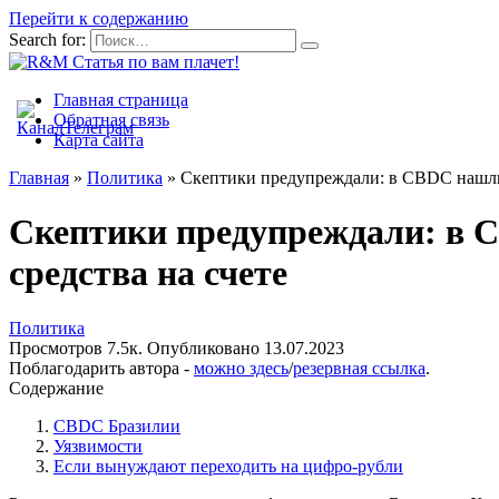
Перейти к содержанию
Search for:
Главная страница
Обратная связь
Карта сайта
Главная
»
Политика
»
Скептики предупреждали: в CBDC нашли 
Скептики предупреждали: в 
средства на счете
Политика
Просмотров
7.5к.
Опубликовано
13.07.2023
Поблагодарить автора -
можно здесь
/
резервная ссылка
.
Содержание
CBDC Бразилии
Уязвимости
Если вынуждают переходить на цифро-рубли