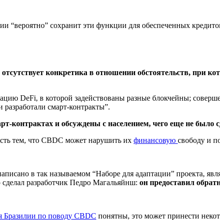
илии “вероятно” сохранит эти функции для обеспеченных кредит
е
отсутствует конкретика в отношении обстоятельств, при ко
ацию DeFi, в которой задействованы разные блокчейны; соверше
и разработали смарт-контракты”.
т-контрактах и обсуждены с населением, чего еще не было с
сть тем, что CBDC может нарушить их
финансовую
свободу и п
аписано в так называемом “Наборе для адаптации” проекта, являе
о сделал разработчик Педро Магальяйнш:
он предоставил обратн
я Бразилии по поводу CBDC
понятны, это может принести неко