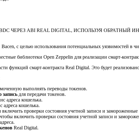
DC ЧЕРЕЗ ABI REAL DIGITAL, ИСПОЛЬЗУЯ ОБРАТНЫЙ 
ы Bacen, с целью использования потенциальных уязвимостей в чи
вестные библиотеки Open Zeppelin для реализации смарт-контракта
ти функций смарт-контракта Real Digital. Это будет реализовано 
:
омоченную выполнять переводы токенов.
 запись
для передачи токенов.
нс адреса кошелька.
с адреса кошелька.
ы включить проверки состояния учетной записи и замороженные 
, чтобы включить проверки состояния учетной записи и замороже
адреса.
окенов
Real Digital.