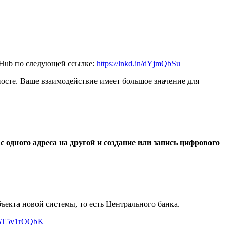
itHub по следующей ссылке:
https://lnkd.in/dYjmQbSu
 посте. Ваше взаимодействие имеет большое значение для
дного адреса на другой и создание или запись цифрового
екта новой системы, то есть Центрального банка.
m/AT5v1rOQbK