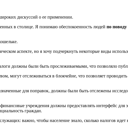
т широких дискуссий о ее применении.
ченных в столице. Я понимаю обеспокоенность людей
по поводу
кошельке.
ическом аспекте, но я хочу подчеркнуть некоторые виды использо
оги должны были быть прослеживаемыми, что позволяло публич
ом, могут отслеживаться в блокчейне, что позволяет проводить 
азначенные для поправок, должны были быть отслежены исследо
 финансовые учреждения должны предоставлять интерфейс для 
циальность граждан.
ужащих: важно, чтобы население знало, сколько налогов идет н