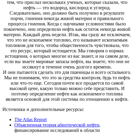
тем, что прислал нескольких ученых, которые сказали, что
нефть — это водород, кислород и углерод.
Следовательно, оно должно быть получено в результате
порчи, гниения некогда живой материи и правильного
процесса гниения. Когда с научными условностями было
покончено, они определили нефть как остаток некогда живой
материи. Каждый день недели. Итак, мы сразу же исключаем,
что это не ископаемое топливо, его называют ископаемым
топливом для того, чтобы общественность чувствовала, что
это ресурс, который истощается. Мы говорим о нормах
истощения, о которых многие из вас знают, и на самом деле,
если вы знаете мировые запасы нефти, вы знаете, что они не
иссякнут в течение очень долгого времени.
И они пытаются сделать это для пшеницы и всего остального.
Мы не понимаем, что это за средства контроля, будь то нефть
или что-то еще. Сегодня почти все продается по самой
высокой цене, какую только можно себе представить. И
поэтому определение нефти как ископаемого топлива
является основой для этой системы по отношению к нефти.
Источники и дополнительные ресурсы:
The Atlas Report
Объясненная теория абиотической нефти
,
финансирование исследований в области