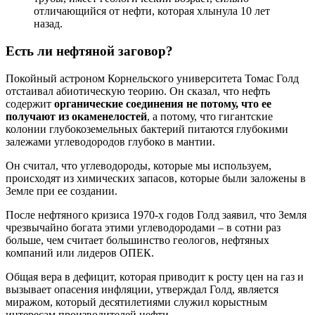
отличающийся от нефти, которая хлынула 10 лет
назад.
Есть ли нефтяной заговор?
Покойный астроном Корнельского университета Томас Голд
отстаивал абиотическую теорию. Он сказал, что нефть
содержит
органические соединения не потому, что ее
получают из окаменелостей
, а потому, что гигантские
колонии глубокоземельных бактерий питаются глубокими
залежами углеводородов глубоко в мантии.
Он считал, что углеводороды, которые мы используем,
происходят из химических запасов, которые были заложены в
Земле при ее создании.
После нефтяного кризиса 1970-х годов Голд заявил, что Земля
чрезвычайно богата этими углеводородами – в сотни раз
больше, чем считает большинство геологов, нефтяных
компаний или лидеров ОПЕК.
Общая вера в дефицит, которая приводит к росту цен на газ и
вызывает опасения инфляции, утверждал Голд, является
миражом, который десятилетиями служил корыстным
интересам производителей нефти.