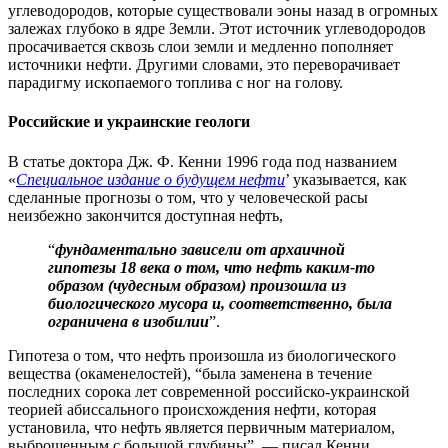
углеводородов, которые существовали эоны назад в огромных
залежах глубоко в ядре Земли. Этот источник углеводородов
просачивается сквозь слои земли и медленно пополняет
источники нефти. Другими словами, это переворачивает
парадигму ископаемого топлива с ног на голову.
Российские и украинские геологи
В статье доктора Дж. Ф. Кенни 1996 года под названием
«
Специальное издание о будущем нефти
’ указывается, как
сделанные прогнозы о том, что у человеческой расы
неизбежно закончится доступная нефть,
“
фундаментально зависели от архаичной
гипотезы 18 века о том, что нефть каким-то
образом (чудесным образом) произошла из
биологического мусора и, соответственно, была
ограничена в изобилии
”.
Гипотеза о том, что нефть произошла из биологического
вещества (окаменелостей), “была заменена в течение
последних сорока лет современной российско-украинской
теорией абиссального происхождения нефти, которая
установила, что нефть является первичным материалом,
выброшенным с большой глубины”, — писал Кенни.