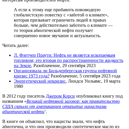
А если к этому еще прибавить новомодную
глобалистскую повестку с «заботой о климате»,
которая призывает ограничить людей в правах
больше, чем действительно заботить о климате —
то теория абиотической нефти получает
совершенно новое звучание и актуальность.
Читать далее:
Л. Флетчер Праути: Нефть не является ископаемым
топливом; это вторая по распространенности жидкость
на Земле
, Разоблачение, 29 сентября 2023
Организовала ли Бильдербергская группа нефтяной
кризис 1973 года?
Разоблачение, 5 сентября 2023 года
Энергетический некризис
, Линдси Уильямс, 19 марта
1980
В 2012 году писатель
Джером Корси
опубликовал книгу под
названием «
Великий нефтяной заговор: как правительство
США скрыло от американцев открытие нацистами
абиотической нефти
’.
В книге он объяснил, что нацисты знали, что нефть
абиотична, и что они производили синтетическое масло из