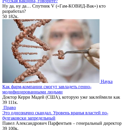
Русская вакцина, говорите?
Ну да, ну да… Спутник V («Гам-КОВИД-Вак») кто
разработал?
50
182к.
Наука
Как фарм-компании смогут завладеть генно-
модифицированными людьми
Доктор Керри Мадей (США), которую уже заклеймили как
39
111к.
Право
Это однозначно скандал. Уровень вранья властей по-
булгаковски запредельный
Павел Александрович Парфентьев – генеральный директор
39
100к.