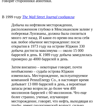
говорят сторонники абиотики.
В 1999 году
The Wall Street Journal
сообщила
:
Добыча на нефтяном месторождении,
расположенном глубоко в Мексиканском заливе у
побережья Луизианы, должна была снизиться
много лет назад. И какое-то время она вела себя
как любое обычное месторождение: после
открытия в 1973 году на острове Юджин 330
добыча достигла максимума — около 15 000
баррелей в день. К 1989 году добыча замедлилась
примерно до 4000 баррелей в день.
Затем внезапно – некоторые говорят, почти
необъяснимо – судьба острова Юджин
изменилась. Месторождение, эксплуатируемое
компанией PennzEnergy Co., в настоящее время
добывает 13 000 баррелей в день, а вероятные
запасы резко возросли до более чем 400
миллионов баррелей с 60 миллионов. Что еще
более странно, ученые, изучающие
месторождение, говорят, что нефть, выходящая из
трубы, имеет геологический возраст, сильно