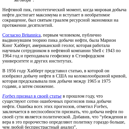
Нефтяной пик, гипотетический момент, когда мировая добыча
нефти достигает максимума и вступает в необратимое
сокращение, был святым граалем ресурсной экономики на
протяжении десятилетий.
Согласно Britannica
, первым человеком, публично
выдвинувшим теорию пика добычи нефти, была Марион
Кинг Хабберт, американский геолог, которая работала
научным сотрудником в нефтяной компании Shell с 1943 по
1964 год и преподавала геофизику в Стэнфордском
университете и других институтах.
В 1956 году Хабберт представил статью, в которой он
изобразил добычу нефти в США на колоколообразной кривой,
которая предсказывала пик добычи между 1965 и 1975
годами, а затем снижение.
Forbes
признал в своей статье
в прошлом году, что
существуют сотни ошибочных прогнозов пика добычи
нефти. Ошибка всех этих прогнозов, отметил
Forbes
,
заключается в неспособности признать, что добыча нефти по
своей сути является политической. Добавив, что “убеждения и
вера в это пророчество определяют политику гораздо больше,
чем любой беспристрастный анализ”.