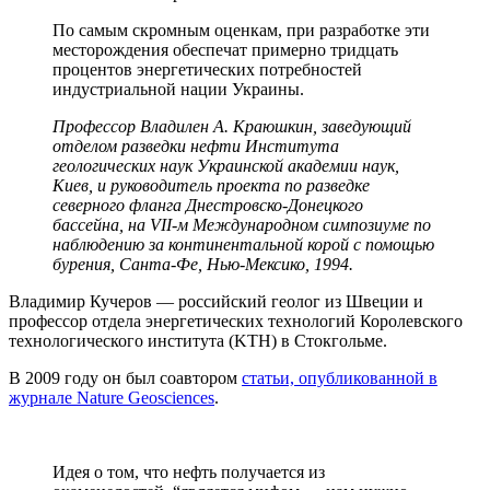
По самым скромным оценкам, при разработке эти
месторождения обеспечат примерно тридцать
процентов энергетических потребностей
индустриальной нации Украины.
Профессор Владилен А. Краюшкин, заведующий
отделом разведки нефти Института
геологических наук Украинской академии наук,
Киев, и руководитель проекта по разведке
северного фланга Днестровско-Донецкого
бассейна, на
VII-м Международном симпозиуме по
наблюдению за континентальной корой с помощью
бурения
, Санта-Фе, Нью-Мексико, 1994.
Владимир Кучеров — российский геолог из Швеции и
профессор отдела энергетических технологий Королевского
технологического института (KTH) в Стокгольме.
В 2009 году он был соавтором
статьи, опубликованной в
журнале Nature Geosciences
.
Идея о том, что нефть получается из