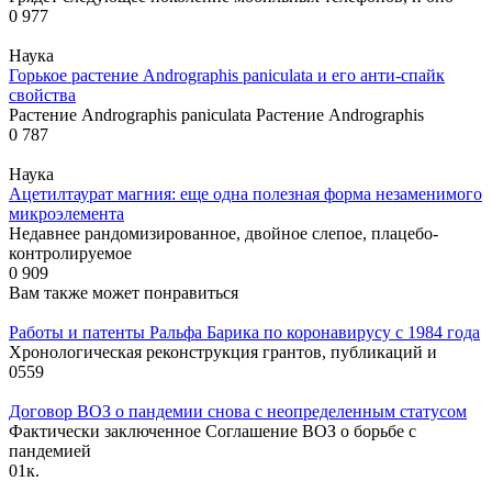
0
977
Наука
Горькое растение Andrographis paniculata и его анти-спайк
свойства
Растение Andrographis paniculata Растение Andrographis
0
787
Наука
Ацетилтаурат магния: еще одна полезная форма незаменимого
микроэлемента
Недавнее рандомизированное, двойное слепое, плацебо-
контролируемое
0
909
Вам также может понравиться
Работы и патенты Ральфа Барика по коронавирусу с 1984 года
Хронологическая реконструкция грантов, публикаций и
0
559
Договор ВОЗ о пандемии снова с неопределенным статусом
Фактически заключенное Соглашение ВОЗ о борьбе с
пандемией
0
1к.