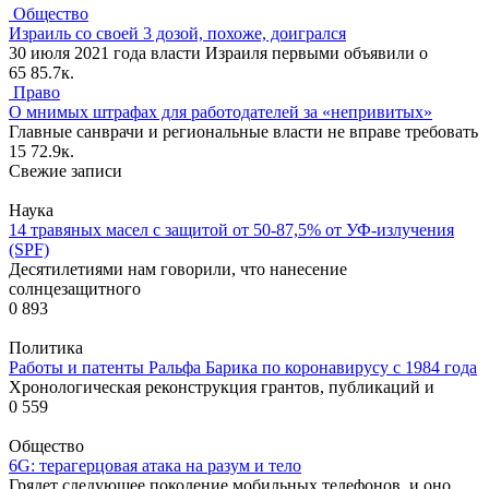
Общество
Израиль со своей 3 дозой, похоже, доигрался
30 июля 2021 года власти Израиля первыми объявили о
65
85.7к.
Право
О мнимых штрафах для работодателей за «непривитых»
Главные санврачи и региональные власти не вправе требовать
15
72.9к.
Свежие записи
Наука
14 травяных масел с защитой от 50-87,5% от УФ-излучения
(SPF)
Десятилетиями нам говорили, что нанесение
солнцезащитного
0
893
Политика
Работы и патенты Ральфа Барика по коронавирусу с 1984 года
Хронологическая реконструкция грантов, публикаций и
0
559
Общество
6G: терагерцовая атака на разум и тело
Грядет следующее поколение мобильных телефонов, и оно