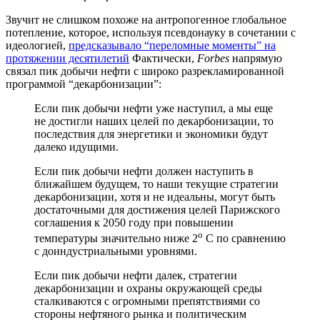
Звучит не слишком похоже на антропогенное глобальное
потепление, которое, используя псевдонауку в сочетании с
идеологией,
предсказывало “переломные моменты” на
протяжении десятилетий
Фактически,
Forbes
напрямую
связал пик добычи нефти с широко разрекламированной
программой “декарбонизации”:
Если пик добычи нефти уже наступил, а мы еще
не достигли наших целей по декарбонизации, то
последствия для энергетики и экономики будут
далеко идущими.
Если пик добычи нефти должен наступить в
ближайшем будущем, то наши текущие стратегии
декарбонизации, хотя и не идеальны, могут быть
достаточными для достижения целей Парижского
соглашения к 2050 году при повышении
o
температуры значительно ниже 2
C по сравнению
с доиндустриальными уровнями.
Если пик добычи нефти далек, стратегии
декарбонизации и охраны окружающей среды
сталкиваются с огромными препятствиями со
стороны нефтяного рынка и политическим