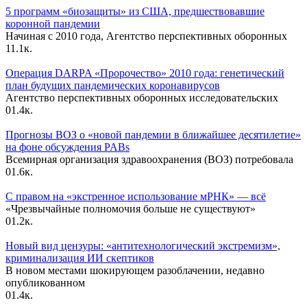
5 программ «биозащиты» из США, предшествовавшие
коронной пандемии
Начиная с 2010 года, Агентство перспективных оборонных
1
1.1к.
Операция DARPA «Пророчество» 2010 года: генетический
план будущих пандемических коронавирусов
Агентство перспективных оборонных исследовательских
0
1.4к.
Прогнозы ВОЗ о «новой пандемии в ближайшее десятилетие»
на фоне обсуждения PABs
Всемирная организация здравоохранения (ВОЗ) потребовала
0
1.6к.
С правом на «экстренное использование мРНК» — всё
«Чрезвычайные полномочия больше не существуют»
0
1.2к.
Новый вид цензуры: «антитехнологический экстремизм»,
криминализация ИИ скептиков
В новом местами шокирующем разоблачении, недавно
опубликованном
0
1.4к.