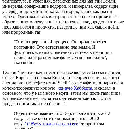
температуре, в условиях, характерных для мантии Земли,
минералы, содержащие водород, и минералы, содержащие
углерод, в присутствии катализаторов, таких как оксид
железа, будут выделять водород и углерод. Это приведет к
образованию молекулярных цепочек углеводородов, которые
превращаются в продукты, известные нам как сырая нефть
или природный газ.
“Это непрерывный процесс. Он продолжается
постоянно. Это естественно для земли. И,
фактически, наша Солнечная система в изобилии
производит различные формы углеводородов”, —
сказал он.
Теория “пика добычи нефти” также является бессмыслицей,
сказал Корси. По словам Корси, эта теория возникла, когда
специалист по нефтехимии Shell “взял салфетку и нарисовал
колоколообразную кривую,
кривую Хабберта
, и сказал, в
основном, что у нас много нефти, затем мы достигаем пика
использования нефти, затем она заканчивается. Но эти
предсказания так и не сбылись”.
Обратите внимание, что Корси сказал это в 2012
году. Также обратите внимание, что в 2020
году
AP News
ложно назвала его
“теоретиком
заговора”.