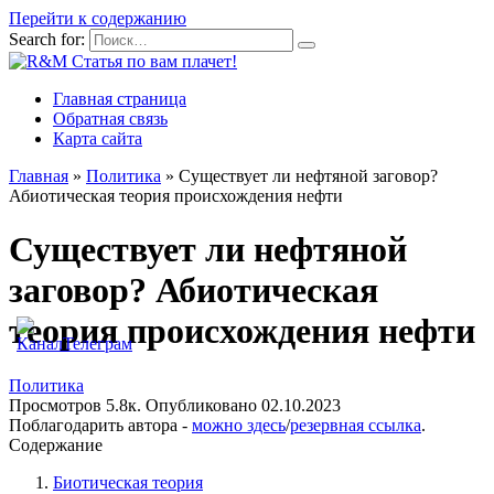
Перейти к содержанию
Search for:
Главная страница
Обратная связь
Карта сайта
Главная
»
Политика
»
Существует ли нефтяной заговор?
Абиотическая теория происхождения нефти
Существует ли нефтяной
заговор? Абиотическая
теория происхождения нефти
Политика
Просмотров
5.8к.
Опубликовано
02.10.2023
Поблагодарить автора -
можно здесь
/
резервная ссылка
.
Содержание
Биотическая теория