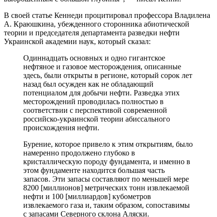
В своей статье Кеннеди процитировал профессора Владилена
А. Краюшкина, убежденного сторонника абиотической
теории и председателя департамента разведки нефти
Украинской академии наук, который сказал:
Одиннадцать основных и одно гигантское
нефтяное и газовое месторождения, описанные
здесь, были открыты в регионе, который сорок лет
назад был осужден как не обладающий
потенциалом для добычи нефти. Разведка этих
месторождений проводилась полностью в
соответствии с перспективой современной
российско-украинской теории абиссального
происхождения нефти.
Бурение, которое привело к этим открытиям, было
намеренно продолжено глубоко в
кристаллическую породу фундамента, и именно в
этом фундаменте находится большая часть
запасов. Эти запасы составляют по меньшей мере
8200 [миллионов] метрических тонн извлекаемой
нефти и 100 [миллиардов] кубометров
извлекаемого газа и, таким образом, сопоставимы
с запасами Северного склона Аляски.