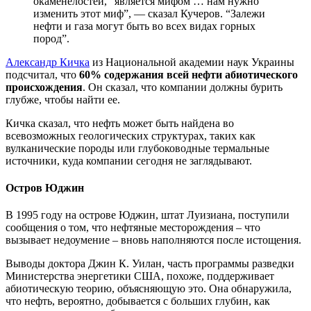
окаменелостей, “является мифом … нам нужно
изменить этот миф”, — сказал Кучеров. “Залежи
нефти и газа могут быть во всех видах горных
пород”.
Александр Кичка
из Национальной академии наук Украины
подсчитал, что
60% содержания всей нефти абиотического
происхождения
. Он сказал, что компании должны бурить
глубже, чтобы найти ее.
Кичка сказал, что нефть может быть найдена во
всевозможных геологических структурах, таких как
вулканические породы или глубоководные термальные
источники, куда компании сегодня не заглядывают.
Остров Юджин
В 1995 году на острове Юджин, штат Луизиана, поступили
сообщения о том, что нефтяные месторождения – что
вызывает недоумение – вновь наполняются после истощения.
Выводы доктора Джин К. Уилан, часть программы разведки
Министерства энергетики США, похоже, поддерживает
абиотическую теорию, объясняющую это. Она обнаружила,
что нефть, вероятно, добывается с больших глубин, как