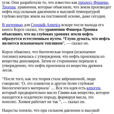
угля. Они разработали то, что известно как
процесс Фишера-
Тропша
, уравнения, которые объясняли, что земля производит
нефть под сильным давлением и высокой температурой
глубоко внутри земли на постоянной основе, даже сегодня.
В интервью
для
Crosstalk America
вскоре после выхода его
книги Корси сказал, что
уравнения Фишера-Тропша
объясняют, что на глубоких уровнях земли нефть
образуется естественным путем. “Глупо думать, что нефть
является ископаемым топливом
”, — сказал он.
Корси объяснил, что биотическая теория (ископаемое
топливо) началась с утверждения, что нефть произошла из
вещества динозавров. Затем ее сторонники перешли к
утверждению, что нефть произошла из вещества древних
лесов.
“После того, как эта теория стала заброшенной, люди
говорили: ‘О, это планктон и другие более глубокие
биологического материала’ … Вся эта идея есть
кероген
,
который предварительно масло Гамми-как вещество, которое
находится в осадочную породу, формируя масла, это
нонсенс. Химия работает не так ”, — сказал он.
Нацисты поняли, что при сильном давлении и высокой