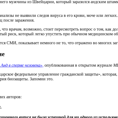
етнего мужчины из Швейцарии, который заразился андским шта
анализы не выявили следов вируса в его крови, моче или легких
ц после заражения.
 что врачам, возможно, стоит пересмотреть вопрос о том, как д
ытый риск, который легко упустить при обычном медицинском о
ются СМИ, показывает немного не то, что отражено во многих за
ие
нд в сперме человека»,
опубликованная в открытом журнале
MD
ское федеральное управление гражданской защиты», которая, 
рия биозащиты. Запомни это.
мих авторов:
.
ионного вируса не была успешной для ни одного из использов