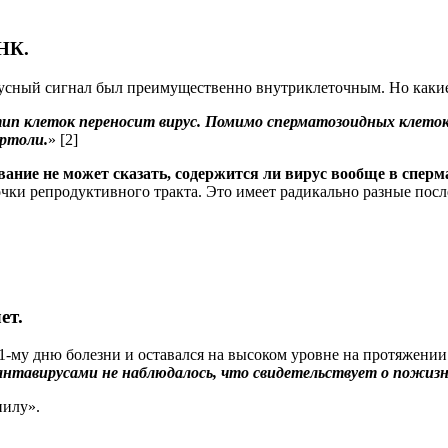
РНК.
русный сигнал был преимущественно внутриклеточным. Но какие
тип клеток переносит вирус. Помимо сперматозоидных клето
ртоли.
» [2]
вание не может сказать, содержится ли вирус вообще в сперм
ки репродуктивного тракта. Это имеет радикально разные после
ет.
1-му дню болезни и оставался на высоком уровне на протяжении
тавирусами не наблюдалось, что свидетельствует о пожизн
пилу».