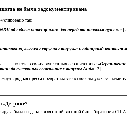
никогда не была задокументирована
рмулировано так:
NDV обладает потенциалом для передачи половым путем.
» [2
ментирована, высокая вирусная нагрузка и обширный контак
указывают это в своих заявленных ограничениях:
«Ограничение
ляции долгосрочных выживших с вирусом Анд.
»
[2]
 международная пресса превратила это в глобальную чрезвычайн
т-Детрике?
авируса была создана в известной военной биолаборатории СШ