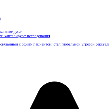
?
«хантавируса»
и хантавирусе: исследования
 связанный с одним пациентом, стал глобальной угрозой сексуал