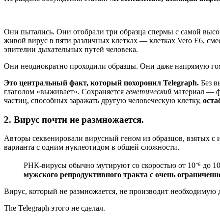
Они пытались. Они отобрали три образца спермы с самой высо
живой вирус в пяти различных клетках — клетках Vero E6, см
эпителии дыхательных путей человека.
Они неоднократно проходили образцы. Они даже напрямую го
Это центральный факт, который похоронил Telegraph.
Без в
глаголом «выживает». Сохраняется
генетический
материал — ф
частиц, способных заражать другую человеческую клетку,
оста
2. Вирус почти не размножается.
Авторы секвенировали вирусный геном из образцов, взятых с 
варианта с одним нуклеотидом в общей сложности.
РНК-вирусы обычно мутируют со скоростью от 10⁻⁶ до 1
мужского репродуктивного тракта с очень ограничен
Вирус, который не размножается, не производит необходимую 
The Telegraph этого не сделал.