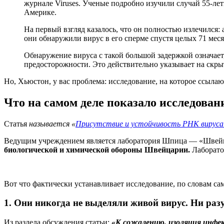
журнале Viruses. Ученые подробно изучили случай 55-л
Америке.
На первый взгляд казалось, что он полностью излечился: 
они обнаружили вирус в его сперме спустя целых 71 меся
Обнаружение вируса с такой большой задержкой означает,
предосторожности. Это действительно указывает на скр
Но, Хьюстон, у вас проблема: исследование, на которое ссыла
Что на самом деле показало исследован
Статья
называется «
Присутствие и устойчивость РНК вируса А
Ведущим учреждением является лаборатория Шпица — «Швейцар
биологической и химической обороны Швейцарии.
Лаборато
Вот что фактически устанавливает исследование, по словам са
1. Они никогда не выделяли живой вирус. Ни разу
Из раздела обсуждения статьи:
«К сожалению, изоляция инфекц