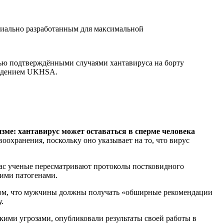
пециально разработанным для максимальной
мью подтверждёнными случаями хантавируса на борту
людением UKHSA.
зме: хантавирус может оставаться в сперме человека
оохранения, поскольку оно указывает на то, что вирус
йчас ученые пересматривают протоколы постковидного
ими патогенами.
том, что мужчины должны получать «обширные рекомендации
у.
ими угрозами, опубликовали результаты своей работы в