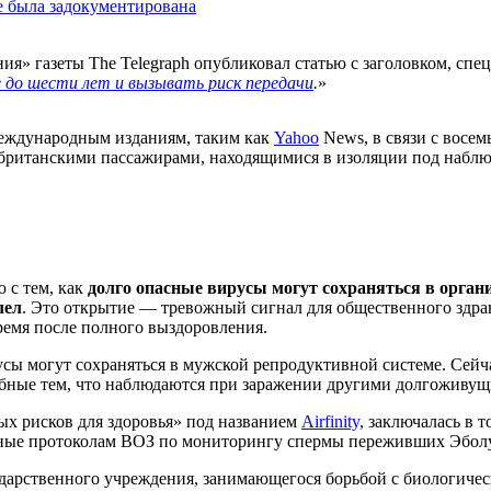
не была задокументирована
ения» газеты The Telegraph опубликовал статью с заголовком, с
 до шести лет и вызывать риск передачи
.
»
международным изданиям, таким как
Yahoo
News, в связи с восе
 британскими пассажирами, находящимися в изоляции под наб
 с тем, как
долго опасные вирусы могут сохраняться в органи
лел
. Это открытие — тревожный сигнал для общественного здрав
ремя после полного выздоровления.
русы могут сохраняться в мужской репродуктивной системе. Се
обные тем, что наблюдаются при заражении другими долгоживущ
ых рисков для здоровья» под названием
Airfinity,
заключалась в 
ичные протоколам ВОЗ по мониторингу спермы переживших Эбол
дарственного учреждения, занимающегося борьбой с биологическ