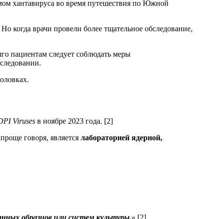
ммом хантавируса во время путешествия по Южной
. Но когда врачи провели более тщательное обследование,
олго пациентам следует соблюдать меры
бследовании.
головках.
PI Viruses
в ноябре 2023 года. [2]
проще говоря, является
лабораторией ядерной,
анных образцов или систем культуры.
» [2]