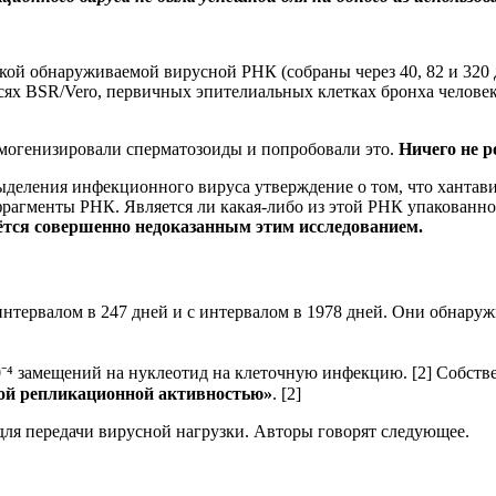
кой обнаруживаемой вирусной РНК (собраны через 40, 82 и 320 
есях BSR/Vero, первичных эпителиальных клетках бронха челове
могенизировали сперматозоиды и попробовали это.
Ничего не р
ыделения инфекционного вируса утверждение о том, что хантав
рагменты РНК. Является ли какая-либо из этой РНК упакованн
ётся совершенно недоказанным этим исследованием.
интервалом в 247 дней и с интервалом в 1978 дней. Они обнару
0⁻⁴ замещений на нуклеотид на клеточную инфекцию. [2] Собст
ной репликационной активностью»
. [2]
для передачи вирусной нагрузки. Авторы говорят следующее.