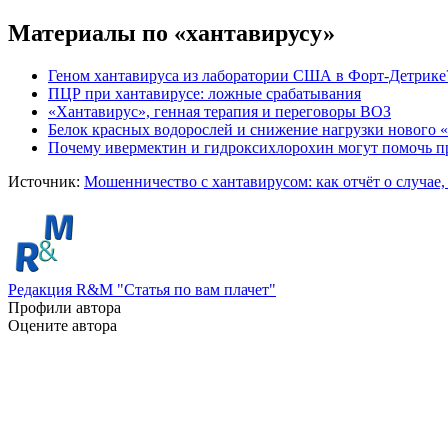
Материалы по «хантавирусу»
Геном хантавируса из лаборатории США в Форт-Детрике
ПЦР при хантавирусе: ложные срабатывания
«Хантавирус», генная терапия и переговоры ВОЗ
Белок красных водорослей и снижение нагрузки нового 
Почему ивермектин и гидроксихлорохин могут помочь пр
Источник:
Мошенничество с хантавирусом: как отчёт о случае,
Редакция R&M "Статья по вам плачет"
Профили автора
Оцените автора