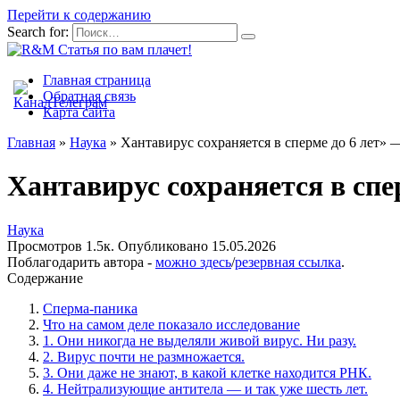
Перейти к содержанию
Search for:
Главная страница
Обратная связь
Карта сайта
Главная
»
Наука
»
Хантавирус сохраняется в сперме до 6 лет» 
Хантавирус сохраняется в спе
Наука
Просмотров
1.5к.
Опубликовано
15.05.2026
Поблагодарить автора -
можно здесь
/
резервная ссылка
.
Содержание
Сперма-паника
Что на самом деле показало исследование
1. Они никогда не выделяли живой вирус. Ни разу.
2. Вирус почти не размножается.
3. Они даже не знают, в какой клетке находится РНК.
4. Нейтрализующие антитела — и так уже шесть лет.