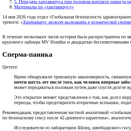
5. Передача хантавируса при половом контакте никогда 
Материалы по «хантавирусу»
14 мая 2026 года отдел «Глобальная безопасность здравоохран
тревоги:
«
Хантавирус может выживать в человеческой сперме
В течение нескольких часов история была распространена по 
круизного лайнера MV Hondius и двадцатью бессимптомными
Сперма-паника
Цитата:
Врачи обнаружили тревожную закономерность, связанную
почти шесть лет после того, как человек впервые забо
может передаваться половым путем даже спустя долгое в
Это открытие меняет представления о том, как долго ви
периода, чтобы предотвратить вторичные вспышки, под
Рекомендация, предоставленная частной аналитикой «глобальн
по безопасному сексу после 42-дневного карантина», аналог
Исследователи из лаборатории Шпиц, швейцарского госу