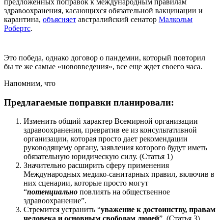
предложенных поправок к международным правилам
здравоохранения, касающихся обязательной вакцинации и
карантина,
объясняет
австралийский сенатор
Малкольм
Робертс
.
Это победа, однако договор о пандемии, который повторил
бы те же самые «нововведения», все еще ждет своего часа.
Напомним, что
Предлагаемые поправки планировали:
Изменить общий характер Всемирной организации
здравоохранения, превратив ее из консультативной
организации, которая просто дает рекомендации
руководящему органу, заявления которого будут иметь
обязательную юридическую силу. (Статья 1)
Значительно расширить сферу применения
Международных медико-санитарных правил, включив в
них сценарии, которые просто могут
“
потенциально
повлиять на общественное
здравоохранение”.
Стремится устранить “
уважение к достоинству, правам
человека и основным свободам людей
”. (Статья 3)