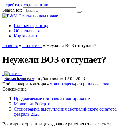
Перейти к содержанию
Search for:
Главная страница
Обратная связь
Карта сайта
Главная
»
Политика
»
Неужели ВОЗ отступает?
Неужели ВОЗ отступает?
Политика
Просмотров
6к.
Опубликовано
12.02.2023
Поблагодарить автора -
можно здесь
/
резервная ссылка
.
Содержание
Предлагаемые поправки планировали:
Малкольм Робертс
Стенограмма выступления австралийского сенатора
февраль 2023
Всемирная организация здравоохранения отказалась от