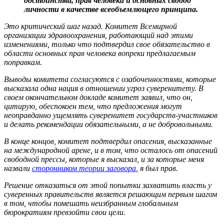
достоинства, прав человека и основных свобод
личности в качестве всеобъемлющего принципа.
Это критический шаг назад. Комитет Всемирной
организации здравоохранения, работающий над этими
изменениями, только что подтвердил свое обязательство в
области основных прав человека вопреки предлагаемым
поправкам.
Выводы комитета согласуются с озабоченностями, которые
высказала одна нация в отношении угроз суверенитету. В
своем окончательном докладе комитет заявил, что он,
цитирую, обеспокоен тем, что предложения могут
неоправданно ущемлять суверенитет государств-участников
и делать рекомендации обязательными, а не добровольными.
В конце концов, комитет подтвердил опасения, высказанные
на международной арене, и в том, что осталось от опасений
свободной прессы, которые я высказал, и за которые меня
назвали
сторонником теории заговора
, я был прав.
Решение отказаться от этой попытки захватить власть у
суверенных правительств является решающим первым шагом
в том, чтобы помешать неизбранным глобальным
бюрократиям превзойти свои цели.