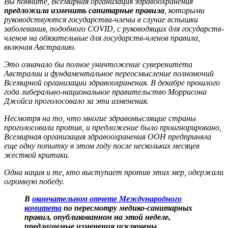
Вы помните, Всемирная организация здравоохранения
предложила изменить санитарные правила
, которыми
руководствуются государства-члены в случае вспышки
заболевания, подобного COVID, с руководящих для государств-
членов на обязательные для государств-членов правила,
включая Австралию.
Это означало бы полное уничтожение суверенитета
Австралии и фундаментальное переосмысление полномочий
Всемирной организации здравоохранения. В декабре прошлого
года либерально-национальное правительство Моррисона
Джойса проголосовало за эти изменения.
Несмотря на то, что многие здравомыслящие страны
проголосовали против, и предложение было проигнорировано,
Всемирная организация здравоохранения ООН предприняла
еще одну попытку в этом году после нескольких месяцев
жесткой критики.
Одна нация и те, кто выступает против этих мер, одержали
огромную победу.
В
окончательном отчете Международного
комитета
по пересмотру медико-санитарных
правил, опубликованном на этой неделе,
предлагаемые изменения исключены.