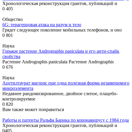
Хронологическая реконструкция грантов, публикаций и
0
405
Общество
6G: терагерцовая атака на разум и тело
Грядет следующее поколение мобильных телефонов, и оно
0
801
Наука
Горькое растение Andrographis paniculata и его анти-спайк
свойства
Растение Andrographis paniculata Растение Andrographis
0
676
Наука
Ацетилтаурат магния: еще одна полезная форма незаменимого
микроэлемента
Недавнее рандомизированное, двойное слепое, плацебо-
контролируемое
0
820
Вам также может понравиться
Работы и патенты Ральфа Барика по коронавирусу с 1984 года
Хронологическая реконструкция грантов, публикаций и
0
405