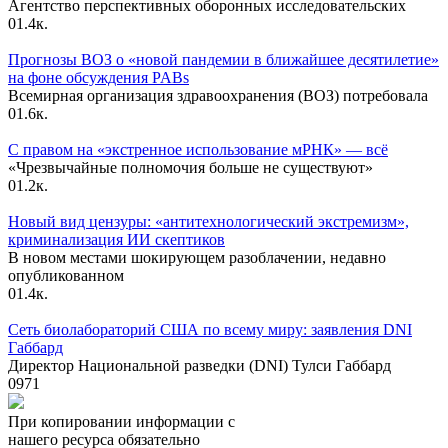
Агентство перспективных оборонных исследовательских
0
1.4к.
Прогнозы ВОЗ о «новой пандемии в ближайшее десятилетие»
на фоне обсуждения PABs
Всемирная организация здравоохранения (ВОЗ) потребовала
0
1.6к.
С правом на «экстренное использование мРНК» — всё
«Чрезвычайные полномочия больше не существуют»
0
1.2к.
Новый вид цензуры: «антитехнологический экстремизм»,
криминализация ИИ скептиков
В новом местами шокирующем разоблачении, недавно
опубликованном
0
1.4к.
Сеть биолабораторий США по всему миру: заявления DNI
Габбард
Директор Национальной разведки (DNI) Тулси Габбард
0
971
При копировании информации с
нашего ресурса обязательно