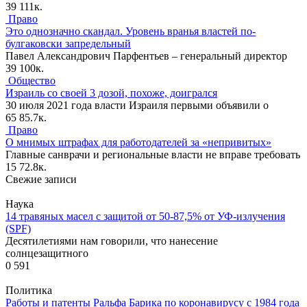
39
111к.
Право
Это однозначно скандал. Уровень вранья властей по-
булгаковски запредельный
Павел Александрович Парфентьев – генеральный директор
39
100к.
Общество
Израиль со своей 3 дозой, похоже, доигрался
30 июля 2021 года власти Израиля первыми объявили о
65
85.7к.
Право
О мнимых штрафах для работодателей за «непривитых»
Главные санврачи и региональные власти не вправе требовать
15
72.8к.
Свежие записи
Наука
14 травяных масел с защитой от 50-87,5% от УФ-излучения
(SPF)
Десятилетиями нам говорили, что нанесение
солнцезащитного
0
591
Политика
Работы и патенты Ральфа Барика по коронавирусу с 1984 года