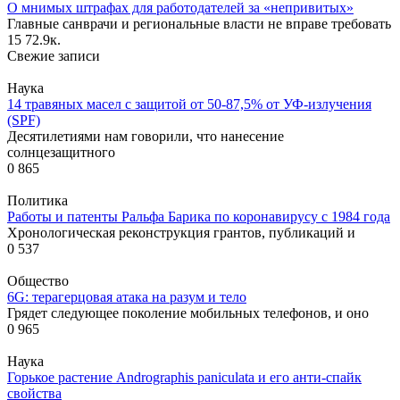
О мнимых штрафах для работодателей за «непривитых»
Главные санврачи и региональные власти не вправе требовать
15
72.9к.
Свежие записи
Наука
14 травяных масел с защитой от 50-87,5% от УФ-излучения
(SPF)
Десятилетиями нам говорили, что нанесение
солнцезащитного
0
865
Политика
Работы и патенты Ральфа Барика по коронавирусу с 1984 года
Хронологическая реконструкция грантов, публикаций и
0
537
Общество
6G: терагерцовая атака на разум и тело
Грядет следующее поколение мобильных телефонов, и оно
0
965
Наука
Горькое растение Andrographis paniculata и его анти-спайк
свойства