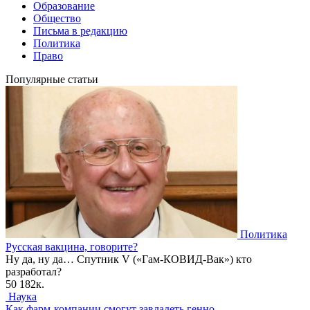
Образование
Общество
Письма в редакцию
Политика
Право
Популярные статьи
Политика
Русская вакцина, говорите?
Ну да, ну да… Спутник V («Гам-КОВИД-Вак») кто
разработал?
50
182к.
Наука
Как фарм-компании смогут завладеть генно-