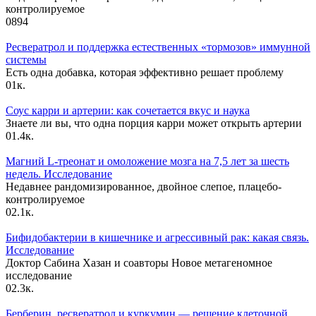
контролируемое
0
894
Ресвератрол и поддержка естественных «тормозов» иммунной
системы
Есть одна добавка, которая эффективно решает проблему
0
1к.
Соус карри и артерии: как сочетается вкус и наука
Знаете ли вы, что одна порция карри может открыть артерии
0
1.4к.
Магний L-треонат и омоложение мозга на 7,5 лет за шесть
недель. Исследование
Недавнее рандомизированное, двойное слепое, плацебо-
контролируемое
0
2.1к.
Бифидобактерии в кишечнике и агрессивный рак: какая связь.
Исследование
Доктор Сабина Хазан и соавторы Новое метагеномное
исследование
0
2.3к.
Берберин, ресвератрол и куркумин — решение клеточной