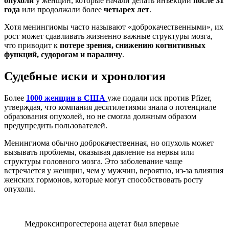
опухоли
у женщин, которые начали делать инъекции
после 31
года
или продолжали более
четырех лет
.
Хотя менингиомы часто называют «доброкачественными», их
рост может сдавливать жизненно важные структуры мозга,
что приводит к
потере зрения, снижению когнитивных
функций, судорогам и параличу
.
Судебные иски и хронология
Более
1000 женщин в США
уже подали иск против Pfizer,
утверждая, что компания десятилетиями знала о потенциале
образования опухолей, но не смогла должным образом
предупредить пользователей.
Менингиома обычно доброкачественная, но опухоль может
вызывать проблемы, оказывая давление на нервы или
структуры головного мозга. Это заболевание чаще
встречается у женщин, чем у мужчин, вероятно, из-за влияния
женских гормонов, которые могут способствовать росту
опухоли.
Медроксипрогестерона ацетат был впервые