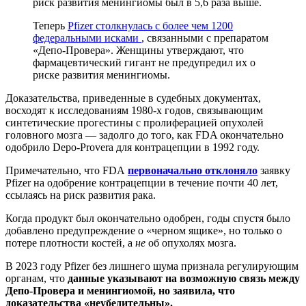
риск развития менингиомы был в 5,6 раза выше.
Теперь
Pfizer столкнулась с более чем 1200
федеральными исками
, связанными с препаратом
«Депо-Провера». Женщины утверждают, что
фармацевтический гигант не предупредил их о
риске развития менингиомы.
Доказательства, приведенные в судебных документах,
восходят к исследованиям 1980-х годов, связывающим
синтетические прогестины с пролиферацией опухолей
головного мозга — задолго до того, как FDA окончательно
одобрило Depo-Provera для контрацепции в 1992 году.
Примечательно, что FDA
первоначально отклоняло
заявку
Pfizer на одобрение контрацепции в течение почти 40 лет,
ссылаясь на риск развития рака.
Когда продукт был окончательно одобрен, годы спустя было
добавлено предупреждение о «черном ящике», но только о
потере плотности костей, а
не
об опухолях мозга.
В 2023 году Pfizer без лишнего шума признала регулирующим
органам, что
данные указывают на возможную связь между
Депо-Провера и менингиомой, но заявила, что
доказательства «неубедительны».