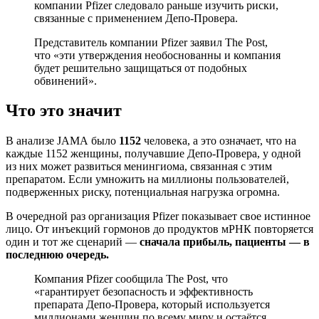
компании Pfizer следовало раньше изучить риски,
связанные с применением Депо-Провера.
Представитель компании Pfizer заявил The Post,
что «эти утверждения необоснованны и компания
будет решительно защищаться от подобных
обвинений».
Что это значит
В анализе JAMA было
1152
человека, а это означает, что на
каждые 1152 женщины, получавшие Депо-Провера, у одной
из них может развиться менингиома, связанная с этим
препаратом. Если умножить на миллионы пользователей,
подверженных риску, потенциальная нагрузка огромна.
В очередной раз организация Pfizer показывает свое истинное
лицо. От инъекций гормонов до продуктов мРНК повторяется
один и тот же сценарий —
сначала прибыль, пациенты — в
последнюю очередь.
Компания Pfizer сообщила The Post, что
«гарантирует безопасность и эффективность
препарата Депо-Провера, который используется
миллионами женщин по всему миру и остаётся