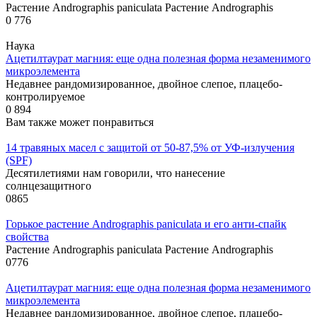
Растение Andrographis paniculata Растение Andrographis
0
776
Наука
Ацетилтаурат магния: еще одна полезная форма незаменимого
микроэлемента
Недавнее рандомизированное, двойное слепое, плацебо-
контролируемое
0
894
Вам также может понравиться
14 травяных масел с защитой от 50-87,5% от УФ-излучения
(SPF)
Десятилетиями нам говорили, что нанесение
солнцезащитного
0
865
Горькое растение Andrographis paniculata и его анти-спайк
свойства
Растение Andrographis paniculata Растение Andrographis
0
776
Ацетилтаурат магния: еще одна полезная форма незаменимого
микроэлемента
Недавнее рандомизированное, двойное слепое, плацебо-