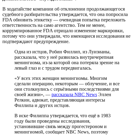
В ходатайстве компании об отклонении продолжающегося
судебного разбирательства утверждается, что она попросила
FDA обновить этикетку — очевидная попытка переложить
ответственность на само агентство. Тем не менее,
коррумпированное FDA отрицало изменение маркировки,
потому что они утверждали, что имеющиеся исследования не
подтверждают предупреждение.
Одна из истцов, Робин Филлип, из Луизианы,
рассказала, что у неё развилась внутричерепная
менингиома, из-за которой она потеряла зрение на
левый глаз и с трудом передвигалась.
«У всех этих женщин менингиомы. Многим
сделали операцию, некоторым — облучение, и все
они столкнулись с серьёзными последствиями для
своей жизни», —
рассказала NBC News
Эллен
Релкин, адвокат, представляющая интересы
Филлипа и других истцов.
В иске Филиппа утверждается, что ещё в 1983
году были проведены исследования,
установившие связь между прогестероном и
менингиомой, сообщает NBC News, поэтому