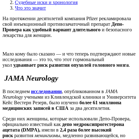
Судебные иски и хронология
Что это значит
На протяжении десятилетий компания Pfizer рекламировала
свой инъекционный противозачаточный препарат
Депо-
Провера как удобный вариант длительного
и безопасного
лекарства для женщин.
Мало кому было сказано — и что теперь подтверждают новые
исследования — это то, что этот гормональный
укол
удваивает риск развития опухолей головного мозга
.
JAMA Neurology
В последнем
исследовании
, опубликованном в
JAMA
Neurology
учеными из Кливлендской клиники и Университета
Кейс Вестерн Резерв, было изучено
более 61 миллиона
медицинских записей в США
за два десятилетия.
Среди них женщины, которые использовали Депо-Провера,
официально известный как
депо медроксипрогестерона
ацетата (DMPA),
имели в
2,4 раза более высокий
риск
развития
менингиомы
, медленно развивающейся, но