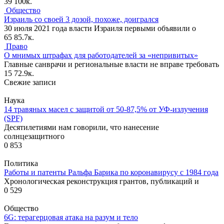
39
100к.
Общество
Израиль со своей 3 дозой, похоже, доигрался
30 июля 2021 года власти Израиля первыми объявили о
65
85.7к.
Право
О мнимых штрафах для работодателей за «непривитых»
Главные санврачи и региональные власти не вправе требовать
15
72.9к.
Свежие записи
Наука
14 травяных масел с защитой от 50-87,5% от УФ-излучения
(SPF)
Десятилетиями нам говорили, что нанесение
солнцезащитного
0
853
Политика
Работы и патенты Ральфа Барика по коронавирусу с 1984 года
Хронологическая реконструкция грантов, публикаций и
0
529
Общество
6G: терагерцовая атака на разум и тело