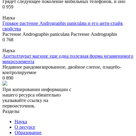
Грядет следующее поколение мобильных телефонов, и оно
0
959
Наука
Горькое растение Andrographis paniculata и его анти-спайк
свойства
Растение Andrographis paniculata Растение Andrographis
0
768
Наука
Ацетилтаурат магния: еще одна полезная форма незаменимого
микроэлемента
Недавнее рандомизированное, двойное слепое, плацебо-
контролируемое
0
890
При копировании информации с
нашего ресурса обязательно
указывайте ссылку на
первоисточник.
Разделы
Наука
О ресурсе
Образование