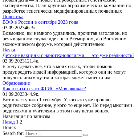
эксперименты. План крупных агрохимических компаний по
разработке генетически модифицированных почвенных
Политика
ВЭФ в России в сентябре 2023 года
03.09.2023
4
6.3к.
Возможно, вы немного удивились, прочитав заголовок, но
речь в данном случае идет не о Всемирном, а о Восточном
экономическом форуме, который действительно
Наука
Детские вакцины с нанотехнологиями — это уже реальность?
02.09.2023
1
21.4к.
Я хочу сделать все, что в моих силах, чтобы помочь
предупредить людей информацией, которую они не могут
получить иным путем и которая может нанести им
Образование
Как отказаться от ФГИС «Моя школа»?
01.09.2023
3
44.9к.
Вот и наступило 1 сентября. У кого-то уже прошло
родительское собрание, у кого-то еще нет. Но перед многими
родителями и учителями в этом году встал вопрос
Навигация по записям
Назад
1
2
Поиск
Search for: