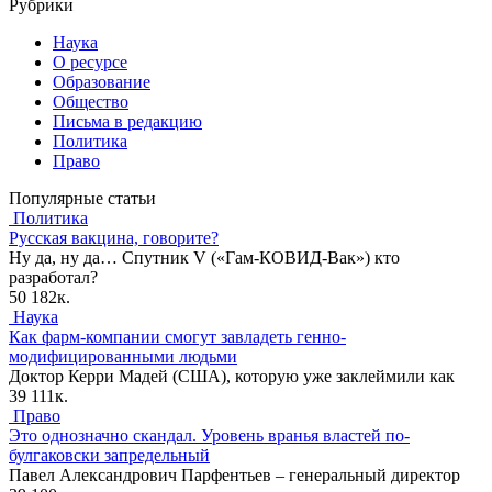
Рубрики
Наука
О ресурсе
Образование
Общество
Письма в редакцию
Политика
Право
Популярные статьи
Политика
Русская вакцина, говорите?
Ну да, ну да… Спутник V («Гам-КОВИД-Вак») кто
разработал?
50
182к.
Наука
Как фарм-компании смогут завладеть генно-
модифицированными людьми
Доктор Керри Мадей (США), которую уже заклеймили как
39
111к.
Право
Это однозначно скандал. Уровень вранья властей по-
булгаковски запредельный
Павел Александрович Парфентьев – генеральный директор