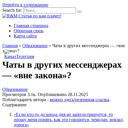
Перейти к содержанию
Search for:
Главная страница
Обратная связь
Карта сайта
Главная
»
Образование
»
Чаты в других мессенджерах — «вне
закона»?
Чаты в других мессенджерах
— «вне закона»?
Образование
Просмотров
3.1к.
Опубликовано
28.11.2025
Поблагодарить автора -
можно здесь
/
резервная ссылка
.
Содержание
«Если кто-то до конца дня не зарегистрируется, то
прошу меня понять, как это говорится, чемодан, вокзал,
дорога»