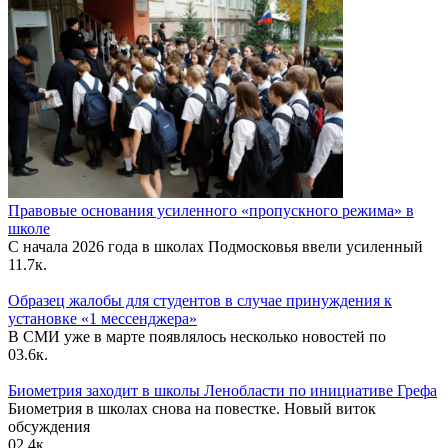
Правовые основания усиленного «пропускного режима» в
школе
С начала 2026 года в школах Подмосковья ввели усиленный
1
1.7к.
Образец жалобы для студентов в случае принуждения к
установке «1 мессенджера»
В СМИ уже в марте появлялось несколько новостей по
0
3.6к.
Биометрия заходит в школы Ленобласти по инициативе Грефа
Биометрия в школах снова на повестке. Новый виток
обсуждения
0
2.4к.