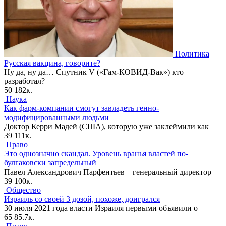
Политика
Русская вакцина, говорите?
Ну да, ну да… Спутник V («Гам-КОВИД-Вак») кто
разработал?
50
182к.
Наука
Как фарм-компании смогут завладеть генно-
модифицированными людьми
Доктор Керри Мадей (США), которую уже заклеймили как
39
111к.
Право
Это однозначно скандал. Уровень вранья властей по-
булгаковски запредельный
Павел Александрович Парфентьев – генеральный директор
39
100к.
Общество
Израиль со своей 3 дозой, похоже, доигрался
30 июля 2021 года власти Израиля первыми объявили о
65
85.7к.