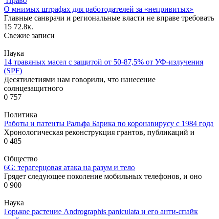
Право
О мнимых штрафах для работодателей за «непривитых»
Главные санврачи и региональные власти не вправе требовать
15
72.8к.
Свежие записи
Наука
14 травяных масел с защитой от 50-87,5% от УФ-излучения
(SPF)
Десятилетиями нам говорили, что нанесение
солнцезащитного
0
757
Политика
Работы и патенты Ральфа Барика по коронавирусу с 1984 года
Хронологическая реконструкция грантов, публикаций и
0
485
Общество
6G: терагерцовая атака на разум и тело
Грядет следующее поколение мобильных телефонов, и оно
0
900
Наука
Горькое растение Andrographis paniculata и его анти-спайк