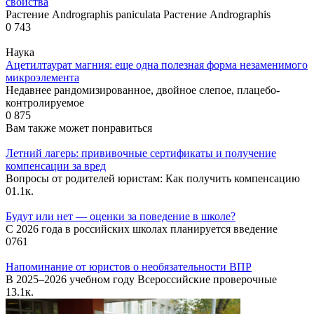
свойства
Растение Andrographis paniculata Растение Andrographis
0
743
Наука
Ацетилтаурат магния: еще одна полезная форма незаменимого
микроэлемента
Недавнее рандомизированное, двойное слепое, плацебо-
контролируемое
0
875
Вам также может понравиться
Летний лагерь: прививочные сертификаты и получение
компенсации за вред
Вопросы от родителей юристам: Как получить компенсацию
0
1.1к.
Будут или нет — оценки за поведение в школе?
С 2026 года в российских школах планируется введение
0
761
Напоминание от юристов о необязательности ВПР
В 2025–2026 учебном году Всероссийские проверочные
1
3.1к.