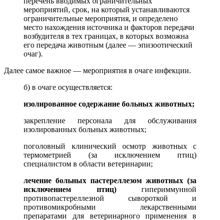
перечень вводимых ограничительных
мероприятий, срок, на который устанавливаются
ограничительные мероприятия, и определено
место нахождения источника и факторов передачи
возбудителя в тех границах, в которых возможна
его передача животным (далее — эпизоотический
очаг).
Далее самое важное — мероприятия в очаге инфекции.
б) в очаге осуществляется:
изолированное содержание больных животных;
закрепление персонала для обслуживания
изолированных больных животных;
поголовный клинический осмотр животных с
термометрией (за исключением птиц)
специалистом в области ветеринарии;
лечение больных пастереллезом животных (за
исключением птиц)
гипериммунной
противопастереллезной сывороткой и
противомикробными лекарственными
препаратами для ветеринарного применения в