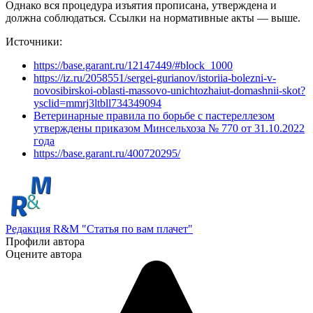
Однако вся процедура изъятия прописана, утверждена и
должна соблюдаться. Ссылки на нормативные акты — выше.
Источники:
https://base.garant.ru/12147449/#block_1000
https://iz.ru/2058551/sergei-gurianov/istoriia-bolezni-v-
novosibirskoi-oblasti-massovo-unichtozhaiut-domashnii-skot?
ysclid=mmrj3ltbll734349094
Ветеринарные правила по борьбе с пастереллезом
утверждены приказом Минсельхоза № 770 от 31.10.2022
года
https://base.garant.ru/400720295/
Редакция R&M "Статья по вам плачет"
Профили автора
Оцените автора