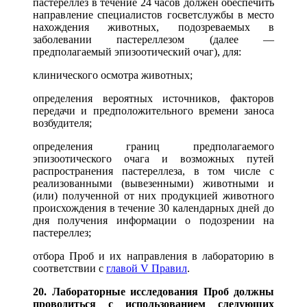
пастереллез в течение 24 часов должен обеспечить
направление специалистов госветслужбы в место
нахождения животных, подозреваемых в
заболевании пастереллезом (далее —
предполагаемый эпизоотический очаг), для:
клинического осмотра животных;
определения вероятных источников, факторов
передачи и предположительного времени заноса
возбудителя;
определения границ предполагаемого
эпизоотического очага и возможных путей
распространения пастереллеза, в том числе с
реализованными (вывезенными) животными и
(или) полученной от них продукцией животного
происхождения в течение 30 календарных дней до
дня получения информации о подозрении на
пастереллез;
отбора Проб и их направления в лабораторию в
соответствии с
главой V Правил
.
20. Лабораторные исследования Проб должны
проводиться с использованием следующих