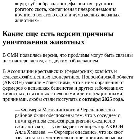
ящур, губкообразная энцефалопатия крупного
рогатого скота, контагиозная плевропневмония
крупного рогатого скота и чума мелких жвачных
животных».
Какие еще есть версии причины
уничтожения животных
В СМИ появилась версия, что проблемы могут быть связаны
не с пастереллезом, а с другим заболеванием.
В Ассоциации крестьянских (фермерских) хозяйств и
сельскохозяйственных кооперативов Новосибирской области
(АККОН) заявили «Известиям», что к ним обращения от
фермеров о вспышках бешенства и других заболеваниях
животных, связанных с неясными или инфекционными
причинами, якобы стали поступать
с октября 2025 года.
— Фермеры Маслянинского и Черепановского
районов были обеспокоены тем, что в соседнем с
ними крупном сельхозпредприятии ежедневно
сжигают скот, — утверждает гендиректор АККОН
Алла Хмелёва. — Фермеры опасались, что их скот
заразится, и самостоятельно предпринимали меры