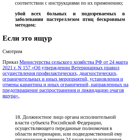
соответствии с инструкциями по их применению;
убой всех больных и подозреваемых в
заболевании пастереллезом птиц бескровным
методом;
Если это ящур
Смотрим
Приказ
Министерства сельского хозяйства РФ от 24 марта
2021 г. N 157 «Об утверждении Ветеринарных правил
осуществления профилактических, диагностических,
ограничительных и иных мероприятий, установления и
отмены карантина и иных ограничений, направленных на
предотвращение распространения и ликвидацию очагов
ящура».
18. Должностное лицо органа исполнительной
власти субъекта Российской Федерации,
осуществляющего переданные полномочия в
области ветеринарии, или подведомственной ему
организации в течение 24 часов после получения