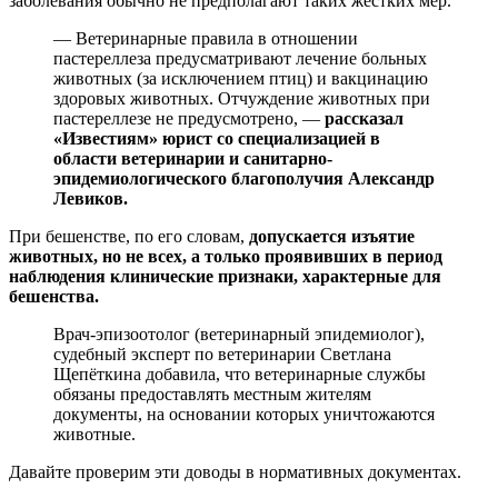
заболевания обычно не предполагают таких жестких мер.
— Ветеринарные правила в отношении
пастереллеза предусматривают лечение больных
животных (за исключением птиц) и вакцинацию
здоровых животных. Отчуждение животных при
пастереллезе не предусмотрено, —
рассказал
«Известиям» юрист со специализацией в
области ветеринарии и санитарно-
эпидемиологического благополучия Александр
Левиков.
При бешенстве, по его словам,
допускается изъятие
животных, но не всех, а только проявивших в период
наблюдения клинические признаки, характерные для
бешенства.
Врач-эпизоотолог (ветеринарный эпидемиолог),
судебный эксперт по ветеринарии Светлана
Щепёткина добавила, что ветеринарные службы
обязаны предоставлять местным жителям
документы, на основании которых уничтожаются
животные.
Давайте проверим эти доводы в нормативных документах.