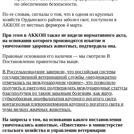
по обеспечению безопасности.
По ее словам, сигналы о том, что в одном из крупных
хозяйств Ордынского района заболел скот, поступили в
АККОН от местных фермеров 4 марта.
При этом в АККОН также не видели нормативного акта,
на основании которого производятся изъятие и
уничтожение здоровых животных, подтвердила она.
Правовые основания его наличия — мы смотрели В
Постановлении правительства выше.
В Россельхознадзоре заверили, что российская система
государственной ветеринарной службы «неоднократно
отмечалась на международном уровне», что позволило
получить и ежегодно подтверждать международные статусы
благополучия по таким заразным болезням, как ящур,
губкообразная энцефалопатия крупного рогатого скота,
контагиозная плевропневмония крупного рогатого скота и
чума мелких жвачных животных.
На запросы о том, на основании какого постановления
уничтожались животные, «Известиям» в министерстве
сельского хозяйства и управлении ветеринарии