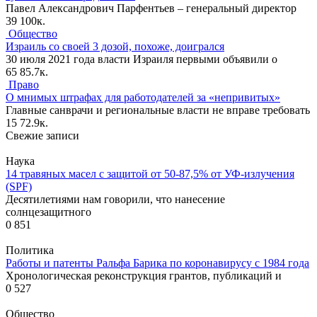
Павел Александрович Парфентьев – генеральный директор
39
100к.
Общество
Израиль со своей 3 дозой, похоже, доигрался
30 июля 2021 года власти Израиля первыми объявили о
65
85.7к.
Право
О мнимых штрафах для работодателей за «непривитых»
Главные санврачи и региональные власти не вправе требовать
15
72.9к.
Свежие записи
Наука
14 травяных масел с защитой от 50-87,5% от УФ-излучения
(SPF)
Десятилетиями нам говорили, что нанесение
солнцезащитного
0
851
Политика
Работы и патенты Ральфа Барика по коронавирусу с 1984 года
Хронологическая реконструкция грантов, публикаций и
0
527
Общество