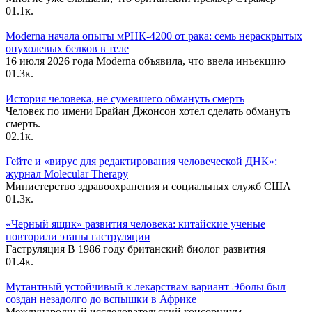
0
1.1к.
Moderna начала опыты мРНК-4200 от рака: семь нераскрытых
опухолевых белков в теле
16 июля 2026 года Moderna объявила, что ввела инъекцию
0
1.3к.
История человека, не сумевшего обмануть смерть
Человек по имени Брайан Джонсон хотел сделать обмануть
смерть.
0
2.1к.
Гейтс и «вирус для редактирования человеческой ДНК»:
журнал Molecular Therapy
Министерство здравоохранения и социальных служб США
0
1.3к.
«Черный ящик» развития человека: китайские ученые
повторили этапы гаструляции
Гаструляция В 1986 году британский биолог развития
0
1.4к.
Мутантный устойчивый к лекарствам вариант Эболы был
создан незадолго до вспышки в Африке
Международный исследовательский консорциум,