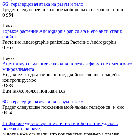
6G: терагерцовая атака на разум и тело
Грядет следующее поколение мобильных телефонов, и оно
0
954
Наука
Горькое растение Andrographis paniculata и его анти-спайк
свойства
Растение Andrographis paniculata Растение Andrographis
0
765
Наука
Ацетилтаурат магния: еще одна полезная форма незаменимого
микроэлемента
Недавнее рандомизированное, двойное слепое, плацебо-
контролируемое
0
889
Вам также может понравиться
6G: терагерцовая атака на разум и тело
Грядет следующее поколение мобильных телефонов, и оно
0
954
Цифровое удостоверение личности в Британии удалось
поставить на паузу
Многие уже слышали, что британский премьер Страмер