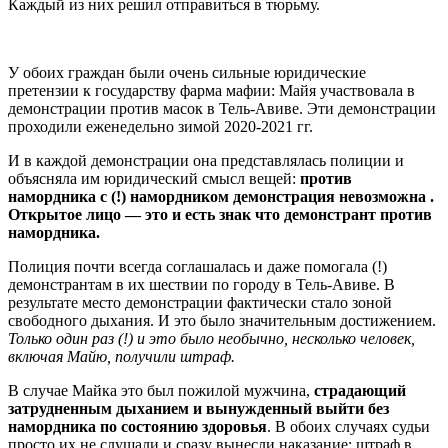
Каждый из них решил отправиться в тюрьму.
У обоих граждан были очень сильные юридические
претензии к государству фарма мафии: Майя участвовала в
демонстрации против масок в Тель-Авиве. Эти демонстрации
проходили еженедельно зимой 2020-2021 гг.
И в каждой демонстрации она представлялась полиции и
объясняла им юридический смысл вещей:
против
намордника с (!) намордником демонстрация невозможна .
Открытое лицо — это и есть знак что демонстрант против
намордника.
Полиция почти всегда соглашалась и даже помогала (!)
демонстрантам в их шествии по городу в Тель-Авиве. В
результате место демонстрации фактически стало зоной
свободного дыхания. И это было значительным достижением.
Только один раз (!) и это было необычно, несколько человек,
включая Майю, получили штраф.
В случае Майка это был пожилой мужчина,
страдающий
затрудненным дыханием и вынужденный выйти без
намордника по состоянию здоровья
. В обоих случаях судьи
просто их не слушали и сразу вынесли наказание: штраф в