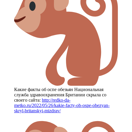
Какие факты об оспе обезьян Национальная
служба здравоохранения Британии скрыла со
своего сайта:
http://redko-da-
metko.ru/2022/05/26/kakie-facty-ob-ospe-obezyan-
skryl-britanskyi-mizdrav/