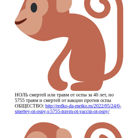
НОЛЬ смертей или травм от оспы за 40 лет, но
5755 травм и смертей от вакцин против оспы
ОБЩЕСТВО:
http://redko-da-metko.ru/2022/05/24/0-
smertey-ot-ospy-i-5755-travm-ot-vaccin-ot-ospy/