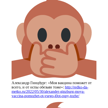
Александр Гинцбург: «Моя вакцина поможет от
всего, и от оспы обезьян тоже»:
http://redko-da-
metko.ru/2022/05/30/alexander-ginzburg-moya-
vaccina-pomozhet-ot-vsego-i0ot-ospy-tozhe/