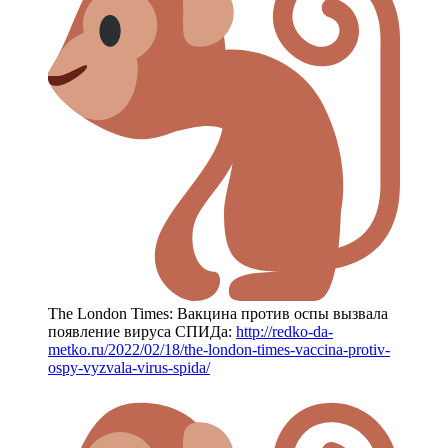
The London Times: Вакцина против оспы вызвала
появление вируса СПИДа:
http://redko-da-
metko.ru/2022/02/18/the-london-times-vaccina-protiv-
ospy-vyzvala-virus-spida/