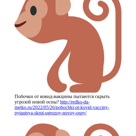
Побочки от ковид-вакцины пытаются скрыть
угрозой новой оспы?
http://redko-da-
metko.ru/2022/05/26/pobochki-ot-kovid-vacciny-
pytautsya-skrut-ugrozoy-novoy-ospy/