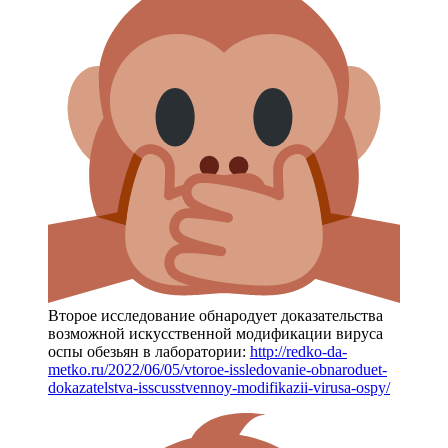
Второе исследование обнародует доказательства
возможной искусственной модификации вируса
оспы обезьян в лаборатории:
http://redko-da-
metko.ru/2022/06/05/vtoroe-issledovanie-obnaroduet-
dokazatelstva-isscusstvennoy-modifikazii-virusa-ospy/