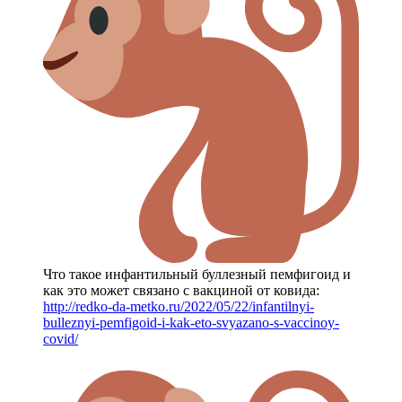
Что такое инфантильный буллезный пемфигоид и
как это может связано с вакциной от ковида:
http://redko-da-metko.ru/2022/05/22/infantilnyi-
bulleznyi-pemfigoid-i-kak-eto-svyazano-s-vaccinoy-
covid/