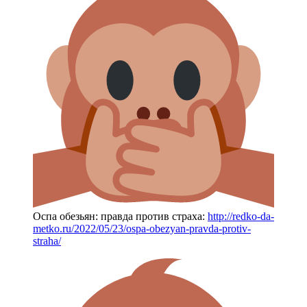
Оспа обезьян: правда против страха:
http://redko-da-
metko.ru/2022/05/23/ospa-obezyan-pravda-protiv-
straha/