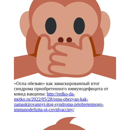
«Оспа обезьян» как замаскированный итог
синдрома приобретенного иммунодефицита от
ковид вакцины:
http://redko-da-
metko.ru/2022/05/28/ospa-obezyan-kak-
zamaskirovannyi-itog-syndroma-priobretennogo-
immunodefizita-ot-covidvacciny/