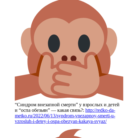
“Синдром внезапной смерти” у взрослых и детей
и “оспа обезьян” — какая связь?:
http://redko-da-
metko.ru/2022/06/13/syndrom-vnezapnoy-smerti-u-
vzrosluh-i-detey-i-ospa-obezyan-kakaya-svyaz/