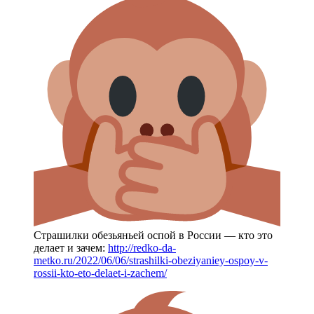
Страшилки обезьяньей оспой в России — кто это
делает и зачем:
http://redko-da-
metko.ru/2022/06/06/strashilki-obeziyaniey-ospoy-v-
rossii-kto-eto-delaet-i-zachem/