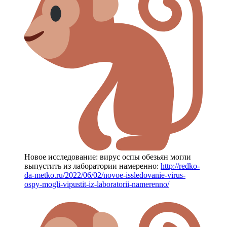
Новое исследование: вирус оспы обезьян могли
выпустить из лаборатории намеренно:
http://redko-
da-metko.ru/2022/06/02/novoe-issledovanie-virus-
ospy-mogli-vipustit-iz-laboratorii-namerenno/