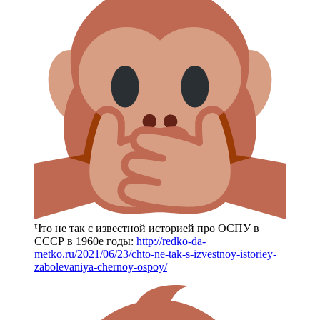
Что не так с известной историей про ОСПУ в
СССР в 1960е годы:
http://redko-da-
metko.ru/2021/06/23/chto-ne-tak-s-izvestnoy-istoriey-
zabolevaniya-chernoy-ospoy/