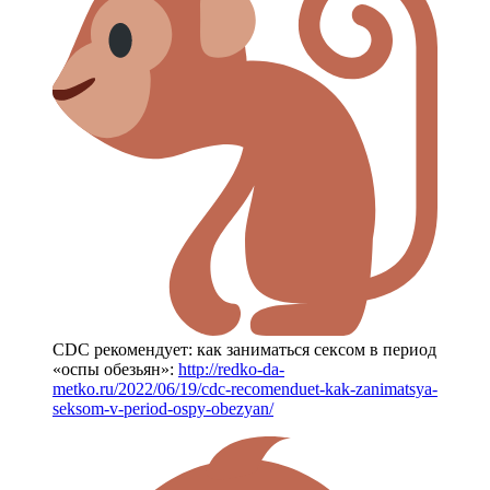
CDC рекомендует: как заниматься сексом в период
«оспы обезьян»:
http://redko-da-
metko.ru/2022/06/19/cdc-recomenduet-kak-zanimatsya-
seksom-v-period-ospy-obezyan/