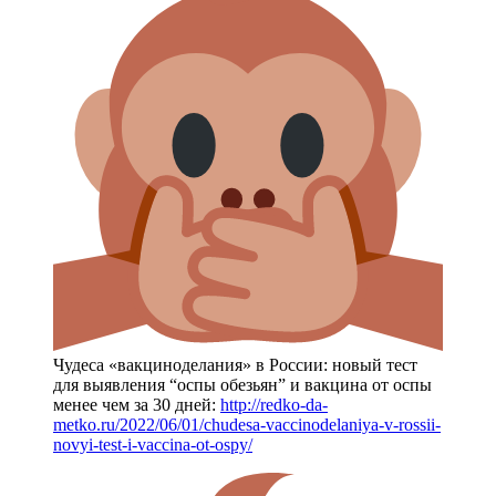
Чудеса «вакциноделания» в России: новый тест
для выявления “оспы обезьян” и вакцина от оспы
менее чем за 30 дней:
http://redko-da-
metko.ru/2022/06/01/chudesa-vaccinodelaniya-v-rossii-
novyi-test-i-vaccina-ot-ospy/