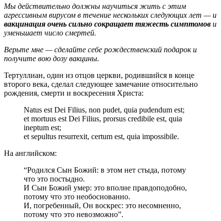
Мы действительно должны научиться жить с этим
агрессивным вирусом в течение нескольких следующих лет — и
вакцинация очень сильно сокращает тяжесть симптомов
и
уменьшает число смертей.
Верьте мне — сделайте себе рождественский подарок и
получите вою дозу вакцины.
Тертуллиан, один из отцов церкви, родившийся в конце
второго века, сделал следующее замечание относительно
рождения, смерти и воскресения Христа:
Natus est Dei Filius, non pudet, quia pudendum est;
et mortuus est Dei Filius, prorsus credibile est, quia
ineptum est;
et sepultus resurrexit, certum est, quia impossibile.
На английском:
“Родился Сын Божий: в этом нет стыда, потому
что это постыдно.
И Сын Божий умер: это вполне правдоподобно,
потому что это необоснованно.
И, погребенный, Он воскрес: это несомненно,
потому что это невозможно”.