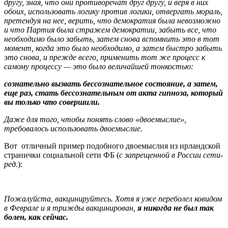
другу, зная, что они противоречат друг другу, и веря в них
обоих, использовать логику против логики, отвергать мораль,
претендуя на нее, верить, что демократия была невозможно
и что Партия была стражем демократии, забыть все, что
необходимо было забыть, затем снова вспомнить это в тот
момент, когда это было необходимо, а затем быстро забыть
это снова, и прежде всего, применить тот же процесс к
самому процессу — это было величайшей тонкостью:
сознательно вызвать бессознательное состояние, а затем,
еще раз, стать бессознательным от акта гипноза, который
вы только что совершили.
Даже для того, чтобы понять слово «двоемыслие»,
требовалось использовать двоемыслие.
Вот отличный пример подобного двоемыслия из ирландской
странички социальной сети ФБ (
с запрещенной в России сети-
ред.
):
Пожалуйста, вакцинируйтесь. Хотя я уже переболел ковидом
в Феврале и я трижды вакцинирован,
я никогда не был так
болен, как сейчас.