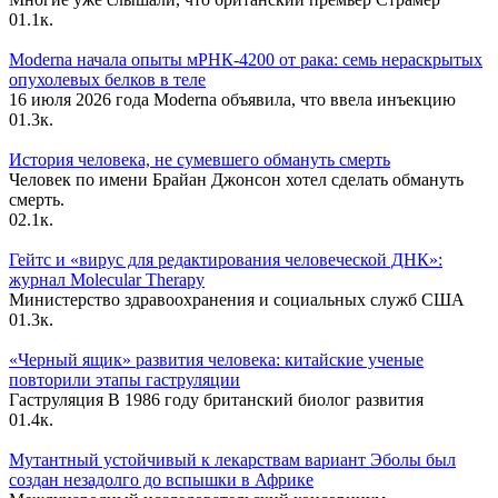
0
1.1к.
Moderna начала опыты мРНК-4200 от рака: семь нераскрытых
опухолевых белков в теле
16 июля 2026 года Moderna объявила, что ввела инъекцию
0
1.3к.
История человека, не сумевшего обмануть смерть
Человек по имени Брайан Джонсон хотел сделать обмануть
смерть.
0
2.1к.
Гейтс и «вирус для редактирования человеческой ДНК»:
журнал Molecular Therapy
Министерство здравоохранения и социальных служб США
0
1.3к.
«Черный ящик» развития человека: китайские ученые
повторили этапы гаструляции
Гаструляция В 1986 году британский биолог развития
0
1.4к.
Мутантный устойчивый к лекарствам вариант Эболы был
создан незадолго до вспышки в Африке