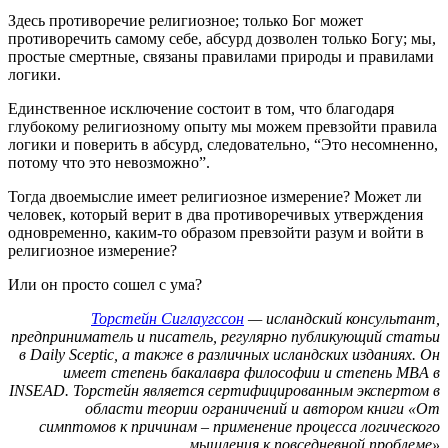
Здесь противоречие религиозное; только Бог может
противоречить самому себе, абсурд дозволен только Богу; мы,
простые смертные, связаны правилами природы и правилами
логики.
Единственное исключение состоит в том, что благодаря
глубокому религиозному опыту мы можем превзойти правила
логики и поверить в абсурд, следовательно, “Это несомненно,
потому что это невозможно”.
Тогда двоемыслие имеет религиозное измерение? Может ли
человек, который верит в два противоречивых утверждения
одновременно, каким-то образом превзойти разум и войти в
религиозное измерение?
Или он просто сошел с ума?
Торстейн Сиглаугссон
— исландский консультант,
предприниматель и писатель, регулярно публикующий статьи
в Daily Sceptic, а также в различных исландских изданиях. Он
имеет степень бакалавра философии и степень MBA в
INSEAD. Торстейн является сертифицированным экспертом в
области теории ограничений и автором книги «От
симптомов к причинам – применение процесса логического
мышления к повседневной проблеме»