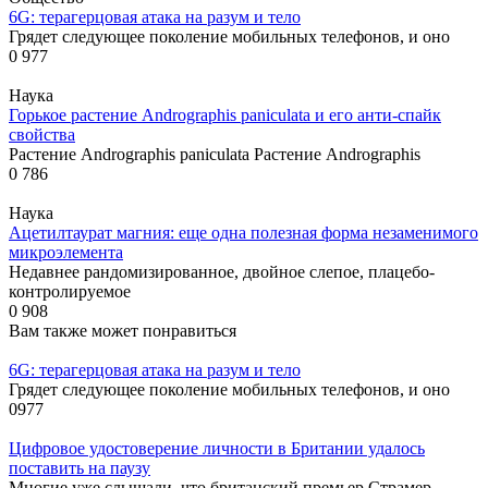
6G: терагерцовая атака на разум и тело
Грядет следующее поколение мобильных телефонов, и оно
0
977
Наука
Горькое растение Andrographis paniculata и его анти-спайк
свойства
Растение Andrographis paniculata Растение Andrographis
0
786
Наука
Ацетилтаурат магния: еще одна полезная форма незаменимого
микроэлемента
Недавнее рандомизированное, двойное слепое, плацебо-
контролируемое
0
908
Вам также может понравиться
6G: терагерцовая атака на разум и тело
Грядет следующее поколение мобильных телефонов, и оно
0
977
Цифровое удостоверение личности в Британии удалось
поставить на паузу
Многие уже слышали, что британский премьер Страмер