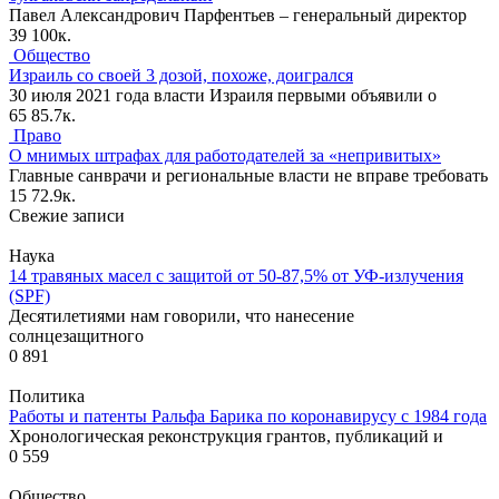
Павел Александрович Парфентьев – генеральный директор
39
100к.
Общество
Израиль со своей 3 дозой, похоже, доигрался
30 июля 2021 года власти Израиля первыми объявили о
65
85.7к.
Право
О мнимых штрафах для работодателей за «непривитых»
Главные санврачи и региональные власти не вправе требовать
15
72.9к.
Свежие записи
Наука
14 травяных масел с защитой от 50-87,5% от УФ-излучения
(SPF)
Десятилетиями нам говорили, что нанесение
солнцезащитного
0
891
Политика
Работы и патенты Ральфа Барика по коронавирусу с 1984 года
Хронологическая реконструкция грантов, публикаций и
0
559
Общество