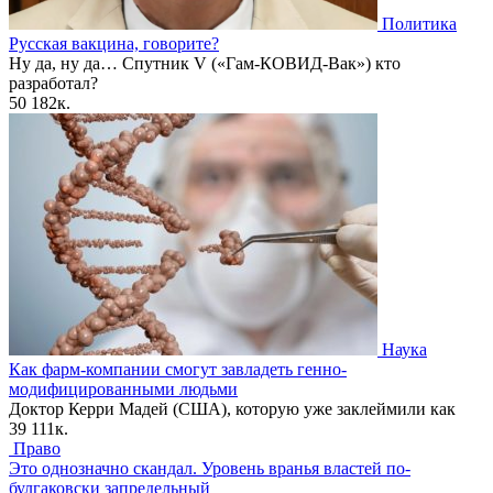
Политика
Русская вакцина, говорите?
Ну да, ну да… Спутник V («Гам-КОВИД-Вак») кто
разработал?
50
182к.
Наука
Как фарм-компании смогут завладеть генно-
модифицированными людьми
Доктор Керри Мадей (США), которую уже заклеймили как
39
111к.
Право
Это однозначно скандал. Уровень вранья властей по-
булгаковски запредельный