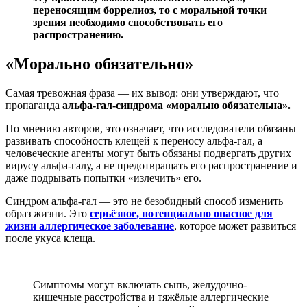
переносящим боррелиоз, то с моральной точки
зрения необходимо способствовать его
распространению.
«Морально обязательно»
Самая тревожная фраза — их вывод: они утверждают, что
пропаганда
альфа-гал-синдрома «морально обязательна».
По мнению авторов, это означает, что исследователи обязаны
развивать способность клещей к переносу альфа-гал, а
человеческие агенты могут быть обязаны подвергать других
вирусу альфа-галу, а не предотвращать его распространение и
даже подрывать попытки «излечить» его.
Синдром альфа-гал — это не безобидный способ изменить
образ жизни. Это
серьёзное, потенциально опасное для
жизни аллергическое заболевание
, которое может развиться
после укуса клеща.
Симптомы могут включать сыпь, желудочно-
кишечные расстройства и тяжёлые аллергические