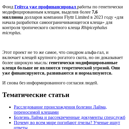
Фонд
Гейтса уже профинансировал
работы по генетически
модифицированным клещам, выделив более
7,6
миллиона
долларов компании Flyttr Limited в 2023 году «для
начала разработки самоограничивающегося клеща» для
контроля тропического скотного клеща
Rhipicephalus
microplus
.
Этот проект не то же самое, что синдром альфа-гал, и
включает клещей крупного рогатого скота, но он доказывает
более широкую мысль:
генетически модифицированные
клещи больше не являются теоретической угрозой. Они
уже финансируются, развиваются и нормализуются.
И снова без информированного согласия людей.
Тематические статьи
Расследование происхождения болезни Лайма,
переносимой клещами
Болезнь Лайма и рассекреченные документы спецслужб
Почему во всем мире погибают пчелы? Ученые ищут
ответы