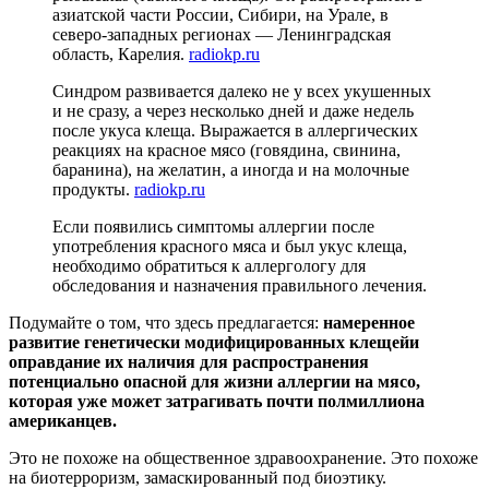
азиатской части России, Сибири, на Урале, в
северо-западных регионах — Ленинградская
область, Карелия.
radiokp.ru
Синдром развивается далеко не у всех укушенных
и не сразу, а через несколько дней и даже недель
после укуса клеща. Выражается в аллергических
реакциях на красное мясо (говядина, свинина,
баранина), на желатин, а иногда и на молочные
продукты.
radiokp.ru
Если появились симптомы аллергии после
употребления красного мяса и был укус клеща,
необходимо обратиться к аллергологу для
обследования и назначения правильного лечения.
Подумайте о том, что здесь предлагается:
намеренное
развитие генетически модифицированных клещейи
оправдание их наличия для распространения
потенциально опасной для жизни аллергии на мясо,
которая уже может затрагивать почти полмиллиона
американцев.
Это не похоже на общественное здравоохранение. Это похоже
на биотерроризм, замаскированный под биоэтику.