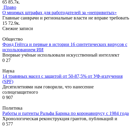
65
85.7к.
Право
О мнимых штрафах для работодателей за «непривитых»
Главные санврачи и региональные власти не вправе требовать
15
72.9к.
Свежие записи
Общество
Фонд Гейтса и первые в истории 16 синтетических вирусов с
использованием ИИ
Впервые учёные использовали искусственный интеллект
0
27
Наука
14 травяных масел с защитой от 50-87,5% от УФ-излучения
(SPF)
Десятилетиями нам говорили, что нанесение
солнцезащитного
0
907
Политика
Работы и патенты Ральфа Барика по коронавирусу с 1984 года
Хронологическая реконструкция грантов, публикаций и
0
577