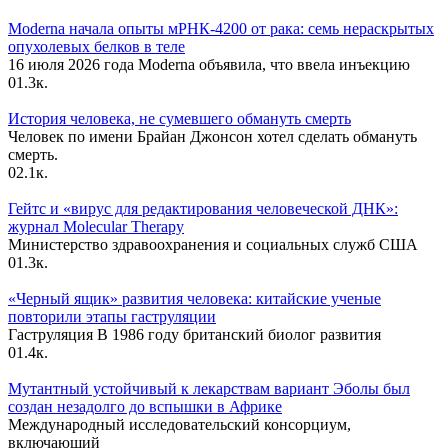
Moderna начала опыты мРНК-4200 от рака: семь нераскрытых
опухолевых белков в теле
16 июля 2026 года Moderna объявила, что ввела инъекцию
0
1.3к.
История человека, не сумевшего обмануть смерть
Человек по имени Брайан Джонсон хотел сделать обмануть
смерть.
0
2.1к.
Гейтс и «вирус для редактирования человеческой ДНК»:
журнал Molecular Therapy
Министерство здравоохранения и социальных служб США
0
1.3к.
«Черный ящик» развития человека: китайские ученые
повторили этапы гаструляции
Гаструляция В 1986 году британский биолог развития
0
1.4к.
Мутантный устойчивый к лекарствам вариант Эболы был
создан незадолго до вспышки в Африке
Международный исследовательский консорциум,
включающий