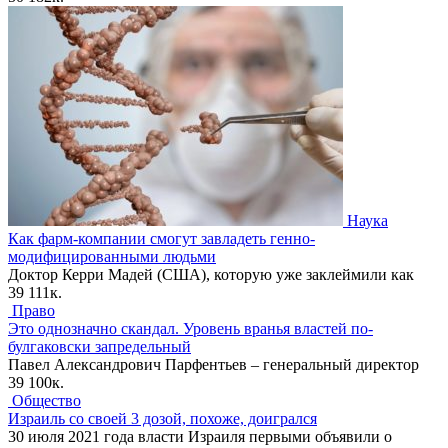
Наука
Как фарм-компании смогут завладеть генно-
модифицированными людьми
Доктор Керри Мадей (США), которую уже заклеймили как
39
111к.
Право
Это однозначно скандал. Уровень вранья властей по-
булгаковски запредельный
Павел Александрович Парфентьев – генеральный директор
39
100к.
Общество
Израиль со своей 3 дозой, похоже, доигрался
30 июля 2021 года власти Израиля первыми объявили о