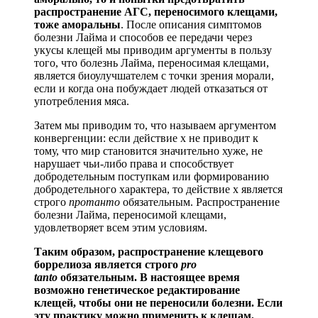
распространение АГС, переносимого клещами,
тоже аморальны
. После описания симптомов
болезни Лайма и способов ее передачи через
укусы клещей мы приводим аргументы в пользу
того, что болезнь Лайма, переносимая клещами,
является биоулучшателем с точки зрения морали,
если и когда она побуждает людей отказаться от
употребления мяса.
Затем мы приводим то, что называем аргументом
конвергенции: если действие x не приводит к
тому, что мир становится значительно хуже, не
нарушает чьи-либо права и способствует
добродетельным поступкам или формированию
добродетельного характера, то действие x является
строго
протанто
обязательным. Распространение
болезни Лайма, переносимой клещами,
удовлетворяет всем этим условиям.
Таким образом, распространение клещевого
боррелиоза является строго
pro
tanto
обязательным. В настоящее время
возможно генетическое редактирование
клещей, чтобы они не переносили болезни. Если
эту практику можно применить к клещам,