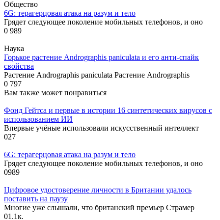
Общество
6G: терагерцовая атака на разум и тело
Грядет следующее поколение мобильных телефонов, и оно
0
989
Наука
Горькое растение Andrographis paniculata и его анти-спайк
свойства
Растение Andrographis paniculata Растение Andrographis
0
797
Вам также может понравиться
Фонд Гейтса и первые в истории 16 синтетических вирусов с
использованием ИИ
Впервые учёные использовали искусственный интеллект
0
27
6G: терагерцовая атака на разум и тело
Грядет следующее поколение мобильных телефонов, и оно
0
989
Цифровое удостоверение личности в Британии удалось
поставить на паузу
Многие уже слышали, что британский премьер Страмер
0
1.1к.