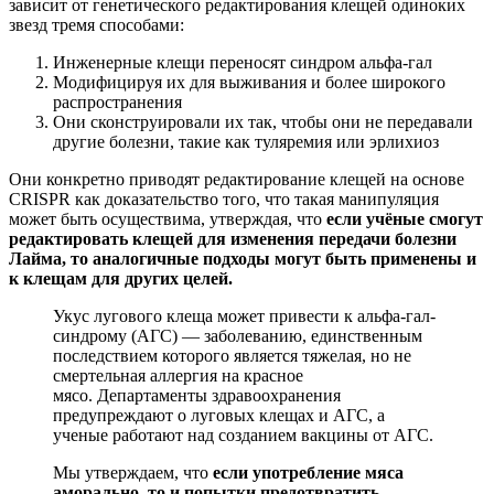
зависит от генетического редактирования клещей одиноких
звезд тремя способами:
Инженерные клещи переносят синдром альфа-гал
Модифицируя их для выживания и более широкого
распространения
Они сконструировали их так, чтобы они не передавали
другие болезни, такие как туляремия или эрлихиоз
Они конкретно приводят редактирование клещей на основе
CRISPR как доказательство того, что такая манипуляция
может быть осуществима, утверждая, что
если учёные смогут
редактировать клещей для изменения передачи болезни
Лайма, то аналогичные подходы могут быть применены и
к клещам для других целей.
Укус лугового клеща может привести к альфа-гал-
синдрому (АГС) — заболеванию, единственным
последствием которого является тяжелая, но не
смертельная аллергия на красное
мясо. Департаменты здравоохранения
предупреждают о луговых клещах и АГС, а
ученые работают над созданием вакцины от АГС.
Мы утверждаем, что
если употребление мяса
аморально, то и попытки предотвратить