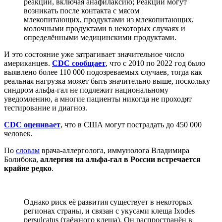
реакции, включая анафилаксию; Реакции могут
возникать после контакта с мясом
млекопитающих, продуктами из млекопитающих,
молочными продуктами в некоторых случаях и
определёнными медицинскими продуктами.
И это состояние уже затрагивает значительное число
американцев.
CDC сообщает
, что с 2010 по 2022 год было
выявлено более 110 000 подозреваемых случаев, тогда как
реальная нагрузка может быть значительно выше, поскольку
синдром альфа-гал не подлежит национальному
уведомлению, а многие пациенты никогда не проходят
тестирование и диагноз.
CDC оценивает
, что в США могут пострадать до 450 000
человек.
По
словам
врача-аллерголога, иммунолога Владимира
Болибока,
аллергия на альфа-гал в России встречается
крайне редко
.
Однако риск её развития существует в некоторых
регионах страны, и связан с укусами клеща Ixodes
persulcatus (таёжного клеща). Он распространён в