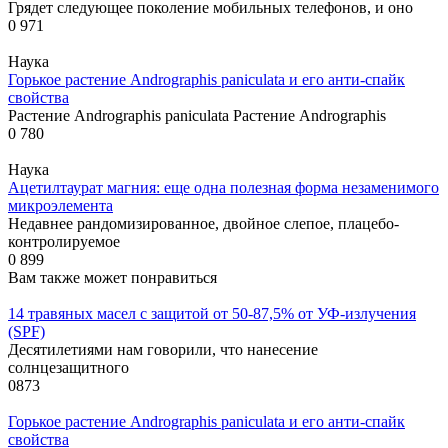
Грядет следующее поколение мобильных телефонов, и оно
0
971
Наука
Горькое растение Andrographis paniculata и его анти-спайк
свойства
Растение Andrographis paniculata Растение Andrographis
0
780
Наука
Ацетилтаурат магния: еще одна полезная форма незаменимого
микроэлемента
Недавнее рандомизированное, двойное слепое, плацебо-
контролируемое
0
899
Вам также может понравиться
14 травяных масел с защитой от 50-87,5% от УФ-излучения
(SPF)
Десятилетиями нам говорили, что нанесение
солнцезащитного
0
873
Горькое растение Andrographis paniculata и его анти-спайк
свойства