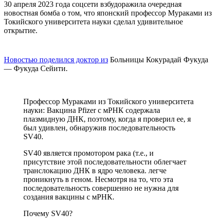
30 апреля 2023 года соцсети взбудоражила очередная
новостная бомба о том, что японский профессор Мураками из
Токийского университета науки сделал удивительное
открытие.
Новостью поделился доктор из
Больницы Кокурадай Фукуда
— Фукуда Сейити.
Профессор Мураками из Токийского университета
науки: Вакцина Pfizer с мРНК содержала
плазмидную ДНК, поэтому, когда я проверил ее, я
был удивлен, обнаружив последовательность
SV40.
SV40 является промотором рака (т.е., и
присутствие этой последовательности облегчает
транслокацию ДНК в ядро человека. легче
проникнуть в геном. Несмотря на то, что эта
последовательность совершенно не нужна для
создания вакцины с мРНК.
Почему SV40?