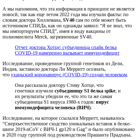
А мы напомним, что эта информация в принципе не является
новосй, так как еще летом 2022 года мы изучали факты: по
словам доктора Хиллемана,
SV40
сам по себе может быть
источником СПИДа, как он однажды заявил: “Я не знал, что
мы импортируем СПИД”, имея в виду вакцины от
полиомиелита Merck, загрязненные SV40.
Отчет доктора Хотце: субъединица спайк белка
COVID-19 намеренно вызывает иммунодефицит
Исследование, проведенное группой генетиков из Дели,
Индия, заставило доктора Ли Мерритт осознать,
что
уханьский коронавирус (COVID-19) создан человеком
.
Она рассказала доктору Стиву Хотце, что
генетики изучили
субъединицу S1 белка spike
, и
их результаты убедили ее, что это та же самая
субъединица S1 вируса 1980-х годов:
вирус
иммунодефицита человека (ВИЧ)
.
Исследование, на которое ссылался Мерритт, называлось
“Сверхъестественное сходство уникальных вставок в белке-
шипе 2019-nCoV с ВИЧ-1 gp120 и Gag” и было опубликовано
в 2020 году группой под руководством Прашанта Прадхана.