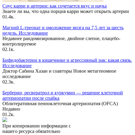
Соус карри и артерии: как сочетается вкус и наука
Знаете ли вы, что одна порция карри может открыть артерии
0
1.4к.
Магний L-треонат и омоложение мозга на 7,5 лет за шесть
недель. Исследование
Недавнее рандомизированное, двойное слепое, плацебо-
контролируемое
0
2.1к.
Бифидобактерии в кишечнике и агрессивный рак: какая связь.
Исследование
Доктор Сабина Хазан и соавторы Новое метагеномное
исследование
0
2.3к.
Берберин, ресвератрол и куркумин — решение клеточной
артериопатии после спайка
Облитеративная пенноклеточная артериопатия (OFCA)
Недавно
0
1.2к.
При копировании информации с
нашего ресурса обязательно