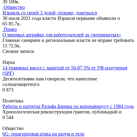
39
100к.
Общество
Израиль со своей 3 дозой, похоже, доигрался
30 июля 2021 года власти Израиля первыми объявили о
65
85.7к.
Право
О мнимых штрафах для работодателей за «непривитых»
Главные санврачи и региональные власти не вправе требовать
15
72.9к.
Свежие записи
Наука
14 травяных масел с защитой от 50-87,5% от УФ-излучения
(SPF)
Десятилетиями нам говорили, что нанесение
солнцезащитного
0
873
Политика
Работы и патенты Ральфа Барика по коронавирусу с 1984 года
Хронологическая реконструкция грантов, публикаций и
0
544
Общество
6G: терагерцовая атака на разум и тело