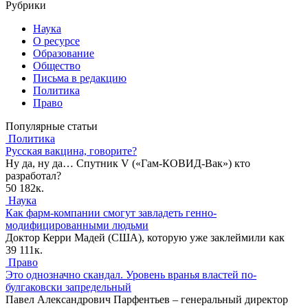
Рубрики
Наука
О ресурсе
Образование
Общество
Письма в редакцию
Политика
Право
Популярные статьи
Политика
Русская вакцина, говорите?
Ну да, ну да… Спутник V («Гам-КОВИД-Вак») кто
разработал?
50
182к.
Наука
Как фарм-компании смогут завладеть генно-
модифицированными людьми
Доктор Керри Мадей (США), которую уже заклеймили как
39
111к.
Право
Это однозначно скандал. Уровень вранья властей по-
булгаковски запредельный
Павел Александрович Парфентьев – генеральный директор