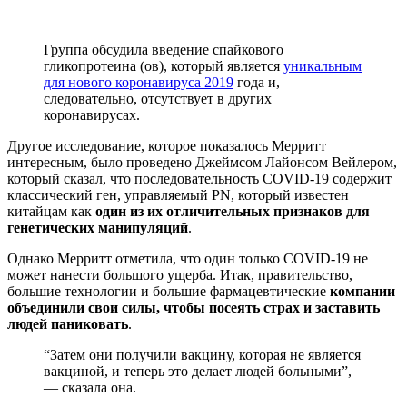
Группа обсудила введение спайкового
гликопротеина (ов), который является
уникальным
для нового коронавируса 2019
года и,
следовательно, отсутствует в других
коронавирусах.
Другое исследование, которое показалось Мерритт
интересным, было проведено Джеймсом Лайонсом Вейлером,
который сказал, что последовательность COVID-19 содержит
классический ген, управляемый PN, который известен
китайцам как
один из их отличительных признаков для
генетических манипуляций
.
Однако Мерритт отметила, что один только COVID-19 не
может нанести большого ущерба. Итак, правительство,
большие технологии и большие фармацевтические
компании
объединили свои силы, чтобы посеять страх и заставить
людей паниковать
.
“Затем они получили вакцину, которая не является
вакциной, и теперь это делает людей больными”,
— сказала она.