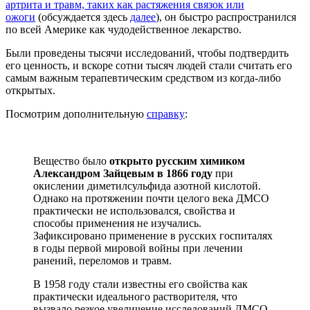
артрита и травм, таких как растяжения связок или
ожоги
(обсуждается здесь
далее
), он быстро распространился
по всей Америке как чудодейственное лекарство.
Были проведены тысячи исследований, чтобы подтвердить
его ценность, и вскоре сотни тысяч людей стали считать его
самым важным терапевтическим средством из когда-либо
открытых.
Посмотрим дополнительную
справку
:
Вещество было
открыто русским химиком
Александром Зайцевым в 1866 году
при
окислении диметилсульфида азотной кислотой.
Однако на протяжении почти целого века ДМСО
практически не использовался, свойства и
способы применения не изучались.
Зафиксировано применение в русских госпиталях
в годы первой мировой войны при лечении
ранений, переломов и травм.
В 1958 году стали известны его свойства как
практически идеального растворителя, что
вызвало резкое увеличение исследований ДМСО.