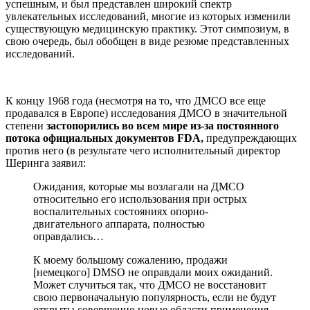
успешным, и был представлен широкий спектр
увлекательных исследований, многие из которых изменили
существующую медицинскую практику. Этот симпозиум, в
свою очередь, был обобщен в виде резюме представленных
исследований.
К концу 1968 года (несмотря на то, что ДМСО все еще
продавался в Европе) исследования ДМСО в значительной
степени
застопорились во всем мире из-за постоянного
потока официальных документов FDA,
предупреждающих
против него (в результате чего исполнительный директор
Шеринга заявил:
Ожидания, которые мы возлагали на ДМСО
относительно его использования при острых
воспалительных состояниях опорно-
двигательного аппарата, полностью
оправдались…
К моему большому сожалению, продажи
[немецкого] DMSO не оправдали моих ожиданий.
Может случиться так, что ДМСО не восстановит
свою первоначальную популярность, если не будут
открыты совершенно новые области применения,