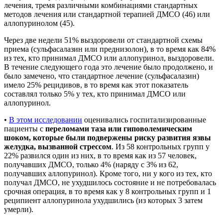
лечения, тремя различными комбинациями стандартных
методов лечения или стандартной терапией ДМСО (46) или
аллопуринолом (45).
Через две недели 51% выздоровели от стандартной схемы
приема (сульфасалазин или преднизолон), в то время как 84%
из тех, кто принимал ДМСО или аллопуринол, выздоровели.
В течение следующего года это лечение было продолжено, и
было замечено, что стандартное лечение (сульфасалазин)
имело 25% рецидивов, в то время как этот показатель
составлял только 5% у тех, кто принимал ДМСО или
аллопуринол.
•
В этом исследовании
оценивались госпитализированные
пациенты с
переломами таза или гиповолемическим
шоком, которые были подвержены риску развития язвы
желудка, вызванной стрессом
. Из 58 контрольных групп у
22% развился один из них, в то время как из 57 человек,
получавших ДМСО, только 4% (наряду с 3% из 62,
получавших аллопуринол). Кроме того, ни у кого из тех, кто
получал ДМСО, не ухудшилось состояние и не потребовалась
срочная операция, в то время как у 8 контрольных групп и 1
реципиент аллопуринола ухудшились (из которых 3 затем
умерли).