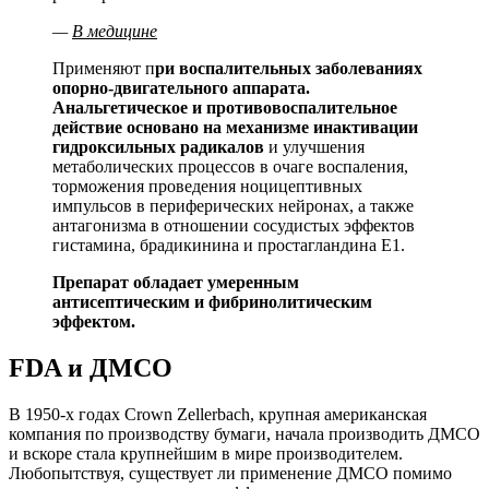
—
В медицине
Применяют п
ри воспалительных заболеваниях
опорно-двигательного аппарата.
Анальгетическое и противовоспалительное
действие основано на механизме инактивации
гидроксильных радикалов
и улучшения
метаболических процессов в очаге воспаления,
торможения проведения ноцицептивных
импульсов в периферических нейронах, а также
антагонизма в отношении сосудистых эффектов
гистамина, брадикинина и простагландина Е1.
Препарат обладает умеренным
антисептическим и фибринолитическим
эффектом.
FDA и ДМСО
В 1950-х годах Crown Zellerbach, крупная американская
компания по производству бумаги, начала производить ДМСО
и вскоре стала крупнейшим в мире производителем.
Любопытствуя, существует ли применение ДМСО помимо