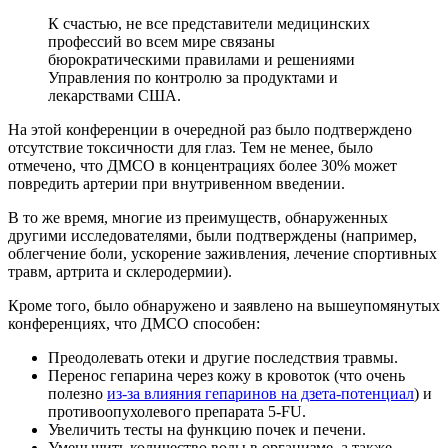
К счастью, не все представители медицинских
профессий во всем мире связаны
бюрократическими правилами и решениями
Управления по контролю за продуктами и
лекарствами США.
На этой конференции в очередной раз было подтверждено
отсутствие токсичности для глаз. Тем не менее, было
отмечено, что ДМСО в концентрациях более 30% может
повредить артерии при внутривенном введении.
В то же время, многие из преимуществ, обнаруженных
другими исследователями, были подтверждены (например,
облегчение боли, ускорение заживления, лечение спортивных
травм, артрита и склеродермии).
Кроме того, было обнаружено и заявлено на вышеупомянутых
конференциях, что ДМСО способен:
Преодолевать отеки и другие последствия травмы.
Перенос гепарина через кожу в кровоток (что очень
полезно
из-за влияния гепаринов на дзета-потенциал
) и
противоопухолевого препарата 5-FU.
Увеличить тесты на функцию почек и печени.
Уменьшить количество воды в организме, а также