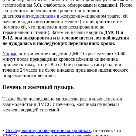
гемоглобином 5,0), слабостью, обмороками и одышкой. После
экстренного переливания крови и постановки
диагноза
ангиодисплазия
в желудочно-кишечном тракте, ей
начали вводить внутривенно железо (что неприятно и не
помогло ей, что привело к прогрессированию до
терминальной стадии). Затем ей начали вводить
ДМСО и
В-12, она выздоровела и в течение шести лет наблюдения
не нуждалась в последующих переливаниях крови.
У крыс
внутривенное введение ДМСО крысам через 30-60
минут после прекращения кровоснабжения кишечника
привело к тому, что у 28 из 29 не развилась гангрена, и в
течение 24 часов не было никаких признаков ишемического
повреждения кишечника.
Печень и желчный пузырь
Также было исследовано множество различных аспектов
взаимодействия ДМСО с печенью, желчным пузырем и
желчевыводящей системой:
•
Исследование, проведенное на кроликах
, показало, что
ДМСО уменьшает ишемические и реперфузионные