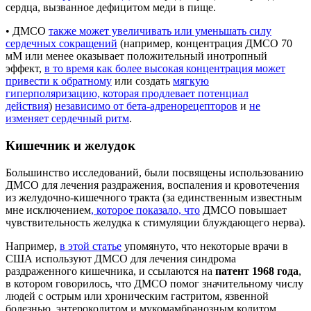
сердца, вызванное дефицитом меди в пище.
• ДМСО
также может увеличивать или уменьшать силу
сердечных сокращений
(например, концентрация ДМСО 70
мМ или менее оказывает положительный инотропный
эффект,
в то время как более высокая концентрация может
привести к обратному
или создать
мягкую
гиперполяризацию, которая продлевает потенциал
действия
)
независимо от бета-адренорецепторов
и
не
изменяет сердечный ритм
.
Кишечник и желудок
Большинство исследований, были посвящены использованию
ДМСО для лечения раздражения, воспаления и кровотечения
из желудочно-кишечного тракта (за единственным известным
мне исключением
, которое показало, что
ДМСО повышает
чувствительность желудка к стимуляции блуждающего нерва).
Например,
в этой статье
упомянуто, что некоторые врачи в
США используют ДМСО для лечения синдрома
раздраженного кишечника, и ссылаются на
патент 1968 года
,
в котором говорилось, что ДМСО помог значительному числу
людей с острым или хроническим гастритом, язвенной
болезнью, энтероколитом и мукомамбранозным колитом.