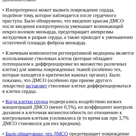
• Изопротеренол может вызвать повреждение сердца,
подобное тому, которое наблюдается после сердечного
приступа. Было обнаружено, что введение крысам ДМСО
после введения изопротеренола уменьшает возникающий
некроз волокон миокарда, предотвращает аневризмы
желудочков и разрыв сердца, а также приводит к уменьшению
остаточной площади фиброза миокарда.
• Ключевым компонентом регенеративной медицины является
использование стволовых клеток (которые обладают
потенциалом к дифференцировке во множество различных
клеток) для замены поврежденных тканей (особенно тех,
которые находятся в критически важных органах). Было
показано, что ДМСО (особенно при приеме другого
лекарства)
заставляет
стволовые клетки дифференцироваться
в клетки сердца.
•
Когда клетки сердца
подвергались воздействию низких
концентраций ДМСО (менее 0,5%), их коэффициент контроля
дыхания и клеточная жизнеспособность по отношению к
контрольным клеткам усиливались (в то время как при 3,7%
ДМСО становился для них вредным).
•
Было обнаружено, что ДМСО
предотвращает повреждение