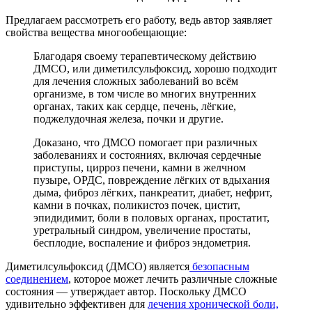
Предлагаем рассмотреть его работу, ведь автор заявляет
свойства вещества многообещающие:
Благодаря своему терапевтическому действию
ДМСО, или диметилсульфоксид, хорошо подходит
для лечения сложных заболеваний во всём
организме, в том числе во многих внутренних
органах, таких как сердце, печень, лёгкие,
поджелудочная железа, почки и другие.
Доказано, что ДМСО помогает при различных
заболеваниях и состояниях, включая сердечные
приступы, цирроз печени, камни в желчном
пузыре, ОРДС, повреждение лёгких от вдыхания
дыма, фиброз лёгких, панкреатит, диабет, нефрит,
камни в почках, поликистоз почек, цистит,
эпидидимит, боли в половых органах, простатит,
уретральный синдром, увеличение простаты,
бесплодие, воспаление и фиброз эндометрия.
Диметилсульфоксид (ДМСО) является
безопасным
соединением
, которое может лечить различные сложные
состояния — утверждает автор. Поскольку ДМСО
удивительно эффективен для
лечения хронической боли,