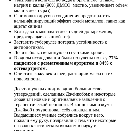
натрия и калия (90% ДМСО, местно, увеличивает объем
мочи в десять раз)
С помощью другого соединения предотвратить
кальцифицирующий эффект солей металлов, таких как
ацетат свинца.
Если давать мышам за десять дней до заражения,
предотвращает сыпной тиф.
Заставить туберкулез потерять устойчивость к
антибиотикам.
Лечить боль, связанную со сгустками крови.
В одном исследовании были получены пользу
77%
пациентов с ревматоидным артритом и 84% с
остеоартритом.
Очистить кожу век и шеи, растворив масла на их
поверхности.
Десятки ученых подтвердили большинство
утверждений, сделанных Джейкобом; а некоторые
добавили новые и оригинальные заявления о
терапевтической ценности. В конце симпозиума
Джейкоб почувствовал себя оправданным.
Выдающиеся ученые собрались вокруг него,
пожали ему руку, поздравили с тем, что некоторые
назвали классическим вкладом в науку и
медицину.