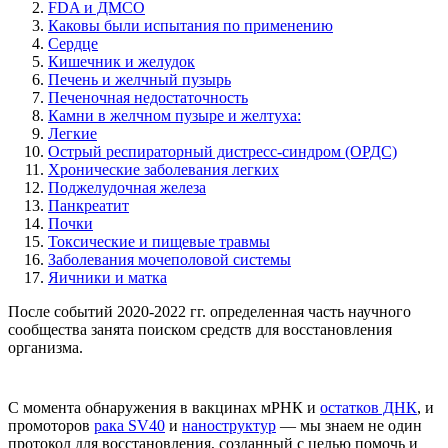
FDA и ДМСО
Каковы были испытания по применению
Сердце
Кишечник и желудок
Печень и желчный пузырь
Печеночная недостаточность
Камни в желчном пузыре и желтуха:
Легкие
Острый респираторный дистресс-синдром (ОРДС)
Хронические заболевания легких
Поджелудочная железа
Панкреатит
Почки
Токсические и пищевые травмы
Заболевания мочеполовой системы
Яичники и матка
После событий 2020-2022 гг. определенная часть научного
сообщества занята поиском средств для восстановления
организма.
С момента обнаружения в вакцинах мРНК и
остатков ДНК
, и
промоторов
рака SV40
и
наноструктур
— мы знаем не один
протокол для восстановления, созданный с целью помочь и