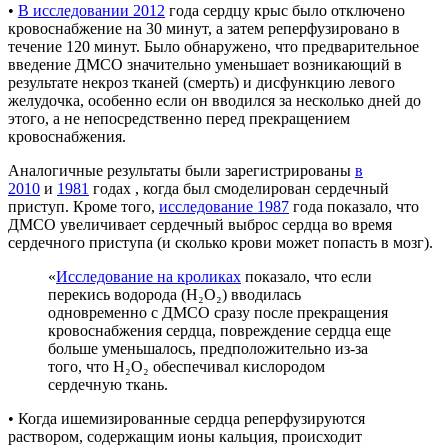
•
В исследовании 2012
года сердцу крыс было отключено
кровоснабжение на 30 минут, а затем реперфузировано в
течение 120 минут. Было обнаружено, что предварительное
введение ДМСО значительно уменьшает возникающий в
результате некроз тканей (смерть) и дисфункцию левого
желудочка, особенно если он вводился за несколько дней до
этого, а не непосредственно перед прекращением
кровоснабжения.
Аналогичные результаты были зарегистрированы
в
2010
и
1981
годах , когда был смоделирован сердечный
приступ. Кроме того,
исследование 1987
года показало, что
ДМСО увеличивает сердечный выброс сердца во время
сердечного приступа (и сколько крови может попасть в мозг).
«
Исследование на кроликах
показало, что если
перекись водорода (H₂O₂) вводилась
одновременно с ДМСО сразу после прекращения
кровоснабжения сердца, повреждение сердца еще
больше уменьшалось, предположительно из-за
того, что H₂O₂ обеспечивал кислородом
сердечную ткань.
• Когда ишемизированные сердца реперфузируются
раствором, содержащим ионы кальция, происходит