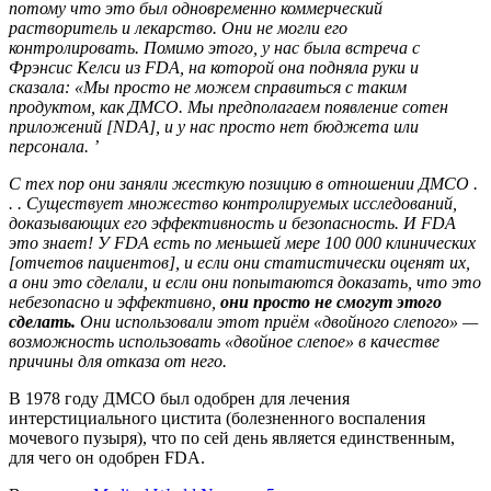
потому что это был одновременно коммерческий
растворитель и лекарство. Они не могли его
контролировать. Помимо этого, у нас была встреча с
Фрэнсис Келси из FDA, на которой она подняла руки и
сказала: «Мы просто не можем справиться с таким
продуктом, как ДМСО. Мы предполагаем появление сотен
приложений [NDA], и у нас просто нет бюджета или
персонала. ’
С тех пор они заняли жесткую позицию в отношении ДМСО .
. . Существует множество контролируемых исследований,
доказывающих его эффективность и безопасность. И FDA
это знает! У FDA есть по меньшей мере 100 000 клинических
[отчетов пациентов], и если они статистически оценят их,
а они это сделали, и если они попытаются доказать, что это
небезопасно и эффективно,
они просто не смогут этого
сделать.
Они использовали этот приём «двойного слепого» —
возможность использовать «двойное слепое» в качестве
причины для отказа от него.
В 1978 году ДМСО был одобрен для лечения
интерстициального цистита (болезненного воспаления
мочевого пузыря), что по сей день является единственным,
для чего он одобрен FDA.