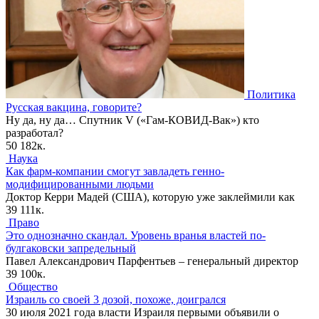
Политика
Русская вакцина, говорите?
Ну да, ну да… Спутник V («Гам-КОВИД-Вак») кто
разработал?
50
182к.
Наука
Как фарм-компании смогут завладеть генно-
модифицированными людьми
Доктор Керри Мадей (США), которую уже заклеймили как
39
111к.
Право
Это однозначно скандал. Уровень вранья властей по-
булгаковски запредельный
Павел Александрович Парфентьев – генеральный директор
39
100к.
Общество
Израиль со своей 3 дозой, похоже, доигрался
30 июля 2021 года власти Израиля первыми объявили о