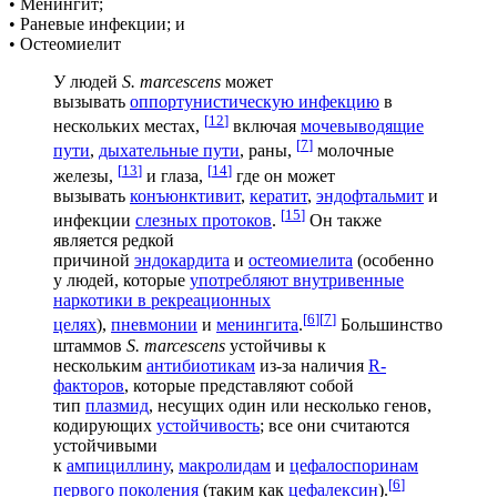
• Менингит;
• Раневые инфекции; и
• Остеомиелит
У людей
S. marcescens
может
вызывать
оппортунистическую инфекцию
в
[
12
]
нескольких местах,
включая
мочевыводящие
[
7
]
пути
,
дыхательные пути
, раны,
молочные
[
13
]
[
14
]
железы,
и глаза,
где он может
вызывать
конъюнктивит
,
кератит
,
эндофтальмит
и
[
15
]
инфекции
слезных протоков
.
Он также
является редкой
причиной
эндокардита
и
остеомиелита
(особенно
у людей, которые
употребляют внутривенные
наркотики в рекреационных
[
6
]
[
7
]
целях
),
пневмонии
и
менингита
.
Большинство
штаммов
S. marcescens
устойчивы к
нескольким
антибиотикам
из-за наличия
R-
факторов
, которые представляют собой
тип
плазмид
, несущих один или несколько генов,
кодирующих
устойчивость
; все они считаются
устойчивыми
к
ампициллину
,
макролидам
и
цефалоспоринам
[
6
]
первого поколения
(таким как
цефалексин
).