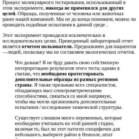
Процесс
молекулярного
тестирования
,
использованный
в
этом
эксперименте
,
никогда
не
применялся
для
других
целей
. Образцы,
полученные
от
человека
или
животных
ранее
нашей
компанией
.
Мы
не
до
конца
понимаем
, можно
ли
проводить
подобные
испытания
в
данной
среде
.
Этот
эксперимент
проводился
исключительно
в
исследовательских
целях
.
Приведенный
лабораторный
отчет
является
отчетом
пользователя.
Предназначен
для
пациентов
—
людей
,
поскольку
мы
не
составляем
экологических
отчетов
.
Что
дальше
?
Я
не
буду
давать
свою
собственную
интерпретацию
результатов
этого
теста
;
однако
я
считаю
, что
необходимо
протестировать
дополнительные
образцы
из
разных
регионов
страны
.
Я
также
призываю
всех
специалистов
,
обладающих
масс
-спектрометрическими
способностями
,
связаться
со
мной
напрямую
,
чтобы
мы
могли
организовать
дополнительные
испытания
/
исследование
химической
структуры
.
Существует
слишком
много
переменных
, которые
необходимо
учитывать
на
этой
ранней
стадии
,
включая
то, был
ли
этот
патоген
специфичен
для
небольшого
,
выберите
район
в
Неаполе
,
штат