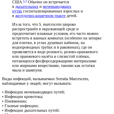
[
7
]
США.
Обычно он встречается
в
дыхательных
и
мочевыводящих
путях
госпитализированных взрослых и
в
желудочно-кишечном тракте
детей.
Из-за того, что
S. marcescens
широко
распространён в окружающей среде и
предпочитает влажные условия, его часто можно
встретить в ванных комнатах (особенно на затирке
для плитки, в углах душевых кабинок, на
водопроводных трубах и в раковинах), где он
проявляется в виде розового, розово-оранжевого
или оранжевого налёта и слизистой плёнки,
питающихся фосфорсодержащими материалами
или жирными веществами, такими как остатки
мыла и шампуня.
Виды инфекций, вызываемых Serratia Marcescens,
наблюдаемые у людей, могут вызывать:
• Инфекции мочевыводящих путей;
• Инфекции кровотока;
• Пневмонию;
• Глазные инфекции;
• Инфекции дыхательных путей;