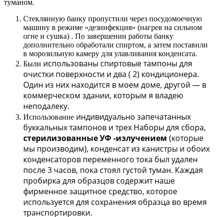
туманом
.
Стеклянную
банку
пропустили
через
посудомоечную
машину
в
режиме «
дезинфекция
»
(
нагрев на
сильном
огне
и
сушка
)
.
По
завершении
работы
банку
дополнительно
обработали
спиртом
, а
затем
поставили
в
морозильную камеру
для
улавливания
конденсата
.
использованы
спиртовые
тампоны
для
Были
очистки
поверхности и
два
(
2
)
кондиционера
.
Один
из них
находится
в
моем
доме
,
другой
—
в
коммерческом
здании
, которым
я
владею
неподалеку
.
индивидуально
запечатанных
Использование
буккальных
тампонов
и
трех
Наборы
для
сбора
,
стерилизованные
УФ
-излучением
(
которые
мы
производим
)
,
конденсат
из
канистры
и
обоих
конденсаторов
переменного
тока был удален
после
3
часов, пока
стоял
густой
туман
.
Каждая
пробирка
для
образцов
содержит
наше
фирменное
защитное
средство
,
которое
используется
для
сохранения
образца
во
время
транспортировки
.