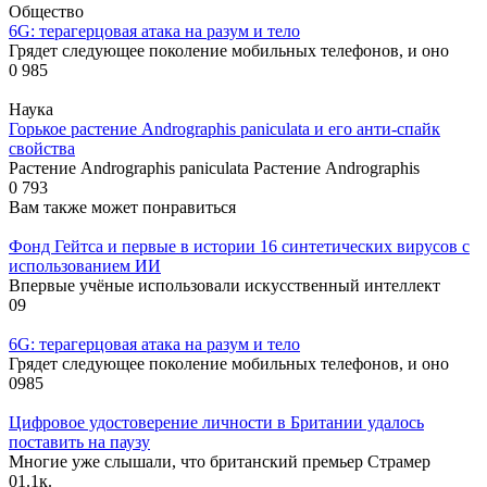
Общество
6G: терагерцовая атака на разум и тело
Грядет следующее поколение мобильных телефонов, и оно
0
985
Наука
Горькое растение Andrographis paniculata и его анти-спайк
свойства
Растение Andrographis paniculata Растение Andrographis
0
793
Вам также может понравиться
Фонд Гейтса и первые в истории 16 синтетических вирусов с
использованием ИИ
Впервые учёные использовали искусственный интеллект
0
9
6G: терагерцовая атака на разум и тело
Грядет следующее поколение мобильных телефонов, и оно
0
985
Цифровое удостоверение личности в Британии удалось
поставить на паузу
Многие уже слышали, что британский премьер Страмер
0
1.1к.