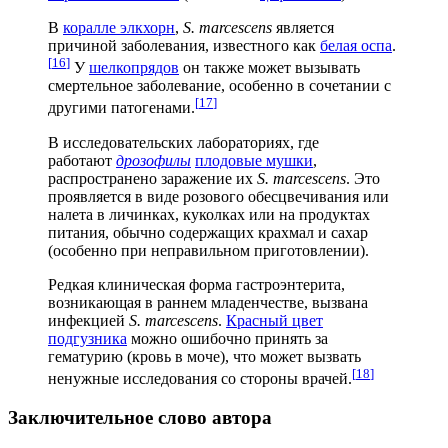
В
коралле элкхорн
,
S. marcescens
является
причиной заболевания, известного как
белая оспа
.
[
16
]
У
шелкопрядов
он также может вызывать
смертельное заболевание, особенно в сочетании с
[
17
]
другими патогенами.
В исследовательских лабораториях, где
работают
дрозофилы
плодовые мушки
,
распространено заражение их
S. marcescens
. Это
проявляется в виде розового обесцвечивания или
налета в личинках, куколках или на продуктах
питания, обычно содержащих крахмал и сахар
(особенно при неправильном приготовлении).
Редкая клиническая форма гастроэнтерита,
возникающая в раннем младенчестве, вызвана
инфекцией
S. marcescens
.
Красный цвет
подгузника
можно ошибочно принять за
гематурию (кровь в моче), что может вызвать
[
18
]
ненужные исследования со стороны врачей.
Заключительное слово автора