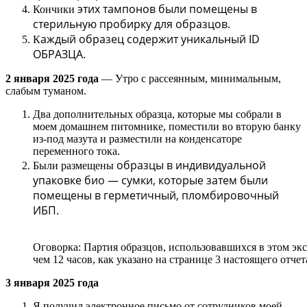
этих
тампонов
были
помещены
в
Кончики
стерильную
пробирку
для
образцов.
аждый
образец
содержит
уникальный
ID
К
ОБРАЗЦА.
2
января
202
5 года
—
Утро
с
рассеянным
,
минимальным
,
слабым
туманом
.
Два
дополнительных
образца
, которые
мы
собрали
в
моем
домашнем
питомнике,
поместили
во
вторую
банку
из-под мазута
и
разместили
на
конденсаторе
переменного
тока
.
образцы
в
индивидуальной
Были размещены
упаковке
био
—
сумки,
которые
затем
были
помещены в герметичный
,
пломбировочный
ИБП.
Оговорка: Партия образцов, использовавшихся в этом экс
чем 12 часов, как указано на странице 3 настоящего отчет
3 января 2025 года
Я получил электронное письмо от сотрудников моей