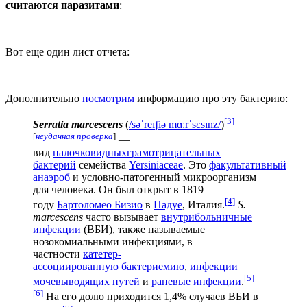
считаются паразитами
:
Вот еще один лист отчета:
Дополнительно
посмотрим
информацию про эту бактерию:
[
3
]
Serratia marcescens
(
/
s
ə
ˈ
r
eɪ
ʃ
i
ə
m
ɑːr
ˈ
s
ɛ
s
ɪ
n
z
/
)
[
неудачная проверка
]
—
вид
палочковидных
грамотрицательных
бактерий
семейства
Yersiniaceae
. Это
факультативный
анаэроб
и условно-патогенный микроорганизм
для человека. Он был открыт в 1819
[
4
]
году
Бартоломео Бизио
в
Падуе
, Италия.
S.
marcescens
часто вызывает
внутрибольничные
инфекции
(ВБИ), также называемые
нозокомиальными инфекциями, в
частности
катетер-
ассоциированную
бактериемию
,
инфекции
[
5
]
мочевыводящих путей
и
раневые инфекции
.
[
6
]
На его долю приходится 1,4% случаев ВБИ в