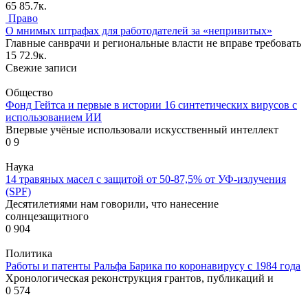
65
85.7к.
Право
О мнимых штрафах для работодателей за «непривитых»
Главные санврачи и региональные власти не вправе требовать
15
72.9к.
Свежие записи
Общество
Фонд Гейтса и первые в истории 16 синтетических вирусов с
использованием ИИ
Впервые учёные использовали искусственный интеллект
0
9
Наука
14 травяных масел с защитой от 50-87,5% от УФ-излучения
(SPF)
Десятилетиями нам говорили, что нанесение
солнцезащитного
0
904
Политика
Работы и патенты Ральфа Барика по коронавирусу с 1984 года
Хронологическая реконструкция грантов, публикаций и
0
574