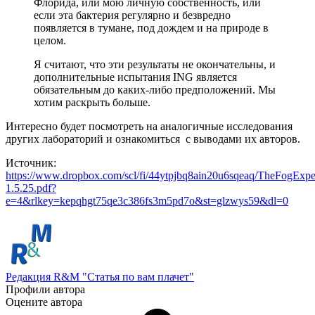
Флорида
,
или
мою
личную
собственность
,
или
если
эта
бактерия
регулярно
и
безвредно
появляется
в
тумане
,
под
дождем
и
на
природе
в
целом
.
Я
считают, что
эти результаты
не
окончательны
,
и
дополнительные
испытания
ING является
обязательным
до
каких-либо предположений
.
М
ы
хотим
раскрыть
больше
.
Интересно будет посмотреть на аналогичные исследования
других лабораторий и ознакомиться с выводами их авторов.
Источник:
https://www.dropbox.com/scl/fi/44ytpjbq8ain20u6sqeaq/TheFogExpe
1.5.25.pdf?
e=4&rlkey=kepqhgt75qe3c386fs3m5pd7o&st=glzwys59&dl=0
Редакция R&M "Статья по вам плачет"
Профили автора
Оцените автора