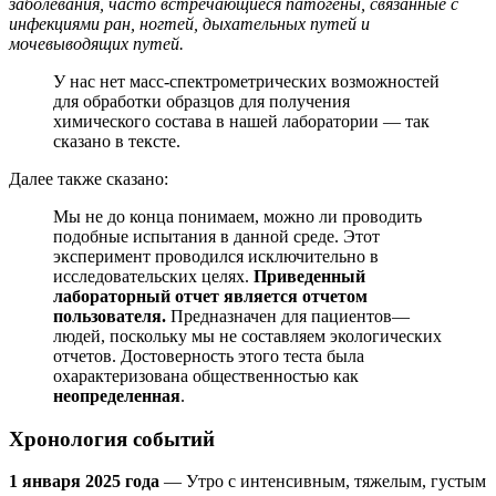
заболевания, часто встречающиеся патогены, связанные с
инфекциями ран, ногтей, дыхательных путей и
мочевыводящих путей.
У нас нет масс-спектрометрических возможностей
для обработки образцов для получения
химического состава в нашей лаборатории — так
сказано в тексте.
Далее также сказано:
Мы
не
до
конца
понимаем
, можно
ли
проводить
подобные
испытания
в
данной
среде
.
Этот
эксперимент
проводился
исключительно
в
исследовательских
целях
.
Приведенный
лабораторный
отчет
является
отчетом
пользователя.
П
редназначен
для
пациентов
—
людей
,
поскольку
мы
не
составляем
экологических
отчетов
.
Достоверность
этого
теста
была
охарактеризована
общественностью
как
неопределенная
.
Хронология
событий
1 января 2025 года
— Утро
с
интенсивным
,
тяжелым
,
густым