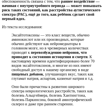
обеспокоенность связана с тем, что
раннее воздействие —
начиная с внутриутробного периода — может повышать
риск таких состояний, как расстройства аутистического
спектра (РАС), ещё до того, как ребёнок сделает свой
первый вдох.
Из текста исследования:
Эксайтотоксины — это класс веществ, обычно
аминокислот или их производных, которые
обычно действуют как нейромедиаторы в
головном мозге, но в чрезмерных количествах
приводят к
перевозбуждению нейронов, что
приводит к состоянию истощения и смерти
. К
настоящему времени идентифицировано более 70
видов эксайтотоксинов, и многие из них имеют
свободный доступ к нашему организму в виде
пищевых добавок
, улучшающих вкус, таких как
глутамат натрия, аспартам, казиенат натрия и т.д.
Они были причастны к развитию широкого
спектра неврологических расстройств, таких как
болезнь Альцгеймера, болезнь Хантингтона,
болезнь Паркинсона, боковой амиотрофический
склероз и даже при раннем старении.