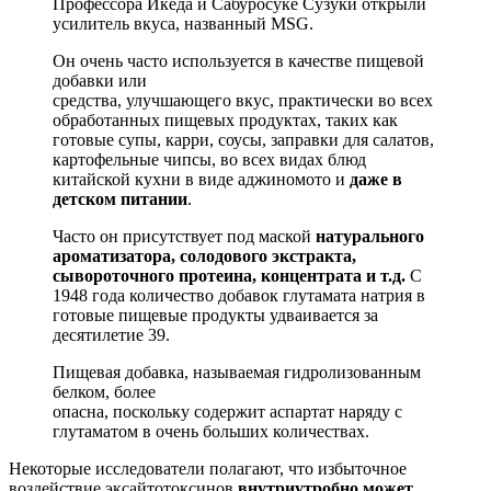
Профессора Икеда и Сабуросуке Сузуки открыли
усилитель вкуса, названный MSG.
Он очень часто используется в качестве пищевой
добавки или
средства, улучшающего вкус, практически во всех
обработанных пищевых продуктах, таких как
готовые супы, карри, соусы, заправки для салатов,
картофельные чипсы, во всех видах блюд
китайской кухни в виде аджиномото и
даже в
детском питании
.
Часто он присутствует под маской
натурального
ароматизатора, солодового экстракта,
сывороточного протеина, концентрата и т.д.
С
1948 года количество добавок глутамата натрия в
готовые пищевые продукты удваивается за
десятилетие 39.
Пищевая добавка, называемая гидролизованным
белком, более
опасна, поскольку содержит аспартат наряду с
глутаматом в очень больших количествах.
Некоторые исследователи полагают, что избыточное
воздействие эксайтотоксинов
внутриутробно может