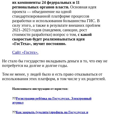
их компоненты 24 федеральных и 11
региональных органов власти.
Основная идея
проекта — объединение на одной
стандартизированной платформе процессов
разработки и использования большинства ГИС. В
силу этого, а также в результате внешних проблем
2021–2023 годов (пандемия, санкции, рост
стоимости разработки) вопрос о том,
с какой
скоростью будет реализовываться идея
«ГосТеха», звучит постоянно.
Сайт «Гостех».
Не стало бы государство вкладывать деньги в то, что ему не
потребуется на долгие и долгие годы.
Тем не менее, у людей было и есть право отказываться от
использования этих платформ, в том числе у их родителей.
Напоминаем инструкции от юристов:
??
Регистрация ребёнка на Госуслугах. Электронный
журнал
??
Как закрыть (удалить) профиль на Госуслугах и