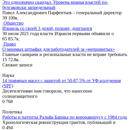
Это однозначно скандал. Уровень вранья властей по-
булгаковски запредельный
Павел Александрович Парфентьев – генеральный директор
39
100к.
Общество
Израиль со своей 3 дозой, похоже, доигрался
30 июля 2021 года власти Израиля первыми объявили о
65
85.7к.
Право
О мнимых штрафах для работодателей за «непривитых»
Главные санврачи и региональные власти не вправе требовать
15
72.8к.
Свежие записи
Наука
14 травяных масел с защитой от 50-87,5% от УФ-излучения
(SPF)
Десятилетиями нам говорили, что нанесение
солнцезащитного
0
768
Политика
Работы и патенты Ральфа Барика по коронавирусу с 1984 года
Хронологическая реконструкция грантов, публикаций и
0
494