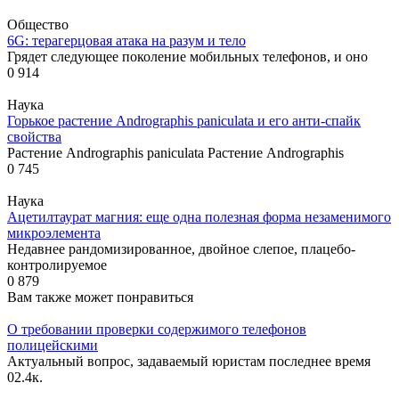
Общество
6G: терагерцовая атака на разум и тело
Грядет следующее поколение мобильных телефонов, и оно
0
914
Наука
Горькое растение Andrographis paniculata и его анти-спайк
свойства
Растение Andrographis paniculata Растение Andrographis
0
745
Наука
Ацетилтаурат магния: еще одна полезная форма незаменимого
микроэлемента
Недавнее рандомизированное, двойное слепое, плацебо-
контролируемое
0
879
Вам также может понравиться
О требовании проверки содержимого телефонов
полицейскими
Актуальный вопрос, задаваемый юристам последнее время
0
2.4к.