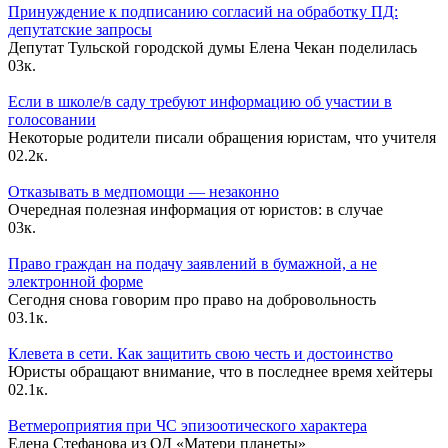
Принуждение к подписанию согласий на обработку ПД:
депутатские запросы
Депутат Тульской городской думы Елена Чекан поделилась
0
3к.
Если в школе/в саду требуют информацию об участии в
голосовании
Некоторые родители писали обращения юристам, что учителя
0
2.2к.
Отказывать в медпомощи — незаконно
Очередная полезная информация от юристов: в случае
0
3к.
Право граждан на подачу заявлений в бумажной, а не
электронной форме
Сегодня снова говорим про право на добровольность
0
3.1к.
Клевета в сети. Как защитить свою честь и достоинство
Юристы обращают внимание, что в последнее время хейтеры
0
2.1к.
Ветмероприятия при ЧС эпизоотического характера
Елена Стефанова из ОД «Матери планеты»