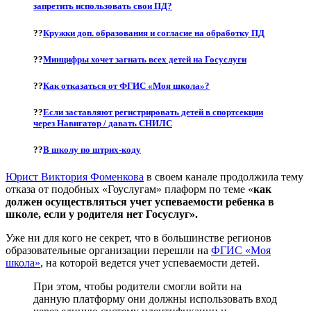
запретить использовать свои ПД?
??
Кружки доп. образования и согласие на обработку ПД
??
Минцифры хочет загнать всех детей на Госуслуги
??
Как отказаться от ФГИС «Моя школа»?
??
Если заставляют регистрировать детей в спортсекции
через Навигатор / давать СНИЛС
??
В школу по штрих-коду
Юрист Виктория Фоменкова
в своем канале продолжила тему
отказа от подобных «Гоуслугам» плаформ по теме «
как
должен осуществляться учет успеваемости ребенка в
школе, если у родителя нет Госуслуг».
Уже ни для кого не секрет, что в большинстве регионов
образовательные организации перешли на
ФГИС «Моя
школа»
, на которой ведется учет успеваемости детей.
При этом, чтобы родители смогли войти на
данную платформу они должны использовать вход