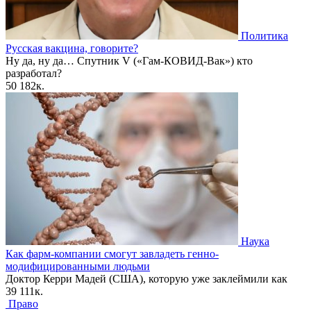
Политика
Русская вакцина, говорите?
Ну да, ну да… Спутник V («Гам-КОВИД-Вак») кто
разработал?
50
182к.
Наука
Как фарм-компании смогут завладеть генно-
модифицированными людьми
Доктор Керри Мадей (США), которую уже заклеймили как
39
111к.
Право