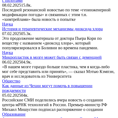
с пилотами
08.02.2025
1
5.8к.
Последней резонансной новостью по теме «геоинженерной
модификации погоды» и связанных с этим т.н.
«химтрейлами» была новость о попытке
Наука
История и терапевтические механизмы диоксида хлора
07.02.2025
0
5.3к.
Это продолжение материала от доктора Пьера Кори по
веществу с названием «диоксид хлора», который
популяризировался в Боливии во времена пандемии.
Наука
Микропластик в мозге может быть связан с деменцией
06.02.2025
0
4.9к.
«В нашем мозге гораздо больше пластика, чем я когда-либо
мог себе представить или принять», — сказал Мэтью Кэмпэн,
врач и исследователь из Университета
Общество
Как данные из Чехии могут помочь в повышении
рождаемости
05.02.2025
0
4к.
Российские СМИ поделились вчера новость о создании
центра мРНК технологий в России. Премьер-министр РФ
Михаил Мишустин подписал распоряжение о создании
Образование