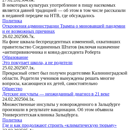
В некоторых культурах употребление в пищу насекомых
является давней традицией — об этом в том числе рассказали
в недавней передаче на НТВ, где обсуждалось
Политика
Откровения администрации Трампа о миновавшей пандемии
и ее возможных причинах
26.02.2025
0
6.7к.
На фоне шквала беспрецедентных изменений, охвативших
правительство Соединенных Штатов (включая назначение
«антипрививочника и ковид-диссидента Роберта
Образование
Это покупает школа, а не родители
25.02.2025
0
7.1к.
Прекрасный ответ был получен родителями Калининградской
области. Родители учеников вынуждены решать многие
вопросы, касающиеся их детей, самостоятельно
Общество
Детские инсульты — неожиданный диагноз в 21 веке
24.02.2025
0
4.1к.
Множественные инсульты у новорожденного в Зальцбурге
произошли в результате вакцинации. Об этом объявила
Университетская клиника Зальцбурга.
Политика
Где и как продолжают строить «климатическую тюрьму»