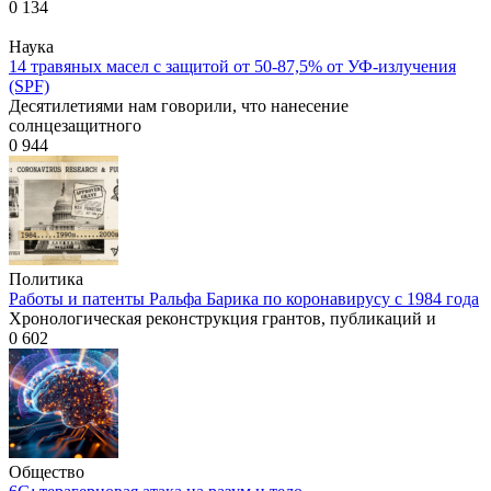
0
134
Наука
14 травяных масел с защитой от 50-87,5% от УФ-излучения
(SPF)
Десятилетиями нам говорили, что нанесение
солнцезащитного
0
944
Политика
Работы и патенты Ральфа Барика по коронавирусу с 1984 года
Хронологическая реконструкция грантов, публикаций и
0
602
Общество