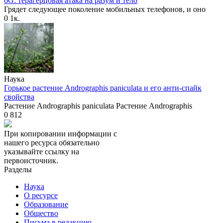
6G: терагерцовая атака на разум и тело
Грядет следующее поколение мобильных телефонов, и оно
0
1к.
Наука
Горькое растение Andrographis paniculata и его анти-спайк
свойства
Растение Andrographis paniculata Растение Andrographis
0
812
При копировании информации с
нашего ресурса обязательно
указывайте ссылку на
первоисточник.
Разделы
Наука
О ресурсе
Образование
Общество
Письма в редакцию