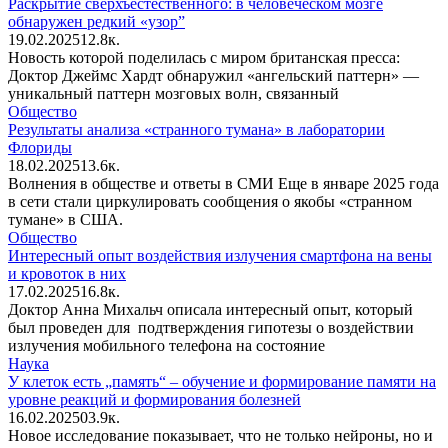
Раскрытие сверхъестественного: в человеческом мозге
обнаружен редкий «узор”
19.02.2025
1
2.8к.
Новость которой поделилась с миром британская пресса:
Доктор Джеймс Хардт обнаружил «ангельский паттерн» —
уникальный паттерн мозговых волн, связанный
Общество
Результаты анализа «странного тумана» в лаборатории
Флориды
18.02.2025
1
3.6к.
Волнения в обществе и ответы в СМИ Еще в январе 2025 года
в сети стали циркулировать сообщения о якобы «странном
тумане» в США.
Общество
Интересный опыт воздействия излучения смартфона на вены
и кровоток в них
17.02.2025
1
6.8к.
Доктор Анна Михальч описала интересный опыт, который
был проведен для подтверждения гипотезы о воздействии
излучения мобильного телефона на состояние
Наука
У клеток есть „память“ – обучение и формирование памяти на
уровне реакций и формирования болезней
16.02.2025
0
3.9к.
Новое исследование показывает, что не только нейроны, но и