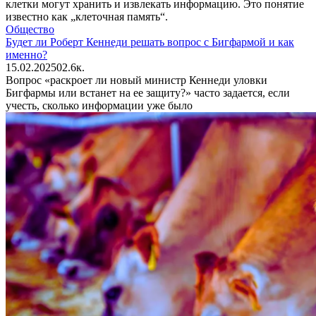
клетки могут хранить и извлекать информацию. Это понятие
известно как „клеточная память“.
Общество
Будет ли Роберт Кеннеди решать вопрос с Бигфармой и как
именно?
15.02.2025
0
2.6к.
Вопрос «раскроет ли новый министр Кеннеди уловки
Бигфармы или встанет на ее защиту?» часто задается, если
учесть, сколько информации уже было