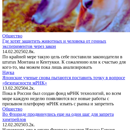
Общество
Где хотят защитить животных и человека от генных
экспериментов через закон
14.02.2025
0
2.8к.
По крайней мере такую цель себе поставили законодатели в
штатах Монтана и Кентукки. К сожалению или к счастью для
кого-то, мы можем пока лишь анализировать
Наука
Японские ученые снова пытаются поставить точку в вопросе
«безопасности мРНК»
13.02.2025
0
4.2к.
Пока в России был создан фонд мРНК технологий, во всем
мире каждую неделю появляются все новые работы с
призывом платформу мРНК изъять с рынка и запретить
Общество
Во Флориде продвинулись еще на один шаг для запрета
химтрейлов
12.02.2025
0
3.2к.
Напомним, что в штате Флорида сенатор Илеана Гарсия