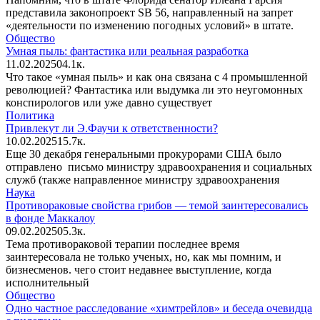
представила законопроект SB 56, направленный на запрет
«деятельности по изменению погодных условий» в штате.
Общество
Умная пыль: фантастика или реальная разработка
11.02.2025
0
4.1к.
Что такое «умная пыль» и как она связана с 4 промышленной
революцией? Фантастика или выдумка ли это неугомонных
конспирологов или уже давно существует
Политика
Привлекут ли Э.Фаучи к ответственности?
10.02.2025
1
5.7к.
Еще 30 декабря генеральными прокурорами США было
отправлено письмо министру здравоохранения и социальных
служб (также направленное министру здравоохранения
Наука
Противораковые свойства грибов — темой заинтересовались
в фонде Маккалоу
09.02.2025
0
5.3к.
Тема противораковой терапии последнее время
заинтересовала не только ученых, но, как мы помним, и
бизнесменов. чего стоит недавнее выступление, когда
исполнительный
Общество
Одно частное расследование «химтрейлов» и беседа очевидца