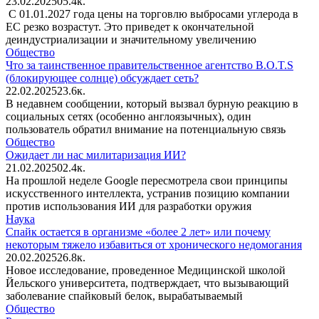
23.02.2025
0
5.4к.
С 01.01.2027 года цены на торговлю выбросами углерода в
ЕC резко возрастут. Это приведет к окончательной
деиндустриализации и значительному увеличению
Общество
Что за таинственное правительственное агентство B.O.T.S
(блокирующее солнце) обсуждает сеть?
22.02.2025
2
3.6к.
В недавнем сообщении, который вызвал бурную реакцию в
социальных сетях (особенно англоязычных), один
пользователь обратил внимание на потенциальную связь
Общество
Ожидает ли нас милитаризация ИИ?
21.02.2025
0
2.4к.
На прошлой неделе Google пересмотрела свои принципы
искусственного интеллекта, устранив позицию компании
против использования ИИ для разработки оружия
Наука
Спайк остается в организме «более 2 лет» или почему
некоторым тяжело избавиться от хронического недомогания
20.02.2025
2
6.8к.
Новое исследование, проведенное Медицинской школой
Йельского университета, подтверждает, что вызывающий
заболевание спайковый белок, вырабатываемый
Общество