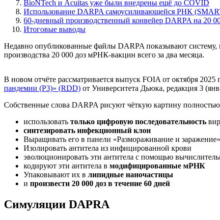
BioNTech и Acuitas уже были внедрены ещё до COVID
Использование DARPA самоусиливающейся РНК (SMART 
60-дневный производственный конвейер DARPA на 20 00
Итоговые выводы
Недавно опубликованные файлы DARPA показывают систему, п
производства 20 000 доз мРНК-вакцин всего за два месяца.
В новом отчёте рассматривается выпуск FOIA от октября 2025
пандемии (P3)» (RDD)
от Университета Дьюка, редакция 3 (ян
Собственные слова DARPA рисуют чёткую картину полностью
использовать
только цифровую последовательность
вир
синтезировать инфекционный клон
Выращивать его в панели «Размораживание и заражение
Изолировать антитела из инфицированной крови
эволюционировать эти антитела с помощью вычислител
кодируют эти антитела в
модифицированные мРНК
Упаковывают их в
липидные наночастицы
и
произвести 20 000 доз в течение 60 дней
Симуляции DAPRA