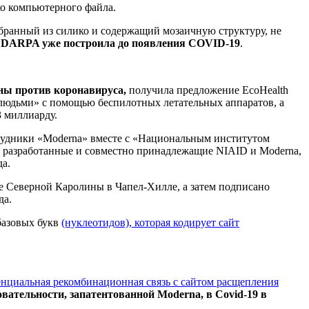
ько компьютерного файла.
бранный из силико и содержащий мозаичную структуру, не
ую DARPA уже построила до появления COVID-19
.
ны против коронавируса,
получила предложение EcoHealth
людьми» с помощью беспилотных летательных аппаратов, а
3 миллиарду.
отрудники «Moderna» вместе с «Национальным институтом
, разработанные и совместно принадлежащие NIAID и Moderna,
да.
е Северной Каролины в Чапел-Хилле, а затем подписано
да.
 базовых букв
(нуклеотидов), которая кодирует сайт
нциальная рекомбинационная связь с сайтом расщепления
вательности, запатентованной Moderna, в Covid-19 в