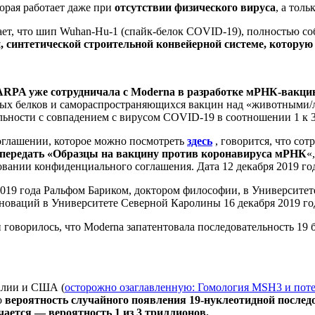
орая работает даже при
отсутствии физического вируса
, а тол
т, что шип Wuhan-Hu-1 (спайк-белок COVID-19), полностью со
, синтетической строительной конвейерной системе, котор
RPA уже сотрудничала с Moderna в разработке мРНК-вакци
вых белков и самораспространяющихся вакцин над «животными/
ельности с совпадением с вирусом COVID-19 в соотношении 1 к 
оглашении, которое можно посмотреть
здесь
, говорится, что с
 передать «Образцы на вакцину против коронавируса мРНК
«
основании конфиденциального соглашения. Дата 12 декабря 2019 го
2019 года Ральфом Бариком, доктором философии, в Университет
оваций в Университете Северной Каролины 16 декабря 2019 го
ой говорилось, что Moderna запатентовала последовательность 19
алии и США (
осторожно озаглавленную: Гомология MSH3 и поте
о
вероятность случайного появления 19-нуклеотидной последо
ечается — вероятность 1 из 3 триллионов.