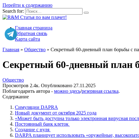
Перейти к содержанию
Search for:
Главная страница
Обратная связь
Карта сайта
Главная
»
Общество
»
Секретный 60-дневный план борьбы с па
Секретный 60-дневный план б
Общество
Просмотров
2.4к.
Опубликовано
27.11.2025
Поблагодарить автора -
можно здесь
/
резервная ссылка
.
Содержание
Симуляции DAPRA
Новый документ от октября 2025 года
«Может быть доступна только электронная вирусная пос
Постоянный банк клеток
Создание с нуля
DARPA планирует использовать «оружейные, высокопат