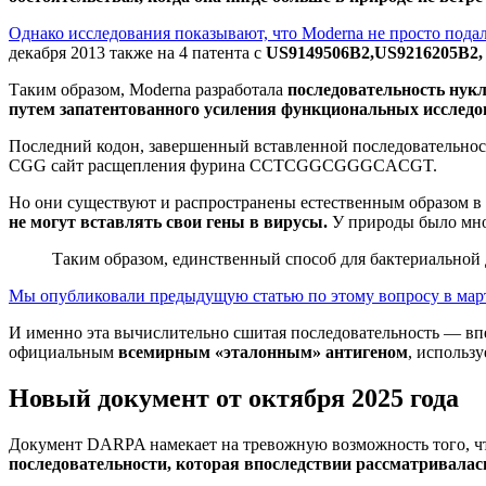
Однако исследования показывают, что Moderna не просто подал
декабря 2013 также на 4 патента с
US9149506B2,US9216205B2,
Таким образом, Moderna разработала
последовательность нукл
путем запатентованного усиления функциональных исследов
Последний кодон, завершенный вставленной последователь
CGG сайт расщепления фурина CCTCGGCGGGCACGT.
Но они существуют и распространены естественным образом в б
не могут вставлять свои гены в вирусы.
У природы было мног
Таким образом, единственный способ для бактериальной 
Мы опубликовали предыдущую статью по этому вопросу в марте
И именно эта вычислительно сшитая последовательность — вп
официальным
всемирным «эталонным» антигеном
, использ
Новый документ от октября 2025 года
Документ DARPA намекает на тревожную возможность того, чт
последовательности, которая впоследствии рассматривалас