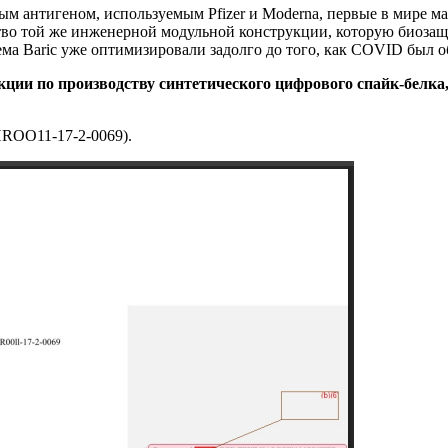
ным антигеном, используемым Pfizer и Moderna, первые в мире
ство той же инженерной модульной конструкции, которую биоз
а Baric уже оптимизировали задолго до того, как COVID был о
ии по производству синтетического цифрового спайк-белка, 
HROO11-17-2-0069).