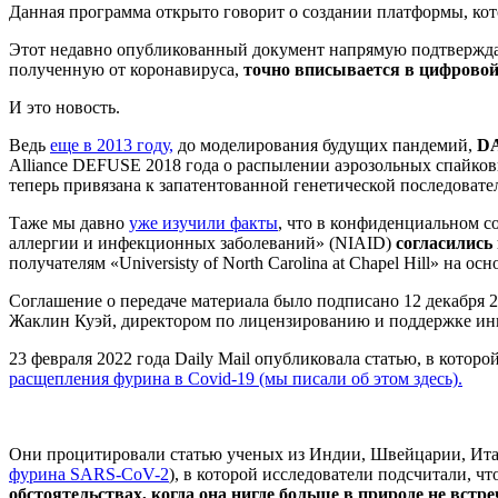
Данная программа открыто говорит о создании платформы, кот
Этот недавно опубликованный документ напрямую подтверждае
полученную от коронавируса,
точно вписывается в цифровой
И это новость.
Ведь
еще в 2013 году,
до моделирования будущих пандемий,
DA
Alliance DEFUSE 2018 года о распылении аэрозольных спайко
теперь привязана к запатентованной генетической последоват
Таже мы давно
уже изучили факты
, что в конфиденциальном с
аллергии и инфекционных заболеваний» (NIAID)
согласились
получателям «Universisty of North Carolina at Chapel Hill» на 
Соглашение о передаче материала было подписано 12 декабря 
Жаклин Куэй, директором по лицензированию и поддержке инн
23 февраля 2022 года Daily Mail опубликовала статью, в котор
расщепления фурина в Covid-19 (мы писали об этом здесь).
Они процитировали статью ученых из Индии, Швейцарии, Ит
фурина SARS-CoV-2
), в которой исследователи подсчитали, чт
обстоятельствах, когда она нигде больше в природе не встр