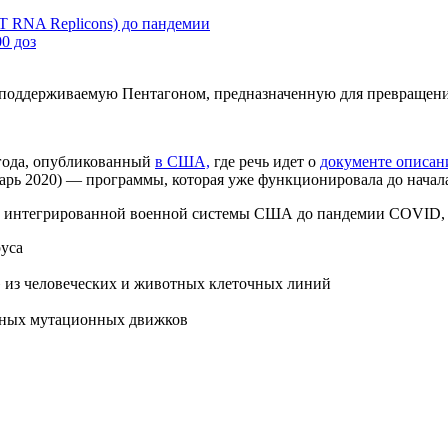
RNA Replicons) до пандемии
0 доз
оддерживаемую Пентагоном, предназначенную для превращения 
 года, опубликованный
в США,
где речь идет о
документе описа
варь 2020) — программы, которая уже функционировала до нача
 интегрированной военной системы США до пандемии COVID, 
уса
» из человеческих и животных клеточных линий
ьных мутационных движков