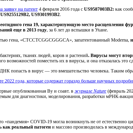
а заявку на патент
4 февраля 2016 года с
US9587003B2:
как сооб
 US9255129B2, US9301993B2
.
еотидного гена 19, характеризующую место расщепления фур
аний еще в 2013 году
, за 6 лет до вспышки в Ухане.
ностью гена, «CTCCTCGGCGGGCA», запатентованный Moderna,
н
актериях, тканях людей, коров и растений
. Вирусы могут втор
о возможностей поместить их в вирусы, и она отказалась это сд
ДНК попасть в вирус — это вмешательство человека. Таким обра
 2022 года, которые содержат гораздо больше научных подробн
ервые опубликованная Ву и соавт. в
журнале Nature
(февраль 202
уемым для диагностики, моделирования, разработки мРНК-вакц
о «пандемия» COVID-19 могла возникнуть не от естественно ц
ь как реальный патоген
и массово производилась в междунаро