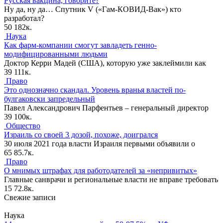
Русская вакцина, говорите?
Ну да, ну да… Спутник V («Гам-КОВИД-Вак») кто
разработал?
50
182к.
Наука
Как фарм-компании смогут завладеть генно-
модифицированными людьми
Доктор Керри Мадей (США), которую уже заклеймили как
39
111к.
Право
Это однозначно скандал. Уровень вранья властей по-
булгаковски запредельный
Павел Александрович Парфентьев – генеральный директор
39
100к.
Общество
Израиль со своей 3 дозой, похоже, доигрался
30 июля 2021 года власти Израиля первыми объявили о
65
85.7к.
Право
О мнимых штрафах для работодателей за «непривитых»
Главные санврачи и региональные власти не вправе требовать
15
72.8к.
Свежие записи
Наука