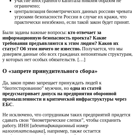
участие иностранного капитала никоим образом не
ограничено;
централизация биометрических данных россиян чревата
угрозами безопасности России в случае их кражи, что
практически неизбежно, если такой закон будет принят.
Были заданы важные вопросы:
кто отвечает за
информационную безопасность проекта? Какие
требования предъявляются к этим людям? Каков их
статус? Об этом ничего не известно.
Получается, что мы
доверяем данные обо всех гражданах непонятным структурам,
у которых нет особых обязательств. […]
О «запрете принудительного сбора»
Да, закон прямо запрещает принуждать людей к
“биотестированию” мужчин, но
одна из статей
предусматривает допуск на предприятия оборонной
промышленности и критической инфраструктуры через
ЕБС
.
Не исключено, что сотрудникам таких предприятий придется
сдавать свои “биометрические слепки”, чтобы сохранить
работу. ИНН [
идентификационный номер
налогоплательщика
], например, также остается