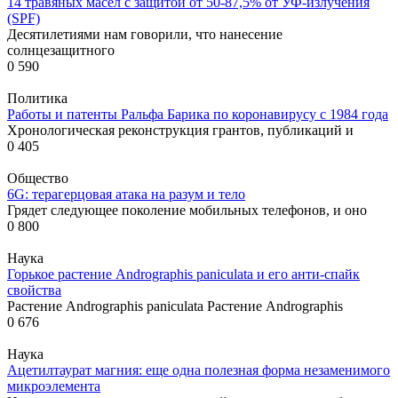
14 травяных масел с защитой от 50-87,5% от УФ-излучения
(SPF)
Десятилетиями нам говорили, что нанесение
солнцезащитного
0
590
Политика
Работы и патенты Ральфа Барика по коронавирусу с 1984 года
Хронологическая реконструкция грантов, публикаций и
0
405
Общество
6G: терагерцовая атака на разум и тело
Грядет следующее поколение мобильных телефонов, и оно
0
800
Наука
Горькое растение Andrographis paniculata и его анти-спайк
свойства
Растение Andrographis paniculata Растение Andrographis
0
676
Наука
Ацетилтаурат магния: еще одна полезная форма незаменимого
микроэлемента