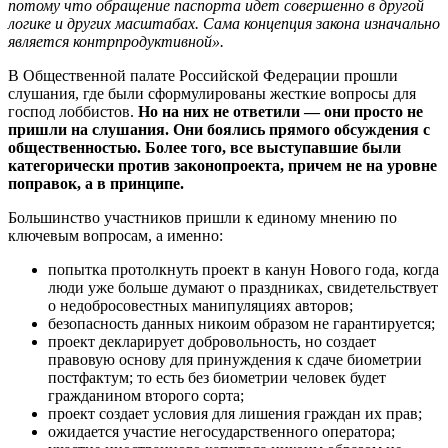
потому что обращение паспорта идет совершенно в другой
логике и других масштабах. Сама концепция закона изначально
является контрпродуктивной».
В Общественной палате Российской Федерации прошли
слушания, где были сформулированы жесткие вопросы для
господ лоббистов.
Но на них не ответили — они просто не
пришли на слушания. Они боялись прямого обсуждения с
общественностью. Более того, все выступавшие были
категорически против законопроекта, причем не на уровне
поправок, а в принципе.
Большинство участников пришли к единому мнению по
ключевым вопросам, а именно:
попытка протолкнуть проект в канун Нового года, когда
люди уже больше думают о праздниках, свидетельствует
о недобросовестных манипуляциях авторов;
безопасность данных никоим образом не гарантируется;
проект декларирует добровольность, но создает
правовую основу для принуждения к сдаче биометрии
постфактум; то есть без биометрии человек будет
гражданином второго сорта;
проект создает условия для лишения граждан их прав;
ожидается участие негосударственного оператора;