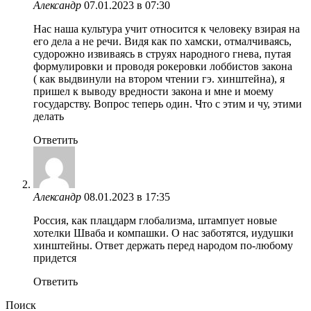
Александр
07.01.2023 в 07:30
Нас наша культура учит относится к человеку взирая на
его дела а не речи. Видя как по хамски, отмалчиваясь,
судорожно извиваясь в струях народного гнева, путая
формулировки и проводя рокеровки лоббистов закона
( как выдвинули на втором чтении гэ. хинштейна), я
пришел к выводу вредности закона и мне и моему
государству. Вопрос теперь один. Что с этим и чу, этими
делать
Ответить
Александр
08.01.2023 в 17:35
Россия, как плацдарм глобализма, штампует новые
хотелки Шваба и компашки. О нас заботятся, иудушки
хинштейны. Ответ держать перед народом по-любому
придется
Ответить
Поиск