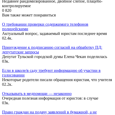
Недавнее рандомизированное, двойное слепое, плацебо-
контролируемое
0
820
Вам также может понравиться
О требовании проверки содержимого телефонов
полицейскими
Актуальный вопрос, задаваемый юристам последнее время
0
2.4к.
Принуждение к подписанию согласий на обработку ПД:
депутатские запросы
Депутат Тульской городской думы Елена Чекан поделилась
0
3к.
Если в школе/в саду требуют информацию об участии в
голосовании
Некоторые родители писали обращения юристам, что учителя
0
2.2к.
Отказывать в медпомощи — незаконно
Очередная полезная информация от юристов: в случае
0
3к.
Право граждан на подачу заявлений в бумажной, а не