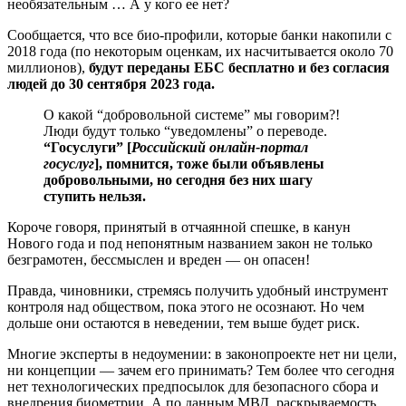
необязательным … А у кого ее нет?
Сообщается, что все био-профили, которые банки накопили с
2018 года (по некоторым оценкам, их насчитывается около 70
миллионов),
будут переданы ЕБС бесплатно и без согласия
людей до 30 сентября 2023 года.
О какой “добровольной системе” мы говорим?!
Люди будут только “уведомлены” о переводе.
“Госуслуги” [
Российский онлайн-портал
госуслуг
], помнится, тоже были объявлены
добровольными, но сегодня без них шагу
ступить нельзя.
Короче говоря, принятый в отчаянной спешке, в канун
Нового года и под непонятным названием закон не только
безграмотен, бессмыслен и вреден — он опасен!
Правда, чиновники, стремясь получить удобный инструмент
контроля над обществом, пока этого не осознают. Но чем
дольше они остаются в неведении, тем выше будет риск.
Многие эксперты в недоумении: в законопроекте нет ни цели,
ни концепции — зачем его принимать? Тем более что сегодня
нет технологических предпосылок для безопасного сбора и
внедрения биометрии. А по данным МВД, раскрываемость