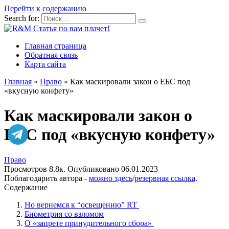
Перейти к содержанию
Search for:
Главная страница
Обратная связь
Карта сайта
Главная
»
Право
»
Как маскировали закон о ЕБС под
«вкусную конфету»
Как маскировали закон о
ЕБС под «вкусную конфету»
Право
Просмотров
8.8к.
Опубликовано
06.01.2023
Поблагодарить автора -
можно здесь
/
резервная ссылка
.
Содержание
Но вернемся к “освещению” RT
Биометрия со взломом
О «запрете принудительного сбора»