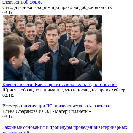
электронной форме
Сегодня снова говорим про право на добровольность
0
3.1к.
Клевета в сети. Как защитить свою честь и достоинство
Юристы обращают внимание, что в последнее время хейтеры
0
2.1к.
Ветмероприятия при ЧС эпизоотического характера
Елена Стефанова из ОД «Матери планеты»
0
3.1к.
Законные основания и процедуры проведения ветеринарных
мероприятий