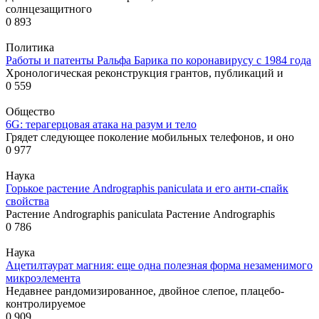
солнцезащитного
0
893
Политика
Работы и патенты Ральфа Барика по коронавирусу с 1984 года
Хронологическая реконструкция грантов, публикаций и
0
559
Общество
6G: терагерцовая атака на разум и тело
Грядет следующее поколение мобильных телефонов, и оно
0
977
Наука
Горькое растение Andrographis paniculata и его анти-спайк
свойства
Растение Andrographis paniculata Растение Andrographis
0
786
Наука
Ацетилтаурат магния: еще одна полезная форма незаменимого
микроэлемента
Недавнее рандомизированное, двойное слепое, плацебо-
контролируемое
0
909