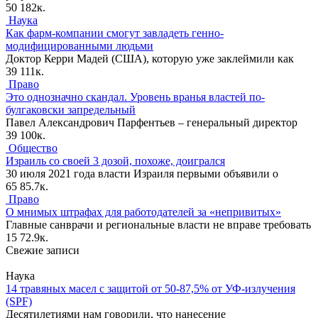
50
182к.
Наука
Как фарм-компании смогут завладеть генно-
модифицированными людьми
Доктор Керри Мадей (США), которую уже заклеймили как
39
111к.
Право
Это однозначно скандал. Уровень вранья властей по-
булгаковски запредельный
Павел Александрович Парфентьев – генеральный директор
39
100к.
Общество
Израиль со своей 3 дозой, похоже, доигрался
30 июля 2021 года власти Израиля первыми объявили о
65
85.7к.
Право
О мнимых штрафах для работодателей за «непривитых»
Главные санврачи и региональные власти не вправе требовать
15
72.9к.
Свежие записи
Наука
14 травяных масел с защитой от 50-87,5% от УФ-излучения
(SPF)
Десятилетиями нам говорили, что нанесение