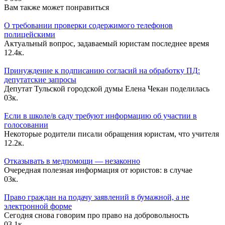
Вам также может понравиться
О требовании проверки содержимого телефонов
полицейскими
Актуальный вопрос, задаваемый юристам последнее время
1
2.4к.
Принуждение к подписанию согласий на обработку ПД:
депутатские запросы
Депутат Тульской городской думы Елена Чекан поделилась
0
3к.
Если в школе/в саду требуют информацию об участии в
голосовании
Некоторые родители писали обращения юристам, что учителя
1
2.2к.
Отказывать в медпомощи — незаконно
Очередная полезная информация от юристов: в случае
0
3к.
Право граждан на подачу заявлений в бумажной, а не
электронной форме
Сегодня снова говорим про право на добровольность
0
3.1к.