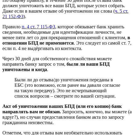
По общему правилу, в течение 30 дней после отзыва банк
должен уничтожить все ваши БПД, которые успел собрать.
Даже если в вашем отзыве об уничтожении ни слова (
ч. 5 ст.
21 152-ФЗ
).
Правило
п. 4 ст. 7 115-ФЗ
, которое обязывает банк хранить
сведения, необходимые для идентификации личности, не
менее пяти лет со дня прекращения отношений с клиентом,
в
отношении БПД не применяется
. Это следует из самой ст. 7,
если п. 4 не выдёргивать из контекста.
Через 30 дней для собственного спокойствия можете
направить банку запрос о том,
были ли ваши БПД
уничтожены и когда
.
Были ли до отзыва/до уничтожения переданы в
ЕБС (это возможно, если ранее вы давали согласие
на такую передачу). Это не исчерпывающий
список вопросов – смотрите по вашей ситуации.
Акт об уничтожении ваших БПД (или его копию) банк
направлять вам не обязан.
Запросить, конечно, вы можете (а
вдруг?), но случаи предоставления банком акта по запросу
гражданина неизвестны.
Отметим, что для отзыва вам необязательно использовать