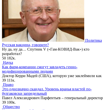
Политика
Русская вакцина, говорите?
Ну да, ну да… Спутник V («Гам-КОВИД-Вак») кто
разработал?
50
182к.
Наука
Как фарм-компании смогут завладеть генно-
модифицированными людьми
Доктор Керри Мадей (США), которую уже заклеймили как
39
111к.
Право
Это однозначно скандал. Уровень вранья властей по-
булгаковски запредельный
Павел Александрович Парфентьев – генеральный директор
39
100к.
Общество