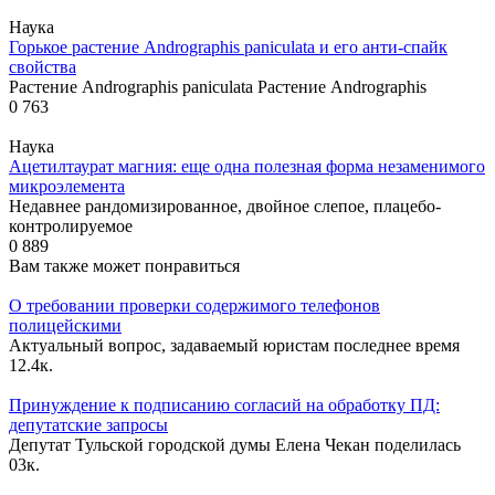
Наука
Горькое растение Andrographis paniculata и его анти-спайк
свойства
Растение Andrographis paniculata Растение Andrographis
0
763
Наука
Ацетилтаурат магния: еще одна полезная форма незаменимого
микроэлемента
Недавнее рандомизированное, двойное слепое, плацебо-
контролируемое
0
889
Вам также может понравиться
О требовании проверки содержимого телефонов
полицейскими
Актуальный вопрос, задаваемый юристам последнее время
1
2.4к.
Принуждение к подписанию согласий на обработку ПД:
депутатские запросы
Депутат Тульской городской думы Елена Чекан поделилась
0
3к.