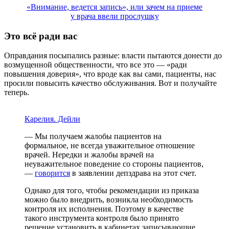
«Внимание, ведется запись», или зачем на приеме
у врача ввели прослушку
Это всё ради вас
Оправдания посыпались разные: власти пытаются донести до
возмущенной общественности, что все это — «ради
повышения доверия», что вроде как вы сами, пациенты, нас
просили повысить качество обслуживания. Вот и получайте
теперь.
Карелия. Дейли
— Мы получаем жалобы пациентов на
формальное, не всегда уважительное отношение
врачей. Нередки и жалобы врачей на
неуважительное поведение со стороны пациентов,
—
говорится
в заявлении депздрава на этот счет.
Однако для того, чтобы рекомендации из приказа
можно было внедрить, возникла необходимость
контроля их исполнения. Поэтому в качестве
такого инструмента контроля было принято
решение установить в кабинетах записывающие