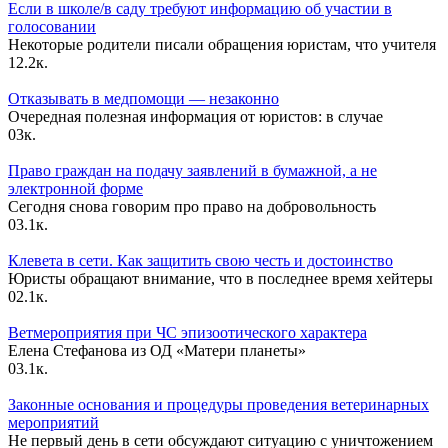
Если в школе/в саду требуют информацию об участии в
голосовании
Некоторые родители писали обращения юристам, что учителя
1
2.2к.
Отказывать в медпомощи — незаконно
Очередная полезная информация от юристов: в случае
0
3к.
Право граждан на подачу заявлений в бумажной, а не
электронной форме
Сегодня снова говорим про право на добровольность
0
3.1к.
Клевета в сети. Как защитить свою честь и достоинство
Юристы обращают внимание, что в последнее время хейтеры
0
2.1к.
Ветмероприятия при ЧС эпизоотического характера
Елена Стефанова из ОД «Матери планеты»
0
3.1к.
Законные основания и процедуры проведения ветеринарных
мероприятий
Не первый день в сети обсуждают ситуацию с уничтожением