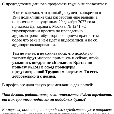
С председателем данного профсоюза трудно не согласиться:
Я не исключаю, что данный документ конкретно в
19-й поликлинике был разработан еще раньше, а
не в связи с выпущенным 20 декабря 2023 года
приказом Депздрава г. Москвы № 1241 «О
тиражировании проекта по проведению
аудиоконтроля амбулаторного приема врача», тем
более что речь в нем идет о видеозаписи, а не об
аудиопротоколировании.
Тем не менее, я не сомневаюсь, что подобную
тактику будут массово применять и сейчас, чтобы
узаконить внедрение «Большого Брата» по
приказу №1241 в обход процедуры,
предусмотренной Трудовым кодексом. То есть
добровольно и с песней.
В профсоюзе дали такую рекомендацию для врачей:
Что делать работникам, если начальство будет требовать
от них срочного подписания подобных бумаг?
Во-первых, помнить, что профсоюз «Действие» уже направил