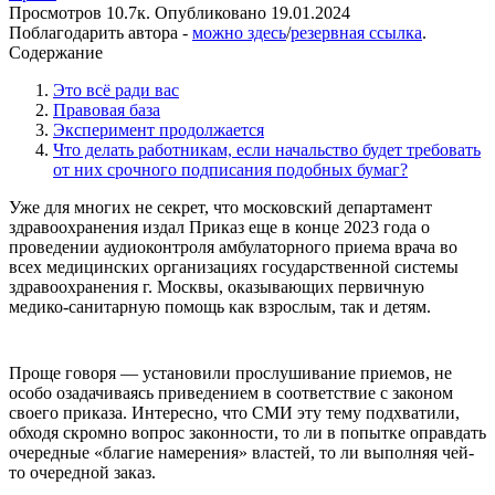
Просмотров
10.7к.
Опубликовано
19.01.2024
Поблагодарить автора -
можно здесь
/
резервная ссылка
.
Содержание
Это всё ради вас
Правовая база
Эксперимент продолжается
Что делать работникам, если начальство будет требовать
от них срочного подписания подобных бумаг?
Уже для многих не секрет, что московский департамент
здравоохранения издал Приказ еще в конце 2023 года о
проведении аудиоконтроля амбулаторного приема врача во
всех медицинских организациях государственной системы
здравоохранения г. Москвы, оказывающих первичную
медико-санитарную помощь как взрослым, так и детям.
Проще говоря — установили прослушивание приемов, не
особо озадачиваясь приведением в соответствие с законом
своего приказа. Интересно, что СМИ эту тему подхватили,
обходя скромно вопрос законности, то ли в попытке оправдать
очередные «благие намерения» властей, то ли выполняя чей-
то очередной заказ.