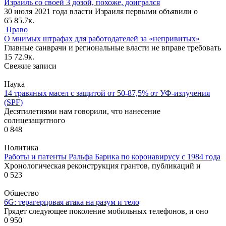
Израиль со своей 3 дозой, похоже, доигрался
30 июля 2021 года власти Израиля первыми объявили о
65
85.7к.
Право
О мнимых штрафах для работодателей за «непривитых»
Главные санврачи и региональные власти не вправе требовать
15
72.9к.
Свежие записи
Наука
14 травяных масел с защитой от 50-87,5% от УФ-излучения
(SPF)
Десятилетиями нам говорили, что нанесение
солнцезащитного
0
848
Политика
Работы и патенты Ральфа Барика по коронавирусу с 1984 года
Хронологическая реконструкция грантов, публикаций и
0
523
Общество
6G: терагерцовая атака на разум и тело
Грядет следующее поколение мобильных телефонов, и оно
0
950