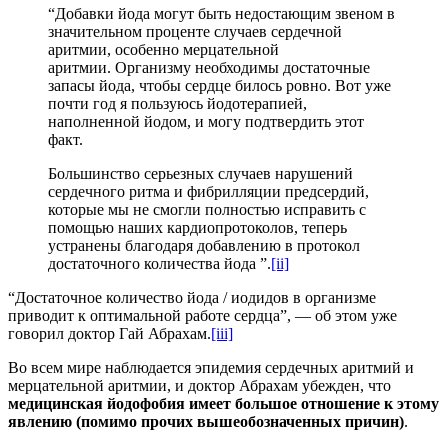
“Добавки йода могут быть недостающим звеном в
значительном проценте случаев сердечной
аритмии, особенно мерцательной
аритмии. Организму необходимы достаточные
запасы йода, чтобы сердце билось ровно. Вот уже
почти год я пользуюсь йодотерапией,
наполненной йодом, и могу подтвердить этот
факт.
Большинство серьезных случаев нарушений
сердечного ритма и фибрилляции предсердий,
которые мы не смогли полностью исправить с
помощью наших кардиопротоколов, теперь
устранены благодаря добавлению в протокол
достаточного количества йода ”.
[ii]
“Достаточное количество йода / иодидов в организме
приводит к оптимальной работе сердца”, — об этом уже
говорил доктор Гай Абрахам.
[iii]
Во всем мире наблюдается эпидемия сердечных аритмий и
мерцательной аритмии, и доктор Абрахам убежден, что
медицинская йодофобия имеет большое отношение к этому
явлению (помимо прочих вышеобозначенных причин)
.