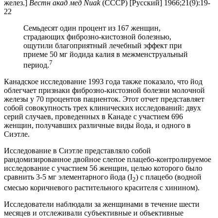
желез.]
Вестн акад мед Nuak
(СССР) [Русский] 1966;21(9):19-
22
Семьдесят один процент из 167 женщин,
страдающих фиброзно-кистозной болезнью,
ощутили благоприятный лечебный эффект при
приеме 50 мг йодида калия в межменструальный
7
период.
Канадское исследование 1993 года также показало, что йод
облегчает признаки фиброзно-кистозной болезни молочной
железы у 70 процентов пациенток. Этот отчет представляет
собой совокупность трех клинических исследований: двух
серий случаев, проведенных в Канаде с участием 696
женщин, получавших различные виды йода, и одного в
Сиэтле.
Исследование в Сиэтле представляло собой
рандомизированное двойное слепое плацебо-контролируемое
исследование с участием 56 женщин, целью которого было
сравнить 3-5 мг элементарного йода (I
) с плацебо (водной
2
смесью коричневого растительного красителя с хинином).
Исследователи наблюдали за женщинами в течение шести
месяцев и отслеживали субъективные и объективные