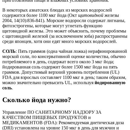
приготовлении пищи и влажных условиях хранения.
В некоторых азиатских блюдах из морских водорослей
содержится более 1100 мкг йода (Окт
щитовидной
железы
2004, 14(10):836-841). Морские водоросли содержат лигнаны,
фитоэстрогены, которые могут угнетать функцию
щитовидной железы. Это может объяснить, почему проблемы
с щитовидной железой (за исключением зоба) распространены
среди японцев, хотя они едят много морских водорослей.
СОЛЬ
: Пять граммов (одна чайная ложка) нерафинированной
морской соли, по консервативной оценке количества, обычно
потребляемого в день, содержат всего около 3 мкг йода;
йодированная соль содержит более 1500 мкг йода на пять
граммов. Допустимый верхний уровень потребления (UL)
FDA для взрослых составляет 1100 мкг в день; таким образом,
можно значительно превысить UL, используя
йодированную
соль
.
Сколько йода нужно?
Управление ПО САНИТАРНОМУ НАДЗОРУ ЗА
КАЧЕСТВОМ ПИЩЕВЫХ ПРОДУКТОВ и
МЕДИКАМЕНТОВ (FDA): Рекомендуемая диетическая доза
(DRI) установлена на уровне 150 мкг в день для мужчин и