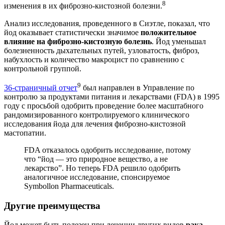
8
изменения в их фиброзно-кистозной болезни.
Анализ исследования, проведенного в Сиэтле, показал, что
йод оказывает статистически значимое
положительное
влияние на фиброзно-кистозную болезнь
. Йод уменьшал
болезненность дыхательных путей, узловатость, фиброз,
набухлость и количество макроцист по сравнению с
контрольной группой.
9
36-страничный отчет
был направлен в Управление по
контролю за продуктами питания и лекарствами (FDA) в 1995
году с просьбой одобрить проведение более масштабного
рандомизированного контролируемого клинического
исследования йода для лечения фиброзно-кистозной
мастопатии.
FDA отказалось одобрить исследование, потому
что “йод — это природное вещество, а не
лекарство”. Но теперь FDA решило одобрить
аналогичное исследование, спонсируемое
Symbollon Pharmaceuticals.
Другие преимущества
Йод может быть полезен при лечении других видов
рака
,