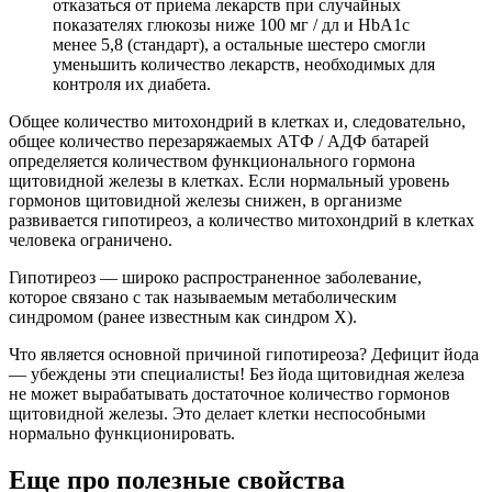
отказаться от приема лекарств при случайных
показателях глюкозы ниже 100 мг / дл и HbA1c
менее 5,8 (стандарт), а остальные шестеро смогли
уменьшить количество лекарств, необходимых для
контроля их диабета.
Общее количество митохондрий в клетках и, следовательно,
общее количество перезаряжаемых АТФ / АДФ батарей
определяется количеством функционального гормона
щитовидной железы в клетках. Если нормальный уровень
гормонов щитовидной железы снижен, в организме
развивается гипотиреоз, а количество митохондрий в клетках
человека ограничено.
Гипотиреоз — широко распространенное заболевание,
которое связано с так называемым метаболическим
синдромом (ранее известным как синдром X).
Что является основной причиной гипотиреоза? Дефицит йода
— убеждены эти специалисты! Без йода щитовидная железа
не может вырабатывать достаточное количество гормонов
щитовидной железы. Это делает клетки неспособными
нормально функционировать.
Еще про полезные свойства