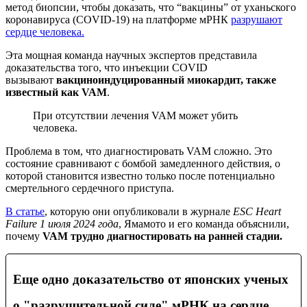
метод биопсии, чтобы доказать, что “вакцины” от уханьского
коронавируса (COVID-19) на платформе мРНК
разрушают
сердце человека.
Эта мощная команда научных экспертов представила
доказательства того, что инъекции COVID
вызывают
вакциноиндуцированный миокардит, также
известный как VAM
.
При отсутствии лечения VAM может убить
человека.
Проблема в том, что диагностировать VAM сложно. Это
состояние сравнивают с бомбой замедленного действия, о
которой становится известно только после потенциально
смертельного сердечного приступа.
В статье
, которую они опубликовали в журнале
ESC Heart
Failure 1 июля 2024 года
, Ямамото и его команда объяснили,
почему
VAM трудно диагностировать на ранней стадии.
Еще одно доказательство от японских ученых
о "разрушительной силе" мРНК на сердце