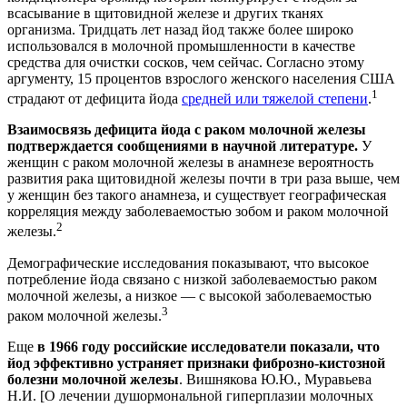
всасывание в щитовидной железе и других тканях
организма. Тридцать лет назад йод также более широко
использовался в молочной промышленности в качестве
средства для очистки сосков, чем сейчас. Согласно этому
аргументу, 15 процентов взрослого женского населения США
1
страдают от дефицита йода
средней или тяжелой степени
.
Взаимосвязь дефицита йода с раком молочной железы
подтверждается сообщениями в научной литературе.
У
женщин с раком молочной железы в анамнезе вероятность
развития рака щитовидной железы почти в три раза выше, чем
у женщин без такого анамнеза, и существует географическая
корреляция между заболеваемостью зобом и раком молочной
2
железы.
Демографические исследования показывают, что высокое
потребление йода связано с низкой заболеваемостью раком
молочной железы, а низкое — с высокой заболеваемостью
3
раком молочной железы.
Еще
в 1966 году российские исследователи показали, что
йод эффективно устраняет признаки фиброзно-кистозной
болезни молочной железы
. Вишнякова Ю.Ю., Муравьева
Н.И. [О лечении душормональной гиперплазии молочных