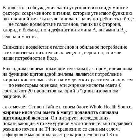
В ходе этого обсуждения часто упускаются из виду многие
факторы современного питания, которые угнетают функцию
щитовидной железы и увеличивают нашу потребность в йоде
— не только воздействие галогенов, таких как фтороид,
хлорид и бромид, но и дефицит витамина А, витамина В
,
6
селена и магния.
Снижение воздействия галогенов и обильное потребление
этих ключевых питательных веществ, вероятно, снижает
наши потребности в йоде.
Еще одним современным диетическим фактором, влияющим
на функцию щитовидной железы, является потребление
жирных кислот омега-6 из коммерческих растительных масел
— по некоторым оценкам, эти жирные кислоты омега-6
составляют 20 процентов калорий в “цивилизованном”
рационе. К
ак отмечает Стивен Гайне в своем блоге Whole Health Source,
жирные кислоты омега-6 могут подавлять сигналы
щитовидной железы
. Он цитирует исследования,
показывающие, что кукурузное масло значительно подавляет
реакцию печени на Т4 по сравнению со свиным салом,
сафлоровое масло подавляет реакцию печени на Т3 по