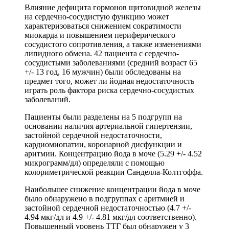
Влияние дефицита гормонов щитовидной железы
на сердечно-сосудистую функцию может
характеризоваться снижением сократимости
миокарда и повышением периферического
сосудистого сопротивления, а также изменениями
липидного обмена. 42 пациента с сердечно-
сосудистыми заболеваниями (средний возраст 65
+/- 13 год, 16 мужчин) были обследованы на
предмет того, может ли йодная недостаточность
играть роль фактора риска сердечно-сосудистых
заболеваний.
Пациенты были разделены на 5 подгрупп на
основании наличия артериальной гипертензии,
застойной сердечной недостаточности,
кардиомиопатии, коронарной дисфункции и
аритмии. Концентрацию йода в моче (5.29 +/- 4.52
микрограмм/дл) определяли с помощью
колориметрической реакции Санделла-Колтгоффа.
Наибольшее снижение концентрации йода в моче
было обнаружено в подгруппах с аритмией и
застойной сердечной недостаточностью (4.7 +/-
4.94 мкг/дл и 4.9 +/- 4.81 мкг/дл соответственно).
Повышенный уровень ТТГ был обнаружен у 3