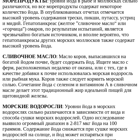
МОРЕПРОДУКТЫ
: уровни йода в рыбе и моллюсках сильно
различаются, но все морепродукты содержат некоторое
количество йода. В опубликованных отчетах отмечается
высокий уровень содержания трески, пикши, путассу, устриц
и мидий. Гепатопанкреас (желтое ”сливочное масло“ или
«горчица”) омаров, по результатам испытаний, является
чрезвычайно богатым источником, и вполне вероятно, что
гепатопанкреасы других морских моллюсков также содержат
высокий уровень йода.
СЛИВОЧНОЕ МАСЛО
: Масло коров, выпасавшихся на
богатой йодом почве, будет содержать йод. Ищите масло с
ферм, расположенных недалеко от океана, или с тех, где в
качестве добавки к почве использовалась морская водоросль
или рыбная мука. Коров также следует кормить морской
солью. Сочетание йода с селеном и витамином А в сливочном
масле делает этот традиционный жир идеальной пищей для
щитовидной железы.
МОРСКИЕ ВОДОРОСЛИ
: Уровни йода в морских
водорослях сильно различаются в зависимости от вида и
способа сушки морских водорослей. Одно исследование
выявило огромный диапазон в 2-817 мкг йода на 100
граммов. Содержание йода снижается при сушке морских
водорослей на солнце, и йод может испаряться при