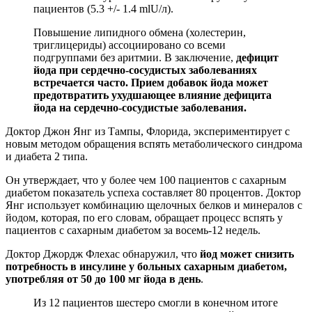
пациентов (5.3 +/- 1.4 mlU/л).
Повышение липидного обмена (холестерин,
триглицериды) ассоциировано со всеми
подгруппами без аритмии. В заключение,
дефицит
йода при сердечно-сосудистых заболеваниях
встречается часто. Прием добавок йода может
предотвратить ухудшающее влияние дефицита
йода на сердечно-сосудистые заболевания.
Доктор Джон Янг из Тампы, Флорида, экспериментирует с
новым методом обращения вспять метаболического синдрома
и диабета 2 типа.
Он утверждает, что у более чем 100 пациентов с сахарным
диабетом показатель успеха составляет 80 процентов. Доктор
Янг использует комбинацию щелочных белков и минералов с
йодом, которая, по его словам, обращает процесс вспять у
пациентов с сахарным диабетом за восемь-12 недель.
Доктор Джордж Флехас обнаружил, что
йод может снизить
потребность в инсулине у больных сахарным диабетом,
употребляя от 50 до 100 мг йода в день
.
Из 12 пациентов шестеро смогли в конечном итоге