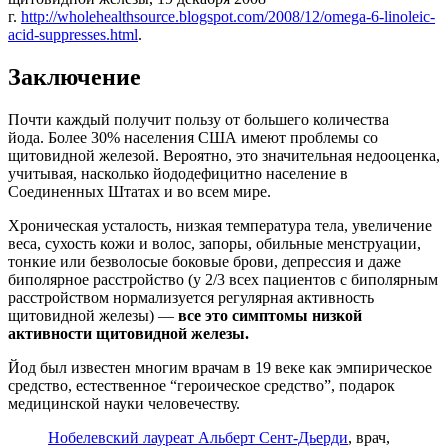
г.
http://wholehealthsource.blogspot.com/2008/12/omega-6-linoleic-
acid-suppresses.html
.
Заключение
Почти каждый получит пользу от большего количества
йода. Более 30% населения США имеют проблемы со
щитовидной железой. Вероятно, это значительная недооценка,
учитывая, насколько йододефицитно население в
Соединенных Штатах и во всем мире.
Хроническая усталость, низкая температура тела, увеличение
веса, сухость кожи и волос, запоры, обильные менструации,
тонкие или безволосые боковые брови, депрессия и даже
биполярное расстройство (у 2/3 всех пациентов с биполярным
расстройством нормализуется регулярная активность
щитовидной железы) —
все это симптомы низкой
активности щитовидной железы.
Йод был известен многим врачам в 19 веке как эмпирическое
средство, естественное “героическое средство”, подарок
медицинской науки человечеству.
Нобелевский лауреат Альберт Сент-Дьерди
, врач,