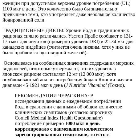
женщин при допустимом верхнем уровне потребления (UL)
1100 мкг в день. Это количество было бы значительно
превышено теми, кто употребляет даже небольшое количество
йодированной соли.
ТРАДИЦИОННЫЕ ДИЕТЫ: Уровни йода в традиционных
рационах сильно различались. Уэстон Прайс сообщает о 131-
175 мкг для инуитов (примерно уровень DRI) и 25-34 мкг для
канадских индейцев (считается очень низким, хотя у них не
было проблем со щитовидной железой).
Основываясь на сообщенных значениях содержания морских
водорослей, некоторые утверждают, что их уровень в
японском рационе составляет 12 мг (12 000 мкг), хотя
опубликованный анализ потребления йода в Японии выявил
диапазон 45-1921 мкг в день (
J Nutrition Vitaminol
(Токио).
РЕКОМЕНДАЦИИ ЧЕРАСКИНА: В
исследовании данных о ежедневном потреблении
йода в сравнении с данными об общем количестве
клинических симптомов (согласно опроснику
Cornell Medical Index Health Questionnaire)
потребление примерно
1000 мкг в день
коррелировало с наименьшим количеством
зарегистрированных симптомов, то есть с