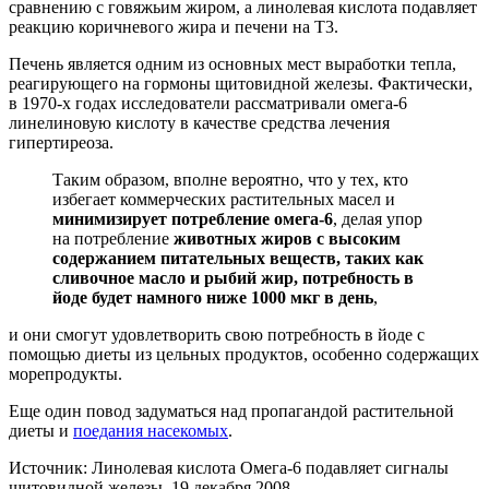
сравнению с говяжьим жиром, а линолевая кислота подавляет
реакцию коричневого жира и печени на Т3.
Печень является одним из основных мест выработки тепла,
реагирующего на гормоны щитовидной железы. Фактически,
в 1970-х годах исследователи рассматривали омега-6
линелиновую кислоту в качестве средства лечения
гипертиреоза.
Таким образом, вполне вероятно, что у тех, кто
избегает коммерческих растительных масел и
минимизирует потребление омега-6
, делая упор
на потребление
животных жиров с высоким
содержанием питательных веществ, таких как
сливочное масло и рыбий жир, потребность в
йоде будет намного ниже 1000 мкг в день
,
и они смогут удовлетворить свою потребность в йоде с
помощью диеты из цельных продуктов, особенно содержащих
морепродукты.
Еще один повод задуматься над пропагандой растительной
диеты и
поедания насекомых
.
Источник: Линолевая кислота Омега-6 подавляет сигналы
щитовидной железы, 19 декабря 2008