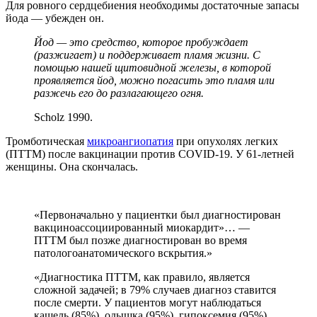
Для ровного сердцебиения необходимы достаточные запасы
йода — убежден он.
Йод — это средство, которое пробуждает
(разжигает) и поддерживает пламя жизни. С
помощью нашей щитовидной железы, в которой
проявляется йод, можно погасить это пламя или
разжечь его до разлагающего огня.
Scholz 1990.
Тромботическая
микроангиопатия
при опухолях легких
(ПТТМ) после вакцинации против COVID-19. У 61-летней
женщины. Она скончалась.
«Первоначально у пациентки был диагностирован
вакциноассоциированный миокардит»… —
ПТТМ был позже диагностирован во время
патологоанатомического вскрытия.»
«Диагностика ПТТМ, как правило, является
сложной задачей; в 79% случаев диагноз ставится
после смерти. У пациентов могут наблюдаться
кашель (85%), одышка (95%), гипоксемия (95%),