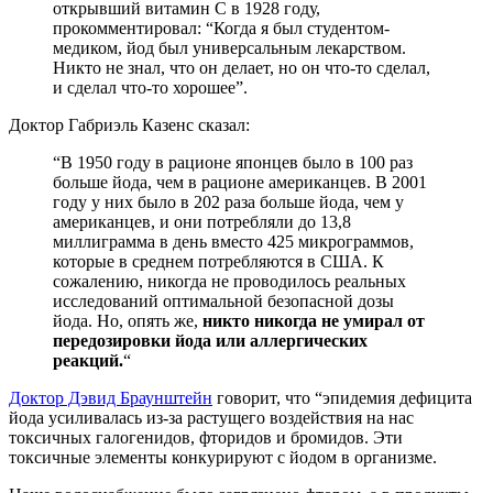
открывший витамин С в 1928 году,
прокомментировал: “Когда я был студентом-
медиком, йод был универсальным лекарством.
Никто не знал, что он делает, но он что-то сделал,
и сделал что-то хорошее”.
Доктор Габриэль Казенс сказал:
“В 1950 году в рационе японцев было в 100 раз
больше йода, чем в рационе американцев. В 2001
году у них было в 202 раза больше йода, чем у
американцев, и они потребляли до 13,8
миллиграмма в день вместо 425 микрограммов,
которые в среднем потребляются в США. К
сожалению, никогда не проводилось реальных
исследований оптимальной безопасной дозы
йода. Но, опять же,
никто никогда не умирал от
передозировки йода или аллергических
реакций.
“
Доктор Дэвид Браунштейн
говорит, что “эпидемия дефицита
йода усиливалась из-за растущего воздействия на нас
токсичных галогенидов, фторидов и бромидов. Эти
токсичные элементы конкурируют с йодом в организме.