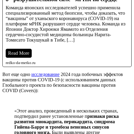
Команда японских исследователей успешно применила
специализированный метод биопсии, чтобы доказать, что
“вакцины” от уханьского коронавируса (COVID-19) на
платформе мРНК разрушают сердце человека. Команда из
Японии Доктор Хироюки Ямамото из Отделения
сердечно-сосудистой медицины больницы Нарита-
Томисато Токушукай в Тибе, […]
Read More
redko-da-metko.ru
Вот еще одно
исследование
2024 года побочных эффектов
вакцины против COVID-19 (с использованием данных
Глобального проекта по безопасности вакцины против
COVID (Covers)):
«Этот анализ, проведенный в нескольких странах,
подтвердил ранее установленные п
ризнаки риска
развития миокардита, перикардита, синдрома
Гийена-Барре и тромбоза венозных синусов
головного мозга.
Были выявлены другие