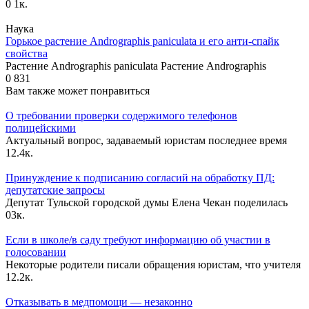
0
1к.
Наука
Горькое растение Andrographis paniculata и его анти-спайк
свойства
Растение Andrographis paniculata Растение Andrographis
0
831
Вам также может понравиться
О требовании проверки содержимого телефонов
полицейскими
Актуальный вопрос, задаваемый юристам последнее время
1
2.4к.
Принуждение к подписанию согласий на обработку ПД:
депутатские запросы
Депутат Тульской городской думы Елена Чекан поделилась
0
3к.
Если в школе/в саду требуют информацию об участии в
голосовании
Некоторые родители писали обращения юристам, что учителя
1
2.2к.
Отказывать в медпомощи — незаконно