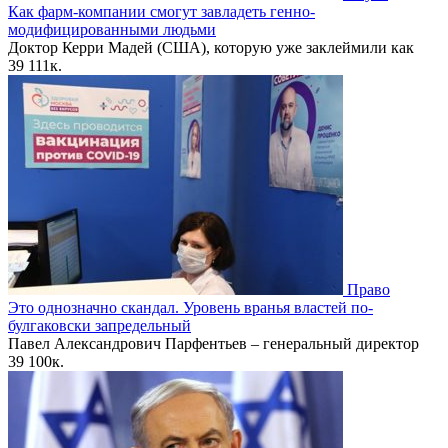
Как фарм-компании смогут завладеть генно-
модифицированными людьми
Доктор Керри Мадей (США), которую уже заклеймили как
39
111к.
Право
Это однозначно скандал. Уровень вранья властей по-
булгаковски запредельный
Павел Александрович Парфентьев – генеральный директор
39
100к.