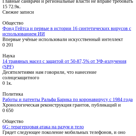
Главные санврачи и региональные власти не вправе требовать
15
72.9к.
Свежие записи
Общество
Фонд Гейтса и первые в истории 16 синтетических вирусов с
использованием ИИ
Впервые учёные использовали искусственный интеллект
0
201
Наука
14 травяных масел с защитой от 50-87,5% от УФ-излучения
(SPF)
Десятилетиями нам говорили, что нанесение
солнцезащитного
0
1к.
Политика
Работы и патенты Ральфа Барика по коронавирусу с 1984 года
Хронологическая реконструкция грантов, публикаций и
0
650
Общество
6G: терагерцовая атака на разум и тело
Грядет следующее поколение мобильных телефонов, и оно