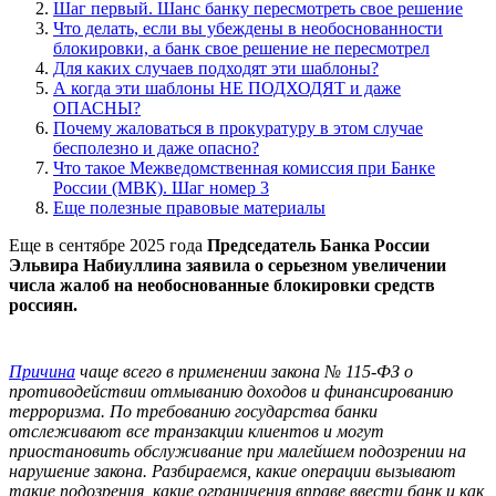
Шаг первый. Шанс банку пересмотреть свое решение
Что делать, если вы убеждены в необоснованности
блокировки, а банк свое решение не пересмотрел
Для каких случаев подходят эти шаблоны?
А когда эти шаблоны НЕ ПОДХОДЯТ и даже
ОПАСНЫ?
Почему жаловаться в прокуратуру в этом случае
бесполезно и даже опасно?
Что такое Межведомственная комиссия при Банке
России (МВК). Шаг номер 3
Еще полезные правовые материалы
Еще в сентябре 2025 года
Председатель Банка России
Эльвира Набиуллина заявила о серьезном увеличении
числа жалоб на необоснованные блокировки средств
россиян.
Причина
чаще всего в применении закона № 115-ФЗ о
противодействии отмыванию доходов и финансированию
терроризма. По требованию государства банки
отслеживают все транзакции клиентов и могут
приостановить обслуживание при малейшем подозрении на
нарушение закона. Разбираемся, какие операции вызывают
такие подозрения, какие ограничения вправе ввести банк и как