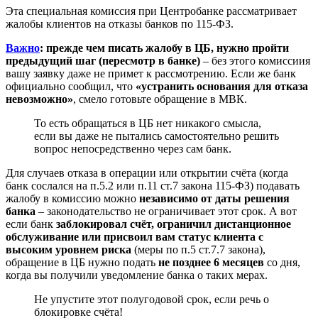
Эта специальная комиссия при Центробанке рассматривает
жалобы клиентов на отказы банков по 115-ФЗ.
Важно
: прежде чем писать жалобу в ЦБ, нужно пройти
предыдущий шаг (пересмотр в банке)
– без этого комиссиия
вашу заявку даже не примет к рассмотрению. Если же банк
официально сообщил, что
«устранить основания для отказа
невозможно»
, смело готовьте обращение в МВК.
То есть обращаться в ЦБ нет никакого смысла,
если вы даже не пытались самостоятельно решить
вопрос непосредственно через сам банк.
Для случаев отказа в операции или открытии счёта (когда
банк сослался на п.5.2 или п.11 ст.7 закона 115-ФЗ) подавать
жалобу в комиссию можно
независимо от даты решения
банка
– законодательство не ограничивает этот срок. А вот
если банк
заблокировал счёт, ограничил дистанционное
обслуживание или присвоил вам статус клиента с
высоким уровнем риска
(меры по п.5 ст.7.7 закона),
обращение в ЦБ нужно подать
не позднее 6 месяцев
со дня,
когда вы получили уведомление банка о таких мерах.
Не упустите этот полугодовой срок, если речь о
блокировке счёта!