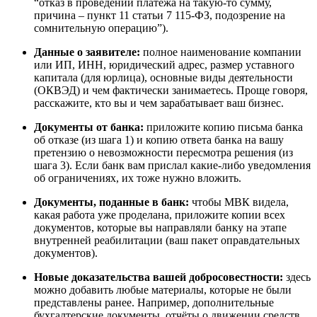
“отказ в проведении платежа на такую-то сумму,
причина – пункт 11 статьи 7 115-ФЗ, подозрение на
сомнительную операцию”).
Данные о заявителе:
полное наименование компании
или ИП, ИНН, юридический адрес, размер уставного
капитала (для юрлица), основные виды деятельности
(ОКВЭД) и чем фактически занимаетесь. Проще говоря,
расскажите, кто вы и чем зарабатывает ваш бизнес.
Документы от банка:
приложите копию письма банка
об отказе (из шага 1) и копию ответа банка на вашу
претензию о невозможности пересмотра решения (из
шага 3). Если банк вам прислал какие-либо уведомления
об ограничениях, их тоже нужно вложить.
Документы, поданные в банк:
чтобы МВК видела,
какая работа уже проделана, приложите копии всех
документов, которые вы направляли банку на этапе
внутренней реабилитации (ваш пакет оправдательных
документов).
Новые доказательства вашей добросовестности:
здесь
можно добавить любые материалы, которые не были
представлены ранее. Например, дополнительные
бухгалтерские документы, отчёты о движении средств