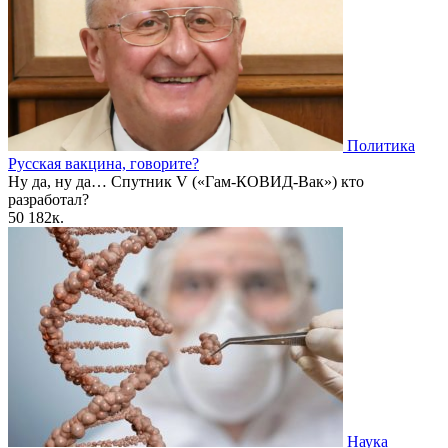
Политика
Русская вакцина, говорите?
Ну да, ну да… Спутник V («Гам-КОВИД-Вак») кто
разработал?
50
182к.
Наука