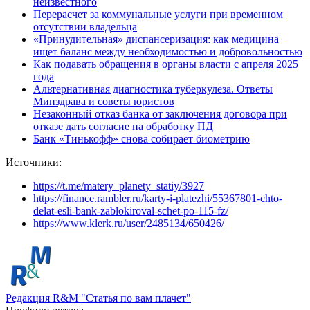
неизвестного
Перерасчет за коммунальные услуги при временном
отсутствии владельца
«Принудительная» диспансеризация: как медицина
ищет баланс между необходимостью и добровольностью
Как подавать обращения в органы власти с апреля 2025
года
Альтернативная диагностика туберкулеза. Ответы
Минздрава и советы юристов
Незаконный отказ банка от заключения договора при
отказе дать согласие на обработку ПД
Банк «Тинькофф» снова собирает биометрию
Источники:
https://t.me/matery_planety_statiy/3927
https://finance.rambler.ru/karty-i-platezhi/55367801-chto-
delat-esli-bank-zablokiroval-schet-po-115-fz/
https://www.klerk.ru/user/2485134/650426/
Редакция R&M "Статья по вам плачет"