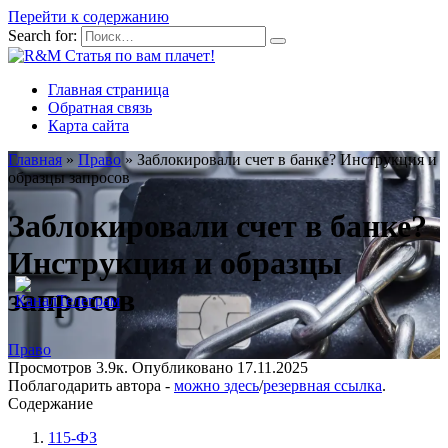
Перейти к содержанию
Search for:
Главная страница
Обратная связь
Карта сайта
Главная
»
Право
»
Заблокировали счет в банке? Инструкция и
образцы запросов
Заблокировали счет в банке?
Инструкция и образцы
запросов
Право
Просмотров
3.9к.
Опубликовано
17.11.2025
Поблагодарить автора -
можно здесь
/
резервная ссылка
.
Содержание
115-ФЗ