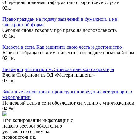
Очередная полезная информация от юристов: в случае
0
3к.
Право граждан на подачу заявлений в бумажной, а не
электронной форме
Сегодня снова говорим про право на добровольность
0
3.1к.
Клевета в сети. Как защитить свою честь и достоинство
Юристы обращают внимание, что в последнее время хейтеры
0
2.1к.
Ветмероприятия при ЧС эпизоотического характера
Елена Стефанова из ОД «Матери планеты»
0
3.1к.
Законные основания и процедуры проведения ветеринарных
мероприятий
Не первый день в сети обсуждают ситуацию с уничтожением
0
4.8к.
При копировании информации с
нашего ресурса обязательно
указывайте ссылку на
первоисточник.