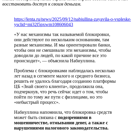
восстановить доступ к своим деньгам.
https://lenta.ru/news/2025/09/12/nabiullina-zayavila-o-vsples
ysclid=mi32l5pxwm108606043
«У нас механизмы так называемой блокировки,
они действуют по нескольким основаниям, там
разные механизмы. И мы ориентировали банки,
чтобы они не смешивали эти механизмы, чтобы
доводили до людей, по какой причине все это
происходит», — объяснила Набиуллина.
Проблема с блокировками наблюдалась несколько
лет назад в сегменте малого и среднего бизнеса,
решить ее удалось благодаря созданию платформы
ЦБ «Знай своего клиента», продолжила она,
подчеркнув, что речь сейчас идет о том, чтобы
пойти по тому же пути с физлицами, но это
«небыстрый процесс».
Набиуллина напомнила, что блокировка средств
может быть связана с
подозрениями в
мошенничестве, отмывании денег, а также с
нарушениями налогового законодательства.