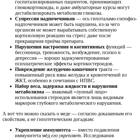
госпитализированных пациентов, принимающих
глюкокортикоиды, и даже амбулаторные курсы могут
дестабилизировать метаболизм глюкозы.
Супрессия надпочечников
— ось гипоталамо-гипофиз-
надпочечников может быть нарушена, из-за чего
организм не может вырабатывать собственную
кортизоловую реакцию на стресс даже после
прекращения приёма препарата.
Нарушения настроения и когнитивных
функций —
бессонница, тревожность, возбуждение, психоз и
депрессия — хорошо задокументированные
психиатрические эффекты кортикостероидов.
Повреждение желудочно-кишечного
тракта —
повышенный риск язвы желудка и кровотечений из
ЖКТ, особенно в сочетании с НПВС.
Набор веса, задержка жидкости и нарушения
метаболизма
— знакомый «лунный лицо»
использования стероидов является лишь видимым
маркером глубокого метаболического нарушения.
А вот что можно сказать о меде — согласно доказанным его
свойствам, а не гипотетическим догадкам:
Укрепление иммунитета
— вместо подавления
иммунитета мёд
его укрепляет
. Исследования