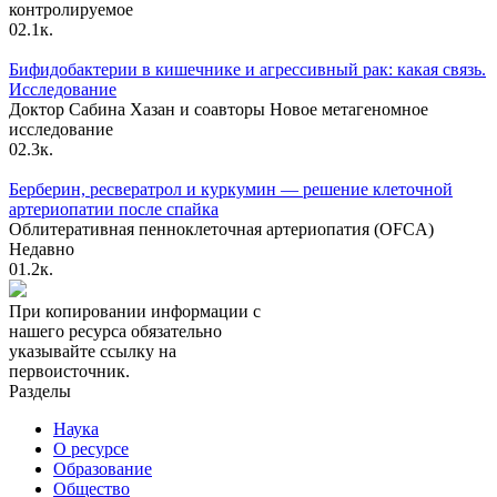
контролируемое
0
2.1к.
Бифидобактерии в кишечнике и агрессивный рак: какая связь.
Исследование
Доктор Сабина Хазан и соавторы Новое метагеномное
исследование
0
2.3к.
Берберин, ресвератрол и куркумин — решение клеточной
артериопатии после спайка
Облитеративная пенноклеточная артериопатия (OFCA)
Недавно
0
1.2к.
При копировании информации с
нашего ресурса обязательно
указывайте ссылку на
первоисточник.
Разделы
Наука
О ресурсе
Образование
Общество