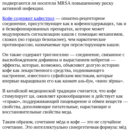
подвергаются ли носители MRSA повышенному риску
активной инфекции.
Кофе содержит кафестрол
— опиатно-рецепторное
соединение, присутствующее как в кофеинсодержащих, так и
в безкофеинированных препаратах, которое может
модулировать сигнализацию кашля с помощью механизмов,
схожих (но гораздо безопаснее), чем наркотические
противорассии, назначаемые при персистирующем кашле.
Он также содержит тригонеллин — соединение, связанное с
высвобождением дофамина и вырастанием нейритов —
эффекты, которые, возможно, объясняют долгую историю
кофе как лекарственного средства, поднимающего
настроение, известного суфийским мистикам, которые
впервые выращивали его как
кахват аль-бун
, «вино зёрны».
В китайской медицинской традиции считается, что кофе
стимулирует ци, оживляет кровообращение и действует как
«горько», поддерживающий пищеварение и обмен веществ —
свойства, дополняющие питательные, нарастающие и
восстановительные свойства меда.
Таким образом, сочетание мёда и кофе — это не случайное
сочетание. Это интеллектуально синергетичная формула: мёд