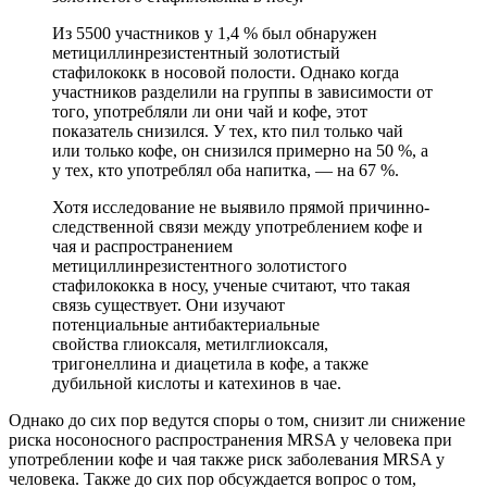
Из 5500 участников у 1,4 % был обнаружен
метициллинрезистентный золотистый
стафилококк в носовой полости. Однако когда
участников разделили на группы в зависимости от
того, употребляли ли они чай и кофе, этот
показатель снизился. У тех, кто пил только чай
или только кофе, он снизился примерно на 50 %, а
у тех, кто употреблял оба напитка, — на 67 %.
Хотя исследование не выявило прямой причинно-
следственной связи между употреблением кофе и
чая и распространением
метициллинрезистентного золотистого
стафилококка в носу, ученые считают, что такая
связь существует. Они изучают
потенциальные антибактериальные
свойства глиоксаля, метилглиоксаля,
тригонеллина и диацетила в кофе, а также
дубильной кислоты и катехинов в чае.
Однако до сих пор ведутся споры о том, снизит ли снижение
риска носоносного распространения MRSA у человека при
употреблении кофе и чая также риск заболевания MRSA у
человека. Также до сих пор обсуждается вопрос о том,