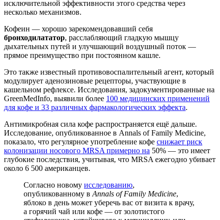
исключительной эффективности этого средства через
несколько механизмов.
Кофеин — хорошо зарекомендовавший себя
бронходилататор
, расслабляющий гладкую мышцу
дыхательных путей и улучшающий воздушный поток —
прямое преимущество при постоянном кашле.
Это также известный противовоспалительный агент, который
модулирует аденозиновые рецепторы, участвующие в
кашельном рефлексе. Исследования, задокументированные на
GreenMedInfo, выявили более
100 медицинских применений
для кофе и 33 различных фармакологических эффекта
.
Антимикробная сила кофе распространяется ещё дальше.
Исследование, опубликованное в Annals of Family Medicine,
показало, что регулярное употребление кофе
снижает риск
колонизации носового MRSA примерно на
50% — это имеет
глубокие последствия, учитывая, что MRSA ежегодно убивает
около 6 500 американцев.
Согласно новому
исследованию
,
опубликованному в
Annals of Family Medicine
,
яблоко в день может уберечь вас от визита к врачу,
а горячий чай или кофе — от золотистого