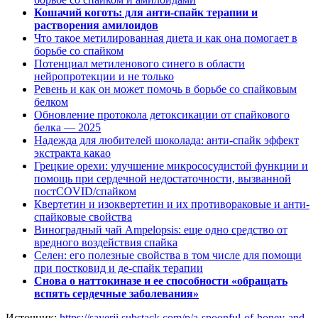
Кошачий коготь: для анти-спайк терапии и
растворения амилоидов
Что такое метилированная диета и как она помогает в
борьбе со спайком
Потенциал метиленового синего в области
нейропротекции и не только
Ревень и как он может помочь в борьбе со спайковым
белком
Обновление протокола детоксикации от спайкового
белка — 2025
Надежда для любителей шоколада: анти-спайк эффект
экстракта какао
Грецкие орехи: улучшение микрососудистой функции и
помощь при сердечной недостаточности, вызванной
постCOVID/спайком
Квертетин и изоквертетин и их противораковые и анти-
спайковые свойства
Виноградный чай Ampelopsis: еще одно средство от
вредного воздействия спайка
Селен: его полезные свойства в том числе для помощи
при постковид и де-спайк терапии
Снова о наттокиназе и ее способности «обращать
вспять сердечные заболевания»
Источник:
https://sayerji.substack.com/p/a-spoonful-of-honey-and-