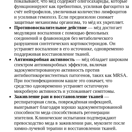
показывают, что мёд содержит олигосахариды, которые
функционируют как пребиотики, усиливая фагоцитоз за
счёт нейтрофилов, увеличивая количество лимфоцитов
и усиливая гемопоэз. Если преднизолон снимает
защитные механизмы организма, то мёд их укрепляет.
Противовоспалительное действие
— мёд достигает
модуляции воспаления с помощью фенольных
соединений и флавоноидов без метаболического
разрушения синтетических кортикостероидов. Он
устраняет воспаление в его источнике, одновременно
поддерживая восстановление тканей.
Антимикробная активность
— мёд обладает широким
спектром антимикробных эффектов, включая
задокументированную активность против
антибиотикорезистентных патогенов, таких как MRSA.
При постинфекционном кашле это означает, что
средство одновременно устраняет остаточную
микробную активность и успокаивает симптомы.
Заживление ран и восстановление тканей
—
респираторная слизь, повреждённая инфекцией,
выигрывает благодаря хорошо задокументированной
способности меда способствовать регенерации
эпителия. Клинические испытания подтверждают
превосходство меда в заживлении ран, мукозите после
химио-лучевой терапии и восстановлении тканей.