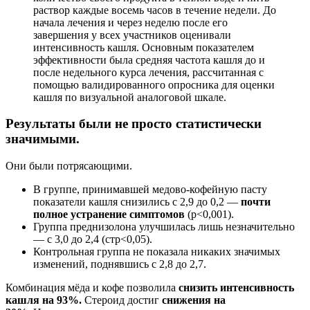
раствор каждые восемь часов в течение недели. До
начала лечения и через неделю после его
завершения у всех участников оценивали
интенсивность кашля. Основным показателем
эффективности была средняя частота кашля до и
после недельного курса лечения, рассчитанная с
помощью валидированного опросника для оценки
кашля по визуальной аналоговой шкале.
Результаты были не просто статистически
значимыми.
Они были потрясающими.
В группе, принимавшей медово-кофейную пасту
показатели кашля снизились с 2,9 до 0,2 —
почти
полное устранение симптомов
(p<0,001).
Группа преднизолона улучшилась лишь незначительно
— с 3,0 до 2,4 (стр<0,05).
Контрольная группа не показала никаких значимых
изменений, поднявшись с 2,8 до 2,7.
Комбинация мёда и кофе позволила
снизить интенсивность
кашля на 93%.
Стероид достиг
снижения на