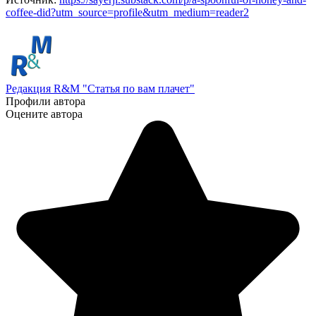
coffee-did?utm_source=profile&utm_medium=reader2
Редакция R&M "Статья по вам плачет"
Профили автора
Оцените автора