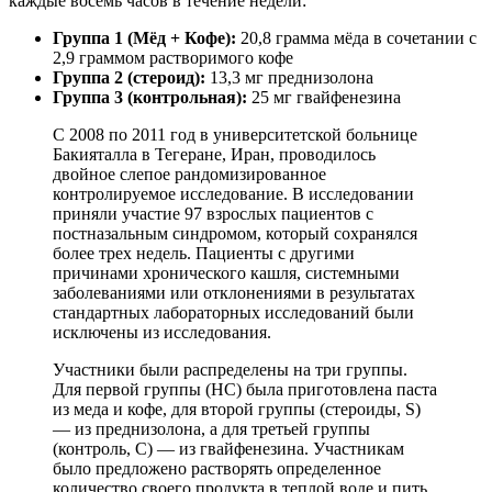
каждые восемь часов в течение недели:
Группа 1 (Мёд + Кофе):
20,8 грамма мёда в сочетании с
2,9 граммом растворимого кофе
Группа 2 (стероид):
13,3 мг преднизолона
Группа 3 (контрольная):
25 мг гвайфенезина
С 2008 по 2011 год в университетской больнице
Бакияталла в Тегеране, Иран, проводилось
двойное слепое рандомизированное
контролируемое исследование. В исследовании
приняли участие 97 взрослых пациентов с
постназальным синдромом, который сохранялся
более трех недель. Пациенты с другими
причинами хронического кашля, системными
заболеваниями или отклонениями в результатах
стандартных лабораторных исследований были
исключены из исследования.
Участники были распределены на три группы.
Для первой группы (HC) была приготовлена паста
из меда и кофе, для второй группы (стероиды, S)
— из преднизолона, а для третьей группы
(контроль, C) — из гвайфенезина. Участникам
было предложено растворять определенное
количество своего продукта в теплой воде и пить