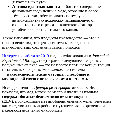
дыхательных путей.
Антиоксидантная защита
— богатое содержание
фенольных соединений в меде, особенно в более
тёмных сортах, обеспечивает системную
антиоксидантную поддержку, защищающую от
окислительного стресса — ключевого фактора
устойчивого воспалительного кашля.
Также напомним, что продукты пчеловодства — это не
просто вещества, это целая система межвидового
взаимодействия, созданный самой природой.
Интересная работа от 2019
года, опубликованная в
Journal of
Experimental Biology
, подтвердила следующее: вещества,
полученные от пчёл, — это не просто плотные концентрации
питательных веществ. Это
сигнальные
системы
—
нанотехнологические матрицы, способные к
межвидовой связи с человеческими клетками.
Исследователи из
Центра регенерации медицины
Чили
показали, что мед, маточное масло и пчелиная
пыльца
содержат богатые белком экзосомы везикулы
(ELV),
происходящие из гипофарингеальных желез пчёл-нянь
как средство для «микробного путешествия во времени» и
палеовосстановления микробиома.