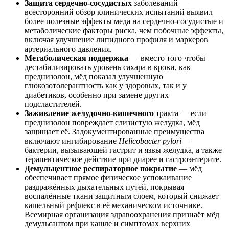
Защита сердечно-сосудистых
заболеваний —
всесторонний обзор клинических испытаний выявил
более полезные эффекты меда на сердечно-сосудистые и
метаболические факторы риска, чем побочные эффекты,
включая улучшение липидного профиля и маркеров
артериального давления.
Метаболическая поддержка
— вместо того чтобы
дестабилизировать уровень сахара в крови, как
преднизолон, мёд показал улучшенную
глюкозотолерантность как у здоровых, так и у
диабетиков, особенно при замене других
подсластителей.
Заживление желудочно-кишечного
тракта — если
преднизолон повреждает слизистую желудка, мёд
защищает её. Задокументированные преимущества
включают ингибирование
Helicobacter pylori
—
бактерии, вызывающей гастрит и язвы желудка, а также
терапевтическое действие при диарее и гастроэнтерите.
Демульцентное респираторное покрытие
— мёд
обеспечивает прямое физическое успокаивание
раздражённых дыхательных путей, покрывая
воспалённые ткани защитным слоем, который снижает
кашельный рефлекс в её механическом источнике.
Всемирная организация здравоохранения признаёт мёд
демульсантом при кашле и симптомах верхних