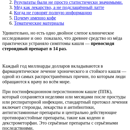
Результаты были не просто статистически значимыми.
Мёд как лекарство, а не подслащённый латте
Когда не говорят полную информацию
Почему именно кофе
Тематические материалы
Удивительно, но есть одно двойное слепое клиническое
исследование и оно показало, что древнее средство из мёда
практически устраняло симптомы кашля —
превосходя
стероидный препарат в 14 раз.
Каждый год миллиарды долларов вкладываются в
фармацевтическое лечение хронического и стойкого кашля —
одной из самых распространённых причин, по которым люди
обращаются к врачу во всём мире.
При постинфекционном персистионном кашле (ППК),
который сохраняется неделями или месяцами после простуды
или респираторной инфекции, стандартный протокол лечения
включает стероиды, лекарства и антибиотики,
антигистаминные препараты и центрально действующие
противорасстойные препараты, такие как кодеин и
декстрометорфан. Это серьёзные препараты с серьёзными
последствиями.