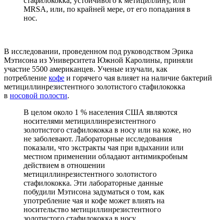
стафилококка, устойчивого к метициллину, или
MRSA, или, по крайней мере, от его попадания в
нос.
В исследовании, проведенном под руководством Эрика
Мэтисона из Университета Южной Каролины, приняли
участие 5500 американцев. Ученые изучали, как
потребление
кофе
и горячего чая влияет на наличие бактерий
метициллинрезистентного золотистого стафилококка
в
носовой полости
.
В целом около 1 % населения США являются
носителями метициллинрезистентного
золотистого стафилококка в носу или на коже, но
не заболевают. Лабораторные исследования
показали, что экстракты чая при вдыхании или
местном применении обладают антимикробным
действием в отношении
метициллинрезистентного золотистого
стафилококка. Эти лабораторные данные
побудили Мэтисона задуматься о том, как
употребление чая и кофе может влиять на
носительство метициллинрезистентного
золотистого стафилококка в носу.