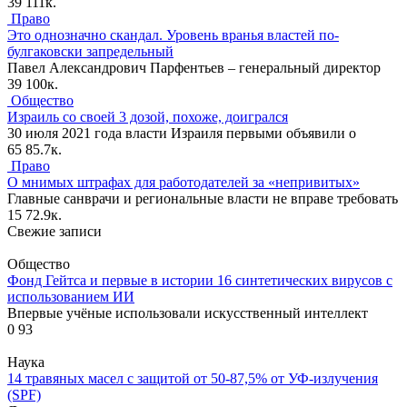
39
111к.
Право
Это однозначно скандал. Уровень вранья властей по-
булгаковски запредельный
Павел Александрович Парфентьев – генеральный директор
39
100к.
Общество
Израиль со своей 3 дозой, похоже, доигрался
30 июля 2021 года власти Израиля первыми объявили о
65
85.7к.
Право
О мнимых штрафах для работодателей за «непривитых»
Главные санврачи и региональные власти не вправе требовать
15
72.9к.
Свежие записи
Общество
Фонд Гейтса и первые в истории 16 синтетических вирусов с
использованием ИИ
Впервые учёные использовали искусственный интеллект
0
93
Наука
14 травяных масел с защитой от 50-87,5% от УФ-излучения
(SPF)