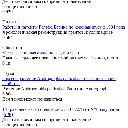
Десятилетиями нам говорили, что нанесение
солнцезащитного
0
920
Политика
Работы и патенты Ральфа Барика по коронавирусу с 1984 года
Хронологическая реконструкция грантов, публикаций и
0
584
Общество
6G: терагерцовая атака на разум и тело
Грядет следующее поколение мобильных телефонов, и оно
0
1к.
Наука
Горькое растение Andrographis paniculata и его анти-спайк
свойства
Растение Andrographis paniculata Растение Andrographis
0
804
Вам также может понравиться
14 травяных масел с защитой от 50-87,5% от УФ-излучения
(SPF)
Десятилетиями нам говорили, что нанесение
солнцезащитного