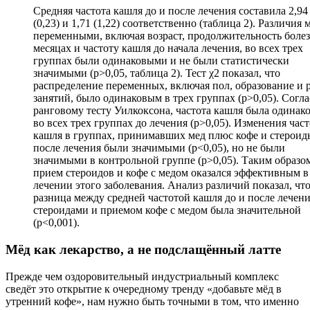
Средняя частота кашля до и после лечения составила 2,94
(0,23) и 1,71 (1,22) соответственно (таблица 2). Различия
переменными, включая возраст, продолжительность болез
месяцах и частоту кашля до начала лечения, во всех трех
группах были одинаковыми и не были статистически
значимыми (p>0,05, таблица 2). Тест χ2 показал, что
распределение переменных, включая пол, образование и 
занятий, было одинаковым в трех группах (p>0,05). Согл
ранговому тесту Уилкоксона, частота кашля была одинак
во всех трех группах до лечения (р>0,05). Изменения час
кашля в группах, принимавших мед плюс кофе и стероид
после лечения были значимыми (р<0,05), но не были
значимыми в контрольной группе (р>0,05). Таким образо
прием стероидов и кофе с медом оказался эффективным в
лечении этого заболевания. Анализ различий показал, чт
разница между средней частотой кашля до и после лечен
стероидами и приемом кофе с медом была значительной
(р<0,001).
Мёд как лекарство, а не подслащённый латте
Прежде чем оздоровительный индустриальный комплекс
сведёт это открытие к очередному тренду «добавьте мёд в
утренний кофе», нам нужно быть точными в том, что именно