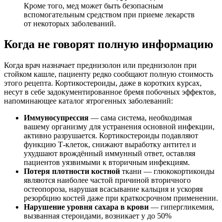
Кроме того, мед может быть безопасным
вспомогательным средством при приеме лекарств
от некоторых заболеваний.
Когда не говорят полную информацию
Когда врач назначает преднизолон или преднизолон при
стойком кашле, пациенту редко сообщают полную стоимость
этого рецепта. Кортикостероиды, даже в коротких курсах,
несут в себе задокументированное бремя побочных эффектов,
напоминающее каталог ятрогенных заболеваний:
Иммуносупрессия
— сама система, необходимая
вашему организму для устранения основной инфекции,
активно разрушается. Кортикостероиды подавляют
функцию Т-клеток, снижают выработку антител и
ухудшают врождённый иммунный ответ, оставляя
пациентов уязвимыми к вторичным инфекциям.
Потеря плотности костной
ткани — глюкокортикоиды
являются наиболее частой причиной вторичного
остеопороза, нарушая всасывание кальция и ускоряя
резорбцию костей даже при краткосрочном применении.
Нарушение уровня сахара в крови
— гипергликемия,
вызванная стероидами, возникает у до 50%