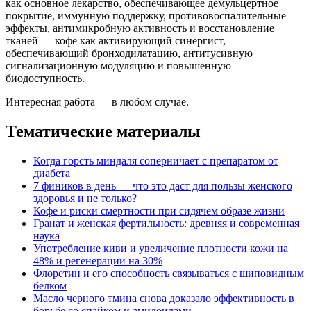
как основное лекарство, обеспечивающее демульцертное
покрытие, иммунную поддержку, противовоспалительные
эффекты, антимикробную активность и восстановление
тканей — кофе как активирующий синергист,
обеспечивающий бронходилатацию, антитусивную
сигнализационную модуляцию и повышенную
биодоступность.
Интересная работа — в любом случае.
Тематические материалы
Когда горсть миндаля соперничает с препаратом от
диабета
7 фиников в день — что это даст для пользы женского
здоровья и не только?
Кофе и риски смертности при сидячем образе жизни
Гранат и женская фертильность: древняя и современная
наука
Употребление киви и увеличение плотности кожи на
48% и регенерации на 30%
Флоретин и его способность связываться с шиповидным
белком
Масло черного тмина снова доказало эффективность в
борьбе со спайком и амилоидами