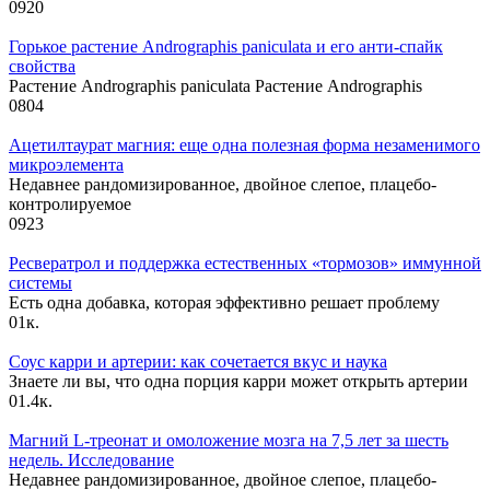
0
920
Горькое растение Andrographis paniculata и его анти-спайк
свойства
Растение Andrographis paniculata Растение Andrographis
0
804
Ацетилтаурат магния: еще одна полезная форма незаменимого
микроэлемента
Недавнее рандомизированное, двойное слепое, плацебо-
контролируемое
0
923
Ресвератрол и поддержка естественных «тормозов» иммунной
системы
Есть одна добавка, которая эффективно решает проблему
0
1к.
Соус карри и артерии: как сочетается вкус и наука
Знаете ли вы, что одна порция карри может открыть артерии
0
1.4к.
Магний L-треонат и омоложение мозга на 7,5 лет за шесть
недель. Исследование
Недавнее рандомизированное, двойное слепое, плацебо-